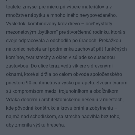
toalete, zmysel pre mieru pri výbere materiálov a v
množstve nábytku a mnoho iného nevypovedaného.
Výsledok: kombinovaný krov drevo – oceľ vystlatý
mezonetovým „bytíkom“ pre štvorčlennú rodinku, ktorá si
svoje odpracovala a odchodila po úradoch. Prekážkou
nakoniec nebola ani podmienka zachovať päť funkčných
komínov, tvar strechy a okien v súlade so susednou
zástavbou. Do ulice teraz vedú vikiere s drevenými
oknami, ktoré si držia po celom obvode spoločenského
priestoru 90-centimetrovú výšku parapetu. Svojím tvarom
sú kompromisom medzi trojuholníkom a obdĺžnikom.
Vďaka dobrému architektonickému riešeniu v miestach,
kde pôvodná konštrukcia krovu bránila zobytneniu –
najmä nad schodiskom, sa strecha nadvihla bez toho,
aby zmenila výšku hrebeňa.