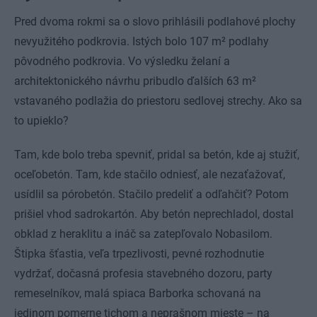
Pred dvoma rokmi sa o slovo prihlásili podlahové plochy
nevyužitého podkrovia. Istých bolo 107 m² podlahy
pôvodného podkrovia. Vo výsledku želaní a
architektonického návrhu pribudlo ďalších 63 m²
vstavaného podlažia do priestoru sedlovej strechy. Ako sa
to upieklo?
Tam, kde bolo treba spevniť, pridal sa betón, kde aj stužiť,
oceľobetón. Tam, kde stačilo odniesť, ale nezaťažovať,
usídlil sa pórobetón. Stačilo predeliť a odľahčiť? Potom
prišiel vhod sadrokartón. Aby betón neprechladol, dostal
obklad z heraklitu a ináč sa zatepľovalo Nobasilom.
Štipka šťastia, veľa trpezlivosti, pevné rozhodnutie
vydržať, dočasná profesia stavebného dozoru, party
remeselníkov, malá spiaca Barborka schovaná na
jedinom pomerne tichom a neprašnom mieste – na