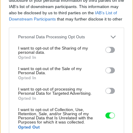
disclosure of your personal information by third parties on the
IAB’s list of downstream participants. This information may
also be disclosed by us to third parties on the
IAB’s List of
Downstream Participants
that may further disclose it to other
third parties.
Please note that this website/app uses one or more Google
Personal Data Processing Opt Outs
services and may gather and store information including but
not limited to your visit or usage behaviour. You may click to
I want to opt-out of the Sharing of my
personal data.
grant or deny consent to Google and its third-party tags to
Opted In
62418
use your data for below specified purposes in below Google
consent section.
I want to opt-out of the Sale of my
Personal Data.
Mraznička pôjde z kúpeľne do komory, technický kútik
Opted In
bude „zablendovaný“, sklenený sprchovací kút po
I want to opt-out of processing my
dokončení dopovie súvislosť s mozaikou… Nijaký strach.
Personal Data for Targeted Advertising.
Opted In
Aj nedokončené môže byť cnosťou a inšpiráciou. Najprv
to bol príbeh o rozširovaní vchodu medzi chodbou a
I want to opt-out of Collection, Use,
Retention, Sale, and/or Sharing of my
kuchyňou. Pracovitý majster búral a ešte chcel búrať, až
Personal Data that Is Unrelated with the
Purposes for which it was collected.
dostal pokyn od pani Augustínovej, že ona si to teda prosí
Opted Out
na takto kostrbato. „Panička, však to nie je dokončené!“