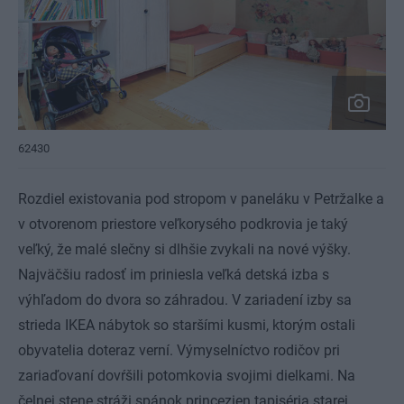
62430
Rozdiel existovania pod stropom v paneláku v Petržalke a
v otvorenom priestore veľkorysého podkrovia je taký
veľký, že malé slečny si dlhšie zvykali na nové výšky.
Najväčšiu radosť im priniesla veľká detská izba s
výhľadom do dvora so záhradou. V zariadení izby sa
strieda IKEA nábytok so staršími kusmi, ktorým ostali
obyvatelia doteraz verní. Výmyselníctvo rodičov pri
zariaďovaní dovŕšili potomkovia svojimi dielkami. Na
čelnej stene stráži spánok princezien tapiséria starej