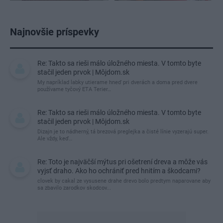
Najnovšie príspevky
Re: Takto sa rieši málo úložného miesta. V tomto byte
stačil jeden prvok | Môjdom.sk
My napríklad labky utierame hneď pri dverách a doma pred dvere
používame tyčový ETA Terier…
Re: Takto sa rieši málo úložného miesta. V tomto byte
stačil jeden prvok | Môjdom.sk
Dizajn je to nádherný, tá brezová preglejka a čisté línie vyzerajú super.
Ale vždy, keď…
Re: Toto je najväčší mýtus pri ošetrení dreva a môže vás
vyjsť draho. Ako ho ochrániť pred hnitím a škodcami?
clovek by cakal ze vysusene drahe drevo bolo predtym naparovane aby
sa zbavilo zarodkov skodcov...