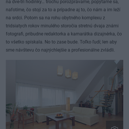
na dve-tri hodinky… trochu porozprávame, popýtame sa,
nafotíme, čo stojí za to a prípadne aj to, čo nám a im leží
na srdci. Potom sa na rohu obytného komplexu z
tridsiatych rokov minulého storočia stretnú dvaja známi
fotografi, pribudne redaktorka a kamarátka dizajnérka, čo
to všetko spískala. No to zase bude. Toľko ľudí; len aby
sme návštevu čo najrýchlejšie a profesionálne zvládli.