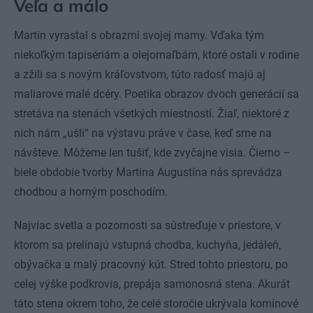
Veľa a málo
Martin vyrastal s obrazmi svojej mamy. Vďaka tým
niekoľkým tapisériám a olejomaľbám, ktoré ostali v rodine
a zžili sa s novým kráľovstvom, túto radosť majú aj
maliarove malé dcéry. Poetika obrazov dvoch generácií sa
stretáva na stenách všetkých miestností. Žiaľ, niektoré z
nich nám „ušli“ na výstavu práve v čase, keď sme na
návšteve. Môžeme len tušiť, kde zvyčajne visia. Čierno –
biele obdobie tvorby Martina Augustína nás sprevádza
chodbou a horným poschodím.
Najviac svetla a pozornosti sa sústreďuje v priestore, v
ktorom sa prelínajú vstupná chodba, kuchyňa, jedáleň,
obývačka a malý pracovný kút. Stred tohto priestoru, po
celej výške podkrovia, prepája samonosná stena. Akurát
táto stena okrem toho, že celé storočie ukrývala komínové