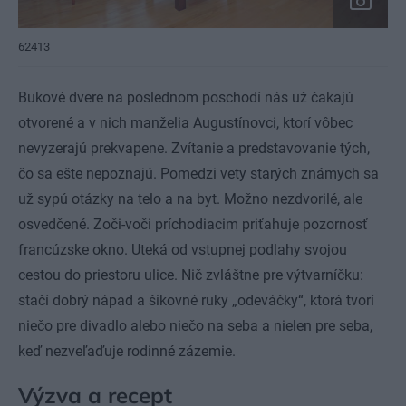
62413
Bukové dvere na poslednom poschodí nás už čakajú
otvorené a v nich manželia Augustínovci, ktorí vôbec
nevyzerajú prekvapene. Zvítanie a predstavovanie tých,
čo sa ešte nepoznajú. Pomedzi vety starých známych sa
už sypú otázky na telo a na byt. Možno nezdvorilé, ale
osvedčené. Zoči-voči príchodiacim priťahuje pozornosť
francúzske okno. Uteká od vstupnej podlahy svojou
cestou do priestoru ulice. Nič zvláštne pre výtvarníčku:
stačí dobrý nápad a šikovné ruky „odeváčky“, ktorá tvorí
niečo pre divadlo alebo niečo na seba a nielen pre seba,
keď nezveľaďuje rodinné zázemie.
Výzva a recept