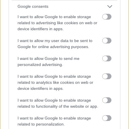
Google consents
zvolal murár. A práveže bolo. Takto sa tehlový roh
prihovára peknej bielej hladkej stene až doteraz. Menej
I want to allow Google to enable storage
related to advertising like cookies on web or
veselo bolo v rodine pri zrode kuchynskej linky. Nápad
device identifiers in apps.
objednať atypické zariadenie kuchyne v remeselníckej
dielni priniesol nemilú skúsenosť: „… keď sme chceli mať
I want to allow my user data to be sent to
Google for online advertising purposes.
linku, museli sme si ju sami inštalovať“.
I want to allow Google to send me
personalized advertising.
I want to allow Google to enable storage
related to analytics like cookies on web or
device identifiers in apps.
I want to allow Google to enable storage
related to functionality of the website or app.
I want to allow Google to enable storage
related to personalization.