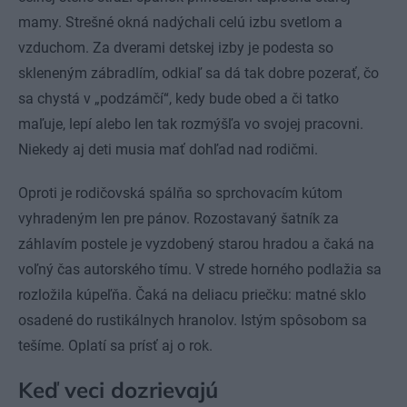
mamy. Strešné okná nadýchali celú izbu svetlom a
vzduchom. Za dverami detskej izby je podesta so
skleneným zábradlím, odkiaľ sa dá tak dobre pozerať, čo
sa chystá v „podzámčí“, kedy bude obed a či tatko
maľuje, lepí alebo len tak rozmýšľa vo svojej pracovni.
Niekedy aj deti musia mať dohľad nad rodičmi.
Oproti je rodičovská spálňa so sprchovacím kútom
vyhradeným len pre pánov. Rozostavaný šatník za
záhlavím postele je vyzdobený starou hradou a čaká na
voľný čas autorského tímu. V strede horného podlažia sa
rozložila kúpeľňa. Čaká na deliacu priečku: matné sklo
osadené do rustikálnych hranolov. Istým spôsobom sa
tešíme. Oplatí sa prísť aj o rok.
Keď veci dozrievajú