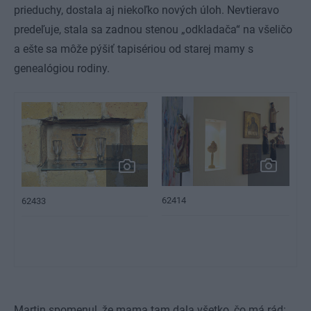
prieduchy, dostala aj niekoľko nových úloh. Nevtieravo
predeľuje, stala sa zadnou stenou „odkladača“ na všeličo
a ešte sa môže pýšiť tapisériou od starej mamy s
genealógiou rodiny.
62414
62433
Martin spomenul, že mama tam dala všetko, čo má rád: