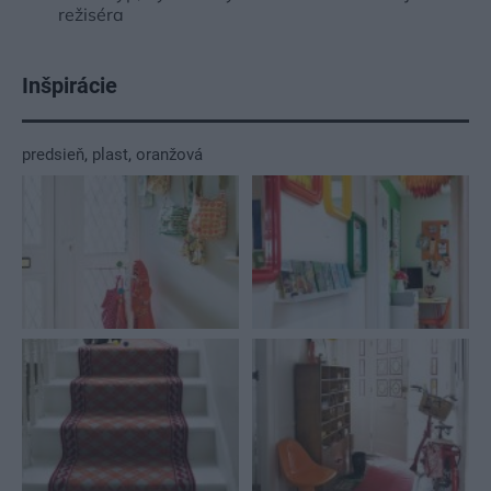
režiséra
Inšpirácie
predsieň
,
plast
,
oranžová