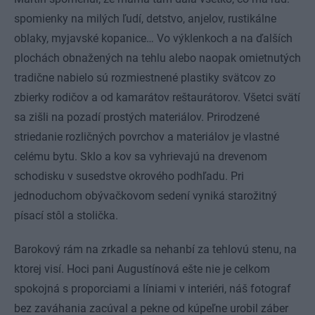
spomienky na milých ľudí, detstvo, anjelov, rustikálne
oblaky, myjavské kopanice… Vo výklenkoch a na ďalších
plochách obnažených na tehlu alebo naopak omietnutých
tradične nabielo sú rozmiestnené plastiky svätcov zo
zbierky rodičov a od kamarátov reštaurátorov. Všetci svätí
sa zišli na pozadí prostých materiálov. Prirodzené
striedanie rozličných povrchov a materiálov je vlastné
celému bytu. Sklo a kov sa vyhrievajú na drevenom
schodisku v susedstve okrového podhľadu. Pri
jednoduchom obývačkovom sedení vyniká starožitný
písací stôl a stolička.
Barokový rám na zrkadle sa nehanbí za tehlovú stenu, na
ktorej visí. Hoci pani Augustínová ešte nie je celkom
spokojná s proporciami a líniami v interiéri, náš fotograf
bez zaváhania zacúval a pekne od kúpeľne urobil záber