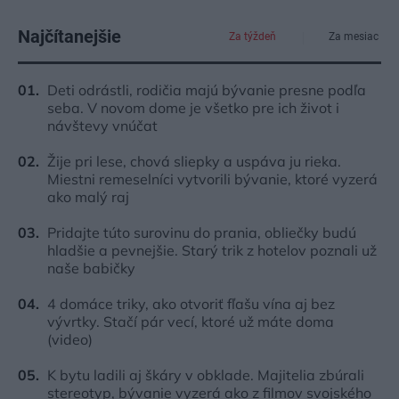
Najčítanejšie
Za týždeň
Za mesiac
Deti odrástli, rodičia majú bývanie presne podľa
seba. V novom dome je všetko pre ich život i
návštevy vnúčat
Žije pri lese, chová sliepky a uspáva ju rieka.
Miestni remeselníci vytvorili bývanie, ktoré vyzerá
ako malý raj
Pridajte túto surovinu do prania, obliečky budú
hladšie a pevnejšie. Starý trik z hotelov poznali už
naše babičky
4 domáce triky, ako otvoriť fľašu vína aj bez
vývrtky. Stačí pár vecí, ktoré už máte doma
(video)
K bytu ladili aj škáry v obklade. Majitelia zbúrali
stereotyp, bývanie vyzerá ako z filmov svojského