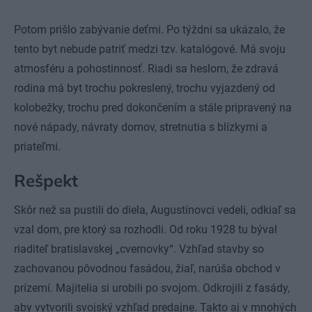
Potom prišlo zabývanie deťmi. Po týždni sa ukázalo, že
tento byt nebude patriť medzi tzv. katalógové. Má svoju
atmosféru a pohostinnosť. Riadi sa heslom, že zdravá
rodina má byt trochu pokreslený, trochu vyjazdený od
kolobežky, trochu pred dokončením a stále pripravený na
nové nápady, návraty domov, stretnutia s blízkymi a
priateľmi.
Rešpekt
Skôr než sa pustili do diela, Augustínovci vedeli, odkiaľ sa
vzal dom, pre ktorý sa rozhodli. Od roku 1928 tu býval
riaditeľ bratislavskej „cvernovky“. Vzhľad stavby so
zachovanou pôvodnou fasádou, žiaľ, narúša obchod v
prízemí. Majitelia si urobili po svojom. Odkrojili z fasády,
aby vytvorili svojský vzhľad predajne. Takto aj v mnohých