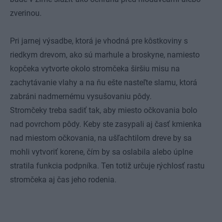
zverinou.
Pri jarnej výsadbe, ktorá je vhodná pre kôstkoviny s
riedkym drevom, ako sú marhule a broskyne, namiesto
kopčeka vytvorte okolo stromčeka širšiu misu na
zachytávanie vlahy a na ňu ešte nasteľte slamu, ktorá
zabráni nadmernému vysušovaniu pôdy.
Stromčeky treba sadiť tak, aby miesto očkovania bolo
nad povrchom pôdy. Keby ste zasypali aj časť kmienka
nad miestom očkovania, na ušľachtilom dreve by sa
mohli vytvoriť korene, čím by sa oslabila alebo úplne
stratila funkcia podpníka. Ten totiž určuje rýchlosť rastu
stromčeka aj čas jeho rodenia.