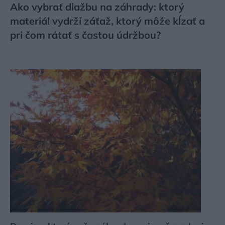
Ako vybrať dlažbu na záhrady: ktorý
materiál vydrží záťaž, ktorý môže kĺzať a
pri čom rátať s častou údržbou?