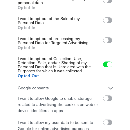
personal data.
grant or deny consent to Google and its third-party tags to
Tagy:
ovocie
záhrada
Opted In
use your data for below specified purposes in below Google
consent section.
I want to opt-out of the Sale of my
zaočkovanie
Personal Data.
Opted In
I want to opt-out of processing my
Personal Data for Targeted Advertising.
Zdieľať článok
Opted In
I want to opt-out of Collection, Use,
Retention, Sale, and/or Sharing of my
Personal Data that Is Unrelated with the
Purposes for which it was collected.
Pozrite si viac
Opted Out
Google consents
I want to allow Google to enable storage
related to advertising like cookies on web or
device identifiers in apps.
I want to allow my user data to be sent to
Google for online advertising purposes.