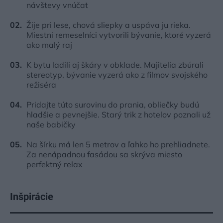
návštevy vnúčat
Žije pri lese, chová sliepky a uspáva ju rieka.
Miestni remeselníci vytvorili bývanie, ktoré vyzerá
ako malý raj
K bytu ladili aj škáry v obklade. Majitelia zbúrali
stereotyp, bývanie vyzerá ako z filmov svojského
režiséra
Pridajte túto surovinu do prania, obliečky budú
hladšie a pevnejšie. Starý trik z hotelov poznali už
naše babičky
Na šírku má len 5 metrov a ľahko ho prehliadnete.
Za nenápadnou fasádou sa skrýva miesto
perfektný relax
Inšpirácie