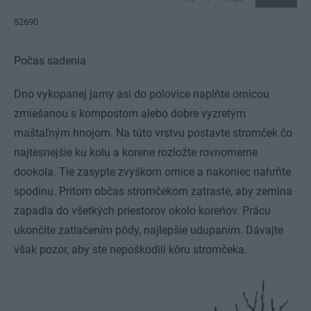
52690
Počas sadenia
Dno vykopanej jamy asi do polovice naplňte ornicou
zmiešanou s kompostom alebo dobre vyzretým
maštaľným hnojom. Na túto vrstvu postavte stromček čo
najtesnejšie ku kolu a korene rozložte rovnomerne
dookola. Tie zasypte zvyškom ornice a nakoniec nahrňte
spodinu. Pritom občas stromčekom zatraste, aby zemina
zapadla do všetkých priestorov okolo koreňov. Prácu
ukončite zatlačením pôdy, najlepšie udupaním. Dávajte
však pozor, aby ste nepoškodili kôru stromčeka.