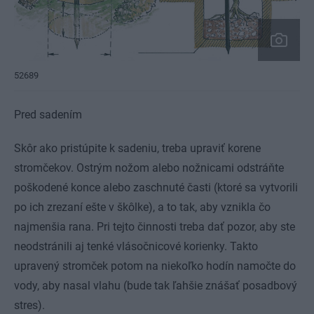
52689
Pred sadením
Skôr ako pristúpite k sadeniu, treba upraviť korene
stromčekov. Ostrým nožom alebo nožnicami odstráňte
poškodené konce alebo zaschnuté časti (ktoré sa vytvorili
po ich zrezaní ešte v škôlke), a to tak, aby vznikla čo
najmenšia rana. Pri tejto činnosti treba dať pozor, aby ste
neodstránili aj tenké vlásočnicové korienky. Takto
upravený stromček potom na niekoľko hodín namočte do
vody, aby nasal vlahu (bude tak ľahšie znášať posadbový
stres).