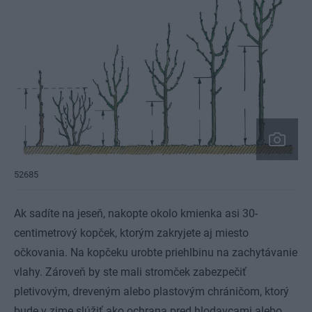
52685
Ak sadíte na jeseň, nakopte okolo kmienka asi 30-
centimetrový kopček, ktorým zakryjete aj miesto
očkovania. Na kopčeku urobte priehlbinu na zachytávanie
vlahy. Zároveň by ste mali stromček zabezpečiť
pletivovým, dreveným alebo plastovým chráničom, ktorý
bude v zime slúžiť ako ochrana pred hlodavcami alebo