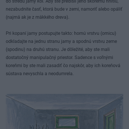
do stredu jamy kôl. Aby ste predišli jeho skorému hnitiu,
nezabudnite časť, ktorá bude v zemi, namoriť alebo opáliť
(najmä ak je z mäkkého dreva).
Pri kopaní jamy postupujte takto: hornú vrstvu (ornicu)
odkladajte na jednu stranu jamy a spodnú vrstvu zeme
(spodinu) na druhú stranu. Je dôležité, aby ste mali
dostatočný manipulačný priestor. Sadence s voľnými
koreňmi by ste mali zasadiť čo najskôr, aby ich koreňová
sústava nevyschla a neodumrela.