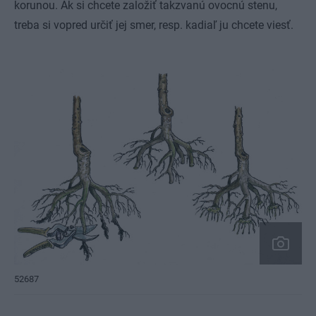
korunou. Ak si chcete založiť takzvanú ovocnú stenu,
treba si vopred určiť jej smer, resp. kadiaľ ju chcete viesť.
52687