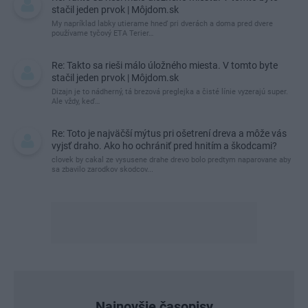
stačil jeden prvok | Môjdom.sk
My napríklad labky utierame hneď pri dverách a doma pred dvere
používame tyčový ETA Terier…
Re: Takto sa rieši málo úložného miesta. V tomto byte
stačil jeden prvok | Môjdom.sk
Dizajn je to nádherný, tá brezová preglejka a čisté línie vyzerajú super.
Ale vždy, keď…
Re: Toto je najväčší mýtus pri ošetrení dreva a môže vás
vyjsť draho. Ako ho ochrániť pred hnitím a škodcami?
clovek by cakal ze vysusene drahe drevo bolo predtym naparovane aby
sa zbavilo zarodkov skodcov...
Najnovšie časopisy