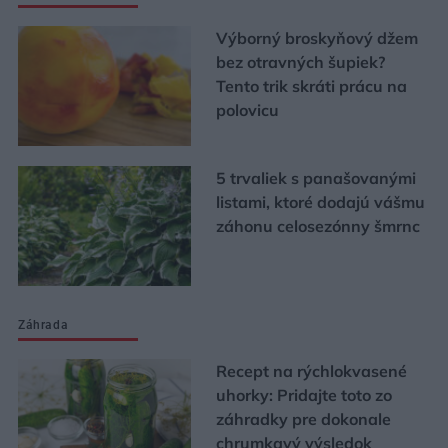
Výborný broskyňový džem
bez otravných šupiek?
Tento trik skráti prácu na
polovicu
5 trvaliek s panašovanými
listami, ktoré dodajú vášmu
záhonu celosezónny šmrnc
Záhrada
Recept na rýchlokvasené
uhorky: Pridajte toto zo
záhradky pre dokonale
chrumkavý výsledok