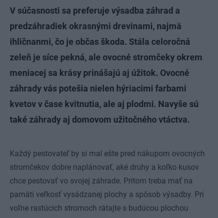
V súčasnosti sa preferuje výsadba záhrad a
predzáhradiek okrasnými drevinami, najmä
ihličnanmi, čo je občas škoda. Stála celoročná
zeleň je síce pekná, ale ovocné stromčeky okrem
meniacej sa krásy prinášajú aj úžitok. Ovocné
záhrady vás potešia nielen hýriacimi farbami
kvetov v čase kvitnutia, ale aj plodmi. Navyše sú
také záhrady aj domovom užitočného vtáctva.
Každý pestovateľ by si mal ešte pred nákupom ovocných
stromčekov dobre naplánovať, aké druhy a koľko kusov
chce pestovať vo svojej záhrade. Pritom treba mať na
pamäti veľkosť vysádzanej plochy a spôsob výsadby. Pri
voľne rastúcich stromoch rátajte s budúcou plochou