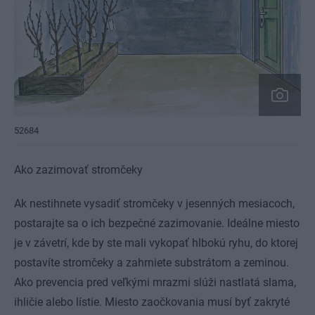
52684
Ako zazimovať stromčeky
Ak nestihnete vysadiť stromčeky v jesenných mesiacoch,
postarajte sa o ich bezpečné zazimovanie. Ideálne miesto
je v závetrí, kde by ste mali vykopať hlbokú ryhu, do ktorej
postavíte stromčeky a zahrniete substrátom a zeminou.
Ako prevencia pred veľkými mrazmi slúži nastlatá slama,
ihličie alebo lístie. Miesto zaočkovania musí byť zakryté