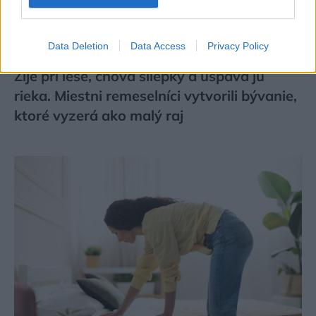
Data Deletion
Data Access
Privacy Policy
Žije pri lese, chová sliepky a uspáva ju
rieka. Miestni remeselníci vytvorili bývanie,
ktoré vyzerá ako malý raj