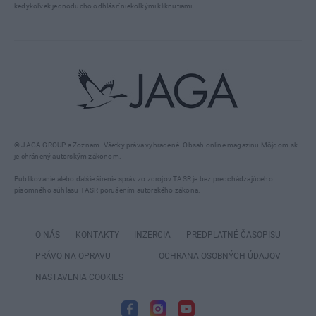
kedykoľvek jednoducho odhlásiť niekoľkými kliknutiami.
© JAGA GROUP a Zoznam. Všetky práva vyhradené. Obsah online magazínu Môjdom.sk
je chránený autorským zákonom.
Publikovanie alebo ďalšie šírenie správ zo zdrojov TASR je bez predchádzajúceho
písomného súhlasu TASR porušením autorského zákona.
O NÁS
KONTAKTY
INZERCIA
PREDPLATNÉ ČASOPISU
PRÁVO NA OPRAVU
OCHRANA OSOBNÝCH ÚDAJOV
NASTAVENIA COOKIES