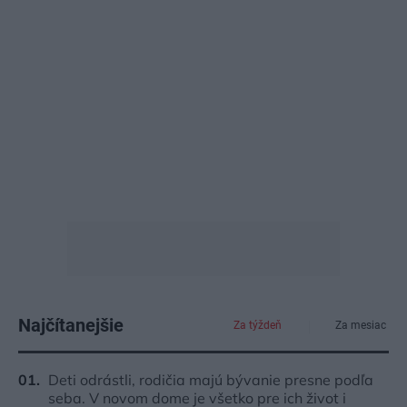
Najčítanejšie
Za týždeň
Za mesiac
Deti odrástli, rodičia majú bývanie presne podľa
seba. V novom dome je všetko pre ich život i