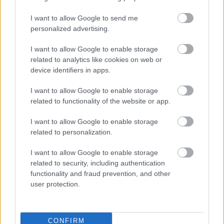
I want to allow Google to send me
personalized advertising.
I want to allow Google to enable storage
related to analytics like cookies on web or
device identifiers in apps.
Celý život na 21 metroch. Táto maringotka
I want to allow Google to enable storage
ponúka únik do ticha prírody a život, v
related to functionality of the website or app.
ktorom toho netreba veľa
I want to allow Google to enable storage
related to personalization.
I want to allow Google to enable storage
related to security, including authentication
functionality and fraud prevention, and other
user protection.
CONFIRM