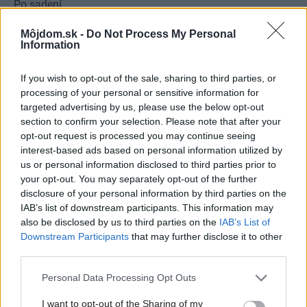
Po sadení
Môjdom.sk -
Do Not Process My Personal
Neskôr, keď zemina uľahne a stromček sa ustáli, je
Information
nevyhnutné priviazať ho ku kolu hrubším povrazom. Prvý
tvarovací rez (platí to pre stromčeky vysadené na jeseň)
If you wish to opt-out of the sale, sharing to third parties, or
processing of your personal or sensitive information for
môžete robiť až na jar. Týmto rezom pripravíte budúci tvar
targeted advertising by us, please use the below opt-out
koruny stromu. Pri skracovaní stredného výhonu
section to confirm your selection. Please note that after your
(terminálu) dbajte na zachovanie jeho dominantného
opt-out request is processed you may continue seeing
interest-based ads based on personal information utilized by
postavenia. Jeho skrátením a skrátením bočných
us or personal information disclosed to third parties prior to
(kostrových) konárikov docielite skoršie nasadzovanie
your opt-out. You may separately opt-out of the further
ostatného obrastu. Ďalšie spôsoby rezu by si vyžadovali
disclosure of your personal information by third parties on the
IAB’s list of downstream participants. This information may
samostatnú kapitolu, ale vždy sa môžete obrátiť na
also be disclosed by us to third parties on the
IAB’s List of
odborníkov v predajniach alebo v škôlkach so
Downstream Participants
that may further disclose it to other
stromčekmi.
third parties.
{R1}
Please note that this website/app uses one or more Google
Personal Data Processing Opt Outs
Kategória:
Nezaradené
services and may gather and store information including but
not limited to your visit or usage behaviour. You may click to
I want to opt-out of the Sharing of my