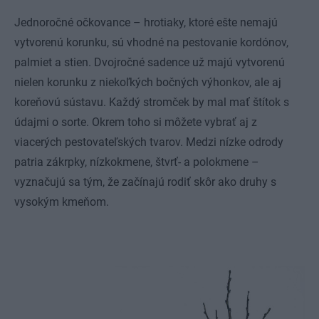
Jednoročné očkovance – hrotiaky, ktoré ešte nemajú
vytvorenú korunku, sú vhodné na pestovanie kordónov,
palmiet a stien. Dvojročné sadence už majú vytvorenú
nielen korunku z niekoľkých bočných výhonkov, ale aj
koreňovú sústavu. Každý stromček by mal mať štítok s
údajmi o sorte. Okrem toho si môžete vybrať aj z
viacerých pestovateľských tvarov. Medzi nízke odrody
patria zákrpky, nízkokmene, štvrť- a polokmene –
vyznačujú sa tým, že začínajú rodiť skôr ako druhy s
vysokým kmeňom.