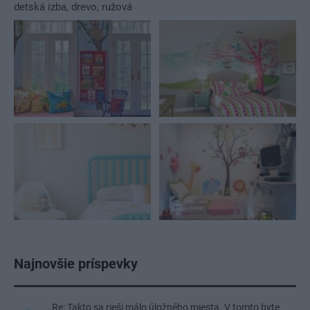
detská izba
,
drevo
,
ružová
Najnovšie príspevky
Re: Takto sa rieši málo úložného miesta. V tomto byte