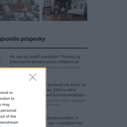
jnovšie príspevky
Re: Ako sa zbaviť ucholakov? Pomôžu aj
jednoduché domáce pasce | Môjdom.sk
blbeckovia, "ucholak" je uzitocny a len idiot kantri
uzitocny hmyz
Re: Vidiecku usadlosť postavili tak dobre, že
domáceho chráni i dnes. Ešte tu vidno
sonal or
kamenné múry, no staré bývanie nečakajte
ection to
čakám kedy budú wc misy priamo v spálni! Umývadlá
ou may
už sú štandardom! Tu niekomu ebe…
 personal
out of the
Re: Tesná spálňa už nebude problém. 5
 downstream
praktických nápadov, ako v nej získať viac