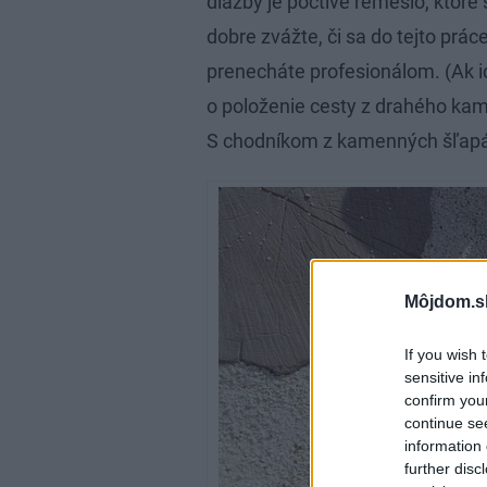
dlažby je poctivé remeslo, ktoré 
dobre zvážte, či sa do tejto prác
prenecháte profesionálom. (Ak id
o položenie cesty z drahého kame
S chodníkom z kamenných šľapáko
Môjdom.s
If you wish 
sensitive in
confirm you
continue se
information 
further disc