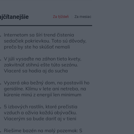
jčítanejšie
Za týždeň
Za mesiac
Internetom sa šíri trend čistenia
sedačiek pokrievkou. Toto sú dôvody,
prečo by ste ho skúšať nemali
V júli vysaďte na záhon tieto kvety,
zakvitnúť stihnú ešte túto sezónu.
Viaceré sa hodia aj do sucha
Vyzerá ako bežný dom, no postavili ho
geniálne. Klímu v lete ani netreba, na
kúrenie minú z energií len minimum
5 izbových rastlín, ktoré prečistia
vzduch a oživia každú obývačku.
Viacerým sa bude dariť aj v tieni
Riešime bazén na malý pozemok: S