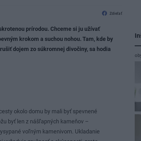
Zdieľať
skrotenou prírodou. Chceme si ju užívať
In
 pevným krokom a suchou nohou. Tam, kde by
arušiť dojem zo súkromnej divočiny, sa hodia
ob
é cesty okolo domu by mali byť spevnené
môžu byť len z nášľapných kameňov –
 vysypané voľným kamenivom. Ukladanie