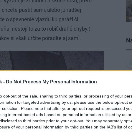
si vyžaduje zručnosť a skúsenosti, preto
e chcete pustiť sami, alebo ju radšej
e o spevnenie vjazdu ku garáži či
ňa, nestojí to za to robiť drahé chyby.)
v si však určite poradíte aj sami.
Na
k -
Do Not Process My Personal Information
to opt-out of the sale, sharing to third parties, or processing of your per
formation for targeted advertising by us, please use the below opt-out s
r selection. Please note that after your opt-out request is processed y
eing interest-based ads based on personal information utilized by us or
disclosed to third parties prior to your opt-out. You may separately opt-
losure of your personal information by third parties on the IAB’s list of