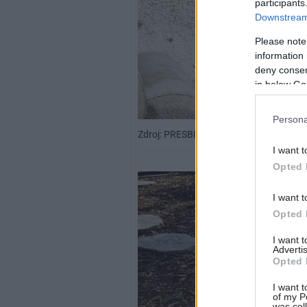
participants
Downstream 
Please note
information 
deny consent
in below Go
Persona
Zdroj: PRESBETON Nova, s.r.o.
I want t
Opted 
I want t
Opted 
I want 
Advertis
Opted 
I want t
of my P
was col