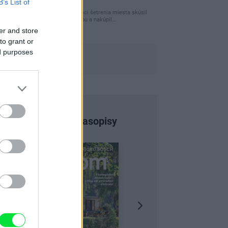
B’s List of
úložného miesta
Ja som pred časom v rámci šetrenia miesta skúsil
využiť priestor pod posteľou a nakúpil…
er and store
to grant or
ed purposes
Najnovšie časopisy