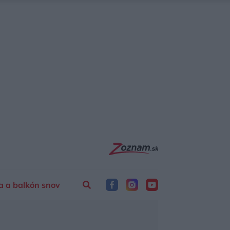
a a balkón snov