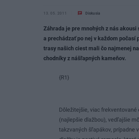
13. 05. 2011
Diskusia
Záhrada je pre mnohých z nás akousi 
a prechádzať po nej v každom počasí
trasy našich ciest mali čo najmenej n
chodníky z nášľapných kameňov.
{R1}
Dôležitejšie, viac frekventovan
(najlepšie dlažbou), vedľajšie 
takzvaných šľapákov, prípadne