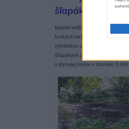
authenti
šľapákové alebo
Najmä vedľajšie chodníky a cestič
krivkách než priamo, lepšie po ok
(výnimkou sú pravidelné, formál
šľapákové cesty, ktoré tvorí ra
v plynulej krivke v trávniku či štrk