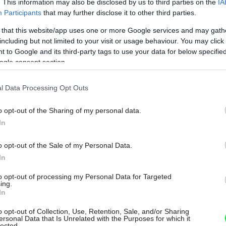
. This information may also be disclosed by us to third parties on the
IA
Participants
that may further disclose it to other third parties.
 that this website/app uses one or more Google services and may gath
including but not limited to your visit or usage behaviour. You may click 
 to Google and its third-party tags to use your data for below specifi
ogle consent section.
l Data Processing Opt Outs
o opt-out of the Sharing of my personal data.
In
o opt-out of the Sale of my Personal Data.
In
to opt-out of processing my Personal Data for Targeted
ing.
In
o opt-out of Collection, Use, Retention, Sale, and/or Sharing
ersonal Data that Is Unrelated with the Purposes for which it
lected.