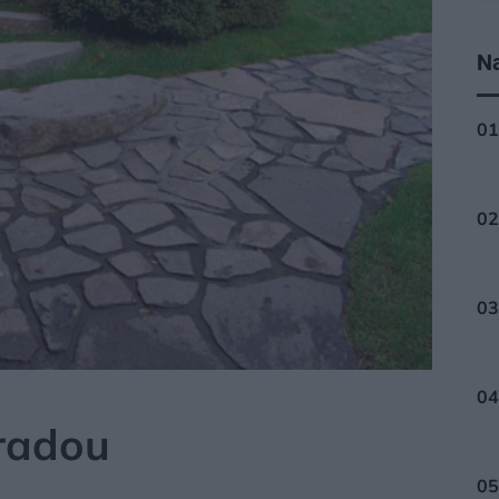
Na
radou