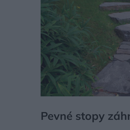
MÔJDOM
NEZARADENÉ
Pevné stopy záh