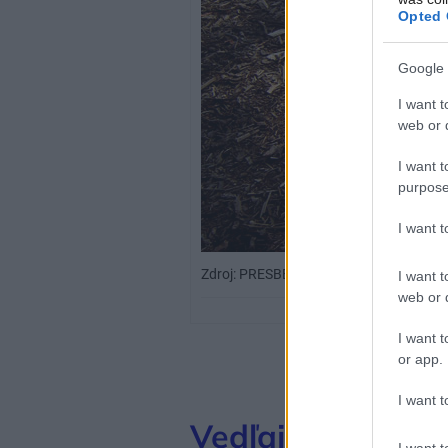
Opted 
Google 
I want t
web or d
I want t
purpose
I want 
Zdroj: PRESBETON Nova, s.r.o.
I want t
web or d
I want t
or app.
I want t
Vedľajšie cesty n
I want t