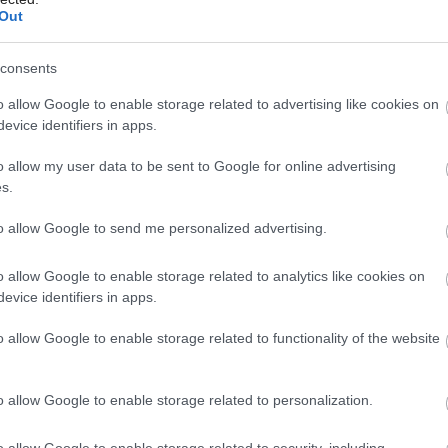
Out
consents
Môj dom Špeciál 02/2026
o allow Google to enable storage related to advertising like cookies on
evice identifiers in apps.
o allow my user data to be sent to Google for online advertising
ch plechov, liatiny a zliatin hliníka.
s.
ávisí od počtu článkov (rebier). Tvar
to allow Google to send me personalized advertising.
lógiou výroby. Liatinové článkové
o allow Google to enable storage related to analytics like cookies on
 hmotnosť, väčšiu akumulačnú schopnosť,
evice identifiers in apps.
 životnosť. Hliníkové a plechové radiátory
o allow Google to enable storage related to functionality of the website
ory
o allow Google to enable storage related to personalization.
o allow Google to enable storage related to security, including