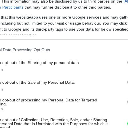
. This information may also be disclosed by us to third parties on the
IA
Participants
that may further disclose it to other third parties.
 that this website/app uses one or more Google services and may gath
including but not limited to your visit or usage behaviour. You may click 
 to Google and its third-party tags to use your data for below specifi
ogle consent section.
l Data Processing Opt Outs
o opt-out of the Sharing of my personal data.
In
o opt-out of the Sale of my Personal Data.
In
to opt-out of processing my Personal Data for Targeted
ing.
In
o opt-out of Collection, Use, Retention, Sale, and/or Sharing
ersonal Data that Is Unrelated with the Purposes for which it
lected.