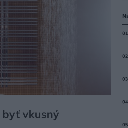
Na
A
 byť vkusný