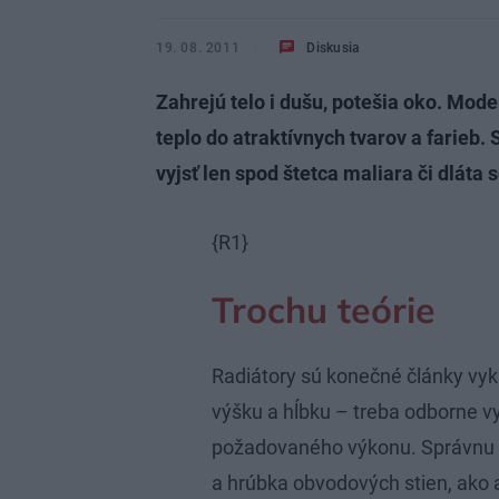
19. 08. 2011
Diskusia
Zahrejú telo i dušu, potešia oko. Moder
teplo do atraktívnych tvarov a farieb
vyjsť len spod štetca maliara či dláta 
{R1}
Trochu teórie
Radiátory sú konečné články vyk
výšku a hĺbku – treba odborne vy
požadovaného výkonu. Správnu v
a hrúbka obvodových stien, ako aj