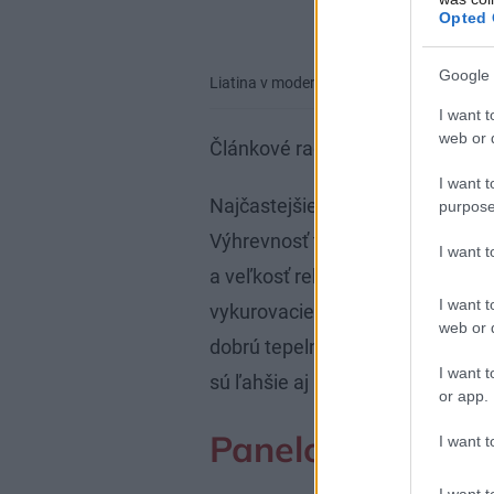
Opted 
Google 
Liatina v modernom habite
Viadrus
I want t
web or d
Článkové radiátory
I want t
Najčastejšie sa vyrábajú z oceľový
purpose
Výhrevnosť takýchto radiátorov z
I want 
a veľkosť rebier súvisia s techno
I want t
vykurovacie telesá majú vyššiu
web or d
dobrú tepelnú zotrvačnosť a dlhú
I want t
sú ľahšie aj lacnejšie.
or app.
Panelové radiát
I want t
I want t