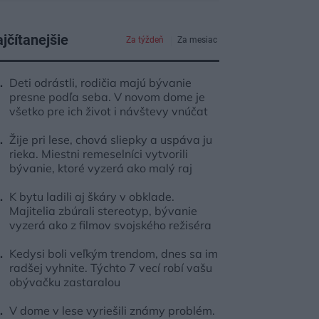
jčítanejšie
Za týždeň
Za mesiac
Deti odrástli, rodičia majú bývanie
presne podľa seba. V novom dome je
všetko pre ich život i návštevy vnúčat
Žije pri lese, chová sliepky a uspáva ju
rieka. Miestni remeselníci vytvorili
bývanie, ktoré vyzerá ako malý raj
K bytu ladili aj škáry v obklade.
Majitelia zbúrali stereotyp, bývanie
vyzerá ako z filmov svojského režiséra
Kedysi boli veľkým trendom, dnes sa im
radšej vyhnite. Týchto 7 vecí robí vašu
obývačku zastaralou
V dome v lese vyriešili známy problém.