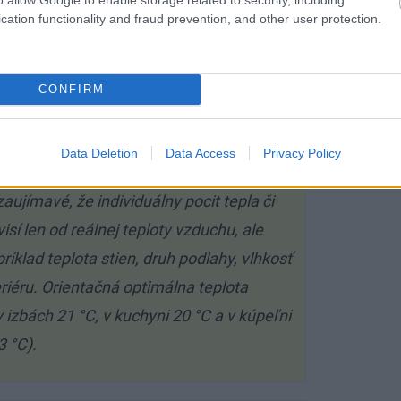
e. Väčšinou sa vyrábajú z oceľového plechu
cation functionality and fraud prevention, and other user protection.
elia sa na jednoduché, dvojité a trojité.
nkové radiátory. Menší vodný obsah
CONFIRM
Data Deletion
Data Access
Privacy Policy
aujímavé, že individuálny pocit tepla či
sí len od reálnej teploty vzduchu, ale
príklad teplota stien, druh podlahy, vlhkosť
riéru. Orientačná optimálna teplota
 izbách 21 °C, v kuchyni 20 °C a v kúpeľni
 °C).