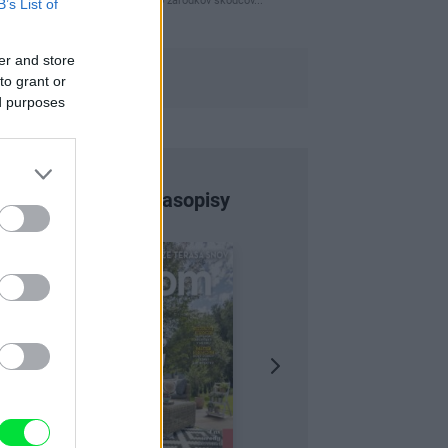
naparovane aby sa zbavilo zarodkov skodcov...
B’s List of
er and store
to grant or
ed purposes
Najnovšie časopisy