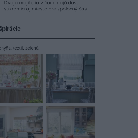
Dvaja majitelia v ňom majú dosť
súkromia aj miesto pre spoločný čas
špirácie
chyňa
,
textil
,
zelená