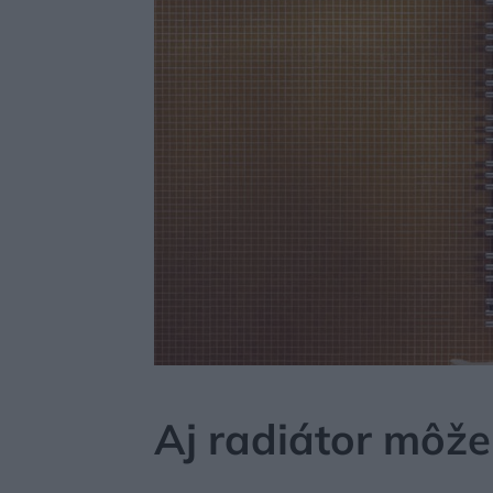
MÔJDOM
STAVBA A REKONŠTRUKCIA
ENERGI
Aj radiátor môže