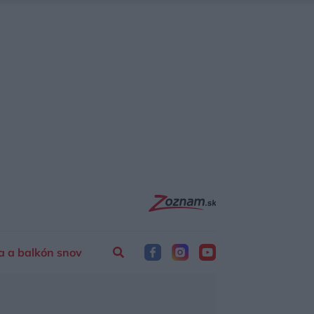
a a balkón snov