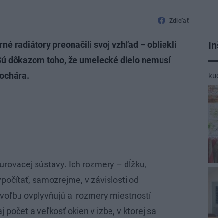
Zdieľať
In
né radiátory preonačili svoj vzhľad – obliekli
. Sú dôkazom toho, že umelecké dielo nemusí
sochára.
ku
urovacej sústavy. Ich rozmery – dĺžku,
počítať, samozrejme, v závislosti od
oľbu ovplyvňujú aj rozmery miestností
 počet a veľkosť okien v izbe, v ktorej sa