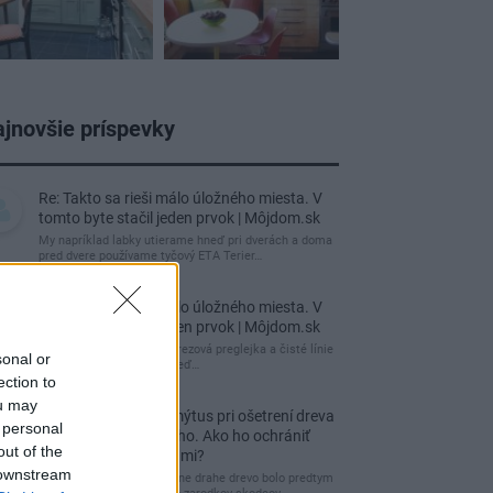
jnovšie príspevky
Re: Takto sa rieši málo úložného miesta. V
tomto byte stačil jeden prvok | Môjdom.sk
My napríklad labky utierame hneď pri dverách a doma
pred dvere používame tyčový ETA Terier…
Re: Takto sa rieši málo úložného miesta. V
tomto byte stačil jeden prvok | Môjdom.sk
Dizajn je to nádherný, tá brezová preglejka a čisté línie
sonal or
vyzerajú super. Ale vždy, keď…
ection to
ou may
Re: Toto je najväčší mýtus pri ošetrení dreva
 personal
a môže vás vyjsť draho. Ako ho ochrániť
out of the
pred hnitím a škodcami?
 downstream
clovek by cakal ze vysusene drahe drevo bolo predtym