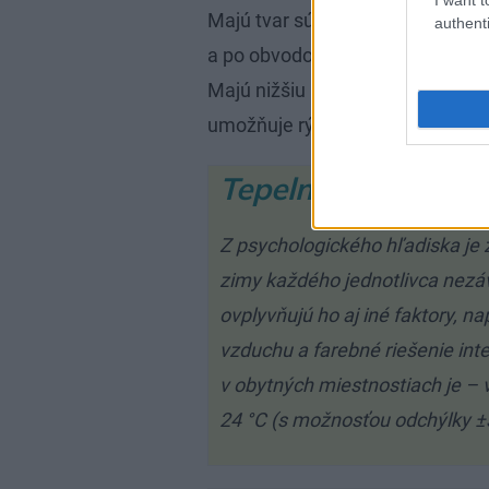
Majú tvar súvislej hladkej platn
authenti
a po obvodoch sa zvárajú švami. D
Majú nižšiu hmotnosťou ako člá
umožňuje rýchly nábeh teplôt.
Tepelná pohoda
Z psychologického hľadiska je z
zimy každého jednotlivca nezávi
ovplyvňujú ho aj iné faktory, na
vzduchu a farebné riešenie inte
v obytných miestnostiach je – v
24 °C (s možnosťou odchýlky ±3