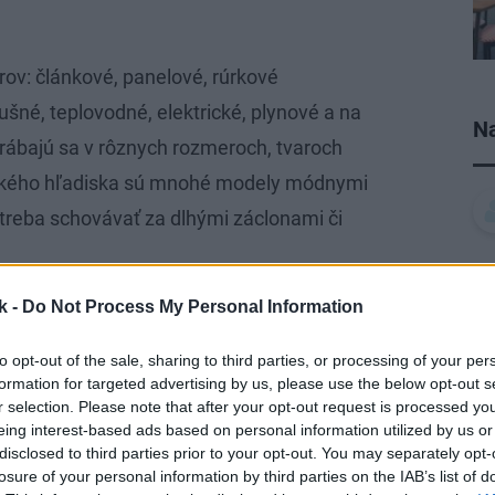
orov: článkové, panelové, rúrkové
šné, teplovodné, elektrické, plynové a na
Na
yrábajú sa v rôznych rozmeroch, tvaroch
ického hľadiska sú mnohé modely módnymi
etreba schovávať za dlhými záclonami či
k -
Do Not Process My Personal Information
to opt-out of the sale, sharing to third parties, or processing of your per
formation for targeted advertising by us, please use the below opt-out s
r selection. Please note that after your opt-out request is processed y
eing interest-based ads based on personal information utilized by us or
disclosed to third parties prior to your opt-out. You may separately opt-
losure of your personal information by third parties on the IAB’s list of