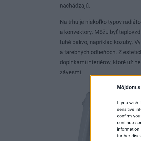
nachádzajú.
Na trhu je niekoľko typov radiát
a konvektory. Môžu byť teplovzdu
tuhé palivo, napríklad kozuby. V
a farebných odtieňoch. Z estet
doplnkami interiérov, ktoré už n
závesmi.
Môjdom.s
If you wish 
sensitive in
confirm you
continue se
information 
further disc