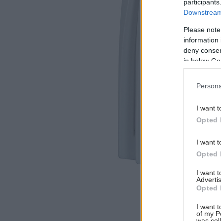
participants
Downstream 
Please note
information 
deny consent
in below Go
Persona
I want t
Opted 
I want t
Opted 
I want 
Advertis
Opted 
I want t
of my P
was col