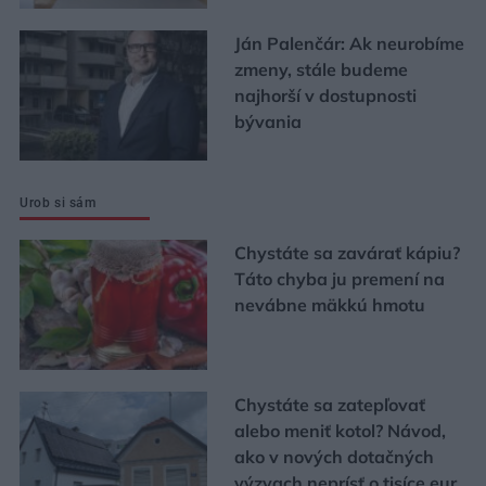
Ján Palenčár: Ak neurobíme
zmeny, stále budeme
najhorší v dostupnosti
bývania
Urob si sám
Chystáte sa zavárať kápiu?
Táto chyba ju premení na
nevábne mäkkú hmotu
Chystáte sa zatepľovať
alebo meniť kotol? Návod,
ako v nových dotačných
výzvach neprísť o tisíce eur