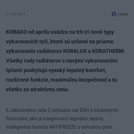
29. 03. 2024
Zdieľať
KORADO od apríla uvádza na trh tri nové typy
vykurovacích tyčí, ktoré sú určené na priame
vykurovanie radiátorov KORALUX a KORATHERM.
Všetky rady radiátorov s novými vykurovacími
tyčami poskytujú vysoký tepelný komfort,
rozšírené funkcie, maximálnu bezpečnosť a to
všetko za atraktívnu cenu.
K základnému radu E pribudne rad ERH s rozšírenými
funkciami, ako je integrovaný regulátor teploty,
inteligentná funkcia ANTIFREEZE s ochranou proti