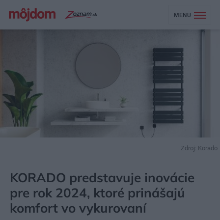
MENU
Zdroj: Korado
MÔJDOM
STAVBA A REKONŠTRUKCIA
ENERGIA
KORADO predstavuje inovácie
pre rok 2024, ktoré prinášajú
komfort vo vykurovaní