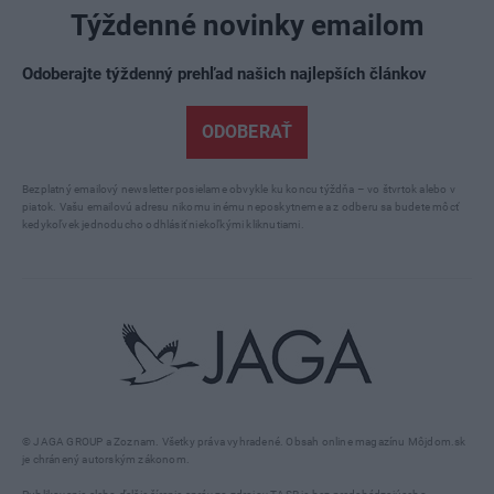
Týždenné novinky emailom
Odoberajte týždenný prehľad našich najlepších článkov
ODOBERAŤ
Bezplatný emailový newsletter posielame obvykle ku koncu týždňa – vo štvrtok alebo v
piatok. Vašu emailovú adresu nikomu inému neposkytneme a z odberu sa budete môcť
kedykoľvek jednoducho odhlásiť niekoľkými kliknutiami.
© JAGA GROUP a Zoznam. Všetky práva vyhradené. Obsah online magazínu Môjdom.sk
je chránený autorským zákonom.