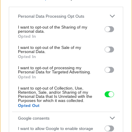
third parties.
Please note that this website/app uses one or more Google
Personal Data Processing Opt Outs
services and may gather and store information including but
not limited to your visit or usage behaviour. You may click to
I want to opt-out of the Sharing of my
personal data.
Radiátor na maximum? Prečo tento častý omyl
grant or deny consent to Google and its third-party tags to
Opted In
use your data for below specified purposes in below Google
zvyšuje vaše náklady na vykurovanie a ako sa
consent section.
vyhnúť ďalším chybám
I want to opt-out of the Sale of my
Personal Data.
Opted In
ASB.sk
I want to opt-out of processing my
Personal Data for Targeted Advertising.
Opted In
I want to opt-out of Collection, Use,
Retention, Sale, and/or Sharing of my
Personal Data that Is Unrelated with the
Purposes for which it was collected.
Opted Out
Google consents
I want to allow Google to enable storage