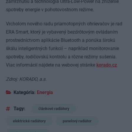
zamrznutiu a technológia Ultra-Low-Power na zníženie
spotreby energie v pohotovostnom režime.
Vrcholom nového radu priamotopných ohrievačov je rad
ERA Smart, ktorý je vybavený bezdrôtovým ovládaním
prostredníctvom aplikácie Bluetooth a ponúka širokú
škálu inteligentných funkcií – napríklad monitorovanie
spotreby, rodičovskú kontrolu a rôzne režimy sušenia.
Viac informácií nájdete na webovej stránke
korado.cz
Zdroj: KORADO, a.s.
Kategória:
Energia
Tagy:
článkové radiátory
elektrické radiátory
panelový radiátor