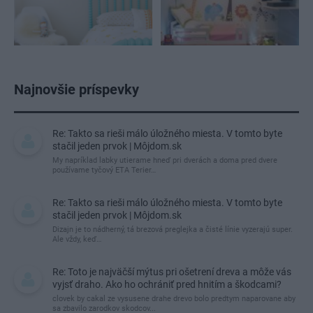
Najnovšie príspevky
Re: Takto sa rieši málo úložného miesta. V tomto byte
stačil jeden prvok | Môjdom.sk
My napríklad labky utierame hneď pri dverách a doma pred dvere
používame tyčový ETA Terier…
Re: Takto sa rieši málo úložného miesta. V tomto byte
stačil jeden prvok | Môjdom.sk
Dizajn je to nádherný, tá brezová preglejka a čisté línie vyzerajú super.
Ale vždy, keď…
Re: Toto je najväčší mýtus pri ošetrení dreva a môže vás
vyjsť draho. Ako ho ochrániť pred hnitím a škodcami?
clovek by cakal ze vysusene drahe drevo bolo predtym naparovane aby
sa zbavilo zarodkov skodcov...