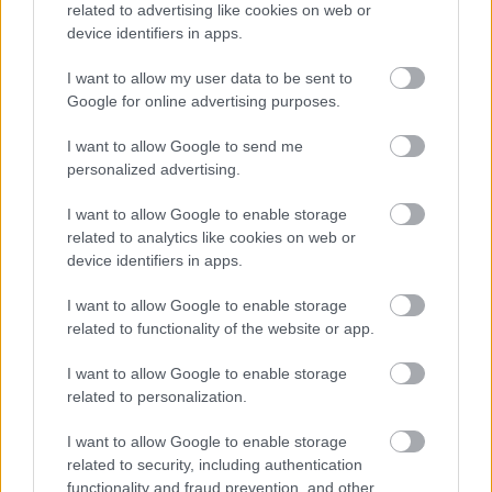
Veľký prieskum o vykurovaní: Čím najčastejšie
related to advertising like cookies on web or
device identifiers in apps.
kúria slovenské domácnosti?
Urob si sám
I want to allow my user data to be sent to
Google for online advertising purposes.
I want to allow Google to send me
personalized advertising.
I want to allow Google to enable storage
related to analytics like cookies on web or
device identifiers in apps.
I want to allow Google to enable storage
related to functionality of the website or app.
Chcete viac tepla za menej peňazí, menej
I want to allow Google to enable storage
roboty a popol sypať rovno do záhrady?
related to personalization.
Vyskúšajte tento typ brikiet
I want to allow Google to enable storage
related to security, including authentication
functionality and fraud prevention, and other