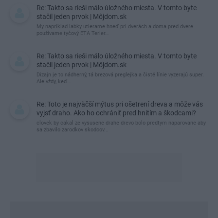
Re: Takto sa rieši málo úložného miesta. V tomto byte
stačil jeden prvok | Môjdom.sk
My napríklad labky utierame hneď pri dverách a doma pred dvere
používame tyčový ETA Terier…
Re: Takto sa rieši málo úložného miesta. V tomto byte
stačil jeden prvok | Môjdom.sk
Dizajn je to nádherný, tá brezová preglejka a čisté línie vyzerajú super.
Ale vždy, keď…
Re: Toto je najväčší mýtus pri ošetrení dreva a môže vás
vyjsť draho. Ako ho ochrániť pred hnitím a škodcami?
clovek by cakal ze vysusene drahe drevo bolo predtym naparovane aby
sa zbavilo zarodkov skodcov...