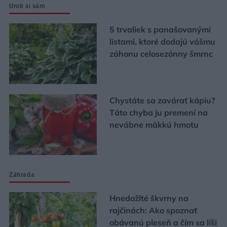
Urob si sám
5 trvaliek s panašovanými
listami, ktoré dodajú vášmu
záhonu celosezónny šmrnc
Chystáte sa zavárať kápiu?
Táto chyba ju premení na
nevábne mäkkú hmotu
Záhrada
Hnedožlté škvrny na
rajčinách: Ako spoznať
obávanú pleseň a čím sa líši