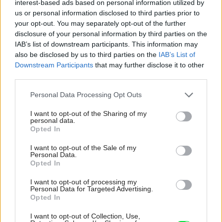
interest-based ads based on personal information utilized by
Ako obnoviť starší dom: Počuli ste o
us or personal information disclosed to third parties prior to
hybridnom riešení?
your opt-out. You may separately opt-out of the further
disclosure of your personal information by third parties on the
IAB’s list of downstream participants. This information may
also be disclosed by us to third parties on the
IAB’s List of
Downstream Participants
that may further disclose it to other
third parties.
Please note that this website/app uses one or more Google
Personal Data Processing Opt Outs
services and may gather and store information including but
not limited to your visit or usage behaviour. You may click to
I want to opt-out of the Sharing of my
personal data.
grant or deny consent to Google and its third-party tags to
Opted In
use your data for below specified purposes in below Google
consent section.
I want to opt-out of the Sale of my
Personal Data.
Opted In
Zvažujete kúpu tepelného čerpadla?
Technologický líder prichádza s akčnými
I want to opt-out of processing my
Personal Data for Targeted Advertising.
cenami
Opted In
I want to opt-out of Collection, Use,