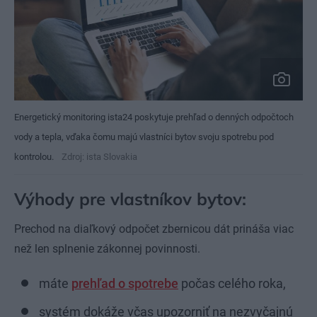
Energetický monitoring ista24 poskytuje prehľad o denných odpočtoch
vody a tepla, vďaka čomu majú vlastníci bytov svoju spotrebu pod
kontrolou.
Zdroj: ista Slovakia
Výhody pre vlastníkov bytov:
Prechod na diaľkový odpočet zbernicou dát prináša viac
než len splnenie zákonnej povinnosti.
máte
prehľad o spotrebe
počas celého roka,
systém dokáže včas upozorniť na nezvyčajnú