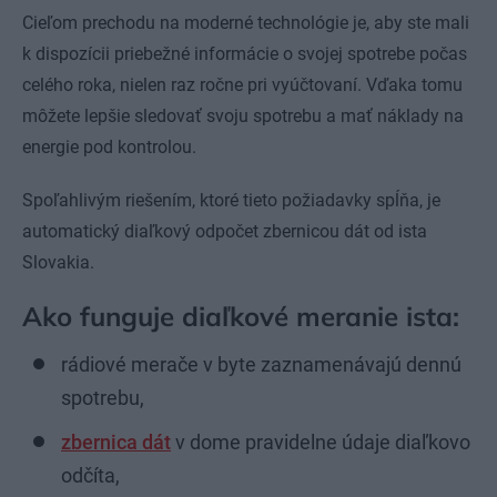
Cieľom prechodu na moderné technológie je, aby ste mali
k dispozícii priebežné informácie o svojej spotrebe počas
celého roka, nielen raz ročne pri vyúčtovaní. Vďaka tomu
môžete lepšie sledovať svoju spotrebu a mať náklady na
energie pod kontrolou.
Spoľahlivým riešením, ktoré tieto požiadavky spĺňa, je
automatický diaľkový odpočet zbernicou dát od ista
Slovakia.
Ako funguje diaľkové meranie ista:
rádiové merače v byte zaznamenávajú dennú
spotrebu,
zbernica dát
v dome pravidelne údaje diaľkovo
odčíta,