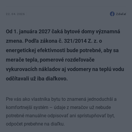
22. 04. 2026
Zdieľať
Od 1. januára 2027 čaká bytové domy významná
zmena. Podľa zákona č. 321/2014 Z. z. o
energetickej efektívnosti bude potrebné, aby sa
merače tepla, pomerové rozdeľovače
vykurovacích nákladov aj vodomery na teplú vodu
odčítavali už iba diaľkovo.
Pre vás ako vlastníka bytu to znamená jednoduchší a
komfortnejší systém – údaje z meračov už nebude
potrebné manuálne odpisovať ani sprístupňovať byt,
odpočet prebehne na diaľku.