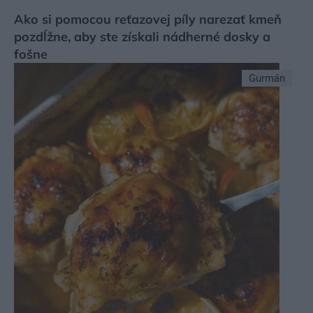
Ako si pomocou reťazovej píly narezať kmeň
pozdĺžne, aby ste získali nádherné dosky a
fošne
Gurmán