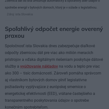
Zbernica dát od ista umožňuje automatický a spoľahlivý zber údajov o
spotrebe energií v bytových domoch, ktorý je v súlade s legislatívou.
Zdroj: ista Slovakia
Spoľahlivý odpočet energie overený
praxou
Spoločnosť ista Slovakia dnes zabezpečuje diaľkové
odpočty zbernicou dát pre viac ako milión meracích
prístrojov a vďaka digitálnym riešeniam poskytuje dátové
služby a
vyúčtovanie nákladov
na vodu a teplo pre viac
ako 300 – tisíc domácností. Zároveň pomáha správcom
aj vlastníkom bytových domov plniť legislatívne
požiadavky vyplývajúce z európskej smernice o
energetickej efektívnosti (EED), vrátane častejšieho a
transparentného poskytovania údajov o spotrebe
konečným spotrebiteľom.