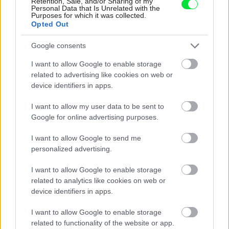
Retention, Sale, and/or Sharing of my
Personal Data that Is Unrelated with the
Purposes for which it was collected.
Opted Out
Google consents
I want to allow Google to enable storage
related to advertising like cookies on web or
device identifiers in apps.
I want to allow my user data to be sent to
Google for online advertising purposes.
Až 75 % energie zdarma? Tepelné čerpadlo
získa z prírody maximum
I want to allow Google to send me
personalized advertising.
ASB.sk
I want to allow Google to enable storage
related to analytics like cookies on web or
device identifiers in apps.
I want to allow Google to enable storage
related to functionality of the website or app.