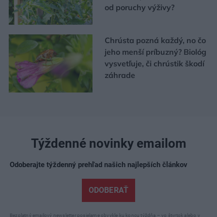
od poruchy výživy?
Chrústa pozná každý, no čo
jeho menší príbuzný? Biológ
vysvetľuje, či chrústik škodí
záhrade
Týždenné novinky emailom
Odoberajte týždenný prehľad našich najlepších článkov
ODOBERAŤ
Bezplatný emailový newsletter posielame obvykle ku koncu týždňa – vo štvrtok alebo v