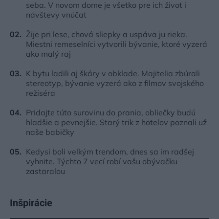
seba. V novom dome je všetko pre ich život i
návštevy vnúčat
Žije pri lese, chová sliepky a uspáva ju rieka.
Miestni remeselníci vytvorili bývanie, ktoré vyzerá
ako malý raj
K bytu ladili aj škáry v obklade. Majitelia zbúrali
stereotyp, bývanie vyzerá ako z filmov svojského
režiséra
Pridajte túto surovinu do prania, obliečky budú
hladšie a pevnejšie. Starý trik z hotelov poznali už
naše babičky
Kedysi boli veľkým trendom, dnes sa im radšej
vyhnite. Týchto 7 vecí robí vašu obývačku
zastaralou
Inšpirácie