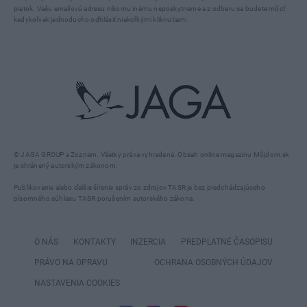
piatok. Vašu emailovú adresu nikomu inému neposkytneme a z odberu sa budete môcť
kedykoľvek jednoducho odhlásiť niekoľkými kliknutiami.
© JAGA GROUP a Zoznam. Všetky práva vyhradené. Obsah online magazínu Môjdom.sk
je chránený autorským zákonom.
Publikovanie alebo ďalšie šírenie správ zo zdrojov TASR je bez predchádzajúceho
písomného súhlasu TASR porušením autorského zákona.
O NÁS
KONTAKTY
INZERCIA
PREDPLATNÉ ČASOPISU
PRÁVO NA OPRAVU
OCHRANA OSOBNÝCH ÚDAJOV
NASTAVENIA COOKIES