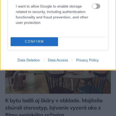
podľa seba. Majú perfektné bývanie pre
I want to allow Google to enable storage
related to security, including authentication
svoj život i pre vnúčatá
functionality and fraud prevention, and other
user protection.
CONFIRM
Data Deletion
Data Access
Privacy Policy
K bytu ladili aj škáry v obklade. Majitelia
zbúrali stereotyp, bývanie vyzerá ako z
filmu svojského režiséra