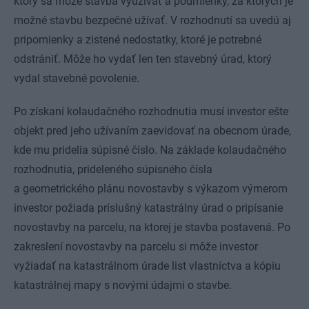
ktorý sa môže stavba využívať a podmienky, za ktorých je
možné stavbu bezpečné užívať. V rozhodnutí sa uvedú aj
pripomienky a zistené nedostatky, ktoré je potrebné
odstrániť. Môže ho vydať len ten stavebný úrad, ktorý
vydal stavebné povolenie.
Po získaní kolaudačného rozhodnutia musí investor ešte
objekt pred jeho užívaním zaevidovať na obecnom úrade,
kde mu pridelia súpisné číslo. Na základe kolaudačného
rozhodnutia, prideleného súpisného čísla
a geometrického plánu novostavby s výkazom výmerom
investor požiada príslušný katastrálny úrad o pripísanie
novostavby na parcelu, na ktorej je stavba postavená. Po
zakreslení novostavby na parcelu si môže investor
vyžiadať na katastrálnom úrade list vlastníctva a kópiu
katastrálnej mapy s novými údajmi o stavbe.