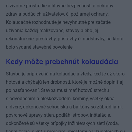
o životné prostredie a hlavne bezpečnosti a ochrany
zdravia budúcich užívateľov, či požiarnej ochrany.
Kolaudačné rozhodnutie je nevyhnutné pre začatie
užívania každej realizovanej stavby alebo jej
rekonštrukcie, prestavby, prístavby či nadstavby, na ktorú
bolo vydané stavebné povolenie.
Kedy môže prebehnúť kolaudácia
Stavba je pripravená na kolaudáciu vtedy, keď je už skoro
hotová a chýbajú len drobnosti, ktoré je možné doplniť aj
po nasťahovaní. Stavba musí mať hotovú strechu
s odvodnením a bleskozvodom, komíny, všetky okná
a dvere, dokončené schodiská a balkóny so zábradliami,
povrchové úpravy stien, podláh, stropov, inštalácie,
dokončené sú všetky prípojky inžinierskych sietí (voda,
kanalizácia, plyn) s meracími miestami a v kúpeľniach sú