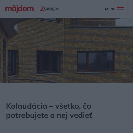
MENU
MÔJDOM
STAVBA A REKONŠTRUKCIA
LEGISLATÍVA A FINANCOVANIE
Kolaudácia – všetko, čo
potrebujete o nej vedieť