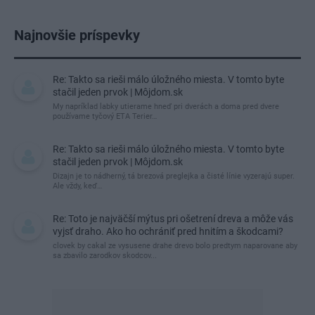
Najnovšie príspevky
Re: Takto sa rieši málo úložného miesta. V tomto byte
stačil jeden prvok | Môjdom.sk
My napríklad labky utierame hneď pri dverách a doma pred dvere
používame tyčový ETA Terier…
Re: Takto sa rieši málo úložného miesta. V tomto byte
stačil jeden prvok | Môjdom.sk
Dizajn je to nádherný, tá brezová preglejka a čisté línie vyzerajú super.
Ale vždy, keď…
Re: Toto je najväčší mýtus pri ošetrení dreva a môže vás
vyjsť draho. Ako ho ochrániť pred hnitím a škodcami?
clovek by cakal ze vysusene drahe drevo bolo predtym naparovane aby
sa zbavilo zarodkov skodcov...