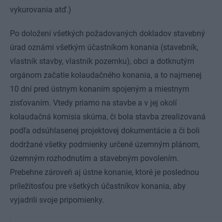
vykurovania atď.)
Po doložení všetkých požadovaných dokladov stavebný
úrad oznámi všetkým účastníkom konania (stavebník,
vlastník stavby, vlastník pozemku), obci a dotknutým
orgánom začatie kolaudačného konania, a to najmenej
10 dní pred ústnym konaním spojeným a miestnym
zisťovaním. Vtedy priamo na stavbe a v jej okolí
kolaudačná komisia skúma, či bola stavba zrealizovaná
podľa odsúhlasenej projektovej dokumentácie a či boli
dodržané všetky podmienky určené územným plánom,
územným rozhodnutím a stavebným povolením.
Prebehne zároveň aj ústne konanie, ktoré je poslednou
príležitosťou pre všetkých účastníkov konania, aby
vyjadrili svoje pripomienky.