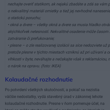
nechajte overiť statikom, ak nejakú zbadáte a zdá sa vám p
o nekvalitný materiál omietky a tiež jej nevhodné nanesenie
o statickú poruchu;
• okná a dvere – všetky okná a dvere sa musia hladko otvár
akýchkoľvek netesností. Nekvalitné osadenie môže časom 
zatváranie či prefukovanie;
• plesne – o zle realizovanej izolácii sa síce nedozviete už p
pretože plesne v týchto miestach vzniknú až pri užívaní a 
vlhkosti v byte, neváhajte a nečakajte však s reklamáciou, m
o nárok na opravu. (foto: IKEA)
Kolaudačné rozhodnutie
Po potvrdení všetkých skutočností, a pokiaľ sa nezistia
väčšie nedostatky, vydá stavebný úrad v zákonnej lehote
kolaudačné rozhodnutie. Presne v ňom pomenuje účel, na