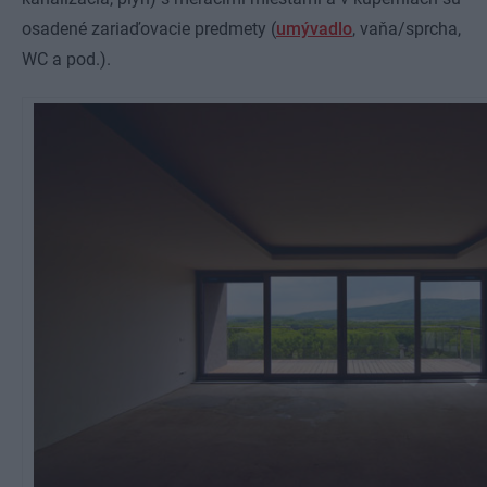
osadené zariaďovacie predmety (
umývadlo
, vaňa/sprcha,
WC a pod.).