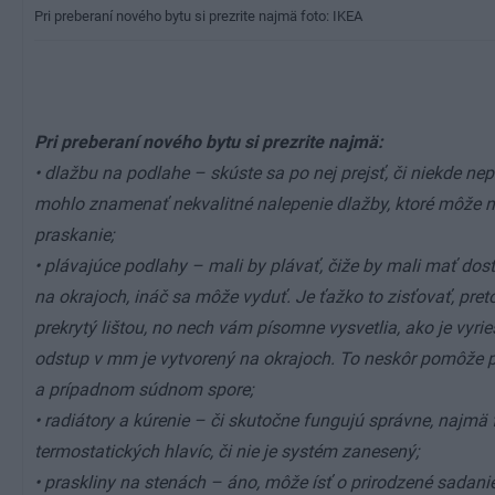
Pri preberaní nového bytu si prezrite najmä foto: IKEA
Pri preberaní nového bytu si prezrite najmä:
• dlažbu na podlahe – skúste sa po nej prejsť, či niekde ne
mohlo znamenať nekvalitné nalepenie dlažby, ktoré môže ne
praskanie;
•
plávajúce podlahy
– mali by plávať, čiže by mali mať dos
na okrajoch, ináč sa môže vyduť. Je ťažko to zisťovať, preto
prekrytý lištou, no nech vám písomne vysvetlia, ako je vyrie
odstup v mm je vytvorený na okrajoch. To neskôr pomôže pr
a prípadnom súdnom spore;
• radiátory a kúrenie – či skutočne fungujú správne, najmä
termostatických hlavíc, či nie je systém zanesený;
• praskliny na stenách – áno, môže ísť o prirodzené sadanie 