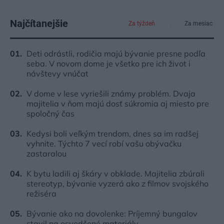
Najčítanejšie
Za týždeň
Za mesiac
Deti odrástli, rodičia majú bývanie presne podľa
seba. V novom dome je všetko pre ich život i
návštevy vnúčat
V dome v lese vyriešili známy problém. Dvaja
majitelia v ňom majú dosť súkromia aj miesto pre
spoločný čas
Kedysi boli veľkým trendom, dnes sa im radšej
vyhnite. Týchto 7 vecí robí vašu obývačku
zastaralou
K bytu ladili aj škáry v obklade. Majitelia zbúrali
stereotyp, bývanie vyzerá ako z filmov svojského
režiséra
Bývanie ako na dovolenke: Príjemný bungalov
stavil na osvedčené materiály