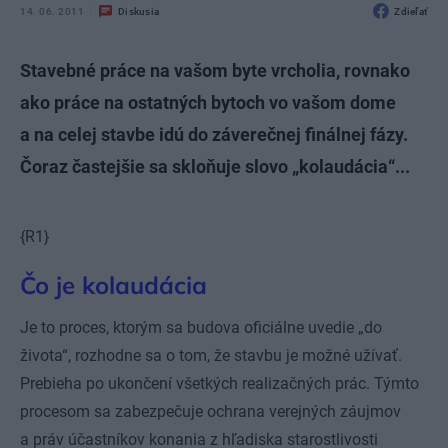
14. 06. 2011
Diskusia
Zdieľať
Stavebné práce na vašom byte vrcholia, rovnako
ako práce na ostatných bytoch vo vašom dome
a na celej stavbe idú do záverečnej finálnej fázy.
Čoraz častejšie sa skloňuje slovo „kolaudácia“...
{R1}
Čo je kolaudácia
Je to proces, ktorým sa budova oficiálne uvedie „do
života“, rozhodne sa o tom, že stavbu je možné užívať.
Prebieha po ukončení všetkých realizačných prác. Týmto
procesom sa zabezpečuje ochrana verejných záujmov
a práv účastníkov konania z hľadiska starostlivosti