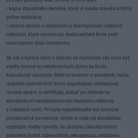
• kópia stavebného denníka, ktorý si viedla stavebná firma
počas realizácie,
• revízne správy o odskúšaní a bezchybnosti všetkých
inštalácií, ktoré vyhotovujú dodávateľské firmy pred
odovzdaním diela investorovi.
Ak ide o bytový dom, v ktorom sa nachádza váš nový byt,
všetky bytové aj nebytové časti domu sa budú
kolaudovať spoločne. Rieši to investor a stavebník, takže
majitelia jednotlivých bytov nepotrebujú dokladovať
revízne správy a certifikáty, pokiaľ po dohode so
stavebníkom nezabezpečovali realizáciu niektorej
z inštalácií sami. Pri byte nepotrebujete ani konečné
porealizačné zameranie. Určite si však od stavebníka
vypýtajte všetky návody na obsluhu zabudovaných
zariadení (kotol, videovrátnik, rekuperácia, ovládanie