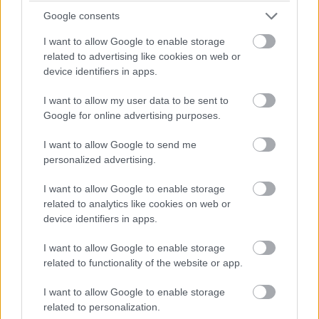
Google consents
Materiály rozhodujú viac, než si myslíte:
Takto dokážu ovplyvniť atmosféru aj dojem
I want to allow Google to enable storage
related to advertising like cookies on web or
z bývania
device identifiers in apps.
I want to allow my user data to be sent to
Google for online advertising purposes.
I want to allow Google to send me
personalized advertising.
I want to allow Google to enable storage
related to analytics like cookies on web or
device identifiers in apps.
I want to allow Google to enable storage
related to functionality of the website or app.
I want to allow Google to enable storage
related to personalization.
Deti už odrástli, tak si rodičia vytvorili dom