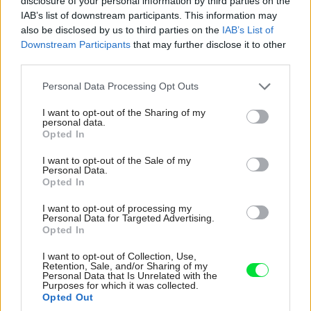
disclosure of your personal information by third parties on the
IAB’s list of downstream participants. This information may
also be disclosed by us to third parties on the
IAB’s List of
Downstream Participants
that may further disclose it to other
third parties.
Pridajte túto surovinu do prania, obliečky
budú hladšie a pevnejšie. Starý trik z
Please note that this website/app uses one or more Google
Personal Data Processing Opt Outs
services and may gather and store information including but
hotelov poznali už naše babičky
not limited to your visit or usage behaviour. You may click to
I want to opt-out of the Sharing of my
personal data.
grant or deny consent to Google and its third-party tags to
Opted In
use your data for below specified purposes in below Google
consent section.
I want to opt-out of the Sale of my
Personal Data.
Opted In
I want to opt-out of processing my
Personal Data for Targeted Advertising.
Opted In
I want to opt-out of Collection, Use,
Retention, Sale, and/or Sharing of my
Personal Data that Is Unrelated with the
Purposes for which it was collected.
Opted Out