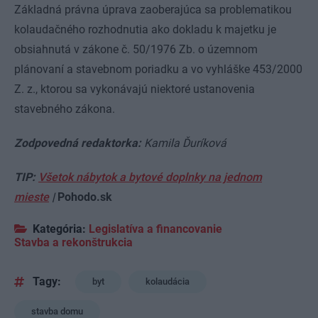
Základná právna úprava zaoberajúca sa problematikou
kolaudačného rozhodnutia ako dokladu k majetku je
obsiahnutá v zákone č. 50/1976 Zb. o územnom
plánovaní a stavebnom poriadku a vo vyhláške 453/2000
Z. z., ktorou sa vykonávajú niektoré ustanovenia
stavebného zákona.
Zodpovedná redaktorka:
Kamila Ďuríková
TIP:
Všetok nábytok a bytové doplnky na jednom
mieste
|
Pohodo.sk
Kategória:
Legislatíva a financovanie
Stavba a rekonštrukcia
Tagy:
byt
kolaudácia
stavba domu