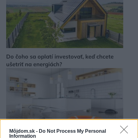
Do čoho sa oplatí investovať, keď chcete
ušetriť na energiách?
Môjdom.sk -
Do Not Process My Personal
Information