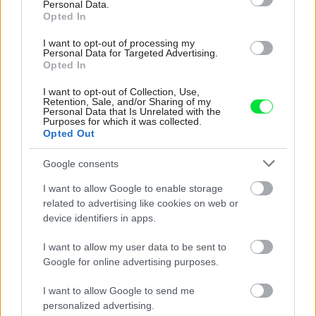
Kedysi boli veľkým trendom, dnes sa im radšej
Personal Data.
Opted In
vyhnite. Týchto 7 vecí robí vašu obývačku
zastaralou
I want to opt-out of processing my
Personal Data for Targeted Advertising.
K bytu ladili aj škáry v obklade. Majitelia zbúrali
Opted In
stereotyp, bývanie vyzerá ako z filmov svojského
režiséra
I want to opt-out of Collection, Use,
Retention, Sale, and/or Sharing of my
Personal Data that Is Unrelated with the
Bývanie ako na dovolenke: Príjemný bungalov
Purposes for which it was collected.
stavil na osvedčené materiály
Opted Out
Google consents
Inšpirácie
I want to allow Google to enable storage
related to advertising like cookies on web or
device identifiers in apps.
pracovňa
,
sklo
,
modrá
I want to allow my user data to be sent to
Google for online advertising purposes.
I want to allow Google to send me
personalized advertising.