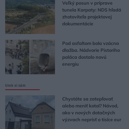
Veľký posun v príprave
tunela Karpaty: NDS hľadá
zhotoviteľa projektovej
dokumentácie
Pod asfaltom bola vzácna
dlažba. Nádvorie Pistoriho
paláca dostalo novú
energiu
Urob si sám
Chystáte sa zatepľovať
alebo meniť kotol? Návod,
ako v nových dotačných
výzvach neprísť o tisíce eur