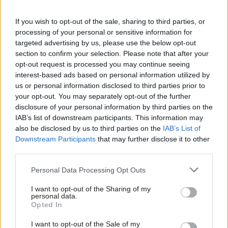
Prenajímate alebo ste nájomníkom
If you wish to opt-out of the sale, sharing to third parties, or
nehnuteľnosti? Pozor na poistenie
processing of your personal or sensitive information for
targeted advertising by us, please use the below opt-out
section to confirm your selection. Please note that after your
opt-out request is processed you may continue seeing
interest-based ads based on personal information utilized by
us or personal information disclosed to third parties prior to
your opt-out. You may separately opt-out of the further
disclosure of your personal information by third parties on the
Najčítanejšie
IAB’s list of downstream participants. This information may
Za týždeň
Za mesiac
also be disclosed by us to third parties on the
IAB’s List of
Downstream Participants
that may further disclose it to other
Deti odrástli, rodičia majú bývanie presne podľa
third parties.
seba. V novom dome je všetko pre ich život i
Please note that this website/app uses one or more Google
návštevy vnúčat
Personal Data Processing Opt Outs
services and may gather and store information including but
not limited to your visit or usage behaviour. You may click to
I want to opt-out of the Sharing of my
V dome v lese vyriešili známy problém. Dvaja
personal data.
grant or deny consent to Google and its third-party tags to
majitelia v ňom majú dosť súkromia aj miesto pre
Opted In
spoločný čas
use your data for below specified purposes in below Google
consent section.
I want to opt-out of the Sale of my