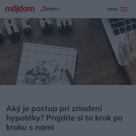
MENU
MÔJDOM
STAVBA A REKONŠTRUKCIA
LEGISLATÍVA A FINANCOVANIE
Aký je postup pri zriadení
hypotéky? Prejdite si to krok po
kroku s nami