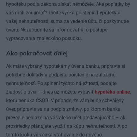
hypotéku podľa zákona získať nemôžete. Aké poplatky by
vás mali zaujímať? Určite výška poistenia hypotéky aj
vašej nehnuteľnosti, suma za vedenie účtu či poskytnutie
úveru. Nezabudnite sa informovať aj o postupe
vypracovania znaleckého posudku.
Ako pokračovať ďalej
Ak máte vybraný hypotekárny úver a banku, pripravte si
potrebné doklady a podpíšte poistenie na založenú
nehnuteľnosť. Po splnení týchto náležitostí, podajte
žiadosť o úver – dnes už môžete vybaviť
hypotéku online
,
ktorú ponúka ČSOB. V prípade, že vám bude schválený
úver, pripravte sa na podpis zmluvy, po ktorom banka
prevedie peniaze na váš alebo účet predávajúceho – ak
prostriedky plánujete využiť na kúpu nehnuteľnosti. A po
tomto kroku vás čaká sťahovanie do nového.