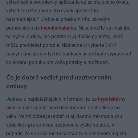
výhodnejšie podmienky splácania už existujúceho úveru,
vyberte si refinančnú. Ako však spoznať tú
najvhodnejšiu? Urobte si prieskum trhu, skvelým
pomocníkom je
hypokalkulačka
. Nesústreďte sa však iba
na výšku úrokov, ale pozrite si aj ďalšie poplatky, ktoré
môžu premiešať poradie. Následne si vyberte 3 či 4
najvýhodnejšie a v týchto bankách si nechajte vypracovať
konkrétnu ponuku pre vaše potreby a možnosti.
Čo je dobré vedieť pred uzatvorením
zmluvy
Jednou z najdôležitejších informácií je, že
hypotekárny
úver
musíte splatiť pred dosiahnutím dôchodkového
veku. Veľmi dobré je urobiť si aj vlastnú mikroanalýzu
výdavkov pre správne nastavenie výšky splátok. V
prípade, že sa vaše meno nachádza v úverovom registri,