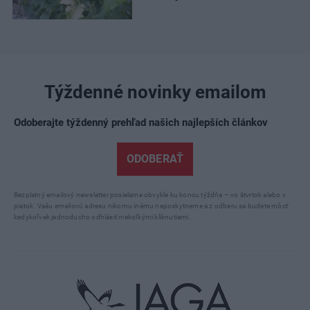
Týždenné novinky emailom
Odoberajte týždenný prehľad našich najlepších článkov
ODOBERAŤ
Bezplatný emailový newsletter posielame obvykle ku koncu týždňa – vo štvrtok alebo v
piatok. Vašu emailovú adresu nikomu inému neposkytneme a z odberu sa budete môcť
kedykoľvek jednoducho odhlásiť niekoľkými kliknutiami.