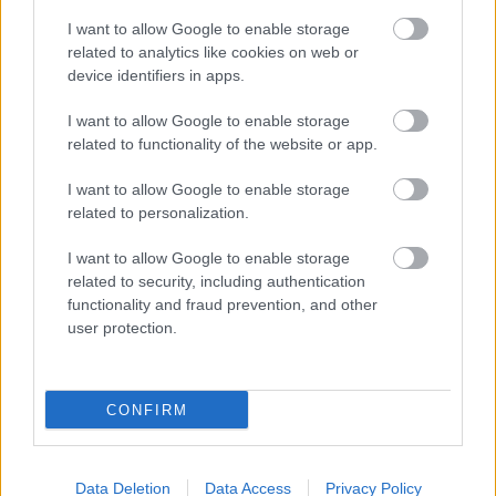
I want to allow Google to enable storage
related to analytics like cookies on web or
device identifiers in apps.
I want to allow Google to enable storage
related to functionality of the website or app.
I want to allow Google to enable storage
related to personalization.
I want to allow Google to enable storage
Najnovšie príspevky
related to security, including authentication
functionality and fraud prevention, and other
user protection.
Re: Takto sa rieši málo úložného miesta. V tomto byte
stačil jeden prvok | Môjdom.sk
My napríklad labky utierame hneď pri dverách a doma pred dvere
používame tyčový ETA Terier…
CONFIRM
Re: Takto sa rieši málo úložného miesta. V tomto byte
stačil jeden prvok | Môjdom.sk
Dizajn je to nádherný, tá brezová preglejka a čisté línie vyzerajú super.
Data Deletion
Data Access
Privacy Policy