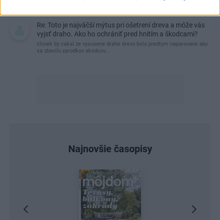
Ale vždy, keď…
Re: Toto je najväčší mýtus pri ošetrení dreva a môže vás
vyjsť draho. Ako ho ochrániť pred hnitím a škodcami?
clovek by cakal ze vysusene drahe drevo bolo predtym naparovane aby
sa zbavilo zarodkov skodcov...
Najnovšie časopisy