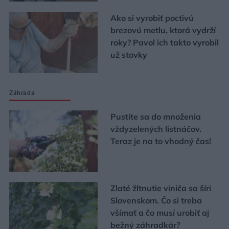
Ako si vyrobiť poctivú
brezovú metlu, ktorá vydrží
roky? Pavol ich takto vyrobil
už stovky
Záhrada
Pustite sa do množenia
vždyzelených listnáčov.
Teraz je na to vhodný čas!
Zlaté žltnutie viniča sa šíri
Slovenskom. Čo si treba
všímať a čo musí urobiť aj
bežný záhradkár?