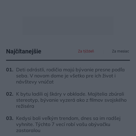
Najčítanejšie
Za týždeň
Za mesiac
Deti odrástli, rodičia majú bývanie presne podľa
seba. V novom dome je všetko pre ich život i
návštevy vnúčat
K bytu ladili aj škáry v obklade. Majitelia zbúrali
stereotyp, bývanie vyzerá ako z filmov svojského
režiséra
Kedysi boli veľkým trendom, dnes sa im radšej
vyhnite. Týchto 7 vecí robí vašu obývačku
zastaralou