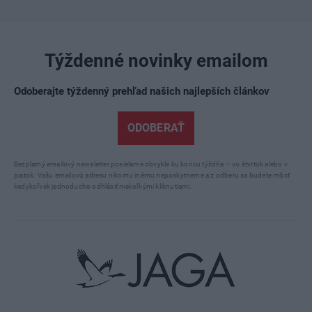
Týždenné novinky emailom
Odoberajte týždenný prehľad našich najlepších článkov
ODOBERAŤ
Bezplatný emailový newsletter posielame obvykle ku koncu týždňa – vo štvrtok alebo v
piatok. Vašu emailovú adresu nikomu inému neposkytneme a z odberu sa budete môcť
kedykoľvek jednoducho odhlásiť niekoľkými kliknutiami.