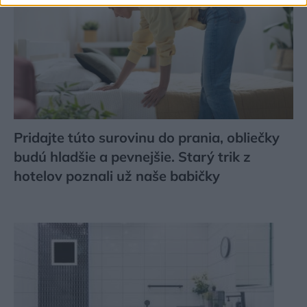
Pridajte túto surovinu do prania, obliečky
budú hladšie a pevnejšie. Starý trik z
hotelov poznali už naše babičky