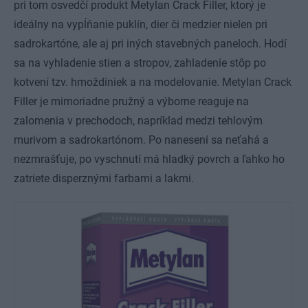
pri tom osvedčí produkt Metylan Crack Filler, ktorý je
ideálny na vypĺňanie puklín, dier či medzier nielen pri
sadrokartóne, ale aj pri iných stavebných paneloch. Hodí
sa na vyhladenie stien a stropov, zahladenie stôp po
kotvení tzv. hmoždiniek a na modelovanie. Metylan Crack
Filler je mimoriadne pružný a výborne reaguje na
zalomenia v prechodoch, napríklad medzi tehlovým
murivom a sadrokartónom. Po nanesení sa neťahá a
nezmrašťuje, po vyschnutí má hladký povrch a ľahko ho
zatriete disperznými farbami a lakmi.