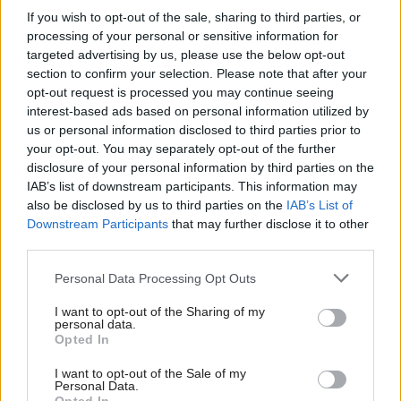
If you wish to opt-out of the sale, sharing to third parties, or
processing of your personal or sensitive information for
targeted advertising by us, please use the below opt-out
section to confirm your selection. Please note that after your
opt-out request is processed you may continue seeing
interest-based ads based on personal information utilized by
us or personal information disclosed to third parties prior to
your opt-out. You may separately opt-out of the further
disclosure of your personal information by third parties on the
IAB’s list of downstream participants. This information may
also be disclosed by us to third parties on the
IAB’s List of
Downstream Participants
that may further disclose it to other
third parties.
Please note that this website/app uses one or more Google
Personal Data Processing Opt Outs
services and may gather and store information including but
Materiály rozhodujú viac, než si myslíte:
not limited to your visit or usage behaviour. You may click to
I want to opt-out of the Sharing of my
personal data.
grant or deny consent to Google and its third-party tags to
Takto dokážu ovplyvniť atmosféru aj dojem
Opted In
use your data for below specified purposes in below Google
z bývania
consent section.
I want to opt-out of the Sale of my
Personal Data.