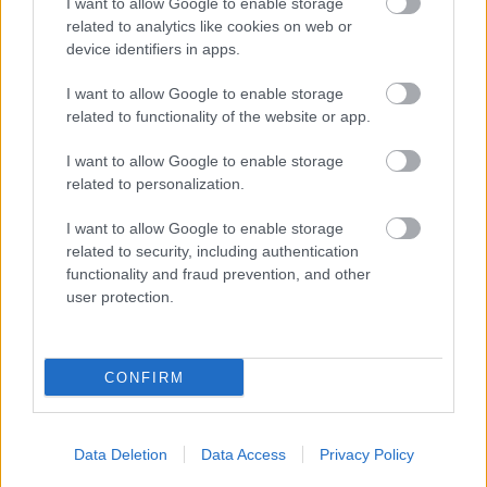
I want to allow Google to enable storage
related to analytics like cookies on web or
device identifiers in apps.
I want to allow Google to enable storage
related to functionality of the website or app.
I want to allow Google to enable storage
related to personalization.
I want to allow Google to enable storage
related to security, including authentication
functionality and fraud prevention, and other
K bytu ladili aj škáry v obklade. Majitelia
user protection.
zbúrali stereotyp, bývanie vyzerá ako z
filmu svojského režiséra
CONFIRM
Data Deletion
Data Access
Privacy Policy