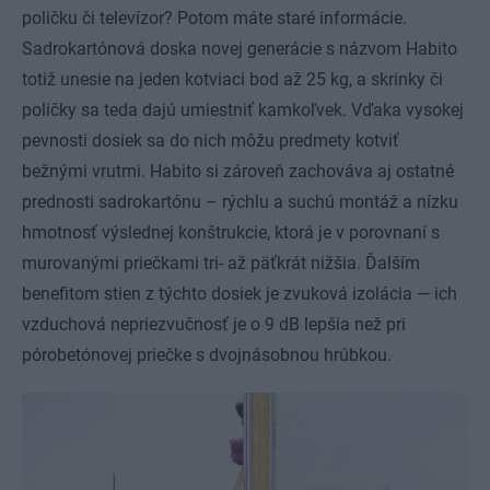
poličku či televízor? Potom máte staré informácie.
Sadrokartónová doska novej generácie s názvom Habito
totiž unesie na jeden kotviaci bod až 25 kg, a skrinky či
poličky sa teda dajú umiestniť kamkoľvek. Vďaka vysokej
pevnosti dosiek sa do nich môžu predmety kotviť
bežnými vrutmi. Habito si zároveň zachováva aj ostatné
prednosti sadrokartónu – rýchlu a suchú montáž a nízku
hmotnosť výslednej konštrukcie, ktorá je v porovnaní s
murovanými priečkami tri- až päťkrát nižšia. Ďalším
benefitom stien z týchto dosiek je zvuková izolácia — ich
vzduchová nepriezvučnosť je o 9 dB lepšia než pri
pórobetónovej priečke s dvojnásobnou hrúbkou.