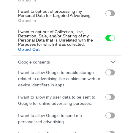
Opted In
I want to opt-out of processing my
Personal Data for Targeted Advertising.
Opted In
I want to opt-out of Collection, Use,
Retention, Sale, and/or Sharing of my
Personal Data that Is Unrelated with the
Purposes for which it was collected.
Opted Out
Google consents
I want to allow Google to enable storage
related to advertising like cookies on web or
device identifiers in apps.
Žije pri lese, chová sliepky a uspáva ju
rieka. Miestni remeselníci vytvorili bývanie,
I want to allow my user data to be sent to
ktoré vyzerá ako malý raj
Google for online advertising purposes.
I want to allow Google to send me
personalized advertising.