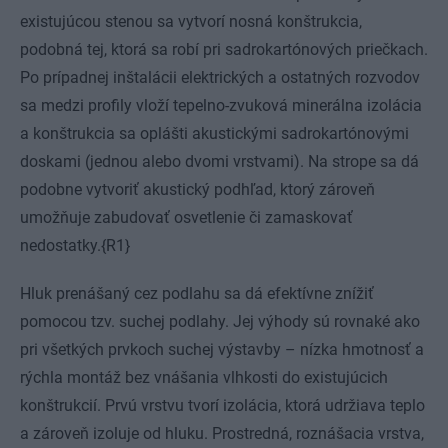
existujúcou stenou sa vytvorí nosná konštrukcia,
podobná tej, ktorá sa robí pri sadrokartónových priečkach.
Po prípadnej inštalácii elektrických a ostatných rozvodov
sa medzi profily vloží tepelno-zvuková minerálna izolácia
a konštrukcia sa oplášti akustickými sadrokartónovými
doskami (jednou alebo dvomi vrstvami). Na strope sa dá
podobne vytvoriť akustický podhľad, ktorý zároveň
umožňuje zabudovať osvetlenie či zamaskovať
nedostatky.{R1}
Hluk prenášaný cez podlahu sa dá efektívne znížiť
pomocou tzv. suchej podlahy. Jej výhody sú rovnaké ako
pri všetkých prvkoch suchej výstavby – nízka hmotnosť a
rýchla montáž bez vnášania vlhkosti do existujúcich
konštrukcií. Prvú vrstvu tvorí izolácia, ktorá udržiava teplo
a zároveň izoluje od hluku. Prostredná, roznášacia vrstva,