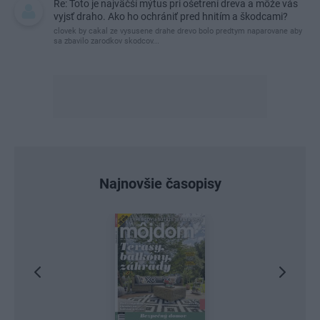
Re: Toto je najväčší mýtus pri ošetrení dreva a môže vás
vyjsť draho. Ako ho ochrániť pred hnitím a škodcami?
clovek by cakal ze vysusene drahe drevo bolo predtym naparovane aby
sa zbavilo zarodkov skodcov...
Najnovšie časopisy