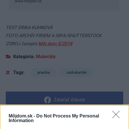
www.metylan.sk
TEXT ERIKA KUHNOVÁ
FOTO ARCHÍV FIRIEM A ISIFA/SHUTTERSTOCK
ZDROJ časopis
Môj dom 5/2018
Kategória:
Materiály
Tagy:
priečka
sadrokartón
Zdieľať článok
Môjdom.sk -
Do Not Process My Personal
Information
Pozrite si viac