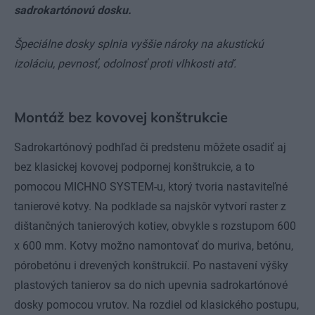
sadrokartónovú dosku.
Špeciálne dosky splnia vyššie nároky na akustickú
izoláciu, pevnosť, odolnosť proti vlhkosti atď.
Montáž bez kovovej konštrukcie
Sadrokartónový podhľad či predstenu môžete osadiť aj
bez klasickej kovovej podpornej konštrukcie, a to
pomocou MICHNO SYSTEM-u, ktorý tvoria nastaviteľné
tanierové kotvy. Na podklade sa najskôr vytvorí raster z
dištančných tanierových kotiev, obvykle s rozstupom 600
x 600 mm. Kotvy možno namontovať do muriva, betónu,
pórobetónu i drevených konštrukcií. Po nastavení výšky
plastových tanierov sa do nich upevnia sadrokartónové
dosky pomocou vrutov. Na rozdiel od klasického postupu,