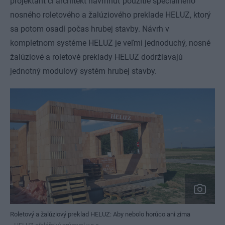
projektant či architekt navrhnúť použitie špeciálneho
nosného roletového a žalúziového preklade HELUZ, ktorý
sa potom osadí počas hrubej stavby. Návrh v
kompletnom systéme HELUZ je veľmi jednoduchý, nosné
žalúziové a roletové preklady HELUZ dodržiavajú
jednotný modulový systém hrubej stavby.
Roletový a žalúziový preklad HELUZ: Aby nebolo horúco ani zima