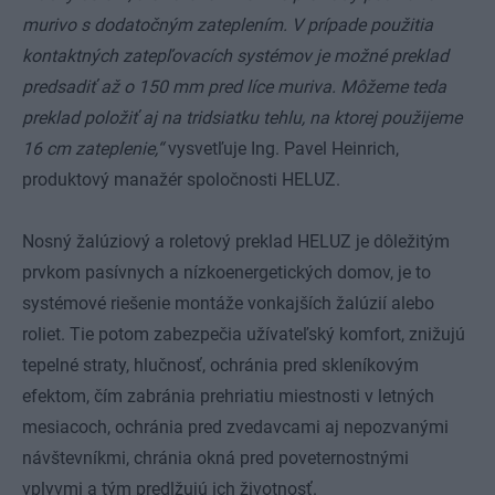
murivo s dodatočným zateplením. V prípade použitia
kontaktných zatepľovacích systémov je možné preklad
predsadiť až o 150 mm pred líce muriva. Môžeme teda
preklad položiť aj na tridsiatku tehlu, na ktorej použijeme
16 cm zateplenie,“
vysvetľuje Ing. Pavel Heinrich,
produktový manažér spoločnosti HELUZ.
Nosný žalúziový a roletový preklad HELUZ je dôležitým
prvkom pasívnych a nízkoenergetických domov, je to
systémové riešenie montáže vonkajších žalúzií alebo
roliet. Tie potom zabezpečia užívateľský komfort, znižujú
tepelné straty, hlučnosť, ochránia pred skleníkovým
efektom, čím zabránia prehriatiu miestnosti v letných
mesiacoch, ochránia pred zvedavcami aj nepozvanými
návštevníkmi, chránia okná pred poveternostnými
vplyvmi a tým predlžujú ich životnosť.