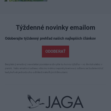
Týždenné novinky emailom
Odoberajte týždenný prehľad našich najlepších článkov
ODOBERAŤ
Bezplatný emailový newsletter posielame obvykle ku koncu týždňa – vo štvrtok alebo v
piatok. Vašu emailovú adresu nikomu inému neposkytneme a z odberu sa budete môcť
kedykoľvek jednoducho odhlásiť niekoľkými kliknutiami.