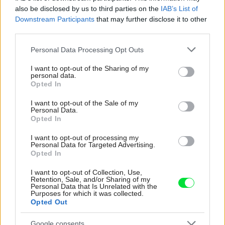
also be disclosed by us to third parties on the
IAB’s List of
Downstream Participants
that may further disclose it to other
third parties.
Please note that this website/app uses one or more Google
Personal Data Processing Opt Outs
services and may gather and store information including but
not limited to your visit or usage behaviour. You may click to
I want to opt-out of the Sharing of my
personal data.
grant or deny consent to Google and its third-party tags to
Opted In
use your data for below specified purposes in below Google
consent section.
I want to opt-out of the Sale of my
Personal Data.
Opted In
I want to opt-out of processing my
Personal Data for Targeted Advertising.
Opted In
I want to opt-out of Collection, Use,
Retention, Sale, and/or Sharing of my
Personal Data that Is Unrelated with the
Purposes for which it was collected.
Opted Out
9
Google consents