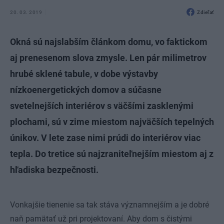
20. 03. 2019
Zdieľať
Okná sú najslabším článkom domu, vo faktickom
aj prenesenom slova zmysle. Len pár milimetrov
hrubé sklené tabule, v dobe výstavby
nízkoenergetických domov a súčasne
svetelnejších interiérov s väčšími zasklenými
plochami, sú v zime miestom najväčších tepelných
únikov. V lete zase nimi prúdi do interiérov viac
tepla. Do tretice sú najzraniteľnejším miestom aj z
hľadiska bezpečnosti.
Vonkajšie tienenie sa tak stáva významnejším a je dobré
naň pamätať už pri projektovaní. Aby dom s čistými