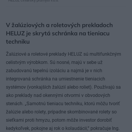
HELUZ cihlářský průmysl v.o.s.
V žalúziových a roletových prekladoch
HELUZ je skrytá schránka na tieniacu
techniku
Žalúziové a roletové preklady HELUZ sú multifunkčným
celistvým výrobkom. Sú nosné, majú v sebe už
zabudovanú tepelnú izoláciu a najmä je v nich
integrovaná schránka na umiestnenie tieniacich
systémov (vonkajších žalúzií alebo roliet). Používajú sa
ako preklady nad okennými otvormi v obvodových
stenách. „Samotnú tieniacu techniku, ktorú môžu tvoriť
žalúzie alebo rolety, prípadne skombinované rolety so
sieťkami proti hmyzu, potom môže investor dorobiť
kedykoľvek, pokojne aj rok o kolaudácii,“ pokračuje Ing.