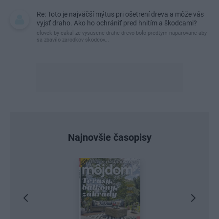
Re: Toto je najväčší mýtus pri ošetrení dreva a môže vás
vyjsť draho. Ako ho ochrániť pred hnitím a škodcami?
clovek by cakal ze vysusene drahe drevo bolo predtym naparovane aby
sa zbavilo zarodkov skodcov...
Najnovšie časopisy