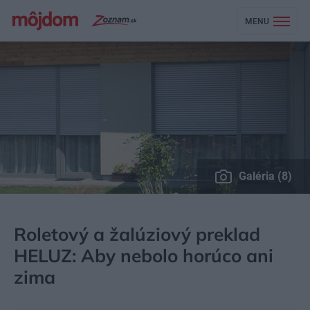
MENU
Galéria (8)
MÔJDOM
STAVBA A REKONŠTRUKCIA
MATERIÁLY
Roletový a žalúziový preklad
HELUZ: Aby nebolo horúco ani
zima