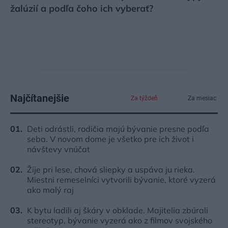
žalúzií a podľa čoho ich vyberať?
Najčítanejšie
Za týždeň
Za mesiac
Deti odrástli, rodičia majú bývanie presne podľa
seba. V novom dome je všetko pre ich život i
návštevy vnúčat
Žije pri lese, chová sliepky a uspáva ju rieka.
Miestni remeselníci vytvorili bývanie, ktoré vyzerá
ako malý raj
K bytu ladili aj škáry v obklade. Majitelia zbúrali
stereotyp, bývanie vyzerá ako z filmov svojského