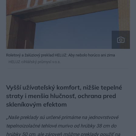
Roletový a žalúziový preklad HELUZ: Aby nebolo horúco ani zima
HELUZ cihlářský průmysl v.o.s.
Vyšší užívateľský komfort, nižšie tepelné
straty i menšia hlučnosť, ochrana pred
skleníkovým efektom
„Naše preklady sú určené primárne na jednovrstvové
tepelnoizolačné tehlové murivo od hrúbky 38 cm do
hrúbky 50 cm, ale zároveň môžme preklady použiť na