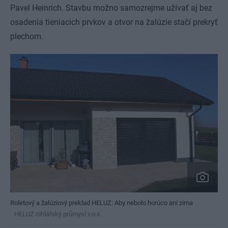
Pavel Heinrich. Stavbu možno samozrejme užívať aj bez
osadenia tieniacich prvkov a otvor na žalúzie stačí prekryť
plechom.
Roletový a žalúziový preklad HELUZ: Aby nebolo horúco ani zima
HELUZ cihlářský průmysl v.o.s.