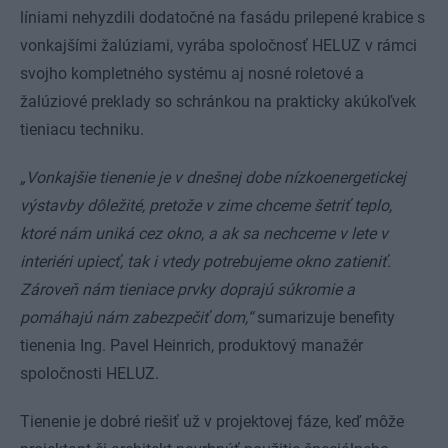
líniami nehyzdili dodatočné na fasádu prilepené krabice s
vonkajšími žalúziami, vyrába spoločnosť HELUZ v rámci
svojho kompletného systému aj nosné roletové a
žalúziové preklady so schránkou na prakticky akúkoľvek
tieniacu techniku.
„Vonkajšie tienenie je v dnešnej dobe nízkoenergetickej
výstavby dôležité, pretože v zime chceme šetriť teplo,
ktoré nám uniká cez okno, a ak sa nechceme v lete v
interiéri upiecť, tak i vtedy potrebujeme okno zatieniť.
Zároveň nám tieniace prvky doprajú súkromie a
pomáhajú nám zabezpečiť dom,“
sumarizuje benefity
tienenia Ing. Pavel Heinrich, produktový manažér
spoločnosti HELUZ.
Tienenie je dobré riešiť už v projektovej fáze, keď môže