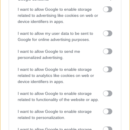
I want to allow Google to enable storage
ZDROJ PR článok spoločnosti HELUZ cihlářský průmysl,
related to advertising like cookies on web or
v.o.s.
device identifiers in apps.
Kategória:
Materiály
I want to allow my user data to be sent to
Google for online advertising purposes.
Tagy:
roletové preklady
žalúziové preklady
I want to allow Google to send me
personalized advertising.
I want to allow Google to enable storage
Zdieľať článok
related to analytics like cookies on web or
device identifiers in apps.
I want to allow Google to enable storage
Pozrite si viac
related to functionality of the website or app.
I want to allow Google to enable storage
related to personalization.
I want to allow Google to enable storage