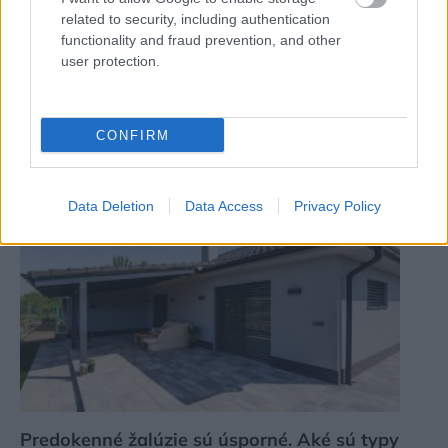
related to security, including authentication
functionality and fraud prevention, and other
user protection.
CONFIRM
HELUZ bude vystavovať na veľtrhu Coneco
Data Deletion
Data Access
Privacy Policy
Predokenné žalúzie sú úsporné. Aké sú typy