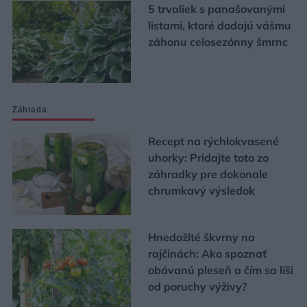
5 trvaliek s panašovanými
listami, ktoré dodajú vášmu
záhonu celosezónny šmrnc
Záhrada
Recept na rýchlokvasené
uhorky: Pridajte toto zo
záhradky pre dokonale
chrumkavý výsledok
Hnedožlté škvrny na
rajčinách: Ako spoznať
obávanú pleseň a čím sa líši
od poruchy výživy?