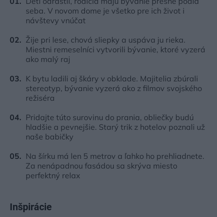
Deti odrástli, rodičia majú bývanie presne podľa
seba. V novom dome je všetko pre ich život i
návštevy vnúčat
Žije pri lese, chová sliepky a uspáva ju rieka.
Miestni remeselníci vytvorili bývanie, ktoré vyzerá
ako malý raj
K bytu ladili aj škáry v obklade. Majitelia zbúrali
stereotyp, bývanie vyzerá ako z filmov svojského
režiséra
Pridajte túto surovinu do prania, obliečky budú
hladšie a pevnejšie. Starý trik z hotelov poznali už
naše babičky
Na šírku má len 5 metrov a ľahko ho prehliadnete.
Za nenápadnou fasádou sa skrýva miesto
perfektný relax
Inšpirácie