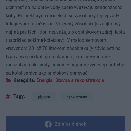
účinnosť sa na ohrev vody často využívajú kondenzačné
kotly. Pri niektorých modeloch sú zásobníky teplej vody
integrovanou súčasťou. Vrstvený zásobník je zaujímavý
najmä pre tých, ktorí neuvažujú o doplnkovom zdroji tepla
(napríklad solárne kolektory). V maloobjemovom
vrstvenom 20- až 70-litrovom zásobníku (v závislosti od
typu a výkonu kotla) sa akumuluje iba nevyhnutné
množstvo teplej vody, pričom v prípade zvýšenej spotreby
sa kotol správa ako prietokový ohrievač.
Kategória:
Energia
Stavba a rekonštrukcia
Tagy:
plynom
vykurovanie
Zdieľať článok