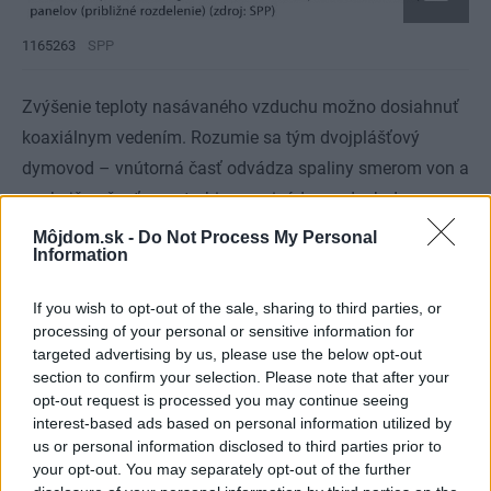
1165263
SPP
Zvýšenie teploty nasávaného vzduchu možno dosiahnuť
koaxiálnym vedením. Rozumie sa tým dvojplášťový
dymovod – vnútorná časť odvádza spaliny smerom von a
vonkajšou časťou potrubia sa privádza vzduch do
spaľovacej komory. Pozitívom je zvýšenie bezpečnosti –
Môjdom.sk -
Do Not Process My Personal
Information
spaľovací priestor je oddelený od miestnosti, v ktorej sa
kotol nachádza. Ak nie je možné inštalovať koaxiálne
If you wish to opt-out of the sale, sharing to third parties, or
vedenie, nasávací vzduch sa do kotla privádza
processing of your personal or sensitive information for
samostatným potrubím. Nasávanie z miestnosti je
targeted advertising by us, please use the below opt-out
section to confirm your selection. Please note that after your
ojedinele využívaná alternatíva. Požiadavky na odvod
opt-out request is processed you may continue seeing
spalín definujú príslušné normy a treba sa s nimi
interest-based ads based on personal information utilized by
oboznámiť už pri návrhu inštalácie.
us or personal information disclosed to third parties prior to
your opt-out. You may separately opt-out of the further