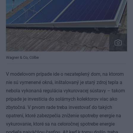
Wagner & Co, Cölbe
V modelovom prípade ide o nezateplený dom, na ktorom
nie sú vymenené okná, inštalovaný je starý zdroj tepla a
nebola vykonaná regulácia vykurovacej sústavy – takom
prípade je investícia do solárnych kolektorov viac ako
zbytočná. V prvom rade treba investovať do takých
opatrení, ktoré zabezpečia zníženie spotreby energie na
vykurovanie, ktoré sa na celoročnej spotrebe energie
podieľa najväčšou časťou. Až keď k tomu došlo, treba