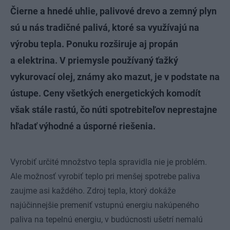
Čierne a hnedé uhlie, palivové drevo a zemný plyn
sú u nás tradičné palivá, ktoré sa využívajú na
výrobu tepla. Ponuku rozširuje aj propán
a elektrina. V priemysle používaný ťažký
vykurovací olej, známy ako mazut, je v podstate na
ústupe. Ceny všetkých energetických komodít
však stále rastú, čo núti spotrebiteľov neprestajne
hľadať výhodné a úsporné riešenia.
Vyrobiť určité množstvo tepla spravidla nie je problém.
Ale možnosť vyrobiť teplo pri menšej spotrebe paliva
zaujme asi každého. Zdroj tepla, ktorý dokáže
najúčinnejšie premeniť vstupnú energiu nakúpeného
paliva na tepelnú energiu, v budúcnosti ušetrí nemalú