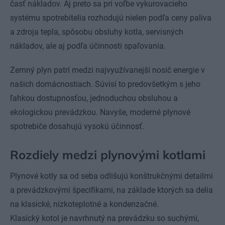
časť nákladov. Aj preto sa pri voľbe vykurovacieho
systému spotrebitelia rozhodujú nielen podľa ceny paliva
a zdroja tepla, spôsobu obsluhy kotla, servisných
nákladov, ale aj podľa účinnosti spaľovania.
Zemný plyn patrí medzi najvyužívanejší nosič energie v
našich domácnostiach. Súvisí to predovšetkým s jeho
ľahkou dostupnosťou, jednoduchou obsluhou a
ekologickou prevádzkou. Navyše, moderné plynové
spotrebiče dosahujú vysokú účinnosť.
Rozdiely medzi plynovými kotlami
Plynové kotly sa od seba odlišujú konštrukčnými detailmi
a prevádzkovými špecifikami, na základe ktorých sa delia
na klasické, nízkoteplotné a kondenzačné.
Klasický kotol je navrhnutý na prevádzku so suchými,