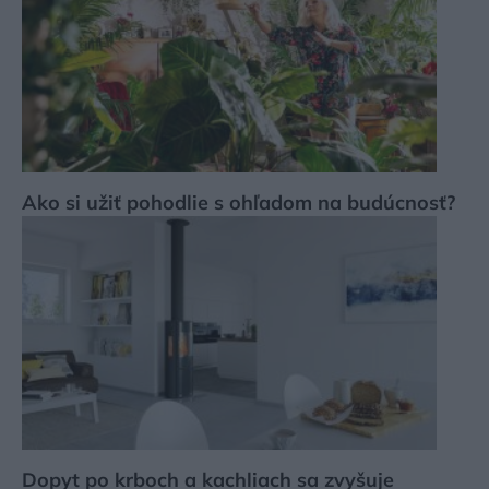
Ako si užiť pohodlie s ohľadom na budúcnosť?
Dopyt po krboch a kachliach sa zvyšuje