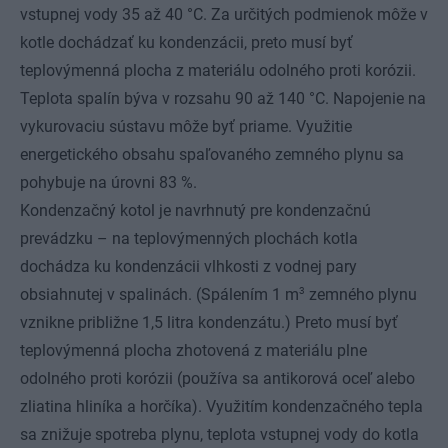
vstupnej vody 35 až 40 °C. Za určitých podmienok môže v
kotle dochádzať ku kondenzácii, preto musí byť
teplovýmenná plocha z materiálu odolného proti korózii.
Teplota spalín býva v rozsahu 90 až 140 °C. Napojenie na
vykurovaciu sústavu môže byť priame. Využitie
energetického obsahu spaľovaného zemného plynu sa
pohybuje na úrovni 83 %.
Kondenzačný kotol je navrhnutý pre kondenzačnú
prevádzku – na teplovýmenných plochách kotla
dochádza ku kondenzácii vlhkosti z vodnej pary
3
obsiahnutej v spalinách. (Spálením 1 m
zemného plynu
vznikne približne 1,5 litra kondenzátu.) Preto musí byť
teplovýmenná plocha zhotovená z materiálu plne
odolného proti korózii (používa sa antikorová oceľ alebo
zliatina hliníka a horčíka). Využitím kondenzačného tepla
sa znižuje spotreba plynu, teplota vstupnej vody do kotla