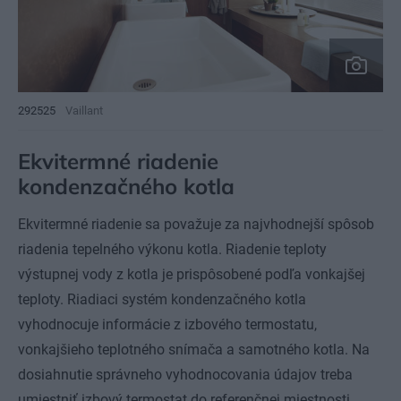
292525
Vaillant
Ekvitermné riadenie
kondenzačného kotla
Ekvitermné riadenie sa považuje za najvhodnejší spôsob
riadenia tepelného výkonu kotla. Riadenie teploty
výstupnej vody z kotla je prispôsobené podľa vonkajšej
teploty. Riadiaci systém kondenzačného kotla
vyhodnocuje informácie z izbového termostatu,
vonkajšieho teplotného snímača a samotného kotla. Na
dosiahnutie správneho vyhodnocovania údajov treba
umiestniť izbový termostat do referenčnej miestnosti