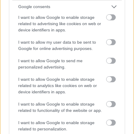
zvážiť súčasné a budúce zámery využitia ohriatej vody.
Google consents
Ak vodu možno využiť napríklad v bazéne, potom sa
I want to allow Google to enable storage
solárne panely vyplatia. Ak majú slúžiť iba na ohrev vody
related to advertising like cookies on web or
device identifiers in apps.
na umývanie pre 2- až 3-člennú domácnosť, je takáto
investícia pri zohľadnení celkových investičných nákladov
I want to allow my user data to be sent to
vysoká. Okrem kolektorov treba totiž počítať s kúpou
Google for online advertising purposes.
akumulačných, takzvaných bivalentných zásobníkov, s
I want to allow Google to send me
objemom 200 až 500 litrov
personalized advertising.
(podľa počtu slnečných kolektorov a ich výkonu),
I want to allow Google to enable storage
obehového čerpadla, riadenia, regulačných a
related to analytics like cookies on web or
bezpečnostných armatúr. V letnom období dodajú solárne
device identifiers in apps.
kolektory dostatok tepla na pokrytie celkovej spotreby.
I want to allow Google to enable storage
Otázka nastáva v zimnom období, keď musí aj počas
related to functionality of the website or app.
slnečných dní teplo dopĺňať samotný kotol.
I want to allow Google to enable storage
Marketingové lákadlá sú síce zaujímavé, ale koľko
related to personalization.
percent nákladov ušetrí solárny ohrev vody? Vhodne