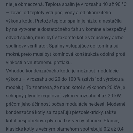
nie je obmedzená. Teplota spalín je v rozsahu 40 až 90 °C
– závisí od teploty vstupnej vody a od okamžitého
výkonu kotla. Pretože teplota spalín je nízka a nestačila
by na vytvorenie dostatočného ťahu v komíne a bezpečný
odvod spalín, musí byť v takomto kotle vzduchový alebo
spalinový ventilátor. Spaliny vstupujúce do komína sú
mokré, preto musí byť komínová konštrukcia odolná proti
vlhkosti a vnútornému pretlaku.
Výhodou kondenzačného kotla je možnosť modulácie
výkonu – v rozsahu od 20 do 100 % (závisí od výrobcu a
modelu). To znamená, že napr. kotol s výkonom 20 kW je
schopný plynule regulovať výkon v rozsahu 4 až 20 kW,
pričom jeho účinnosť počas modulácie neklesá. Moderné
kondenzačné kotly sa zapaľujú piezoelektricky, takže
kotol nespotrebúva plyn na tzv. večný plameň. Staršie,
klasické kotly s večným plameňom spotrebujú 0,2 až 0,4