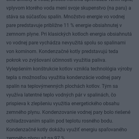
vplyvom ktorého voda mení svoje skupenstvo (na paru) a
stáva sa súčasťou spalín. Množstvo energie vo vodnej
pare predstavuje približne 11 % energie obsiahnutej v
zemnom plyne. Pri klasických kotloch energia obsiahnutá
vo vodnej pare vychádza nevyužitá spolu so spalinami
von komínom. Kondenzačné kotly predstavujú teda
pokrok vo zvýšovaní účinnosti využitia paliva.
Vylepšením konštrukcie kotlov vznikla technológia výroby
tepla s možnosťou využitia kondenzácie vodnej pary
spalín na teplovýmenných plochách kotlov. Tým sa
využíva latentné teplo vodných pár v spalinách, čo
prispieva k zlepšeniu využitia energetického obsahu
zemného plynu. Kondenzovanie vodnej pary bolo riešené
ochladzovaním spalín pod teplotu rosného bodu.
Kondenzačné kotly dokážu využiť energiu spaľovaného
zemného plynu až na 97 %.