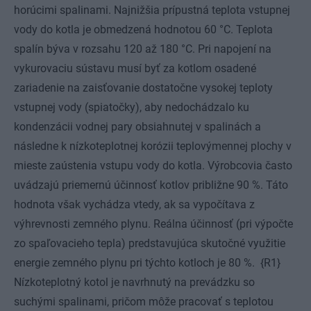
horúcimi spalinami. Najnižšia prípustná teplota vstupnej
vody do kotla je obmedzená hodnotou 60 °C. Teplota
spalín býva v rozsahu 120 až 180 °C. Pri napojení na
vykurovaciu sústavu musí byť za kotlom osadené
zariadenie na zaisťovanie dostatočne vysokej teploty
vstupnej vody (spiatočky), aby nedochádzalo ku
kondenzácii vodnej pary obsiahnutej v spalinách a
následne k nízkoteplotnej korózii teplovýmennej plochy v
mieste zaústenia vstupu vody do kotla. Výrobcovia často
uvádzajú priemernú účinnosť kotlov približne 90 %. Táto
hodnota však vychádza vtedy, ak sa vypočítava z
výhrevnosti zemného plynu. Reálna účinnosť (pri výpočte
zo spaľovacieho tepla) predstavujúca skutočné využitie
energie zemného plynu pri týchto kotloch je 80 %. {R1}
Nízkoteplotný kotol je navrhnutý na prevádzku so
suchými spalinami, pričom môže pracovať s teplotou