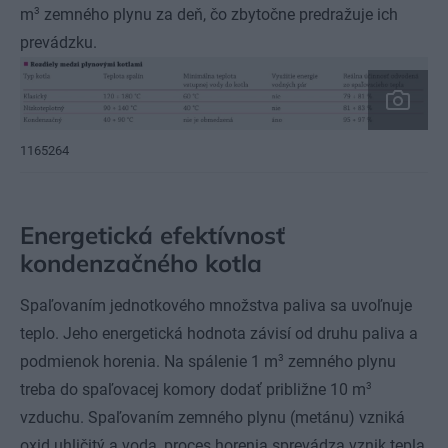
3
m
zemného plynu za deň, čo zbytočne predražuje ich
prevádzku.
1165264
Energetická efektívnosť
kondenzačného kotla
Spaľovaním jednotkového množstva paliva sa uvoľnuje
teplo. Jeho energetická hodnota závisí od druhu paliva a
3
podmienok horenia. Na spálenie 1 m
zemného plynu
3
treba do spaľovacej komory dodať približne 10 m
vzduchu. Spaľovaním zemného plynu (metánu) vzniká
oxid uhličitý a voda, proces horenia sprevádza vznik tepla,