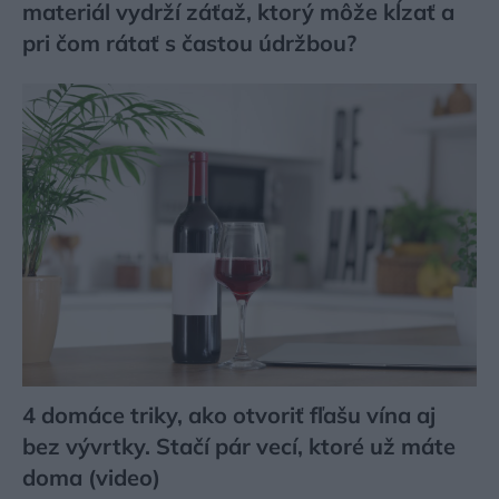
materiál vydrží záťaž, ktorý môže kĺzať a
pri čom rátať s častou údržbou?
4 domáce triky, ako otvoriť fľašu vína aj
bez vývrtky. Stačí pár vecí, ktoré už máte
doma (video)