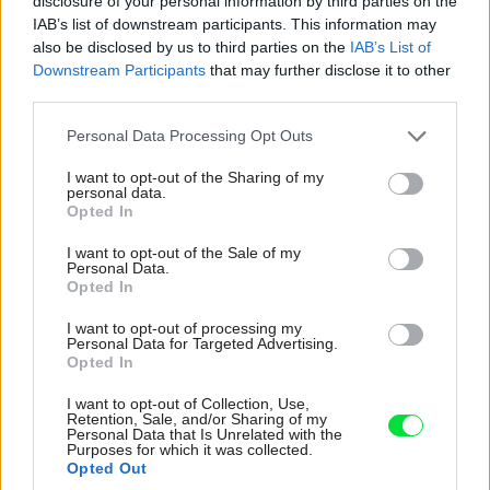
disclosure of your personal information by third parties on the
Špecifikom kondenzačných kotlov je i odvod kondenzátu,
IAB’s list of downstream participants. This information may
ktorý je kyslý (hodnotu pH ovplyvňuje rozpustený oxid
also be disclosed by us to third parties on the
IAB’s List of
uhličitý). Kondenzát z menších domových a bytových
Downstream Participants
that may further disclose it to other
third parties.
kotlov sa môže odvádzať priamo do kanalizácie.
Please note that this website/app uses one or more Google
Personal Data Processing Opt Outs
services and may gather and store information including but
www.sppporadimevam.sk
not limited to your visit or usage behaviour. You may click to
I want to opt-out of the Sharing of my
Na tejto stránke nájdete praktické rady, kalkulačné
personal data.
grant or deny consent to Google and its third-party tags to
Opted In
nástroje a všeobecné informácie o možnostiach úspor v
use your data for below specified purposes in below Google
consent section.
domácnostiach. Stránka obsahuje aj webovú Poradňu, na
I want to opt-out of the Sale of my
Personal Data.
ktorej špecialisti poskytujú odpovede v oblasti šetrenia
Opted In
energie, vykurovania, finančnej podpory EkoFondu alebo
I want to opt-out of processing my
využitia zemného plynu v doprave.
Personal Data for Targeted Advertising.
Opted In
Solárna energia a ohrev vody
I want to opt-out of Collection, Use,
Retention, Sale, and/or Sharing of my
Personal Data that Is Unrelated with the
Purposes for which it was collected.
Pri rozhodovaní o vhodnom spôsobe prípravy teplej vody
Opted Out
sa nevypláca konať unáhlene. V prvom rade si treba