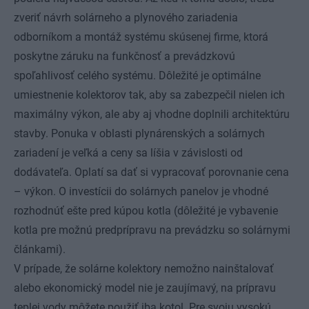
zveriť návrh solárneho a plynového zariadenia
odborníkom a montáž systému skúsenej firme, ktorá
poskytne záruku na funkčnosť a prevádzkovú
spoľahlivosť celého systému. Dôležité je optimálne
umiestnenie kolektorov tak, aby sa zabezpečil nielen ich
maximálny výkon, ale aby aj vhodne doplnili architektúru
stavby. Ponuka v oblasti plynárenských a solárnych
zariadení je veľká a ceny sa líšia v závislosti od
dodávateľa. Oplatí sa dať si vypracovať porovnanie cena
– výkon. O investícii do solárnych panelov je vhodné
rozhodnúť ešte pred kúpou kotla (dôležité je vybavenie
kotla pre možnú predprípravu na prevádzku so solárnymi
článkami).
V prípade, že solárne kolektory nemožno nainštalovať
alebo ekonomický model nie je zaujímavý, na prípravu
teplej vody môžete použiť iba kotol. Pre svoju vysokú