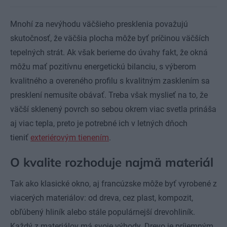
Mnohí za nevýhodu väčšieho presklenia považujú
skutočnosť, že väčšia plocha môže byť príčinou väčších
tepelných strát. Ak však berieme do úvahy fakt, že okná
môžu mať pozitívnu energetickú bilanciu, s výberom
kvalitného a overeného profilu s kvalitným zasklením sa
presklení nemusíte obávať. Treba však myslieť na to, že
väčší sklenený povrch so sebou okrem viac svetla prináša
aj viac tepla, preto je potrebné ich v letných dňoch
tieniť
exteriérovým tienením
.
O kvalite rozhoduje najmä materiál
Tak ako klasické okno, aj francúzske môže byť vyrobené z
viacerých materiálov: od dreva, cez plast, kompozit,
obľúbený hliník alebo stále populárnejší drevohliník.
Každý z materiálov má svoje výhody. Drevo je príjemným