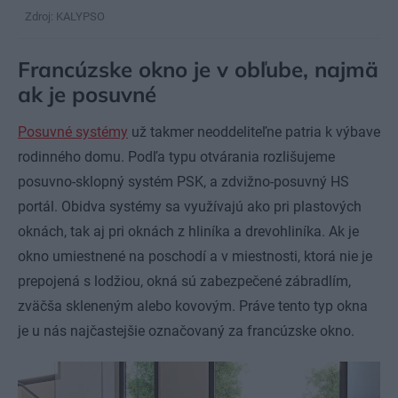
Zdroj: KALYPSO
Francúzske okno je v obľube, najmä
ak je posuvné
Posuvné systémy
už takmer neoddeliteľne patria k výbave
rodinného domu. Podľa typu otvárania rozlišujeme
posuvno-sklopný systém PSK, a zdvižno-posuvný HS
portál. Obidva systémy sa využívajú ako pri plastových
oknách, tak aj pri oknách z hliníka a drevohliníka.
Ak je
okno umiestnené na poschodí a v miestnosti, ktorá nie je
prepojená s lodžiou, okná sú zabezpečené zábradlím,
zväčša skleneným alebo kovovým. Práve tento typ okna
je u nás najčastejšie označovaný za francúzske okno.