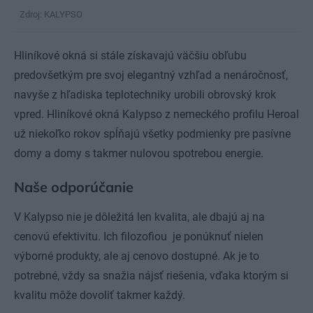
Zdroj: KALYPSO
Hliníkové okná si stále získavajú väčšiu obľubu
predovšetkým pre svoj elegantný vzhľad a nenáročnosť,
navyše z hľadiska teplotechniky urobili obrovský krok
vpred. Hliníkové okná Kalypso z nemeckého profilu Heroal
už niekoľko rokov spĺňajú všetky podmienky pre pasívne
domy a domy s takmer nulovou spotrebou energie.
Naše odporúčanie
V Kalypso nie je dôležitá len kvalita, ale dbajú aj na
cenovú efektivitu. Ich filozofiou je ponúknuť nielen
výborné produkty, ale aj cenovo dostupné. Ak je to
potrebné, vždy sa snažia nájsť riešenia, vďaka ktorým si
kvalitu môže dovoliť takmer každý.