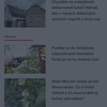
Chystáte sa zatepľovať
alebo meniť kotol? Návod,
ako v nových dotačných
výzvach neprísť o tisíce eur
Záhrada
Pustite sa do množenia
vždyzelených listnáčov.
Teraz je na to vhodný čas!
Zlaté žltnutie viniča sa šíri
Slovenskom. Čo si treba
všímať a čo musí urobiť aj
bežný záhradkár?