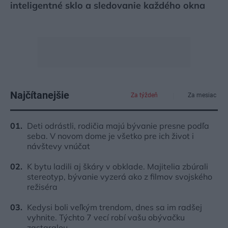
inteligentné sklo a sledovanie každého okna
Najčítanejšie
Za týždeň
Za mesiac
Deti odrástli, rodičia majú bývanie presne podľa
seba. V novom dome je všetko pre ich život i
návštevy vnúčat
K bytu ladili aj škáry v obklade. Majitelia zbúrali
stereotyp, bývanie vyzerá ako z filmov svojského
režiséra
Kedysi boli veľkým trendom, dnes sa im radšej
vyhnite. Týchto 7 vecí robí vašu obývačku
zastaralou