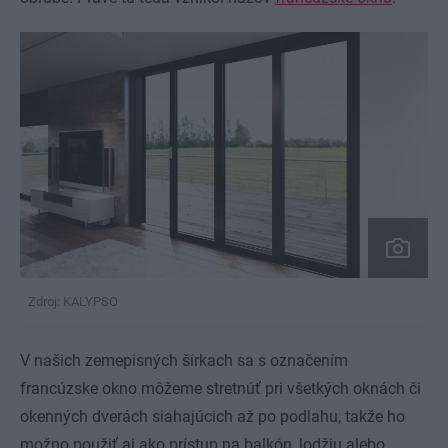
Zdroj: KALYPSO
V našich zemepisných šírkach sa s označením
francúzske okno môžeme stretnúť pri všetkých oknách či
okenných dverách siahajúcich až po podlahu, takže ho
možno použiť aj ako prístup na balkón, lodžiu alebo