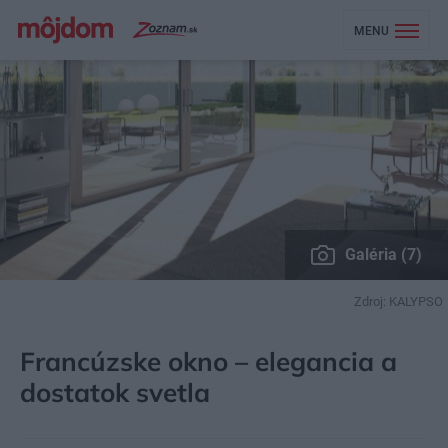
MENU
Galéria (7)
Zdroj: KALYPSO
MÔJDOM
STAVBA A REKONŠTRUKCIA
OKNÁ
Francúzske okno – elegancia a
dostatok svetla