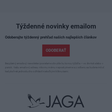
Týždenné novinky emailom
Odoberajte týždenný prehľad našich najlepších článkov
ODOBERAŤ
Bezplatný emailový newsletter posielame obvykle ku koncu týždňa – vo štvrtok alebo v
piatok. Vašu emailovú adresu nikomu inému neposkytneme a z odberu sa budete môcť
kedykoľvek jednoducho odhlásiť niekoľkými kliknutiami.