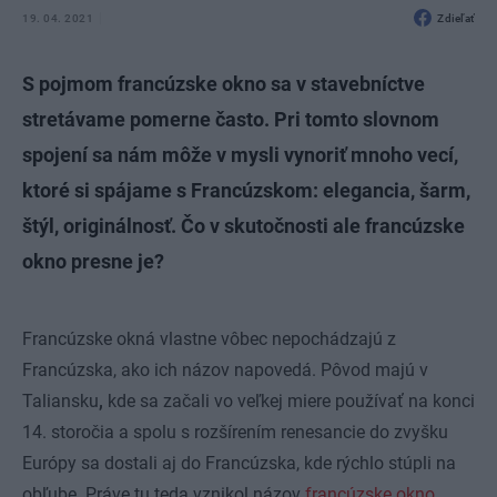
19. 04. 2021
Zdieľať
S pojmom francúzske okno sa v stavebníctve
stretávame pomerne často. Pri tomto slovnom
spojení sa nám môže v mysli vynoriť mnoho vecí,
ktoré si spájame s Francúzskom: elegancia, šarm,
štýl, originálnosť. Čo v skutočnosti ale francúzske
okno presne je?
Francúzske okná vlastne vôbec nepochádzajú z
Francúzska, ako ich názov napovedá. Pôvod majú v
Taliansku
,
kde sa začali vo veľkej miere používať na konci
14. storočia a spolu s rozšírením renesancie do zvyšku
Európy sa dostali aj do Francúzska, kde rýchlo stúpli na
obľube. Práve tu teda vznikol názov
francúzske okno
.