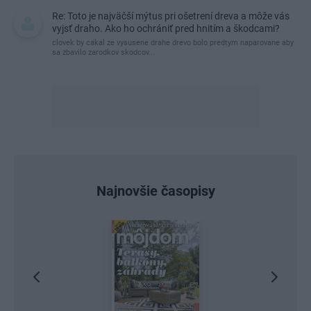
Re: Toto je najväčší mýtus pri ošetrení dreva a môže vás
vyjsť draho. Ako ho ochrániť pred hnitím a škodcami?
clovek by cakal ze vysusene drahe drevo bolo predtym naparovane aby
sa zbavilo zarodkov skodcov...
Najnovšie časopisy