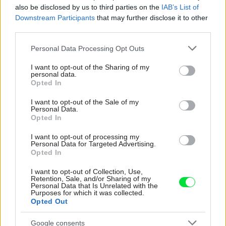
also be disclosed by us to third parties on the
IAB’s List of
Downstream Participants
that may further disclose it to other
third parties.
Please note that this website/app uses one or more Google
Personal Data Processing Opt Outs
services and may gather and store information including but
not limited to your visit or usage behaviour. You may click to
I want to opt-out of the Sharing of my
personal data.
grant or deny consent to Google and its third-party tags to
Opted In
use your data for below specified purposes in below Google
consent section.
I want to opt-out of the Sale of my
Personal Data.
Opted In
I want to opt-out of processing my
Personal Data for Targeted Advertising.
Opted In
I want to opt-out of Collection, Use,
Retention, Sale, and/or Sharing of my
Personal Data that Is Unrelated with the
Purposes for which it was collected.
Opted Out
8
Google consents