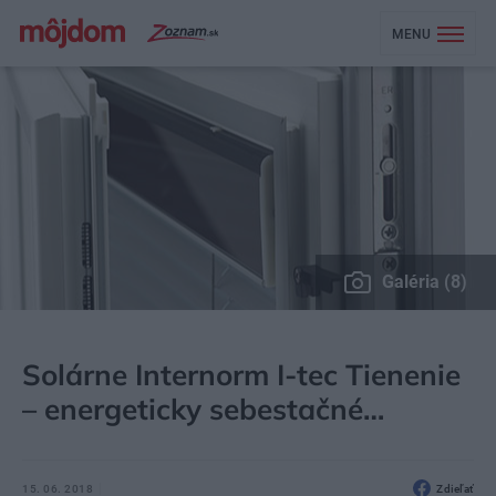
MENU
Galéria (8)
MÔJDOM
STAVBA A REKONŠTRUKCIA
OKNÁ
Solárne Internorm I-tec Tienenie
– energeticky sebestačné…
15. 06. 2018
Zdieľať