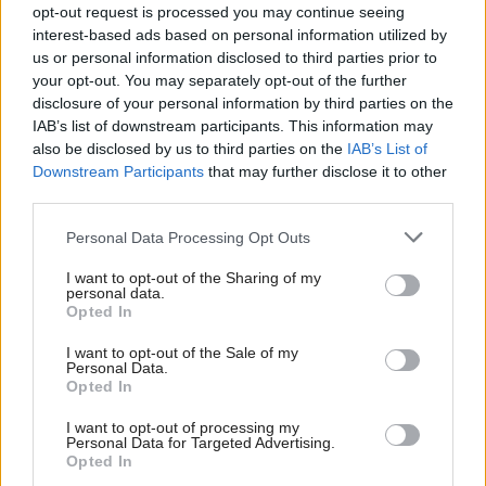
opt-out request is processed you may continue seeing
miestnosti. V zime udržiava automatické riadenie žalúzie
interest-based ads based on personal information utilized by
otvorené a umožňuje tak maximálne využitie solárnej
us or personal information disclosed to third parties prior to
your opt-out. You may separately opt-out of the further
energie a tým redukciu nákladov na vyhrievanie.
disclosure of your personal information by third parties on the
IAB’s list of downstream participants. This information may
Výhody Internorm I-tec Tienenia:
also be disclosed by us to third parties on the
IAB’s List of
•
Integrovaná slnečná a pohľadová ochrana
Downstream Participants
that may further disclose it to other
third parties.
•
Automatická ochrana pre prehriatím v lete
•
Automatické rozpoznanie dňa a noci
Please note that this website/app uses one or more Google
Personal Data Processing Opt Outs
services and may gather and store information including but
•
Bez potreby externého zdroja prúdu
not limited to your visit or usage behaviour. You may click to
I want to opt-out of the Sharing of my
•
Možnosť manuálneho ovládania
personal data.
grant or deny consent to Google and its third-party tags to
Opted In
•
Využitie energetických ziskov v zime
use your data for below specified purposes in below Google
consent section.
•
Jednoduché a pohodlné riadenie cez smart window
I want to opt-out of the Sale of my
Personal Data.
•
Možnosť ovládať s Loxone smart home.
Opted In
I want to opt-out of processing my
Personal Data for Targeted Advertising.
Opted In