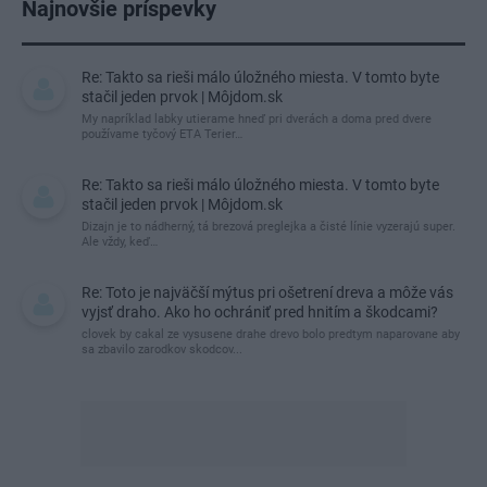
Najnovšie príspevky
Re: Takto sa rieši málo úložného miesta. V tomto byte
stačil jeden prvok | Môjdom.sk
My napríklad labky utierame hneď pri dverách a doma pred dvere
používame tyčový ETA Terier…
Re: Takto sa rieši málo úložného miesta. V tomto byte
stačil jeden prvok | Môjdom.sk
Dizajn je to nádherný, tá brezová preglejka a čisté línie vyzerajú super.
Ale vždy, keď…
Re: Toto je najväčší mýtus pri ošetrení dreva a môže vás
vyjsť draho. Ako ho ochrániť pred hnitím a škodcami?
clovek by cakal ze vysusene drahe drevo bolo predtym naparovane aby
sa zbavilo zarodkov skodcov...