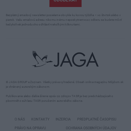
Bezplatný emailový newsletter posielame obvykle ku koncu týždňa – vo štvrtok alebo v
piatok. Vašu emailovú adresu nikomu inému neposkytneme a z odberu sa budete môcť
kedykoľvek jednoducho odhlásiť niekoľkými kliknutiami.
© JAGA GROUP a Zoznam. Všetky práva vyhradené. Obsah online magazínu Môjdom.sk
je chránený autorským zákonom.
Publikovanie alebo ďalšie šírenie správ zo zdrojov TASR je bez predchádzajúceho
písomného súhlasu TASR porušením autorského zákona.
O NÁS
KONTAKTY
INZERCIA
PREDPLATNÉ ČASOPISU
PRÁVO NA OPRAVU
OCHRANA OSOBNÝCH ÚDAJOV