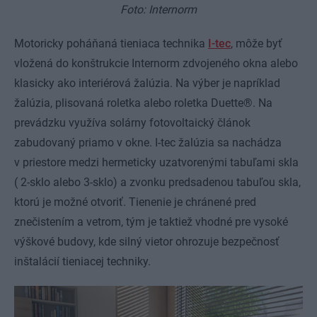
Foto: Internorm
Motoricky poháňaná tieniaca technika
I-tec
, môže byť
vložená do konštrukcie Internorm zdvojeného okna alebo
klasicky ako interiérová žalúzia. Na výber je napríklad
žalúzia, plisovaná roletka alebo roletka Duette®. Na
prevádzku využíva solárny fotovoltaický článok
zabudovaný priamo v okne. I-tec žalúzia sa nachádza
v priestore medzi hermeticky uzatvorenými tabuľami skla
( 2-sklo alebo 3-sklo) a zvonku predsadenou tabuľou skla,
ktorú je možné otvoriť. Tienenie je chránené pred
znečistením a vetrom, tým je taktiež vhodné pre vysoké
výškové budovy, kde silný vietor ohrozuje bezpečnosť
inštalácií tieniacej techniky.