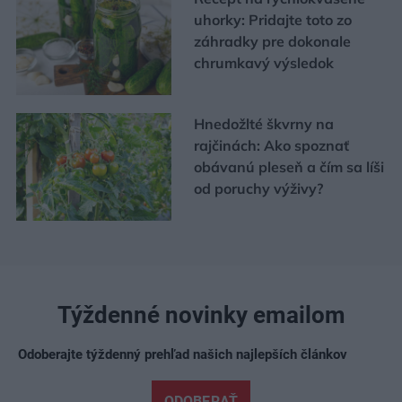
uhorky: Pridajte toto zo
záhradky pre dokonale
chrumkavý výsledok
Hnedožlté škvrny na
rajčinách: Ako spoznať
obávanú pleseň a čím sa líši
od poruchy výživy?
Týždenné novinky emailom
Odoberajte týždenný prehľad našich najlepších článkov
ODOBERAŤ