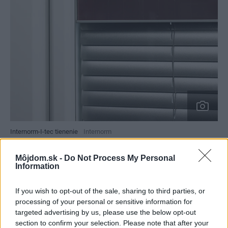
Internorm-I-tec tienenie
Internorm
Môjdom.sk -
Do Not Process My Personal
Foto: Internorm
Information
Inteligentný automatický režim umožňuje s rozpoznaním
If you wish to opt-out of the sale, sharing to third parties, or
dňa a noci samočinné vytiahnutie žalúzie pri východe
processing of your personal or sensitive information for
slnka a stiahnutie žalúzie pri západe slnka. Meraním
targeted advertising by us, please use the below opt-out
section to confirm your selection. Please note that after your
slnečného žiarenia a teploty zabraňuje prehriatiu v