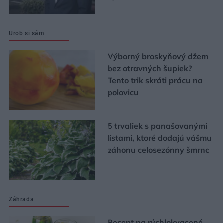
Urob si sám
Výborný broskyňový džem
bez otravných šupiek?
Tento trik skráti prácu na
polovicu
5 trvaliek s panašovanými
listami, ktoré dodajú vášmu
záhonu celosezónny šmrnc
Záhrada
Recept na rýchlokvasené