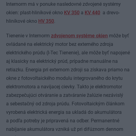
Internorm má v ponuke nasledovné zdvojené systémy
okien: plast-hliníkové okno
KV 350
a
KV 440
a drevo-
hliníkové okno
HV 350
.
Tienenie v Internorm
zdvojenom systéme okien
môže byť
ovládané na elektrický motor bez externého zdroja
elektrického prúdu (I-Tec Tienenie), ale môže byť napojené
aj klasicky na elektrický prúd, prípadne manuálne na
retiazku. Energia pri externom zdroji sa získava priamo na
okne z fotovoltaického modulu integrovaného do krytu
elektromotora a navíjacej cievky. Takto je elektromotor
zabezpečujúci otváranie a zatváranie žalúzie nezávislý
a sebestačný od zdroja prúdu. Fotovoltaickým článkom
vyrobená elektrická energia sa ukladá do akumulátora
a podľa potreby je pripravená na odber. Permanentné
nabíjanie akumulátora vzniká už pri difúznom dennom