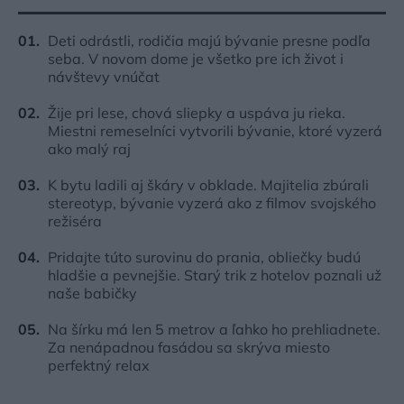
Deti odrástli, rodičia majú bývanie presne podľa
seba. V novom dome je všetko pre ich život i
návštevy vnúčat
Žije pri lese, chová sliepky a uspáva ju rieka.
Miestni remeselníci vytvorili bývanie, ktoré vyzerá
ako malý raj
K bytu ladili aj škáry v obklade. Majitelia zbúrali
stereotyp, bývanie vyzerá ako z filmov svojského
režiséra
Pridajte túto surovinu do prania, obliečky budú
hladšie a pevnejšie. Starý trik z hotelov poznali už
naše babičky
Na šírku má len 5 metrov a ľahko ho prehliadnete.
Za nenápadnou fasádou sa skrýva miesto
perfektný relax