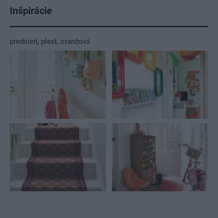
Inšpirácie
predsieň
,
plast
,
oranžová