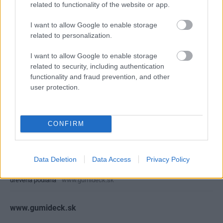
related to functionality of the website or app.
podlahu. Prídavné dosky majú jemné drážky, takže sa na
I want to allow Google to enable storage
nich nehromadí voda.
related to personalization.
I want to allow Google to enable storage
related to security, including authentication
functionality and fraud prevention, and other
user protection.
CONFIRM
Data Deletion
Data Access
Privacy Policy
drevená podlaha
www.gumideck.sk
www.gumideck.sk