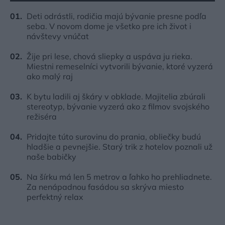
Deti odrástli, rodičia majú bývanie presne podľa
seba. V novom dome je všetko pre ich život i
návštevy vnúčat
Žije pri lese, chová sliepky a uspáva ju rieka.
Miestni remeselníci vytvorili bývanie, ktoré vyzerá
ako malý raj
K bytu ladili aj škáry v obklade. Majitelia zbúrali
stereotyp, bývanie vyzerá ako z filmov svojského
režiséra
Pridajte túto surovinu do prania, obliečky budú
hladšie a pevnejšie. Starý trik z hotelov poznali už
naše babičky
Na šírku má len 5 metrov a ľahko ho prehliadnete.
Za nenápadnou fasádou sa skrýva miesto
perfektný relax