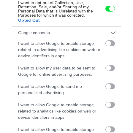
I want to opt-out of Collection, Use,
Retention, Sale, and/or Sharing of my
Personal Data that Is Unrelated with the
Purposes for which it was collected.
Opted Out
Google consents
I want to allow Google to enable storage
related to advertising like cookies on web or
device identifiers in apps.
drevená podlaha
www.gumideck.sk
I want to allow my user data to be sent to
Jednotlivé dosky sú dodávané v siedmych rôznych
Google for online advertising purposes.
dĺžkach zabezpečujú rôznorodosť vzorov podlahy a sú
I want to allow Google to send me
pospájané gumenými konektormi, ktoré umožňujú
personalized advertising.
položenie podlahy aj na pôvodné povrchy bez toho, aby
I want to allow Google to enable storage
ste museli odstraňovať starú podlahu. Okrem
related to analytics like cookies on web or
jednoduchosti je ďalšou výhodou tohto riešenia aj
device identifiers in apps.
automatický systém na odvádzanie vody a vlhkosti z
I want to allow Google to enable storage
povrchu dosiek. Pretože ich neumiestňujete priamo na