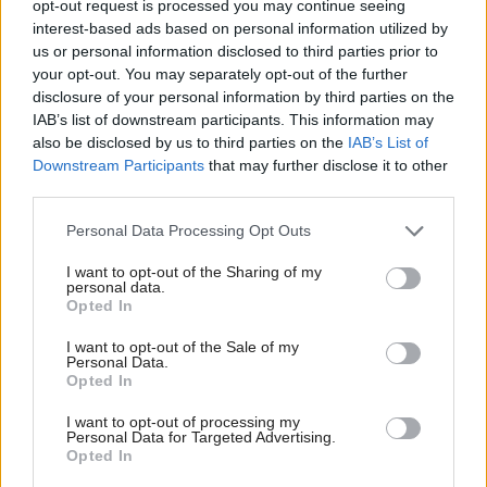
opt-out request is processed you may continue seeing
interest-based ads based on personal information utilized by
us or personal information disclosed to third parties prior to
your opt-out. You may separately opt-out of the further
disclosure of your personal information by third parties on the
drevená podlaha
www.gumideck.sk
IAB’s list of downstream participants. This information may
also be disclosed by us to third parties on the
IAB’s List of
Downstream Participants
that may further disclose it to other
Dosky prichádzajú ku vašim dverám pripravené na
third parties.
montáž, naolejované, naimpregnované a zabalené v
Please note that this website/app uses one or more Google
Personal Data Processing Opt Outs
praktických krabiciach. Celé balenie obsahuje aj gumené
services and may gather and store information including but
konektory, na ktoré budete naklikávať dosky. Nie je
not limited to your visit or usage behaviour. You may click to
I want to opt-out of the Sharing of my
personal data.
grant or deny consent to Google and its third-party tags to
potrebné dokupovať žiadny dodatočný materiál na
Opted In
use your data for below specified purposes in below Google
montáž.
consent section.
I want to opt-out of the Sale of my
Personal Data.
Opted In
I want to opt-out of processing my
Personal Data for Targeted Advertising.
Opted In