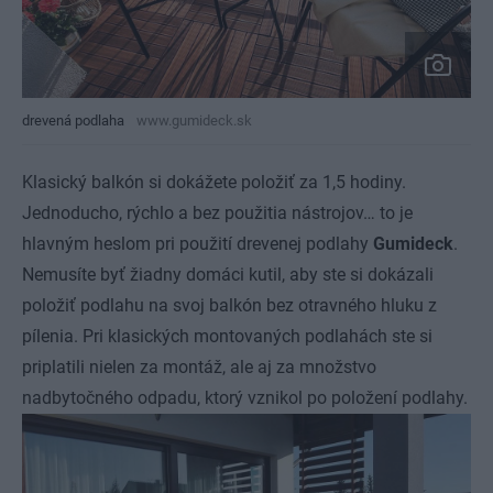
drevená podlaha
www.gumideck.sk
Klasický balkón si dokážete položiť za 1,5 hodiny.
Jednoducho, rýchlo a bez použitia nástrojov… to je
hlavným heslom pri použití drevenej podlahy
Gumideck
.
Nemusíte byť žiadny domáci kutil, aby ste si dokázali
položiť podlahu na svoj balkón bez otravného hluku z
pílenia. Pri klasických montovaných podlahách ste si
priplatili nielen za montáž, ale aj za množstvo
nadbytočného odpadu, ktorý vznikol po položení podlahy.