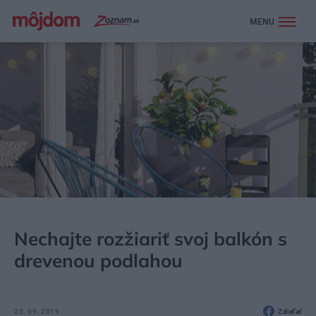
MENU
MÔJDOM
STAVBA A REKONŠTRUKCIA
PODLAHA, DLAŽBA
Nechajte rozžiariť svoj balkón s
drevenou podlahou
25. 09. 2019
Zdieľať