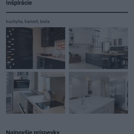
Inšpirácie
kuchyňa
,
kameň
,
biela
Najnovšie príspevky