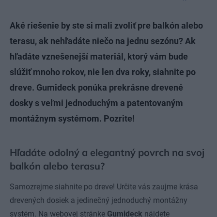
Aké riešenie by ste si mali zvoliť pre balkón alebo
terasu, ak nehľadáte niečo na jednu sezónu? Ak
hľadáte vznešenejší materiál, ktorý vám bude
slúžiť mnoho rokov, nie len dva roky, siahnite po
dreve. Gumideck ponúka prekrásne drevené
dosky s veľmi jednoduchým a patentovaným
montážnym systémom. Pozrite!
Hľadáte odolný a elegantný povrch na svoj
balkón alebo terasu?
Samozrejme siahnite po dreve! Určite vás zaujme krása
drevených dosiek a jedinečný jednoduchý montážny
systém. Na webovej stránke
Gumideck
nájdete