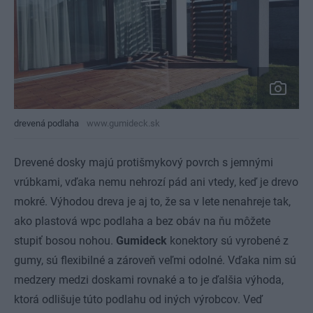
drevená podlaha
www.gumideck.sk
Drevené dosky majú protišmykový povrch s jemnými
vrúbkami, vďaka nemu nehrozí pád ani vtedy, keď je drevo
mokré. Výhodou dreva je aj to, že sa v lete nenahreje tak,
ako plastová wpc podlaha a bez obáv na ňu môžete
stupiť bosou nohou.
Gumideck
konektory sú vyrobené z
gumy, sú flexibilné a zároveň veľmi odolné. Vďaka nim sú
medzery medzi doskami rovnaké a to je ďalšia výhoda,
ktorá odlišuje túto podlahu od iných výrobcov. Veď