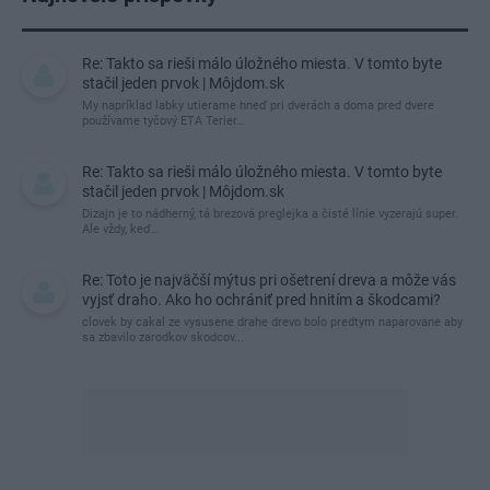
Re: Takto sa rieši málo úložného miesta. V tomto byte
stačil jeden prvok | Môjdom.sk
My napríklad labky utierame hneď pri dverách a doma pred dvere
používame tyčový ETA Terier…
Re: Takto sa rieši málo úložného miesta. V tomto byte
stačil jeden prvok | Môjdom.sk
Dizajn je to nádherný, tá brezová preglejka a čisté línie vyzerajú super.
Ale vždy, keď…
Re: Toto je najväčší mýtus pri ošetrení dreva a môže vás
vyjsť draho. Ako ho ochrániť pred hnitím a škodcami?
clovek by cakal ze vysusene drahe drevo bolo predtym naparovane aby
sa zbavilo zarodkov skodcov...