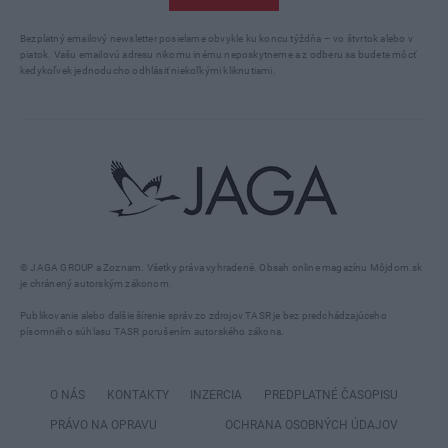
Bezplatný emailový newsletter posielame obvykle ku koncu týždňa – vo štvrtok alebo v
piatok. Vašu emailovú adresu nikomu inému neposkytneme a z odberu sa budete môcť
kedykoľvek jednoducho odhlásiť niekoľkými kliknutiami.
© JAGA GROUP a Zoznam. Všetky práva vyhradené. Obsah online magazínu Môjdom.sk
je chránený autorským zákonom.
Publikovanie alebo ďalšie šírenie správ zo zdrojov TASR je bez predchádzajúceho
písomného súhlasu TASR porušením autorského zákona.
O NÁS
KONTAKTY
INZERCIA
PREDPLATNÉ ČASOPISU
PRÁVO NA OPRAVU
OCHRANA OSOBNÝCH ÚDAJOV