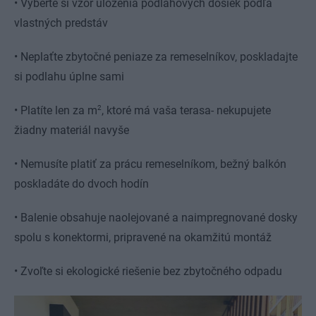
•
Vyberte si vzor uloženia podlahových dosiek podľa
vlastných predstáv
•
Neplaťte zbytočné peniaze za remeselníkov, poskladajte
si podlahu úplne sami
2
•
Platíte len za m
, ktoré má vaša terasa- nekupujete
žiadny materiál navyše
•
Nemusíte platiť za prácu remeselníkom, bežný balkón
poskladáte do dvoch hodín
•
Balenie obsahuje naolejované a naimpregnované dosky
spolu s konektormi, pripravené na okamžitú montáž
•
Zvoľte si ekologické riešenie bez zbytočného odpadu