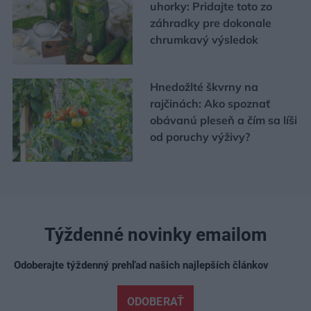
uhorky: Pridajte toto zo
záhradky pre dokonale
chrumkavý výsledok
Hnedožlté škvrny na
rajčinách: Ako spoznať
obávanú pleseň a čím sa líši
od poruchy výživy?
Týždenné novinky emailom
Odoberajte týždenný prehľad našich najlepších článkov
ODOBERAŤ