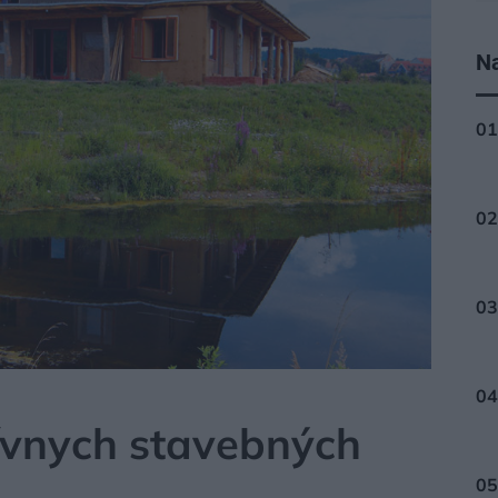
Na
ÁLY
ívnych stavebných