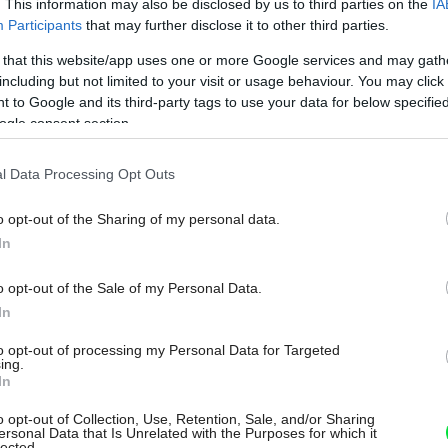
ky rodinné domy, ktorých nosná
. This information may also be disclosed by us to third parties on the
IA
Participants
that may further disclose it to other third parties.
e môže byť teda drevostavba absolútne
 that this website/app uses one or more Google services and may gath
rovaného domu a súčasne môže byť
including but not limited to your visit or usage behaviour. You may click 
ateriálov, ktoré zároveň minimalizujú
 to Google and its third-party tags to use your data for below specifi
ogle consent section.
vykurovanie resp. chladenie stavby.
ri výstavbe súčasných drevostavieb sú OSB
l Data Processing Opt Outs
o opt-out of the Sharing of my personal data.
In
o opt-out of the Sale of my Personal Data.
In
pelný a antivibračný izolant. Vďačí za to
to opt-out of processing my Personal Data for Targeted
predným vlastnostiam korku patrí
ing.
In
 (čiže je vhodný pre alergikov), vyrovnáva
o opt-out of Collection, Use, Retention, Sale, and/or Sharing
u v interiéri. Prínosom je aj fakt, že je
ersonal Data that Is Unrelated with the Purposes for which it
lected.