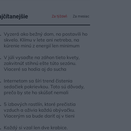
jčítanejšie
Za týždeň
Za mesiac
Vyzerá ako bežný dom, no postavili ho
skvelo. Klímu v lete ani netreba, na
kúrenie minú z energií len minimum
V júli vysaďte na záhon tieto kvety,
zakvitnúť stihnú ešte túto sezónu.
Viaceré sa hodia aj do sucha
Internetom sa šíri trend čistenia
sedačiek pokrievkou. Toto sú dôvody,
prečo by ste ho skúšať nemali
5 izbových rastlín, ktoré prečistia
vzduch a oživia každú obývačku.
Viacerým sa bude dariť aj v tieni
Každý si vzal len dve krabice.