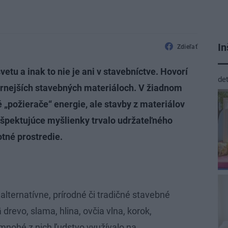
In
Zdieľať
etu a inak to nie je ani v stavebníctve. Hovorí
de
rnejších stavebných materiáloch. V žiadnom
požierače“ energie, ale stavby z materiálov
ešpektujúce myšlienky trvalo udržateľného
tné prostredie.
lternatívne, prírodné či tradičné stavebné
drevo, slama, hlina, ovčia vlna, korok,
i mnohé z nich ľudstvo využívalo na