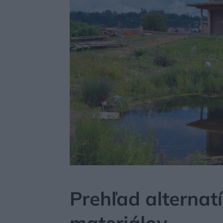
MÔJDOM
STAVBA A REKONŠTRUKCIA
MATERI
Prehľad alternat