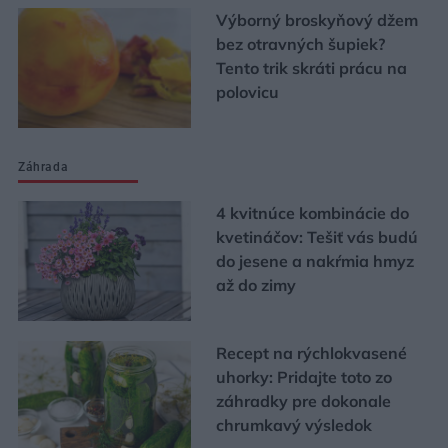
Výborný broskyňový džem
bez otravných šupiek?
Tento trik skráti prácu na
polovicu
Záhrada
4 kvitnúce kombinácie do
kvetináčov: Tešiť vás budú
do jesene a nakŕmia hmyz
až do zimy
Recept na rýchlokvasené
uhorky: Pridajte toto zo
záhradky pre dokonale
chrumkavý výsledok