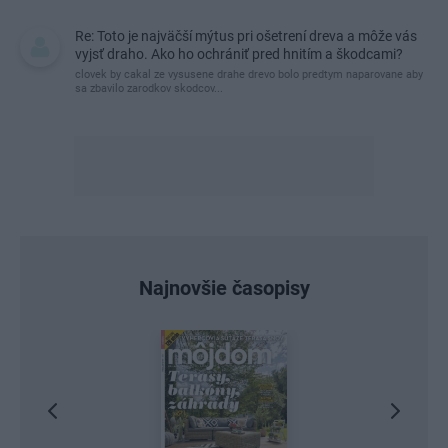
Re: Toto je najväčší mýtus pri ošetrení dreva a môže vás
vyjsť draho. Ako ho ochrániť pred hnitím a škodcami?
clovek by cakal ze vysusene drahe drevo bolo predtym naparovane aby
sa zbavilo zarodkov skodcov...
Najnovšie časopisy