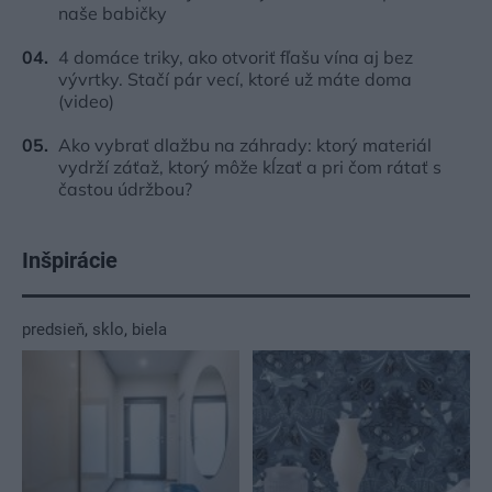
naše babičky
4 domáce triky, ako otvoriť fľašu vína aj bez
vývrtky. Stačí pár vecí, ktoré už máte doma
(video)
Ako vybrať dlažbu na záhrady: ktorý materiál
vydrží záťaž, ktorý môže kĺzať a pri čom rátať s
častou údržbou?
Inšpirácie
predsieň
,
sklo
,
biela