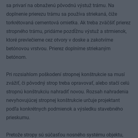
sa privarí na obnaženú pôvodnú výstuž trámu. Na
doplnenie prierezu trámu sa používa striekaná, čiže
torkrétovaná cementová omietka. Ak treba zväčšiť prierez
stropného trámu, pridáme pozdĺžnu výstuž a strmienok,
ktoré prevlečieme cez otvory v doske a zakotvíme
betónovou vrstvou. Prierez doplníme striekaným
betónom.
Pri rozsiahlom poškodení stropnej konštrukcie sa musí
zvážiť, či pôvodný strop treba opravovať, alebo stačí celú
stropnú konštrukciu nahradiť novou. Rozsah nahradenia
nevyhovujúcej stropnej konštrukcie určuje projektant
podľa konkrétnych podmienok a výsledku stavebného
prieskumu.
Pretože stropy sú súčasťou nosného systému objektu,