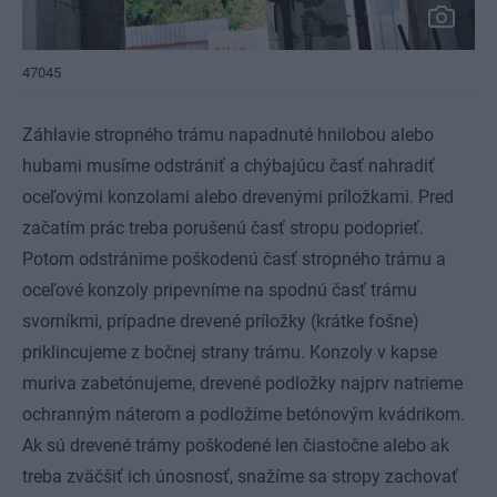
47045
Záhlavie stropného trámu napadnuté hnilobou alebo
hubami musíme odstrániť a chýbajúcu časť nahradiť
oceľovými konzolami alebo drevenými príložkami. Pred
začatím prác treba porušenú časť stropu podoprieť.
Potom odstránime poškodenú časť stropného trámu a
oceľové konzoly pripevníme na spodnú časť trámu
svorníkmi, prípadne drevené príložky (krátke fošne)
priklincujeme z bočnej strany trámu. Konzoly v kapse
muriva zabetónujeme, drevené podložky najprv natrieme
ochranným náterom a podložíme betónovým kvádrikom.
Ak sú drevené trámy poškodené len čiastočne alebo ak
treba zväčšiť ich únosnosť, snažíme sa stropy zachovať