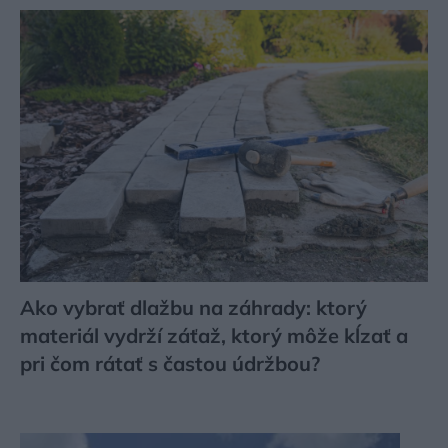
Ako vybrať dlažbu na záhrady: ktorý
materiál vydrží záťaž, ktorý môže kĺzať a
pri čom rátať s častou údržbou?