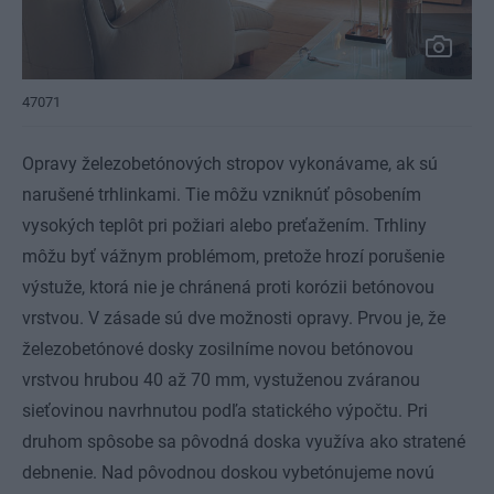
47071
Opravy železobetónových stropov vykonávame, ak sú
narušené trhlinkami. Tie môžu vzniknúť pôsobením
vysokých teplôt pri požiari alebo preťažením. Trhliny
môžu byť vážnym problémom, pretože hrozí porušenie
výstuže, ktorá nie je chránená proti korózii betónovou
vrstvou. V zásade sú dve možnosti opravy. Prvou je, že
železobetónové dosky zosilníme novou betónovou
vrstvou hrubou 40 až 70 mm, vystuženou zváranou
sieťovinou navrhnutou podľa statického výpočtu. Pri
druhom spôsobe sa pôvodná doska využíva ako stratené
debnenie. Nad pôvodnou doskou vybetónujeme novú