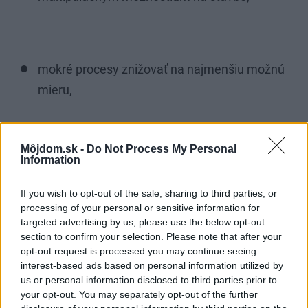
mokré procesy znižovať na najmenšiu možnú
mieru,
Môjdom.sk -
Do Not Process My Personal
Information
úložné kapsy po demontovaní stropných
nosníkov využiť na osadenie nových,
If you wish to opt-out of the sale, sharing to third parties, or
processing of your personal or sensitive information for
targeted advertising by us, please use the below opt-out
section to confirm your selection. Please note that after your
opt-out request is processed you may continue seeing
možnosť vytvoriť prestupy stropom v
interest-based ads based on personal information utilized by
ľubovoľnom mieste.
us or personal information disclosed to third parties prior to
your opt-out. You may separately opt-out of the further