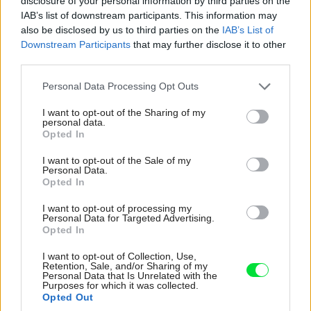
disclosure of your personal information by third parties on the
IAB’s list of downstream participants. This information may
Vhodnými nahradeniami pôvodných nevyhovujúcich
also be disclosed by us to third parties on the
IAB’s List of
stropov, spĺňajúcimi tieto podmienky, sú:
Downstream Participants
that may further disclose it to other
third parties.
Please note that this website/app uses one or more Google
Personal Data Processing Opt Outs
services and may gather and store information including but
not limited to your visit or usage behaviour. You may click to
I want to opt-out of the Sharing of my
drevený strop zo zbíjaných alebo z lepených
personal data.
grant or deny consent to Google and its third-party tags to
Opted In
nosníkov,
use your data for below specified purposes in below Google
consent section.
I want to opt-out of the Sale of my
Personal Data.
Opted In
I want to opt-out of processing my
keramické stropy z dosiek hurdisiek a z
Personal Data for Targeted Advertising.
Opted In
oceľových alebo betónových nosníkov,
I want to opt-out of Collection, Use,
Retention, Sale, and/or Sharing of my
Personal Data that Is Unrelated with the
Purposes for which it was collected.
Opted Out
stropy z oceľových valcovaných alebo