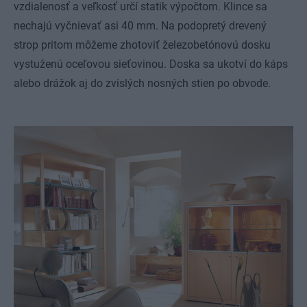
vzdialenosť a veľkosť určí statik výpočtom. Klince sa
nechajú vyčnievať asi 40 mm. Na podopretý drevený
strop pritom môžeme zhotoviť železobetónovú dosku
vystuženú oceľovou sieťovinou. Doska sa ukotví do káps
alebo drážok aj do zvislých nosných stien po obvode.