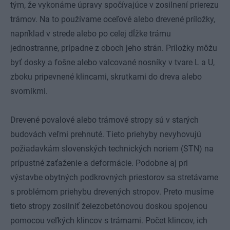
tým, že vykonáme úpravy spočívajúce v zosilnení prierezu
trámov. Na to používame oceľové alebo drevené príložky,
napríklad v strede alebo po celej dĺžke trámu
jednostranne, prípadne z oboch jeho strán. Príložky môžu
byť dosky a fošne alebo valcované nosníky v tvare L a U,
zboku pripevnené klincami, skrutkami do dreva alebo
svorníkmi.
Drevené povalové alebo trámové stropy sú v starých
budovách veľmi prehnuté. Tieto priehyby nevyhovujú
požiadavkám slovenských technických noriem (STN) na
prípustné zaťaženie a deformácie. Podobne aj pri
výstavbe obytných podkrovných priestorov sa stretávame
s problémom priehybu drevených stropov. Preto musíme
tieto stropy zosilniť železobetónovou doskou spojenou
pomocou veľkých klincov s trámami. Počet klincov, ich