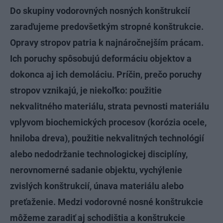
Do skupiny vodorovných nosných konštrukcií
zaraďujeme predovšetkým stropné konštrukcie.
Opravy stropov patria k najnáročnejším prácam.
Ich poruchy spôsobujú deformáciu objektov a
dokonca aj ich demoláciu. Príčin, prečo poruchy
stropov vznikajú, je niekoľko: použitie
nekvalitného materiálu, strata pevnosti materiálu
vplyvom biochemických procesov (korózia ocele,
hniloba dreva), použitie nekvalitných technológií
alebo nedodržanie technologickej disciplíny,
nerovnomerné sadanie objektu, vychýlenie
zvislých konštrukcií, únava materiálu alebo
preťaženie. Medzi vodorovné nosné konštrukcie
môžeme zaradiť aj schodištia a konštrukcie