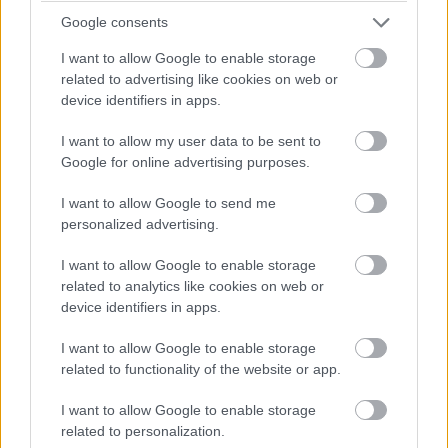
Google consents
priehradových nosníkov so železobetónovou
doskou betónovanou na tvarovaný plech.
I want to allow Google to enable storage
related to advertising like cookies on web or
device identifiers in apps.
Na záver opäť dôrazne upozorňujeme: Práce pri
rekonštrukciách a opravách stropov zverte odbornej firme,
I want to allow my user data to be sent to
ktorá ich vykoná podľa statického výpočtu pod dohľadom
Google for online advertising purposes.
statika a so súhlasom príslušného stavebného úradu. Aby
I want to allow Google to send me
sa vám problémy doslova nezosypali na hlavu.
personalized advertising.
Kategória:
Stavba a rekonštrukcia
Strecha, podkrovie
I want to allow Google to enable storage
related to analytics like cookies on web or
device identifiers in apps.
Tagy:
rekonštrukcia
strop
I want to allow Google to enable storage
vodorovné konštrukcie
related to functionality of the website or app.
I want to allow Google to enable storage
related to personalization.