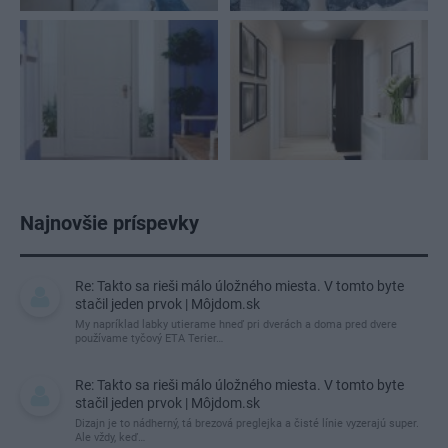
Najnovšie príspevky
Re: Takto sa rieši málo úložného miesta. V tomto byte
stačil jeden prvok | Môjdom.sk
My napríklad labky utierame hneď pri dverách a doma pred dvere
používame tyčový ETA Terier…
Re: Takto sa rieši málo úložného miesta. V tomto byte
stačil jeden prvok | Môjdom.sk
Dizajn je to nádherný, tá brezová preglejka a čisté línie vyzerajú super.
Ale vždy, keď…