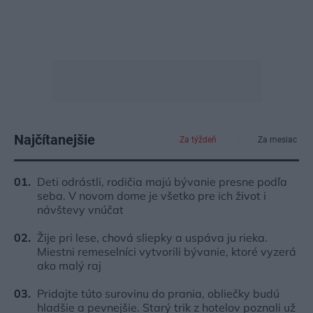
Najčítanejšie
Za týždeň
Za mesiac
Deti odrástli, rodičia majú bývanie presne podľa
seba. V novom dome je všetko pre ich život i
návštevy vnúčat
Žije pri lese, chová sliepky a uspáva ju rieka.
Miestni remeselníci vytvorili bývanie, ktoré vyzerá
ako malý raj
Pridajte túto surovinu do prania, obliečky budú
hladšie a pevnejšie. Starý trik z hotelov poznali už