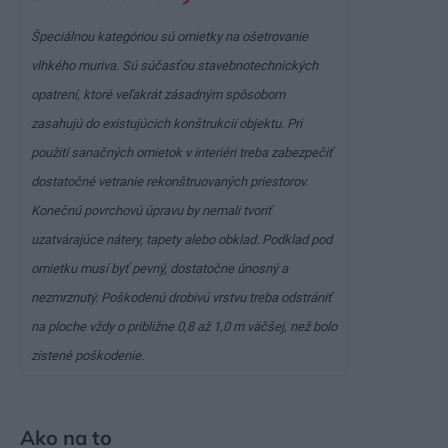
Špeciálnou kategóriou sú omietky na ošetrovanie
vlhkého muriva. Sú súčasťou stavebnotechnických
opatrení, ktoré veľakrát zásadným spôsobom
zasahujú do existujúcich konštrukcií objektu. Pri
použití sanačných omietok v interiéri treba zabezpečiť
dostatočné vetranie rekonštruovaných priestorov.
Konečnú povrchovú úpravu by nemali tvoriť
uzatvárajúce nátery, tapety alebo obklad. Podklad pod
omietku musí byť pevný, dostatočne únosný a
nezmrznutý. Poškodenú drobivú vrstvu treba odstrániť
na ploche vždy o približne 0,8 až 1,0 m väčšej, než bolo
zistené poškodenie.
Ako na to