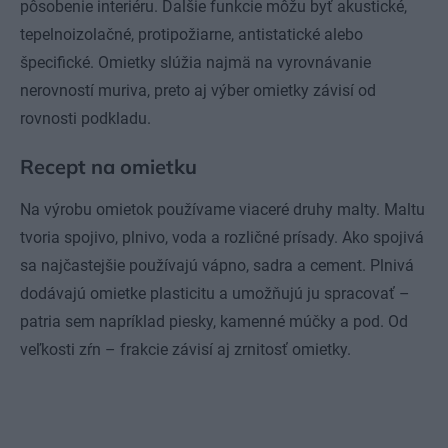
pôsobenie interiéru. Ďalšie funkcie môžu byť akustické,
tepelnoizolačné, protipožiarne, antistatické alebo
špecifické. Omietky slúžia najmä na vyrovnávanie
nerovností muriva, preto aj výber omietky závisí od
rovnosti podkladu.
Recept na omietku
Na výrobu omietok používame viaceré druhy malty. Maltu
tvoria spojivo, plnivo, voda a rozličné prísady. Ako spojivá
sa najčastejšie používajú vápno, sadra a cement. Plnivá
dodávajú omietke plasticitu a umožňujú ju spracovať –
patria sem napríklad piesky, kamenné múčky a pod. Od
veľkosti zŕn – frakcie závisí aj zrnitosť omietky.