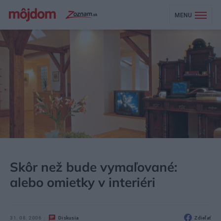
MENU
MÔJDOM
STAVBA A REKONŠTRUKCIA
STENY A FASÁDY
Skôr než bude vymaľované:
alebo omietky v interiéri
31. 08. 2006
Diskusia
Zdieľať