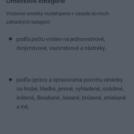
Omietkové kategórie
Vnútorné omietky rozdeľujeme v zásade do troch
základných kategórií:
podľa počtu vrstiev na jednovrstvové,
dvojvrstvové, viacvrstvové a nástreky,
podľa úpravy a opracovania povrchu omietky
na hrubé, hladké, jemné, vyhladené, ozdobné,
leštené, škriabané, česané, brúsené, striekané
a iné,