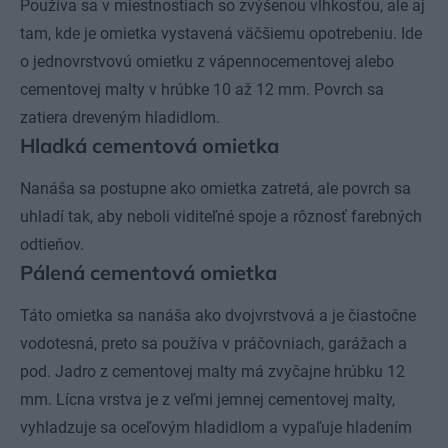
Používa sa v miestnostiach so zvýšenou vlhkosťou, ale aj
tam, kde je omietka vystavená väčšiemu opotrebeniu. Ide
o jednovrstvovú omietku z vápennocementovej alebo
cementovej malty v hrúbke 10 až 12 mm. Povrch sa
zatiera dreveným hladidlom.
Hladká cementová omietka
Nanáša sa postupne ako omietka zatretá, ale povrch sa
uhladí tak, aby neboli viditeľné spoje a rôznosť farebných
odtieňov.
Pálená cementová omietka
Táto omietka sa nanáša ako dvojvrstvová a je čiastočne
vodotesná, preto sa používa v práčovniach, garážach a
pod. Jadro z cementovej malty má zvyčajne hrúbku 12
mm. Lícna vrstva je z veľmi jemnej cementovej malty,
vyhladzuje sa oceľovým hladidlom a vypaľuje hladením