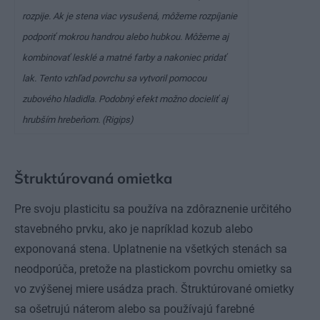
rozpije. Ak je stena viac vysušená, môžeme rozpíjanie
podporiť mokrou handrou alebo hubkou. Môžeme aj
kombinovať lesklé a matné farby a nakoniec pridať
lak. Tento vzhľad povrchu sa vytvoril pomocou
zubového hladidla. Podobný efekt možno docieliť aj
hrubším hrebeňom. (Rigips)
Štruktúrovaná omietka
Pre svoju plasticitu sa používa na zdôraznenie určitého
stavebného prvku, ako je napríklad kozub alebo
exponovaná stena. Uplatnenie na všetkých stenách sa
neodporúča, pretože na plastickom povrchu omietky sa
vo zvýšenej miere usádza prach. Štruktúrované omietky
sa ošetrujú náterom alebo sa používajú farebné