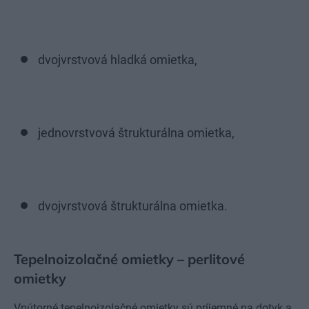
dvojvrstvová hladká omietka,
jednovrstvová štrukturálna omietka,
dvojvrstvová štrukturálna omietka.
Tepelnoizolačné omietky – perlitové
omietky
Vnútorné tepelnoizolačné omietky sú príjemné na dotyk a