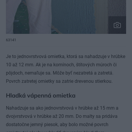
63141
Je to jednovrstvová omietka, ktorá sa nahadzuje v hrúbke
10 až 12 mm. Ak je na komínoch, štítových múroch či
pôjdoch, nemaľuje sa. Môže byť nezatretá a zatretá.
Povrch zatretej omietky sa zatrie drevenou stierkou.
Hladká vápenná omietka
Nahadzuje sa ako jednovrstvová v hrúbke až 15 mm a
dvojvrstvová v hrúbke až 20 mm. Do malty sa pridáva
dostatočne jemný piesok, aby bolo možné povrch