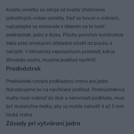
Kvalita omietky sa odvíja od kvality zhotovenia
jednotlivých vrstiev omietky. Keď sa hovorí o vrstvách,
najčastejšie sa stretávate s delením na tri časti:
prednástrek, jadro a štuka. Plochy povrchov konštrukcie
treba pred omietaním dôkladne očistiť od prachu a
nečistôt. V klimaticky nepriaznivom prostredí, kde je
dlhodobo sucho, musíme podklad navlhčiť.
Prednástrek
Prednástrek vytvára podkladovú vrstvu pre jadro.
Nahadzujeme ho na navlhčený podklad. Prednástreková
malta musí vniknúť do škár a nerovností podkladu, musí
byť dostatočne riedka, aby sa mohla nahodiť 4 až 5 mm
hrubá vrstva.
Zásady pri vytváraní jadra