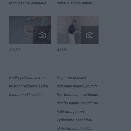
rozmiešame dohladka.
nahor a zboka nabok.
63150
63153
Podľa požiadaviek na
Aby sme dosiahli
hustotu môžeme sadru
dokonale hladký povrch
mierne riediť vodou.
bez brúsenia, zavädnutú
plochu najprv navlhčíme
hubkou a potom
vyhladíme špachtľou
alebo hranou hladidla.