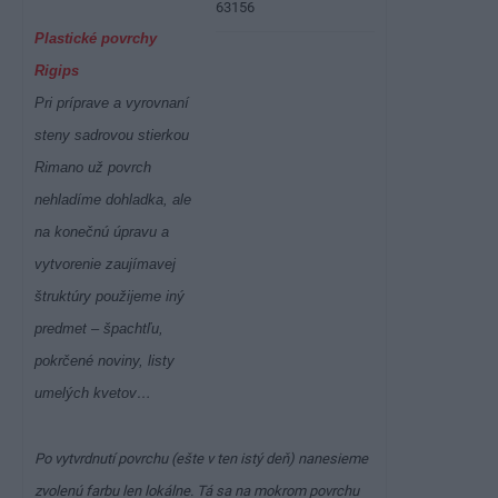
63156
Plastické povrchy
Rigips
Pri príprave a vyrovnaní
steny sadrovou stierkou
Rimano už povrch
nehladíme dohladka, ale
na konečnú úpravu a
vytvorenie zaujímavej
štruktúry použijeme iný
predmet – špachtľu,
pokrčené noviny, listy
umelých kvetov…
Po vytvrdnutí povrchu (ešte v ten istý deň) nanesieme
zvolenú farbu len lokálne. Tá sa na mokrom povrchu