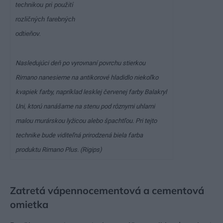
technikou pri použití
rozličných farebných
odtieňov.
Nasledujúci deň po vyrovnaní povrchu stierkou
Rimano nanesieme na antikorové hladidlo niekoľko
kvapiek farby, napríklad lesklej červenej farby Balakryl
Uni, ktorú nanášame na stenu pod rôznymi uhlami
malou murárskou lyžicou alebo špachtľou. Pri tejto
technike bude viditeľná prirodzená biela farba
produktu Rimano Plus. (Rigips)
Zatretá vápennocementová a cementová
omietka