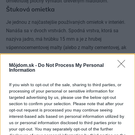
omietnutej plochy vyhladiť dreveným hladidlom.
Štuková omietka
Je jednou z najčastejšie používaných omietok v interiéri.
Nanáša sa v dvoch vrstvách. Spodná vrstva, ktorá sa
nazýva jadro, má hrúbku 15 mm a je z hrubej
vápennocementovej malty (alebo z malty cementovej, ak
chceme dosiahnuť väčšiu pevnosť), lícna štuková vrstva
je z jemnej vápennej malty a naťahuje sa v hrúbke 3 až 5
Môjdom.sk -
Do Not Process My Personal
Information
mm drevenými alebo kovovými hladidlami na vyrovnané
jadro. Na výrobu štukovej omietky sa používa veľmi
If you wish to opt-out of the sale, sharing to third parties, or
jemný preosiaty piesok. Lícna vrstva sa vyhladzuje
processing of your personal or sensitive information for
targeted advertising by us, please use the below opt-out
dreveným alebo plsteným hladidlom za stáleho kropenia
section to confirm your selection. Please note that after your
stierkou. Do štukovej omietky možno pridať aj sadru a
opt-out request is processed you may continue seeing
potom sa nahadzuje ako veľmi jemná omietka.
interest-based ads based on personal information utilized by
us or personal information disclosed to third parties prior to
your opt-out. You may separately opt-out of the further