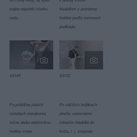
do čistej vody, až kým
v jednej vrstve
sadra nepohltí všetku
hladidlom v potrebnej
vodu.
hrúbke podľa rovinnosti
podkladu.
63149
63152
Po približne piatich
Pri väčších hrúbkach
minútach nasiakania
plochy zarovnáme
ručne alebo elektrickou
ťahaním hladidla do
metlou zmes
kríža, t. j. zospodu