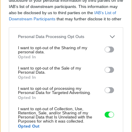
disclosure of your personal information by third parties on the
IAB’s list of downstream participants. This information may
also be disclosed by us to third parties on the
IAB’s List of
Downstream Participants
that may further disclose it to other
third parties.
Please note that this website/app uses one or more Google
Personal Data Processing Opt Outs
services and may gather and store information including but
not limited to your visit or usage behaviour. You may click to
I want to opt-out of the Sharing of my
personal data.
grant or deny consent to Google and its third-party tags to
Opted In
use your data for below specified purposes in below Google
consent section.
I want to opt-out of the Sale of my
Personal Data.
Opted In
I want to opt-out of processing my
Personal Data for Targeted Advertising.
Opted In
63144
63145
I want to opt-out of Collection, Use,
Retention, Sale, and/or Sharing of my
Personal Data that Is Unrelated with the
Purposes for which it was collected.
Opted Out