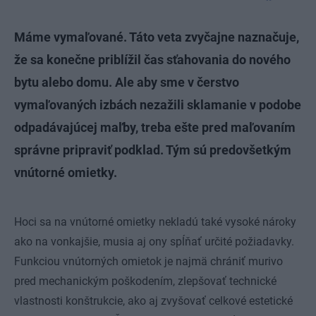
Máme vymaľované. Táto veta zvyčajne naznačuje,
že sa konečne priblížil čas sťahovania do nového
bytu alebo domu. Ale aby sme v čerstvo
vymaľovaných izbách nezažili sklamanie v podobe
odpadávajúcej maľby, treba ešte pred maľovaním
správne pripraviť podklad. Tým sú predovšetkým
vnútorné omietky.
Hoci sa na vnútorné omietky nekladú také vysoké nároky
ako na vonkajšie, musia aj ony spĺňať určité požiadavky.
Funkciou vnútorných omietok je najmä chrániť murivo
pred mechanickým poškodením, zlepšovať technické
vlastnosti konštrukcie, ako aj zvyšovať celkové estetické