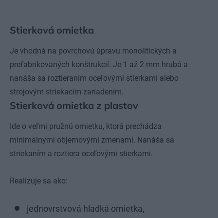
Stierková omietka
Je vhodná na povrchovú úpravu monolitických a
prefabrikovaných konštrukcií. Je 1 až 2 mm hrubá a
nanáša sa roztieraním oceľovými stierkami alebo
strojovým striekacím zariadením.
Stierková omietka z plastov
Ide o veľmi pružnú omietku, ktorá prechádza
minimálnymi objemovými zmenami. Nanáša sa
striekaním a roztiera oceľovými stierkami.
Realizuje sa ako:
jednovrstvová hladká omietka,