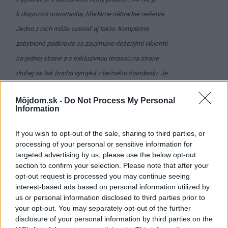
k dispozícii novostavba, hľadáme náhradné riešenia.
Jedno z nich môže vyzerať aj takto. Kompletne
zobytnené podkrovie so zaujímavo riešenými vikiermi
na jednej strane a s exkluzívnou terasou na strane
druhej sa tak trochu vymyká z bežného štandardu. Je
to však určite pridaná hodnota nielen pre obyvateľov,
Môjdom.sk -
Do Not Process My Personal
ale aj pre stavbu samotnú, ktorá už rokmi zovšednela.
Information
Jej nová tvár je určite pôsobivejšia.
If you wish to opt-out of the sale, sharing to third parties, or
processing of your personal or sensitive information for
targeted advertising by us, please use the below opt-out
section to confirm your selection. Please note that after your
opt-out request is processed you may continue seeing
interest-based ads based on personal information utilized by
us or personal information disclosed to third parties prior to
38870
38871
your opt-out. You may separately opt-out of the further
disclosure of your personal information by third parties on the