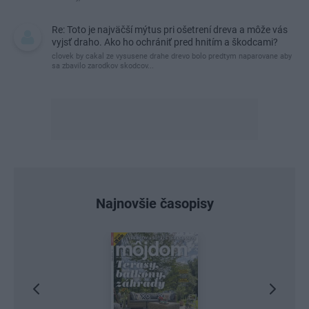
Re: Toto je najväčší mýtus pri ošetrení dreva a môže vás
vyjsť draho. Ako ho ochrániť pred hnitím a škodcami?
clovek by cakal ze vysusene drahe drevo bolo predtym naparovane aby
sa zbavilo zarodkov skodcov...
Najnovšie časopisy