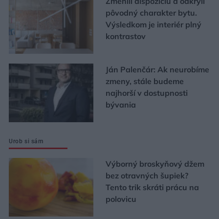
Zmenili dispozíciu a odkryli
pôvodný charakter bytu.
Výsledkom je interiér plný
kontrastov
Ján Palenčár: Ak neurobíme
zmeny, stále budeme
najhorší v dostupnosti
bývania
Urob si sám
Výborný broskyňový džem
bez otravných šupiek?
Tento trik skráti prácu na
polovicu