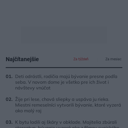
Najčítanejšie
Za týždeň
Za mesiac
Deti odrástli, rodičia majú bývanie presne podľa
seba. V novom dome je všetko pre ich život i
návštevy vnúčat
Žije pri lese, chová sliepky a uspáva ju rieka.
Miestni remeselníci vytvorili bývanie, ktoré vyzerá
ako malý raj
K bytu ladili aj škáry v obklade. Majitelia zbúrali
stereotyp, bývanie vyzerá ako z filmov svojského