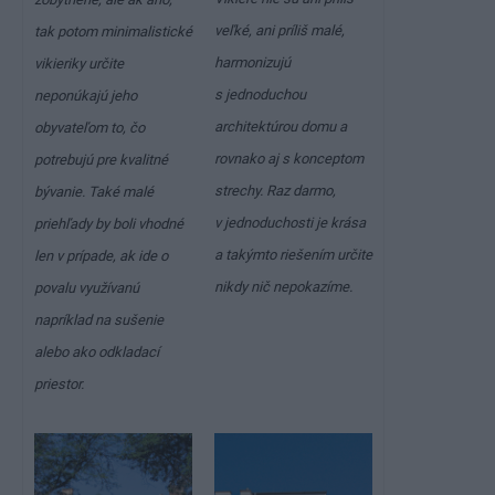
veľké, ani príliš malé,
tak potom minimalistické
harmonizujú
vikieriky určite
s jednoduchou
neponúkajú jeho
architektúrou domu a
obyvateľom to, čo
rovnako aj s konceptom
potrebujú pre kvalitné
strechy. Raz darmo,
bývanie. Také malé
v jednoduchosti je krása
priehľady by boli vhodné
a takýmto riešením určite
len v prípade, ak ide o
nikdy nič nepokazíme.
povalu využívanú
napríklad na sušenie
alebo ako odkladací
priestor.