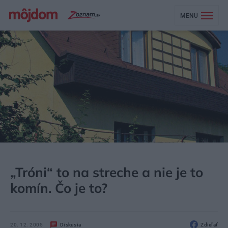
MENU
MÔJDOM
STAVBA A REKONŠTRUKCIA
OKNÁ
„Tróni“ to na streche a nie je to
komín. Čo je to?
20. 12. 2005
Diskusia
Zdieľať