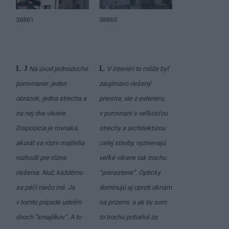
38861
38865
L
J
L
Na úvod jednoduché
V interiéri to môže byť
porovnanie: jeden
zaujímavo riešený
obrázok, jedna strecha a
priestor, ale z exteriéru,
na nej dva vikiere.
v porovnaní s veľkosťou
Dispozícia je rovnaká,
strechy a architektúrou
akurát sa rôzni majitelia
celej stavby, vyznievajú
rozhodli pre rôzne
veľké vikiere tak trochu
riešenia. Nuž, každému
“prerastene”. Opticky
sa páči niečo iné. Ja
dominujú aj oproti oknám
v tomto prípade udelím
na prízemí, a ak by som
dvoch “smajlíkov”. A to
to trochu pritiahol za