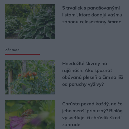
5 trvaliek s panašovanými
listami, ktoré dodajú vášmu
záhonu celosezónny šmrnc
Záhrada
Hnedožlté škvrny na
rajčinách: Ako spoznať
obávanú pleseň a čím sa líši
od poruchy výživy?
Chrústa pozná každý, no čo
jeho menší príbuzný? Biológ
vysvetľuje, či chrústik škodí
záhrade