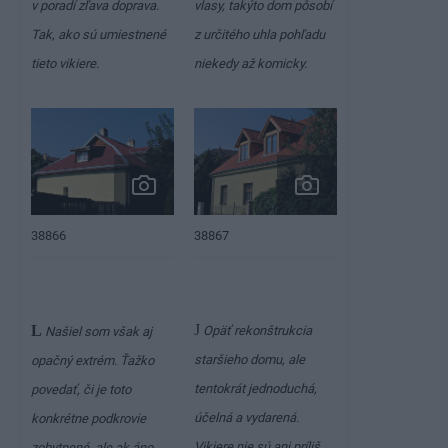
v poradí zľava doprava.
vlasy, takýto dom pôsobí
Tak, ako sú umiestnené
z určitého uhla pohľadu
tieto vikiere.
niekedy až komicky.
38866
38867
J
L
Opäť rekonštrukcia
Našiel som však aj
staršieho domu, ale
opačný extrém. Ťažko
tentokrát jednoduchá,
povedať, či je toto
účelná a vydarená.
konkrétne podkrovie
Vikiere nie sú ani príliš
zobytnené, ale ak áno,