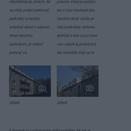
rekonštrukcie striech. Ak
priestor, ktorý je predsa
sa však podarí prekonať
len o čosi štedrejší ako
prekážky a navyše
strešné okná. Určite je
zvládnuť detail s názvom
toto konkrétne riešenie
vikier takýmto
drahšie a iste sa pri ňom
spôsobom, je radosť
viac zapotí aj projektant,
pozerať sa.
ale výsledok stojí za to.
38868
38869
J
Bývanie je v súčasnosti veľký problém. Ak nie je