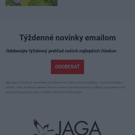
Týždenné novinky emailom
Odoberajte týždenný prehľad našich najlepších článkov
ODOBERAŤ
Bezplatný emailový newsletter posielame obvykle ku koncu týždňa – vo štvrtok alebo v
piatok. Vašu emailovú adresu nikomu inému neposkytneme a z odberu sa budete môcť
kedykoľvek jednoducho odhlásiť niekoľkými kliknutiami.