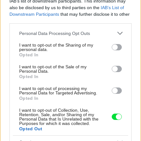
IAB’s list of downstream participants. This information may
also be disclosed by us to third parties on the
IAB’s List of
Downstream Participants
that may further disclose it to other
J
L
A tu je jeden príklad zo
A na záver jedna malá
third parties.
zahraničia. Niežeby sme
výstraha. Komické
Please note that this website/app uses one or more Google
Personal Data Processing Opt Outs
u nás mali menej
riešenia som už
services and may gather and store information including but
inšpirácie, ale niekedy
spomínal, ale pridám
not limited to your visit or usage behaviour. You may click to
I want to opt-out of the Sharing of my
personal data.
grant or deny consent to Google and its third-party tags to
nie je na škodu
ešte jedno. Nie je mi
Opted In
use your data for below specified purposes in below Google
“odkukať” niečo pekné aj
jasný úmysel projektanta
consent section.
I want to opt-out of the Sale of my
z iného prostredia.
alebo stavebníka. Iba ak
Personal Data.
Opted In
Jednoduchosť,
by strechu riešil podľa
I want to opt-out of processing my
harmónia, proporcie,
hesla: čím rozmanitejšie,
Personal Data for Targeted Advertising.
ktoré ladia. Nuž, vedia to
tým lepšie. Len neviem,
Opted In
spraviť pekne aj inde.
či to myslel naozaj vážne,
I want to opt-out of Collection, Use,
Retention, Sale, and/or Sharing of my
alebo len zo žartu.
Personal Data that Is Unrelated with the
Purposes for which it was collected.
Opted Out