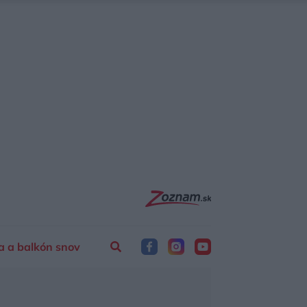
a a balkón snov