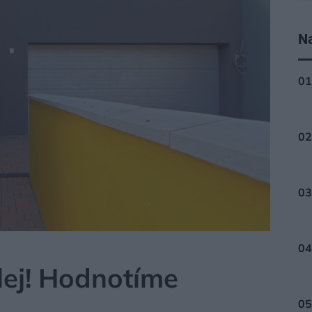
Na
 BRÁNY
alej! Hodnotíme