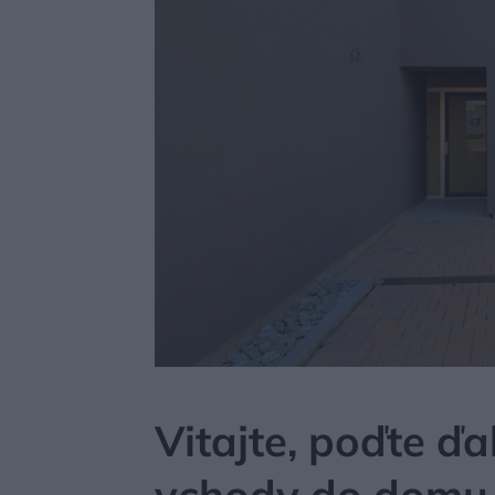
MÔJDOM
STAVBA A REKONŠTRUKCIA
DVERE,
Vitajte, poďte ď