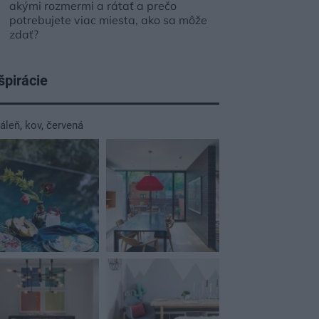
akými rozmermi a rátať a prečo
potrebujete viac miesta, ako sa môže
zdať?
špirácie
dáleň
,
kov
,
červená