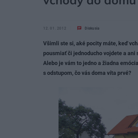
vchody do domu
12. 01. 2012
Diskusia
Všimli ste si, aké pocity máte, keď 
pousmiať či jednoducho vojdete a ani s
Alebo je vám to jedno a žiadna emócia
s odstupom, čo vás doma víta prvé?