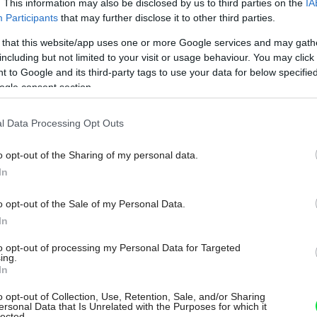
. This information may also be disclosed by us to third parties on the
IA
Participants
that may further disclose it to other third parties.
j časti. Predpokladám, že prístupová cesta
 that this website/app uses one or more Google services and may gath
čam dať pred dvere čo najviac zelene, aby
including but not limited to your visit or usage behaviour. You may click 
me snahu vytvoriť príjemný kút na
 to Google and its third-party tags to use your data for below specifi
ogle consent section.
boli iné materiály, bol by fajn.
l Data Processing Opt Outs
o opt-out of the Sharing of my personal data.
In
o opt-out of the Sale of my Personal Data.
In
to opt-out of processing my Personal Data for Targeted
ing.
In
o opt-out of Collection, Use, Retention, Sale, and/or Sharing
ersonal Data that Is Unrelated with the Purposes for which it
lected.