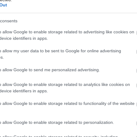
Out
consents
o allow Google to enable storage related to advertising like cookies on
Môj dom Špeciál 02/2026
Môj
evice identifiers in apps.
riedomie, kde máte chuť si poklebetiť, kde sa vám chce
vere menej prispôsobené fasáde, ale atmosféra je fajn.
o allow my user data to be sent to Google for online advertising
aním strechy, čiže tmavosivé a kovové so všetkým, čo
s.
 a technickými detailmi. Ale to nič, červená lavička
to allow Google to send me personalized advertising.
rch. Peter C. Abonyi)
Dano Veselský
o allow Google to enable storage related to analytics like cookies on
vytvoriť priedomie, kde máte chuť si
evice identifiers in apps.
smiať. Možno by sme zvolili vstupné dvere
o allow Google to enable storage related to functionality of the website
atmosféra je fajn. Zaujímavé by boli dvere
čiže tmavosivé a kovové so všetkým, čo ku
o allow Google to enable storage related to personalization.
rutkami a technickými detailmi. Ale to nič,
o allow Google to enable storage related to security, including