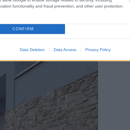
o vyvažujú. (autor: Ing. arch. Peter C.
cation functionality and fraud prevention, and other user protection.
CONFIRM
Data Deletion
Data Access
Privacy Policy