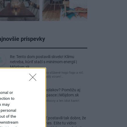
jnovšie príspevky
Re: Tento dom postavili skvelo! Klímu
netreba, kúriť stačí s minimom energií |
Môjdom.sk
tuctový barák, čakal som to sľúbené hogo fogo a nič.
Záhrada nuda, žiadny vzrastlý strom!…
Re: Ako sa zbaviť ucholakov? Pomôžu aj
sonal or
jednoduché domáce pasce | Môjdom.sk
ection to
blbeckovia, "ucholak" je uzitocny a len idiot kantri
ou may
uzitocny hmyz
 personal
out of the
Re: Vidiecku usadlosť postavili tak dobre, že
 downstream
domáceho chráni i dnes. Ešte tu vidno