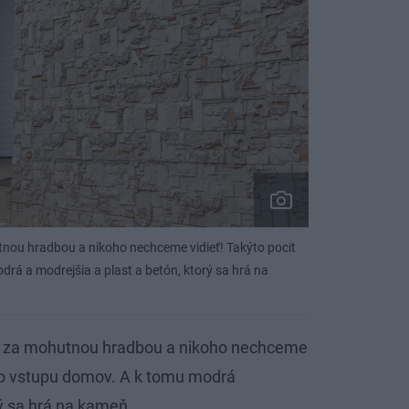
nou hradbou a nikoho nechceme vidieť! Takýto pocit
á a modrejšia a plast a betón, ktorý sa hrá na
e za mohutnou hradbou a nikoho nechceme
to vstupu domov. A k tomu modrá
rý sa hrá na kameň.