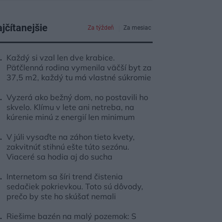
jčítanejšie
Za týždeň
Za mesiac
Každý si vzal len dve krabice.
Päťčlenná rodina vymenila väčší byt za
37,5 m2, každý tu má vlastné súkromie
Vyzerá ako bežný dom, no postavili ho
skvelo. Klímu v lete ani netreba, na
kúrenie minú z energií len minimum
V júli vysaďte na záhon tieto kvety,
zakvitnúť stihnú ešte túto sezónu.
Viaceré sa hodia aj do sucha
Internetom sa šíri trend čistenia
sedačiek pokrievkou. Toto sú dôvody,
prečo by ste ho skúšať nemali
Riešime bazén na malý pozemok: S