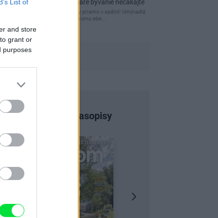
B’s List of
kamenné múry, no staré bývanie nečakajte
čakám kedy budú wc misy priamo v spálni! Umývadlá
už sú štandardom! Tu niekomu ebe…
er and store
to grant or
ed purposes
Najnovšie časopisy