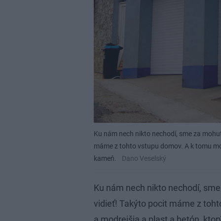
Ku nám nech nikto nechodí, sme za mohut
máme z tohto vstupu domov. A k tomu modr
kameň.
Dano Veselský
Ku nám nech nikto nechodí, sm
vidieť! Takýto pocit máme z toh
a modrejšia a plast a betón, kto