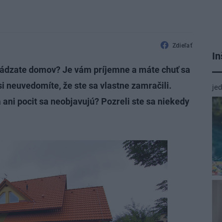
Zdieľať
In
vchádzate domov? Je vám príjemne a máte chuť sa
i neuvedomíte, že ste sa vlastne zamračili.
je
 ani pocit sa neobjavujú? Pozreli ste sa niekedy