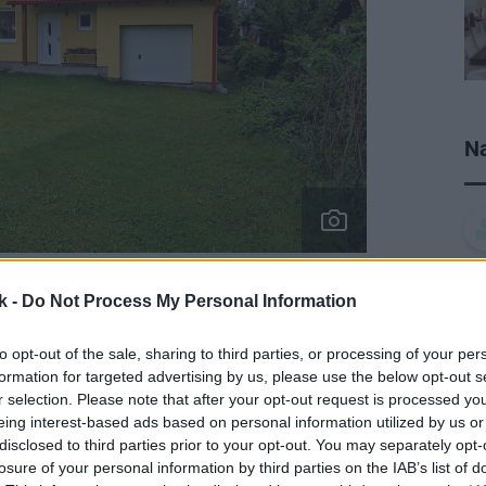
Na
ndividuálna výstavba. Katalógový domček jemne
k -
Do Not Process My Personal Information
nožstvom cenovo dostupného plastu aj vo vstupnej
 a chodník ešte pribudnú, odporúčam dať pred dvere čo
to opt-out of the sale, sharing to third parties, or processing of your per
li. Oceňujeme snahu vytvoriť príjemný kút na posedenie
formation for targeted advertising by us, please use the below opt-out s
ol by fajn.
Dano Veselský
r selection. Please note that after your opt-out request is processed y
eing interest-based ads based on personal information utilized by us or
disclosed to third parties prior to your opt-out. You may separately opt-
nská individuálna výstavba. Katalógový
losure of your personal information by third parties on the IAB’s list of
orom a, samozrejme, s množstvom cenovo