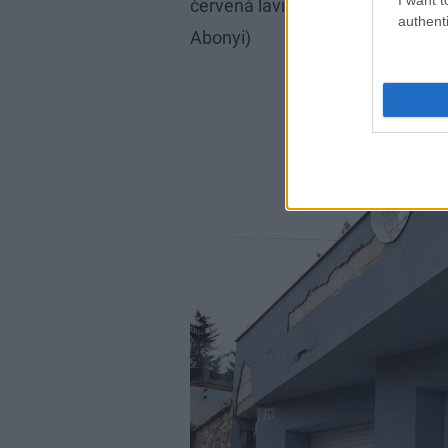
červená lavička a trocha zelene t
authenti
Abonyi)