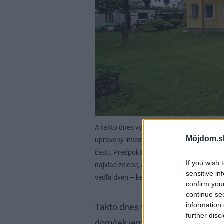
A takto dnes vyzerá typická slovenská i
Môjdom.s
upravený investorom a, samozrejme, s m
časti. Predpokladám, že prístupová cesta
If you wish 
najviac zelene, aby sa v nej trocha strati
sensitive in
vedľa dverí – keby tam boli iné materiály, b
confirm you
continue se
information 
Takto dnes vyzerá typická slove
further disc
domček jemne upravený invest