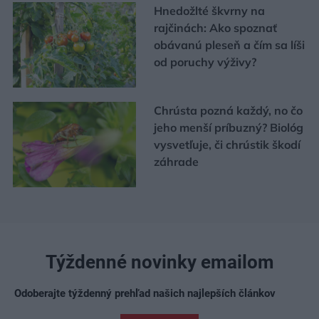
Hnedožlté škvrny na
rajčinách: Ako spoznať
obávanú pleseň a čím sa líši
od poruchy výživy?
Chrústa pozná každý, no čo
jeho menší príbuzný? Biológ
vysvetľuje, či chrústik škodí
záhrade
Týždenné novinky emailom
Odoberajte týždenný prehľad našich najlepších článkov