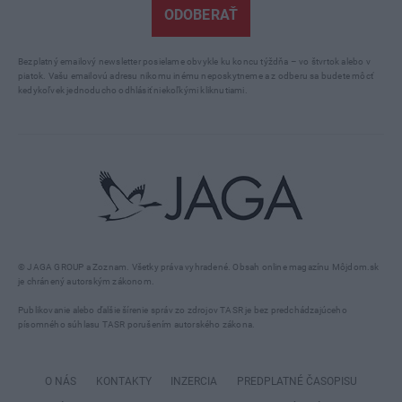
ODOBERAŤ
Bezplatný emailový newsletter posielame obvykle ku koncu týždňa – vo štvrtok alebo v
piatok. Vašu emailovú adresu nikomu inému neposkytneme a z odberu sa budete môcť
kedykoľvek jednoducho odhlásiť niekoľkými kliknutiami.
© JAGA GROUP a Zoznam. Všetky práva vyhradené. Obsah online magazínu Môjdom.sk
je chránený autorským zákonom.
Publikovanie alebo ďalšie šírenie správ zo zdrojov TASR je bez predchádzajúceho
písomného súhlasu TASR porušením autorského zákona.
O NÁS
KONTAKTY
INZERCIA
PREDPLATNÉ ČASOPISU