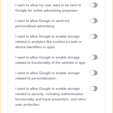
I want to allow my user data to be sent to
Google for online advertising purposes.
I want to allow Google to send me
personalized advertising.
Mohlo by vás zaujímať
I want to allow Google to enable storage
related to analytics like cookies on web or
device identifiers in apps.
ASB.sk
I want to allow Google to enable storage
Zmenili dispozíciu a odkryli
related to functionality of the website or app.
pôvodný charakter bytu.
I want to allow Google to enable storage
Výsledkom je interiér plný
related to personalization.
kontrastov
I want to allow Google to enable storage
related to security, including authentication
Ján Palenčár: Ak neurobíme
functionality and fraud prevention, and other
zmeny, stále budeme
user protection.
najhorší v dostupnosti