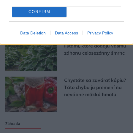
bývania
CONFIRM
Urob si sám
Data Deletion
Data Access
Privacy Policy
5 trvaliek s panašovanými
listami, ktoré dodajú vášmu
záhonu celosezónny šmrnc
Chystáte sa zavárať kápiu?
Táto chyba ju premení na
nevábne mäkkú hmotu
Záhrada