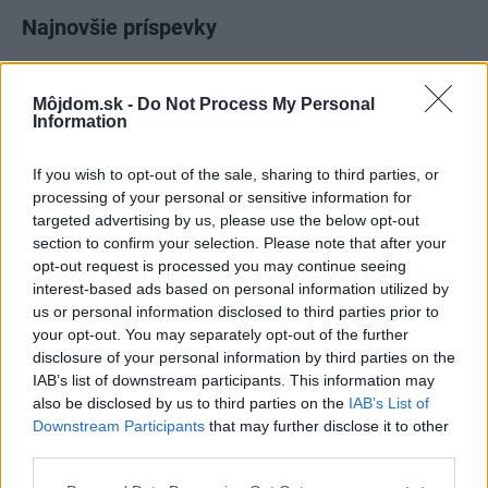
Najnovšie príspevky
Re: Takto sa rieši málo úložného miesta. V tomto byte
Môjdom.sk -
Do Not Process My Personal
stačil jeden prvok | Môjdom.sk
Information
My napríklad labky utierame hneď pri dverách a doma pred dvere
používame tyčový ETA Terier…
If you wish to opt-out of the sale, sharing to third parties, or
processing of your personal or sensitive information for
Re: Takto sa rieši málo úložného miesta. V tomto byte
targeted advertising by us, please use the below opt-out
stačil jeden prvok | Môjdom.sk
section to confirm your selection. Please note that after your
Dizajn je to nádherný, tá brezová preglejka a čisté línie vyzerajú super.
Ale vždy, keď…
opt-out request is processed you may continue seeing
interest-based ads based on personal information utilized by
us or personal information disclosed to third parties prior to
Re: Toto je najväčší mýtus pri ošetrení dreva a môže vás
vyjsť draho. Ako ho ochrániť pred hnitím a škodcami?
your opt-out. You may separately opt-out of the further
clovek by cakal ze vysusene drahe drevo bolo predtym naparovane aby
disclosure of your personal information by third parties on the
sa zbavilo zarodkov skodcov...
IAB’s list of downstream participants. This information may
also be disclosed by us to third parties on the
IAB’s List of
Downstream Participants
that may further disclose it to other
third parties.
Please note that this website/app uses one or more Google