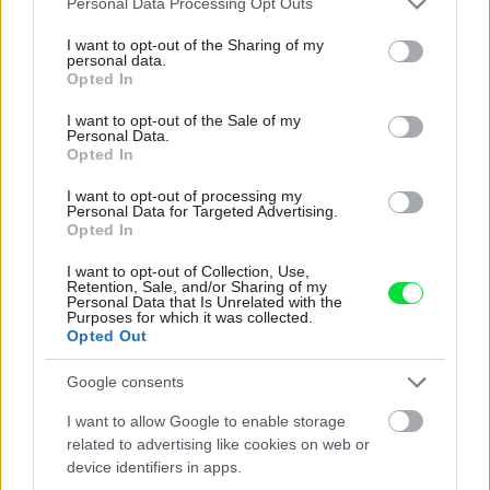
Personal Data Processing Opt Outs
services and may gather and store information including but
not limited to your visit or usage behaviour. You may click to
I want to opt-out of the Sharing of my
personal data.
grant or deny consent to Google and its third-party tags to
Opted In
use your data for below specified purposes in below Google
Najnovšie časopisy
consent section.
I want to opt-out of the Sale of my
Personal Data.
Opted In
I want to opt-out of processing my
Personal Data for Targeted Advertising.
Opted In
I want to opt-out of Collection, Use,
Retention, Sale, and/or Sharing of my
Personal Data that Is Unrelated with the
Purposes for which it was collected.
Opted Out
Môj dom 07-08/2026
Google consents
I want to allow Google to enable storage
related to advertising like cookies on web or
device identifiers in apps.