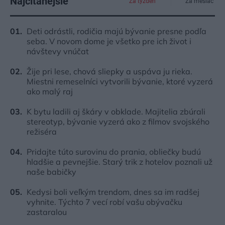
Najčítanejšie
Za týždeň
Za mesiac
Deti odrástli, rodičia majú bývanie presne podľa
seba. V novom dome je všetko pre ich život i
návštevy vnúčat
Žije pri lese, chová sliepky a uspáva ju rieka.
Miestni remeselníci vytvorili bývanie, ktoré vyzerá
ako malý raj
K bytu ladili aj škáry v obklade. Majitelia zbúrali
stereotyp, bývanie vyzerá ako z filmov svojského
režiséra
Pridajte túto surovinu do prania, obliečky budú
hladšie a pevnejšie. Starý trik z hotelov poznali už
naše babičky
Kedysi boli veľkým trendom, dnes sa im radšej
vyhnite. Týchto 7 vecí robí vašu obývačku
zastaralou