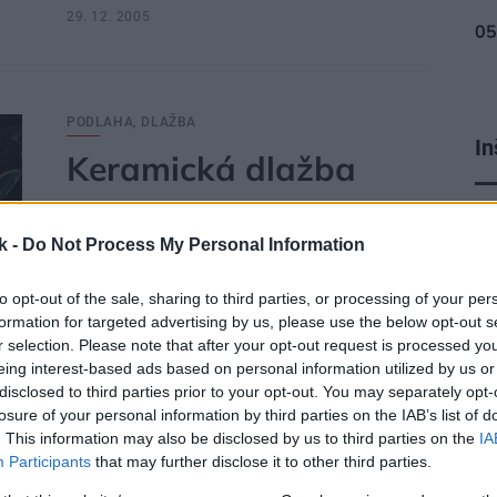
29. 12. 2005
PODLAHA, DLAŽBA
In
Keramická dlažba
je
Bez keramickej dlažby sa nezaobíde takmer ani jeden
k -
Do Not Process My Personal Information
byt. Do kúpeľne a WC sú ideálne dlaždice, a to najmä
preto, lebo sú odolné, ľahko sa čistia a môžu mať aj
to opt-out of the sale, sharing to third parties, or processing of your per
protisklzovú úpravu. Sú to vlastnosti, ktoré sa v
formation for targeted advertising by us, please use the below opt-out s
mokrom prostredí oceňujú najviac. Veľkoformátové
r selection. Please note that after your opt-out request is processed y
dlaždice pôsobia esteticky aj v obývacej izbe a
eing interest-based ads based on personal information utilized by us or
disclosed to third parties prior to your opt-out. You may separately opt-
dokonca sa odporúčajú pri podlahovom vykurovaní.
losure of your personal information by third parties on the IAB’s list of
Dlažba má výborný tepelný odpor; teplo veľmi dobre
. This information may also be disclosed by us to third parties on the
IA
akumuluje a potom pomaly uvoľňuje.
Participants
that may further disclose it to other third parties.
28. 12. 2005