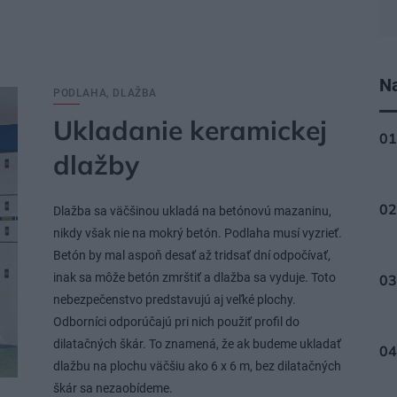
Na
PODLAHA, DLAŽBA
Ukladanie keramickej
dlažby
Dlažba sa väčšinou ukladá na betónovú mazaninu,
nikdy však nie na mokrý betón. Podlaha musí vyzrieť.
Betón by mal aspoň desať až tridsať dní odpočívať,
inak sa môže betón zmrštiť a dlažba sa vyduje. Toto
nebezpečenstvo predstavujú aj veľké plochy.
Odborníci odporúčajú pri nich použiť profil do
dilatačných škár. To znamená, že ak budeme ukladať
dlažbu na plochu väčšiu ako 6 x 6 m, bez dilatačných
škár sa nezaobídeme.