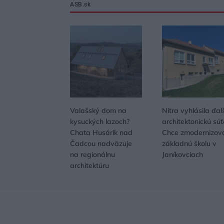
ASB.sk
Valašský dom na
Nitra vyhlásila ďal
kysuckých lazoch?
architektonickú súť
Chata Husárik nad
Chce zmodernizov
Čadcou nadväzuje
základnú školu v
na regionálnu
Janíkovciach
architektúru