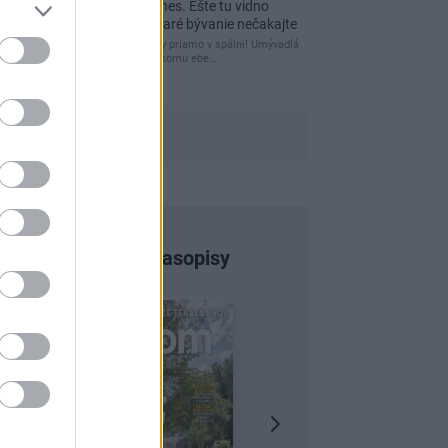
domáceho chráni i dnes. Ešte tu vidno
kamenné múry, no staré bývanie nečakajte
čakám kedy budú wc misy priamo v spálni! Umývadlá
už sú štandardom! Tu niekomu ebe…
Najnovšie časopisy