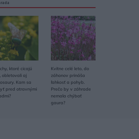
hrada
hy, ktoré cicajú
Kvitne celé leto, do
, obletovali aj
záhonov prináša
nosaury. Kam sa
ľahkosť a pohyb.
ryť pred otravnými
Prečo by v záhrade
admi?
nemala chýbať
gaura?