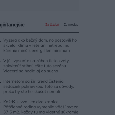
jčítanejšie
Za týždeň
Za mesiac
Vyzerá ako bežný dom, no postavili ho
skvelo. Klímu v lete ani netreba, na
kúrenie minú z energií len minimum
V júli vysaďte na záhon tieto kvety,
zakvitnúť stihnú ešte túto sezónu.
Viaceré sa hodia aj do sucha
Internetom sa šíri trend čistenia
sedačiek pokrievkou. Toto sú dôvody,
prečo by ste ho skúšať nemali
Každý si vzal len dve krabice.
Päťčlenná rodina vymenila väčší byt za
37,5 m2, každý tu má vlastné súkromie