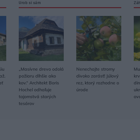
Urob si sám
Zá
šiu
„Masívne drevo odolá
Nenechajte stromy
Muc
až.
požiaru dlhšie ako
divoko zarásť! Júlový
krv
ať
kov.“ Architekt Boris
rez, ktorý rozhodne o
di
Hochel odhaľuje
úrode
uk
tajomstvá starých
ov
tesárov