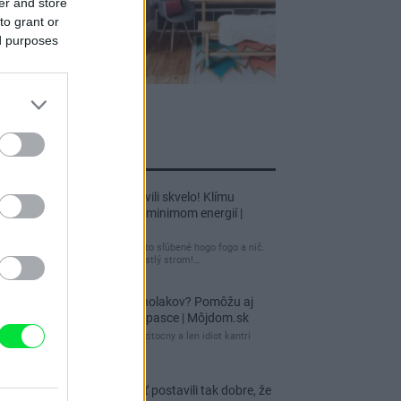
er and store
to grant or
ed purposes
jnovšie príspevky
Re: Tento dom postavili skvelo! Klímu
netreba, kúriť stačí s minimom energií |
Môjdom.sk
tuctový barák, čakal som to sľúbené hogo fogo a nič.
Záhrada nuda, žiadny vzrastlý strom!…
Re: Ako sa zbaviť ucholakov? Pomôžu aj
jednoduché domáce pasce | Môjdom.sk
blbeckovia, "ucholak" je uzitocny a len idiot kantri
uzitocny hmyz
Re: Vidiecku usadlosť postavili tak dobre, že