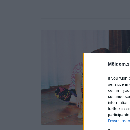
Môjdom.s
If you wish 
sensitive in
confirm you
continue se
information 
further disc
participants
Downstream 