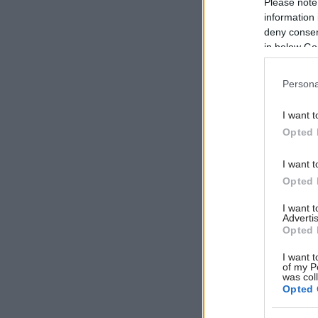
Please note
information 
deny consent
in below Go
Persona
I want t
Opted 
I want t
Opted 
I want 
Advertis
Opted 
I want t
of my P
was col
Opted 