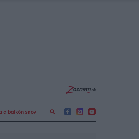
a a balkón snov