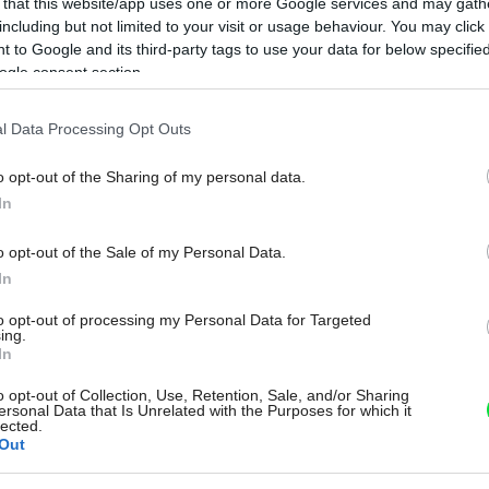
 that this website/app uses one or more Google services and may gath
including but not limited to your visit or usage behaviour. You may click 
 to Google and its third-party tags to use your data for below specifi
ogle consent section.
l Data Processing Opt Outs
Na
o opt-out of the Sharing of my personal data.
In
o opt-out of the Sale of my Personal Data.
In
to opt-out of processing my Personal Data for Targeted
ing.
In
o opt-out of Collection, Use, Retention, Sale, and/or Sharing
ersonal Data that Is Unrelated with the Purposes for which it
lected.
Out