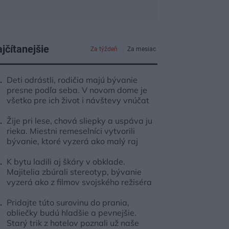
jčítanejšie
Za týždeň
Za mesiac
Deti odrástli, rodičia majú bývanie
presne podľa seba. V novom dome je
všetko pre ich život i návštevy vnúčat
Žije pri lese, chová sliepky a uspáva ju
rieka. Miestni remeselníci vytvorili
bývanie, ktoré vyzerá ako malý raj
K bytu ladili aj škáry v obklade.
Majitelia zbúrali stereotyp, bývanie
vyzerá ako z filmov svojského režiséra
Pridajte túto surovinu do prania,
obliečky budú hladšie a pevnejšie.
Starý trik z hotelov poznali už naše