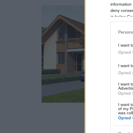
information 
deny consent
in below Go
Persona
I want t
Opted 
I want t
Opted 
I want 
Advertis
Opted 
I want t
of my P
was col
Opted 