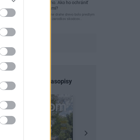
a môže vás vyjsť draho. Ako ho ochrániť
pred hnitím a škodcami?
clovek by cakal ze vysusene drahe drevo bolo predtym
naparovane aby sa zbavilo zarodkov skodcov...
Najnovšie časopisy