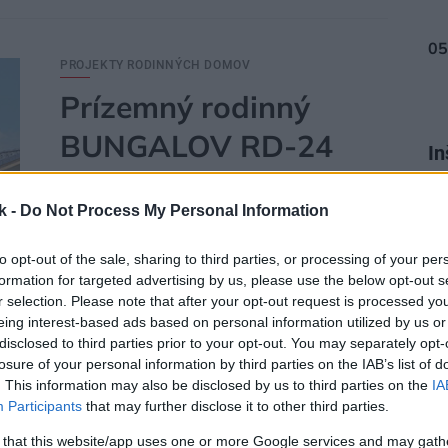
PROJEKTY RODINNÝCH DOMOV
Prízemný rodinný
BUNGALOV RD-24
In
Projekt rodinného domu BUNGALOV RD-24 od DMO
k -
Do Not Process My Personal Information
kú
architektonická kancelária
to opt-out of the sale, sharing to third parties, or processing of your per
formation for targeted advertising by us, please use the below opt-out s
r selection. Please note that after your opt-out request is processed y
eing interest-based ads based on personal information utilized by us or
disclosed to third parties prior to your opt-out. You may separately opt-
losure of your personal information by third parties on the IAB’s list of
10. 08. 2019
. This information may also be disclosed by us to third parties on the
IA
Participants
that may further disclose it to other third parties.
 that this website/app uses one or more Google services and may gath