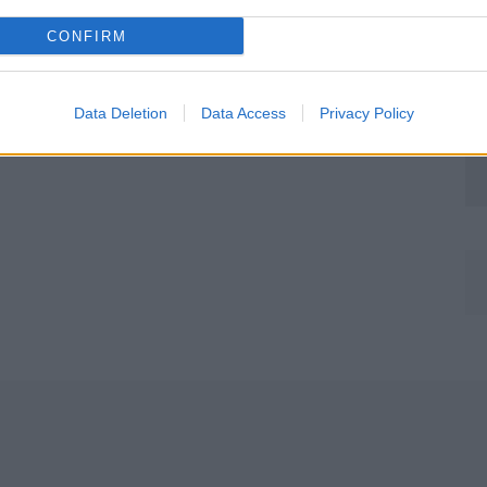
CONFIRM
Data Deletion
Data Access
Privacy Policy
Môj dom Špeciál 02/2026