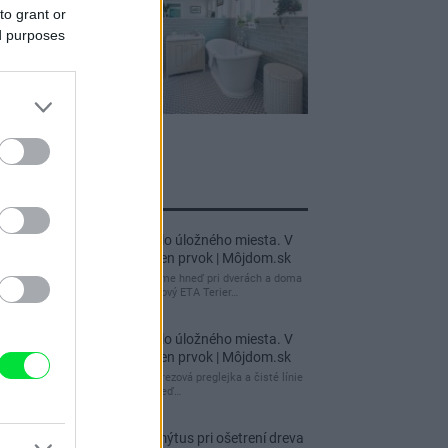
to grant or
ed purposes
jnovšie príspevky
Re: Takto sa rieši málo úložného miesta. V
tomto byte stačil jeden prvok | Môjdom.sk
My napríklad labky utierame hneď pri dverách a doma
pred dvere používame tyčový ETA Terier…
Re: Takto sa rieši málo úložného miesta. V
tomto byte stačil jeden prvok | Môjdom.sk
Dizajn je to nádherný, tá brezová preglejka a čisté línie
vyzerajú super. Ale vždy, keď…
Re: Toto je najväčší mýtus pri ošetrení dreva