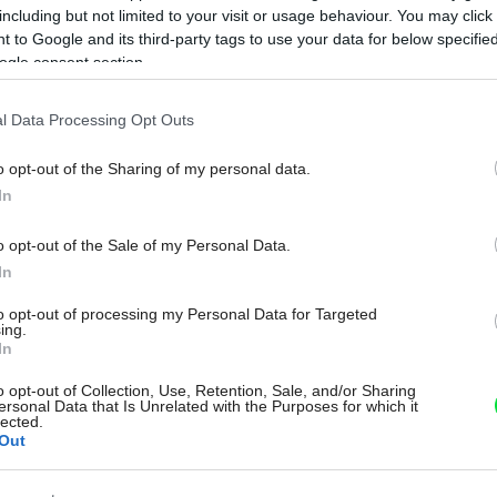
including but not limited to your visit or usage behaviour. You may click 
PROJEKTY RODINNÝCH DOMOV
 to Google and its third-party tags to use your data for below specifi
ogle consent section.
Projekt prízemného
rodinného domu BETA
l Data Processing Opt Outs
o opt-out of the Sharing of my personal data.
Projekt rodinného domu BETA od DMO
Na
In
architektonická kancelária
o opt-out of the Sale of my Personal Data.
In
to opt-out of processing my Personal Data for Targeted
ing.
In
10. 08. 2019
o opt-out of Collection, Use, Retention, Sale, and/or Sharing
ersonal Data that Is Unrelated with the Purposes for which it
lected.
Out