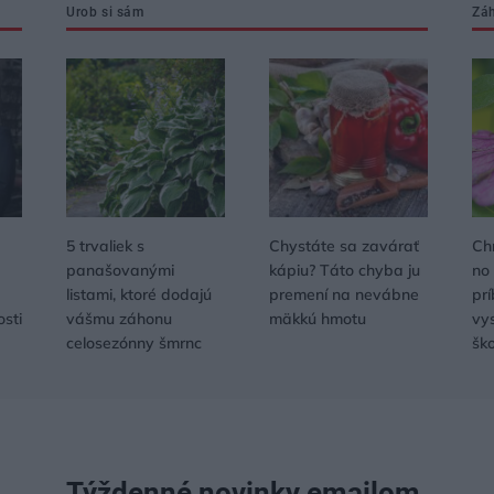
Urob si sám
Zá
5 trvaliek s
Chystáte sa zavárať
Ch
panašovanými
kápiu? Táto chyba ju
no
listami, ktoré dodajú
premení na nevábne
pr
osti
vášmu záhonu
mäkkú hmotu
vys
celosezónny šmrnc
šk
Týždenné novinky emailom