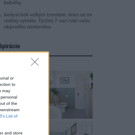
babičky
Kedysi boli veľkým trendom, dnes sa im
radšej vyhnite. Týchto 7 vecí robí vašu
obývačku zastaralou
špirácie
peľňa
,
drevo
,
zelená
sonal or
ection to
ou may
 personal
out of the
 downstream
B’s List of
er and store