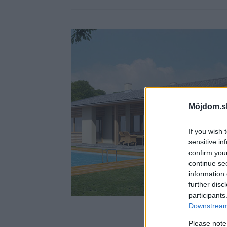
Môjdom.s
If you wish 
sensitive in
confirm you
continue se
information 
further disc
participants
Downstream 
Please note