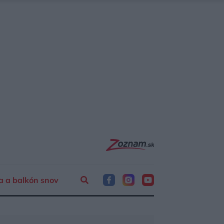
a a balkón snov