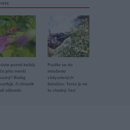
hrada
rústa pozná každý,
Pustite sa do
 čo jeho menší
množenia
íbuzný? Biológ
vždyzelených
vetľuje, či chrústik
listnáčov. Teraz je na
odí záhrade
to vhodný čas!