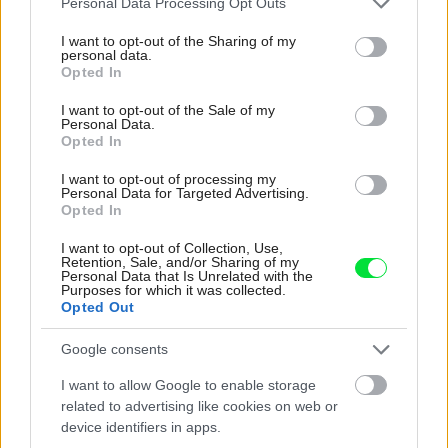
Personal Data Processing Opt Outs
services and may gather and store information including but
not limited to your visit or usage behaviour. You may click to
I want to opt-out of the Sharing of my
personal data.
grant or deny consent to Google and its third-party tags to
Opted In
use your data for below specified purposes in below Google
Najnovšie časopisy
consent section.
I want to opt-out of the Sale of my
Personal Data.
Opted In
I want to opt-out of processing my
Personal Data for Targeted Advertising.
Opted In
I want to opt-out of Collection, Use,
Retention, Sale, and/or Sharing of my
Personal Data that Is Unrelated with the
Purposes for which it was collected.
Opted Out
Urob si sám 6/2026
Google consents
I want to allow Google to enable storage
related to advertising like cookies on web or
device identifiers in apps.