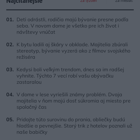
Najčítanejšie
Za týždeň
Za mesiac
Deti odrástli, rodičia majú bývanie presne podľa
seba. V novom dome je všetko pre ich život i
návštevy vnúčat
K bytu ladili aj škáry v obklade. Majitelia zbúrali
stereotyp, bývanie vyzerá ako z filmov svojského
režiséra
Kedysi boli veľkým trendom, dnes sa im radšej
vyhnite. Týchto 7 vecí robí vašu obývačku
zastaralou
V dome v lese vyriešili známy problém. Dvaja
majitelia v ňom majú dosť súkromia aj miesto pre
spoločný čas
Pridajte túto surovinu do prania, obliečky budú
hladšie a pevnejšie. Starý trik z hotelov poznali už
naše babičky