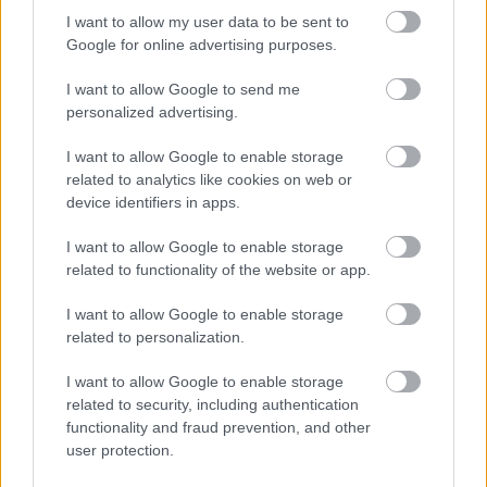
I want to allow my user data to be sent to
Google for online advertising purposes.
I want to allow Google to send me
personalized advertising.
Mohlo by vás zaujímať
I want to allow Google to enable storage
related to analytics like cookies on web or
device identifiers in apps.
ASB.sk
I want to allow Google to enable storage
Dva mosty v Trebišove sú
related to functionality of the website or app.
v havarijnom stave. Čaká
I want to allow Google to enable storage
ich oprava spolu za 11,4
related to personalization.
mil. eur
I want to allow Google to enable storage
related to security, including authentication
Strabag: Potichu sme prišli
functionality and fraud prevention, and other
a potichu odídeme
user protection.