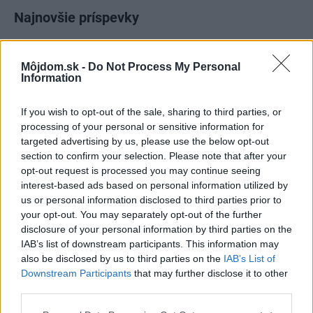
Najnovšie príspevky
Re: Takto sa rieši málo úložného miesta. V tomto byte
Môjdom.sk -
Do Not Process My Personal
stačil jeden prvok | Môjdom.sk
Information
My napríklad labky utierame hneď pri dverách a doma pred dvere
používame tyčový ETA Terier…
If you wish to opt-out of the sale, sharing to third parties, or
processing of your personal or sensitive information for
Re: Takto sa rieši málo úložného miesta. V tomto byte
targeted advertising by us, please use the below opt-out
stačil jeden prvok | Môjdom.sk
section to confirm your selection. Please note that after your
Dizajn je to nádherný, tá brezová preglejka a čisté línie vyzerajú super.
Ale vždy, keď…
opt-out request is processed you may continue seeing
interest-based ads based on personal information utilized by
us or personal information disclosed to third parties prior to
Re: Toto je najväčší mýtus pri ošetrení dreva a môže vás
vyjsť draho. Ako ho ochrániť pred hnitím a škodcami?
your opt-out. You may separately opt-out of the further
clovek by cakal ze vysusene drahe drevo bolo predtym naparovane aby
disclosure of your personal information by third parties on the
sa zbavilo zarodkov skodcov...
IAB’s list of downstream participants. This information may
also be disclosed by us to third parties on the
IAB’s List of
Downstream Participants
that may further disclose it to other
third parties.
Please note that this website/app uses one or more Google