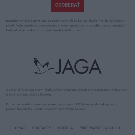
ODOBERAŤ
Bezplatný emailový newsletter posielame obvykle ku koncu týždňa – vo štvrtok alebo v
piatok. Vašu emailovú adresu nikomu inému neposkytneme a z odberu sa budete môcť
kedykoľvek jednoducho odhlásiť niekoľkými kliknutiami.
© JAGA GROUP a Zoznam. Všetky práva vyhradené. Obsah online magazínu Môjdom.sk
je chránený autorským zákonom.
Publikovanie alebo ďalšie šírenie správ zo zdrojov TASR je bez predchádzajúceho
písomného súhlasu TASR porušením autorského zákona.
O NÁS
KONTAKTY
INZERCIA
PREDPLATNÉ ČASOPISU