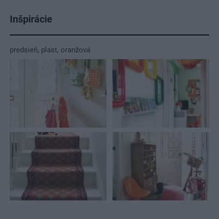
Inšpirácie
predsieň
,
plast
,
oranžová