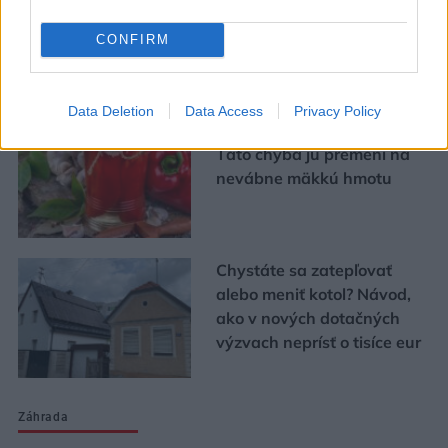
CONFIRM
Urob si sám
Data Deletion
Data Access
Privacy Policy
Chystáte sa zavárať kápiu?
Táto chyba ju premení na
nevábne mäkkú hmotu
Chystáte sa zatepľovať
alebo meniť kotol? Návod,
ako v nových dotačných
výzvach neprísť o tisíce eur
Záhrada