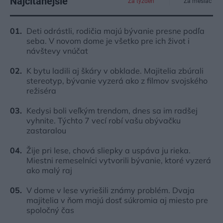
Najčítanejšie
Za týždeň
Za mesiac
Deti odrástli, rodičia majú bývanie presne podľa
seba. V novom dome je všetko pre ich život i
návštevy vnúčat
K bytu ladili aj škáry v obklade. Majitelia zbúrali
stereotyp, bývanie vyzerá ako z filmov svojského
režiséra
Kedysi boli veľkým trendom, dnes sa im radšej
vyhnite. Týchto 7 vecí robí vašu obývačku
zastaralou
Žije pri lese, chová sliepky a uspáva ju rieka.
Miestni remeselníci vytvorili bývanie, ktoré vyzerá
ako malý raj
V dome v lese vyriešili známy problém. Dvaja
majitelia v ňom majú dosť súkromia aj miesto pre
spoločný čas