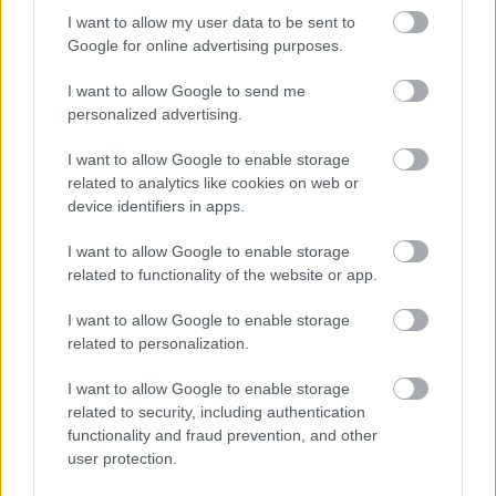
I want to allow my user data to be sent to
Google for online advertising purposes.
I want to allow Google to send me
personalized advertising.
Mohlo by vás zaujímať
I want to allow Google to enable storage
related to analytics like cookies on web or
device identifiers in apps.
ASB.sk
I want to allow Google to enable storage
Ružomberok sa konečne
related to functionality of the website or app.
dočkal. Rekonštrukcia
I want to allow Google to enable storage
železničnej stanice sa stáva
related to personalization.
realitou
I want to allow Google to enable storage
related to security, including authentication
Rekonštrukcia Mestskej
functionality and fraud prevention, and other
búdy v Skalici finišuje.
user protection.
Práce chcú stihnúť do