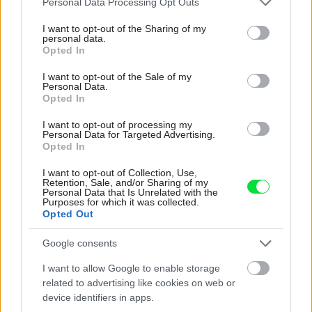
Personal Data Processing Opt Outs
services and may gather and store information including but
not limited to your visit or usage behaviour. You may click to
I want to opt-out of the Sharing of my
personal data.
grant or deny consent to Google and its third-party tags to
Opted In
use your data for below specified purposes in below Google
Najnovšie časopisy
consent section.
I want to opt-out of the Sale of my
Personal Data.
Opted In
I want to opt-out of processing my
Personal Data for Targeted Advertising.
Opted In
I want to opt-out of Collection, Use,
Retention, Sale, and/or Sharing of my
Personal Data that Is Unrelated with the
Purposes for which it was collected.
Opted Out
Môj dom 07-08/2026
Google consents
I want to allow Google to enable storage
related to advertising like cookies on web or
device identifiers in apps.