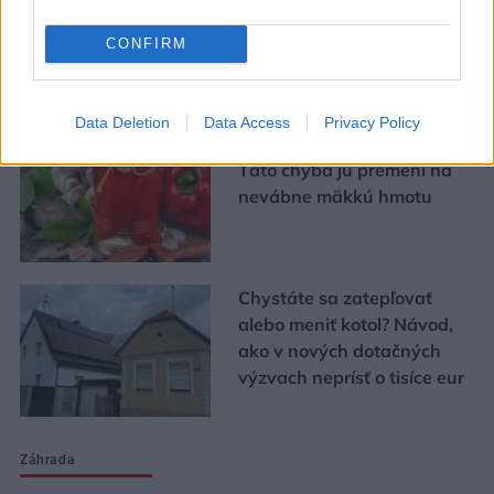
konca leta
CONFIRM
Urob si sám
Data Deletion
Data Access
Privacy Policy
Chystáte sa zavárať kápiu?
Táto chyba ju premení na
nevábne mäkkú hmotu
Chystáte sa zatepľovať
alebo meniť kotol? Návod,
ako v nových dotačných
výzvach neprísť o tisíce eur
Záhrada