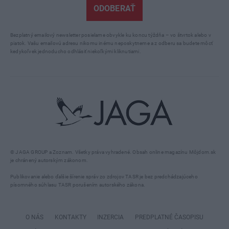
ODOBERAŤ
Bezplatný emailový newsletter posielame obvykle ku koncu týždňa – vo štvrtok alebo v
piatok. Vašu emailovú adresu nikomu inému neposkytneme a z odberu sa budete môcť
kedykoľvek jednoducho odhlásiť niekoľkými kliknutiami.
© JAGA GROUP a Zoznam. Všetky práva vyhradené. Obsah online magazínu Môjdom.sk
je chránený autorským zákonom.
Publikovanie alebo ďalšie šírenie správ zo zdrojov TASR je bez predchádzajúceho
písomného súhlasu TASR porušením autorského zákona.
O NÁS
KONTAKTY
INZERCIA
PREDPLATNÉ ČASOPISU