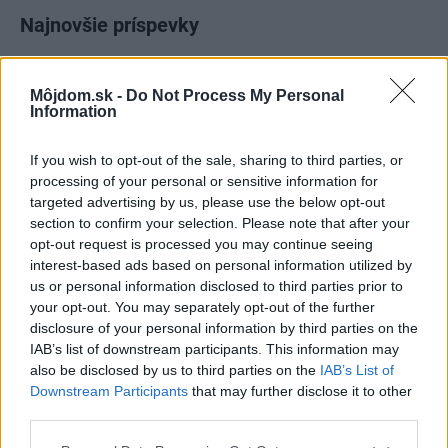
Najnovšie príspevky
Re: Takto sa rieši málo úložného miesta. V tomto byte
Môjdom.sk -
Do Not Process My Personal
stačil jeden prvok | Môjdom.sk
Information
My napríklad labky utierame hneď pri dverách a doma pred dvere
používame tyčový ETA Terier…
If you wish to opt-out of the sale, sharing to third parties, or
processing of your personal or sensitive information for
Re: Takto sa rieši málo úložného miesta. V tomto byte
targeted advertising by us, please use the below opt-out
stačil jeden prvok | Môjdom.sk
section to confirm your selection. Please note that after your
Dizajn je to nádherný, tá brezová preglejka a čisté línie vyzerajú super.
Ale vždy, keď…
opt-out request is processed you may continue seeing
interest-based ads based on personal information utilized by
us or personal information disclosed to third parties prior to
Re: Toto je najväčší mýtus pri ošetrení dreva a môže vás
vyjsť draho. Ako ho ochrániť pred hnitím a škodcami?
your opt-out. You may separately opt-out of the further
clovek by cakal ze vysusene drahe drevo bolo predtym naparovane aby
disclosure of your personal information by third parties on the
sa zbavilo zarodkov skodcov...
IAB’s list of downstream participants. This information may
also be disclosed by us to third parties on the
IAB’s List of
Downstream Participants
that may further disclose it to other
third parties.
Please note that this website/app uses one or more Google