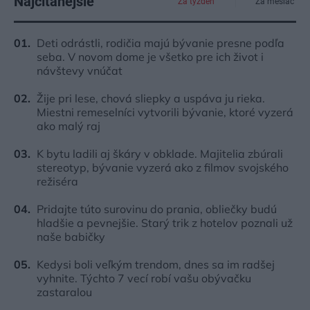
Najčítanejšie
Za týždeň
Za mesiac
Deti odrástli, rodičia majú bývanie presne podľa
seba. V novom dome je všetko pre ich život i
návštevy vnúčat
Žije pri lese, chová sliepky a uspáva ju rieka.
Miestni remeselníci vytvorili bývanie, ktoré vyzerá
ako malý raj
K bytu ladili aj škáry v obklade. Majitelia zbúrali
stereotyp, bývanie vyzerá ako z filmov svojského
režiséra
Pridajte túto surovinu do prania, obliečky budú
hladšie a pevnejšie. Starý trik z hotelov poznali už
naše babičky
Kedysi boli veľkým trendom, dnes sa im radšej
vyhnite. Týchto 7 vecí robí vašu obývačku
zastaralou