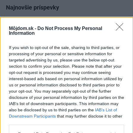
Najnovšie príspevky
Re: Takto sa rieši málo úložného miesta. V tomto byte
Môjdom.sk -
Do Not Process My Personal
stačil jeden prvok | Môjdom.sk
Information
My napríklad labky utierame hneď pri dverách a doma pred dvere
používame tyčový ETA Terier…
If you wish to opt-out of the sale, sharing to third parties, or
processing of your personal or sensitive information for
Re: Takto sa rieši málo úložného miesta. V tomto byte
targeted advertising by us, please use the below opt-out
stačil jeden prvok | Môjdom.sk
section to confirm your selection. Please note that after your
Dizajn je to nádherný, tá brezová preglejka a čisté línie vyzerajú super.
Ale vždy, keď…
opt-out request is processed you may continue seeing
interest-based ads based on personal information utilized by
us or personal information disclosed to third parties prior to
Re: Toto je najväčší mýtus pri ošetrení dreva a môže vás
vyjsť draho. Ako ho ochrániť pred hnitím a škodcami?
your opt-out. You may separately opt-out of the further
clovek by cakal ze vysusene drahe drevo bolo predtym naparovane aby
disclosure of your personal information by third parties on the
sa zbavilo zarodkov skodcov...
IAB’s list of downstream participants. This information may
also be disclosed by us to third parties on the
IAB’s List of
Downstream Participants
that may further disclose it to other
third parties.
Please note that this website/app uses one or more Google