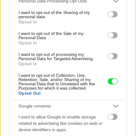
Personal Data Processing Opt Outs
services and may gather and store information including but
not limited to your visit or usage behaviour. You may click to
I want to opt-out of the Sharing of my
personal data.
grant or deny consent to Google and its third-party tags to
Opted In
use your data for below specified purposes in below Google
Najnovšie časopisy
consent section.
I want to opt-out of the Sale of my
Personal Data.
Opted In
I want to opt-out of processing my
Personal Data for Targeted Advertising.
Opted In
I want to opt-out of Collection, Use,
Retention, Sale, and/or Sharing of my
Personal Data that Is Unrelated with the
Purposes for which it was collected.
Opted Out
Môj dom 07-08/2026
Google consents
I want to allow Google to enable storage
related to advertising like cookies on web or
device identifiers in apps.