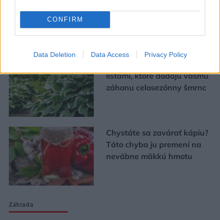
bývania
CONFIRM
Urob si sám
Data Deletion
Data Access
Privacy Policy
5 trvaliek s panašovanými
listami, ktoré dodajú vášmu
záhonu celosezónny šmrnc
Chystáte sa zavárať kápiu?
Táto chyba ju premení na
nevábne mäkkú hmotu
Záhrada