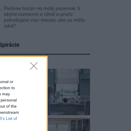
Riešime bazén na malý pozemok: S
akými rozmermi a rátať a prečo
potrebujete viac miesta, ako sa môže
zdať?
špirácie
chyňa
,
textil
,
zelená
sonal or
ection to
ou may
 personal
out of the
 downstream
B’s List of