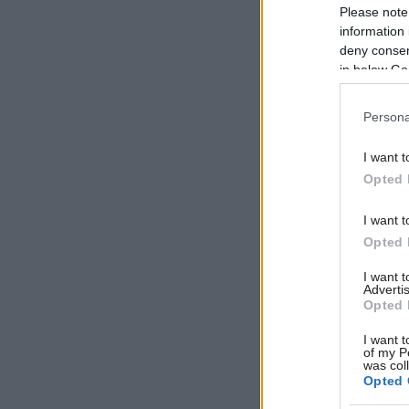
Please note
information 
deny consent
in below Go
Persona
I want t
Opted 
I want t
Opted 
I want 
Advertis
Opted 
I want t
of my P
was col
Opted 