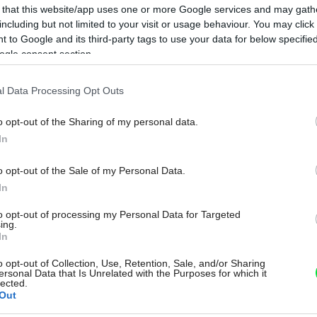
 that this website/app uses one or more Google services and may gath
including but not limited to your visit or usage behaviour. You may click 
 to Google and its third-party tags to use your data for below specifi
ogle consent section.
l Data Processing Opt Outs
o opt-out of the Sharing of my personal data.
Na
In
o opt-out of the Sale of my Personal Data.
In
to opt-out of processing my Personal Data for Targeted
ing.
In
o opt-out of Collection, Use, Retention, Sale, and/or Sharing
ersonal Data that Is Unrelated with the Purposes for which it
lected.
Out