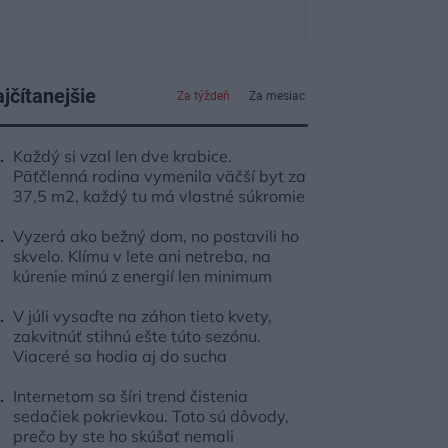
jčítanejšie
Za týždeň
Za mesiac
Každý si vzal len dve krabice.
Päťčlenná rodina vymenila väčší byt za
37,5 m2, každý tu má vlastné súkromie
Vyzerá ako bežný dom, no postavili ho
skvelo. Klímu v lete ani netreba, na
kúrenie minú z energií len minimum
V júli vysaďte na záhon tieto kvety,
zakvitnúť stihnú ešte túto sezónu.
Viaceré sa hodia aj do sucha
Internetom sa šíri trend čistenia
sedačiek pokrievkou. Toto sú dôvody,
prečo by ste ho skúšať nemali