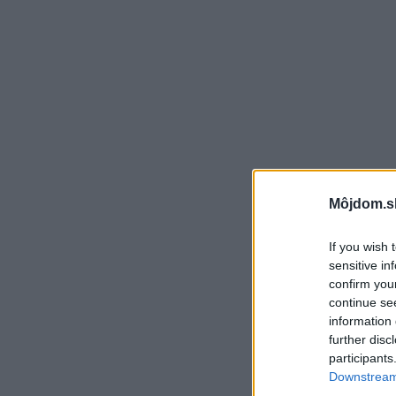
Môjdom.s
If you wish 
sensitive in
confirm you
continue se
information 
further disc
participants
Downstream 