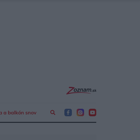
a a balkón snov