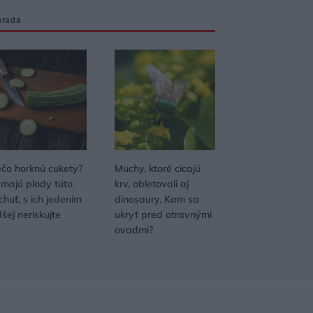
hrada
ečo horknú cukety?
Muchy, ktoré cicajú
 majú plody túto
krv, obletovali aj
huť, s ich jedením
dinosaury. Kam sa
šej neriskujte
ukryť pred otravnými
ovadmi?