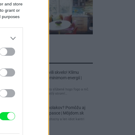
er and store
to grant or
ed purposes
jnovšie príspevky
Re: Tento dom postavili skvelo! Klímu
netreba, kúriť stačí s minimom energií |
Môjdom.sk
tuctový barák, čakal som to sľúbené hogo fogo a nič.
Záhrada nuda, žiadny vzrastlý strom!…
Re: Ako sa zbaviť ucholakov? Pomôžu aj
jednoduché domáce pasce | Môjdom.sk
blbeckovia, "ucholak" je uzitocny a len idiot kantri
uzitocny hmyz