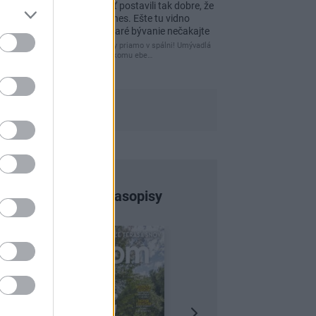
Re: Vidiecku usadlosť postavili tak dobre, že
domáceho chráni i dnes. Ešte tu vidno
kamenné múry, no staré bývanie nečakajte
čakám kedy budú wc misy priamo v spálni! Umývadlá
už sú štandardom! Tu niekomu ebe…
Najnovšie časopisy