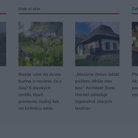
Urob si sám
Zá
Rastie vám na dvore
„Masívne drevo odolá
Pr
burina a neviete, čo s
požiaru dlhšie ako
Ak
d
ňou? 5 divokých
kov.“ Architekt Boris
pac
rastlín, ktoré
Hochel odhaľuje
rad
premenia nudný kút
tajomstvá starých
na kvitnúcu oázu
tesárov