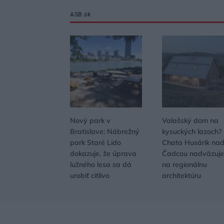
ASB.sk
Nový park v
Valašský dom na
Bratislave: Nábrežný
kysuckých lazoch?
park Staré Lido
Chata Husárik na
dokazuje, že úprava
Čadcou nadväzuje
lužného lesa sa dá
na regionálnu
urobiť citlivo
architektúru