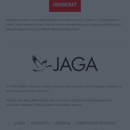
ODOBERAŤ
Bezplatný emailový newsletter posielame obvykle ku koncu týždňa – vo štvrtok alebo v
piatok. Vašu emailovú adresu nikomu inému neposkytneme a z odberu sa budete môcť
kedykoľvek jednoducho odhlásiť niekoľkými kliknutiami.
© JAGA GROUP a Zoznam. Všetky práva vyhradené. Obsah online magazínu Môjdom.sk
je chránený autorským zákonom.
Publikovanie alebo ďalšie šírenie správ zo zdrojov TASR je bez predchádzajúceho
písomného súhlasu TASR porušením autorského zákona.
O NÁS
KONTAKTY
INZERCIA
PREDPLATNÉ ČASOPISU