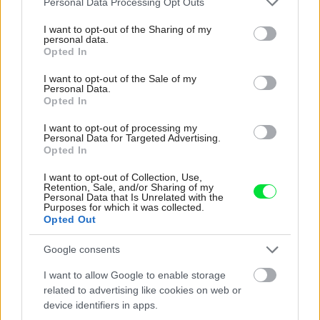
Personal Data Processing Opt Outs
services and may gather and store information including but
not limited to your visit or usage behaviour. You may click to
I want to opt-out of the Sharing of my
personal data.
grant or deny consent to Google and its third-party tags to
Opted In
use your data for below specified purposes in below Google
Najnovšie časopisy
consent section.
I want to opt-out of the Sale of my
Personal Data.
Opted In
I want to opt-out of processing my
Personal Data for Targeted Advertising.
Opted In
I want to opt-out of Collection, Use,
Retention, Sale, and/or Sharing of my
Personal Data that Is Unrelated with the
Purposes for which it was collected.
Opted Out
Môj dom 07-08/2026
Google consents
I want to allow Google to enable storage
related to advertising like cookies on web or
device identifiers in apps.