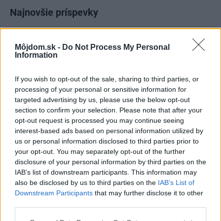
Najnovšie príspevky
Re: Takto sa rieši málo úložného miesta. V tomto byte
Môjdom.sk -
Do Not Process My Personal
stačil jeden prvok | Môjdom.sk
Information
My napríklad labky utierame hneď pri dverách a doma pred dvere
používame tyčový ETA Terier…
If you wish to opt-out of the sale, sharing to third parties, or
processing of your personal or sensitive information for
Re: Takto sa rieši málo úložného miesta. V tomto byte
targeted advertising by us, please use the below opt-out
stačil jeden prvok | Môjdom.sk
section to confirm your selection. Please note that after your
Dizajn je to nádherný, tá brezová preglejka a čisté línie vyzerajú super.
Ale vždy, keď…
opt-out request is processed you may continue seeing
interest-based ads based on personal information utilized by
us or personal information disclosed to third parties prior to
Re: Toto je najväčší mýtus pri ošetrení dreva a môže vás
vyjsť draho. Ako ho ochrániť pred hnitím a škodcami?
your opt-out. You may separately opt-out of the further
clovek by cakal ze vysusene drahe drevo bolo predtym naparovane aby
disclosure of your personal information by third parties on the
sa zbavilo zarodkov skodcov...
IAB’s list of downstream participants. This information may
also be disclosed by us to third parties on the
IAB’s List of
Downstream Participants
that may further disclose it to other
third parties.
Please note that this website/app uses one or more Google