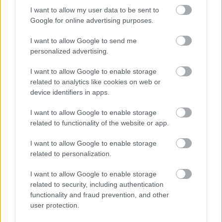
I want to allow my user data to be sent to
Google for online advertising purposes.
I want to allow Google to send me
personalized advertising.
Mohlo by vás zaujímať
I want to allow Google to enable storage
related to analytics like cookies on web or
device identifiers in apps.
ASB.sk
I want to allow Google to enable storage
Dva mosty v Trebišove sú
related to functionality of the website or app.
v havarijnom stave. Čaká
I want to allow Google to enable storage
ich oprava spolu za 11,4
related to personalization.
mil. eur
I want to allow Google to enable storage
related to security, including authentication
Strabag: Potichu sme prišli
functionality and fraud prevention, and other
a potichu odídeme
user protection.