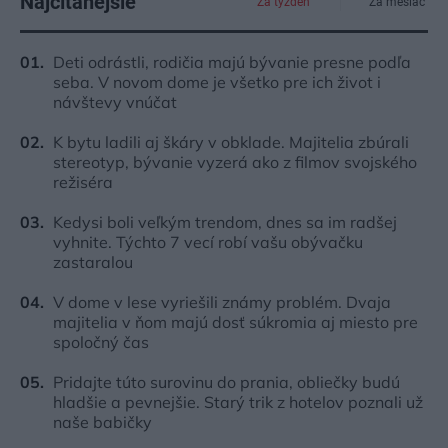
Najčítanejšie
Za týždeň
Za mesiac
Deti odrástli, rodičia majú bývanie presne podľa
seba. V novom dome je všetko pre ich život i
návštevy vnúčat
K bytu ladili aj škáry v obklade. Majitelia zbúrali
stereotyp, bývanie vyzerá ako z filmov svojského
režiséra
Kedysi boli veľkým trendom, dnes sa im radšej
vyhnite. Týchto 7 vecí robí vašu obývačku
zastaralou
V dome v lese vyriešili známy problém. Dvaja
majitelia v ňom majú dosť súkromia aj miesto pre
spoločný čas
Pridajte túto surovinu do prania, obliečky budú
hladšie a pevnejšie. Starý trik z hotelov poznali už
naše babičky