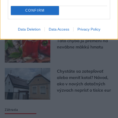
CONFIRM
Urob si sám
Data Deletion
Data Access
Privacy Policy
Chystáte sa zavárať kápiu?
Táto chyba ju premení na
nevábne mäkkú hmotu
Chystáte sa zatepľovať
alebo meniť kotol? Návod,
ako v nových dotačných
výzvach neprísť o tisíce eur
Záhrada