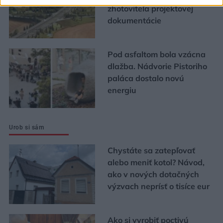
zhotoviteľa projektovej
dokumentácie
Pod asfaltom bola vzácna
dlažba. Nádvorie Pistoriho
paláca dostalo novú
energiu
Urob si sám
Chystáte sa zatepľovať
alebo meniť kotol? Návod,
ako v nových dotačných
výzvach neprísť o tisíce eur
Ako si vyrobiť poctivú