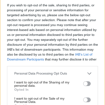
If you wish to opt-out of the sale, sharing to third parties, or
processing of your personal or sensitive information for
targeted advertising by us, please use the below opt-out
section to confirm your selection. Please note that after your
opt-out request is processed you may continue seeing
interest-based ads based on personal information utilized by
us or personal information disclosed to third parties prior to
your opt-out. You may separately opt-out of the further
disclosure of your personal information by third parties on the
Najnovšie príspevky
IAB’s list of downstream participants. This information may
also be disclosed by us to third parties on the
IAB’s List of
Downstream Participants
that may further disclose it to other
Re: Takto sa rieši málo úložného miesta. V tomto byte
third parties.
stačil jeden prvok | Môjdom.sk
My napríklad labky utierame hneď pri dverách a doma pred dvere
Please note that this website/app uses one or more Google
Personal Data Processing Opt Outs
používame tyčový ETA Terier…
services and may gather and store information including but
not limited to your visit or usage behaviour. You may click to
I want to opt-out of the Sharing of my
Re: Takto sa rieši málo úložného miesta. V tomto byte
personal data.
grant or deny consent to Google and its third-party tags to
stačil jeden prvok | Môjdom.sk
Opted In
use your data for below specified purposes in below Google
Dizajn je to nádherný, tá brezová preglejka a čisté línie vyzerajú super.
Ale vždy, keď…
consent section.
I want to opt-out of the Sale of my
Personal Data.