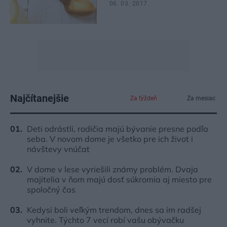
06. 03. 2017
Najčítanejšie
Za týždeň
Za mesiac
Deti odrástli, rodičia majú bývanie presne podľa
seba. V novom dome je všetko pre ich život i
návštevy vnúčat
V dome v lese vyriešili známy problém. Dvaja
majitelia v ňom majú dosť súkromia aj miesto pre
spoločný čas
Kedysi boli veľkým trendom, dnes sa im radšej
vyhnite. Týchto 7 vecí robí vašu obývačku