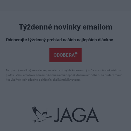
Týždenné novinky emailom
Odoberajte týždenný prehľad našich najlepších článkov
ODOBERAŤ
Bezplatný emailový newsletter posielame obvykle ku koncu týždňa – vo štvrtok alebo v
piatok. Vašu emailovú adresu nikomu inému neposkytneme a z odberu sa budete môcť
kedykoľvek jednoducho odhlásiť niekoľkými kliknutiami.