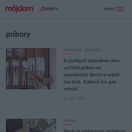
MENU
príbory
KUCHYŇA, JEDÁLEŇ
6 rýchlych spôsobov, ako
vyčistiť príbor od
nepekných škvŕn a vrátiť
mu lesk. Zaberú len pár
minút!
28. 03. 2024
DEKOR
Nech je stolovanie zážitkom