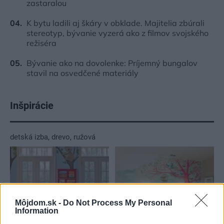
zastaralou
K bytu ladili aj škáry v obklade. Majitelia zbúrali
stereotyp, bývanie vyzerá ako z filmov svojského
režiséra
Bývanie ako na dovolenke: Príjemný bungalov
stavil na osvedčené materiály
Inšpirácie
detská izba
,
drevo
,
ružová
Môjdom.sk -
Do Not Process My Personal
Information