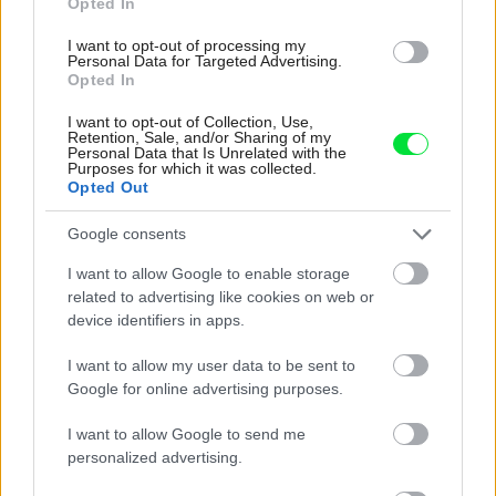
Opted In
Re: Toto je najväčší mýtus pri ošetrení dreva a môže vás
vyjsť draho. Ako ho ochrániť pred hnitím a škodcami?
I want to opt-out of processing my
clovek by cakal ze vysusene drahe drevo bolo predtym naparovane aby
Personal Data for Targeted Advertising.
sa zbavilo zarodkov skodcov...
Opted In
I want to opt-out of Collection, Use,
Retention, Sale, and/or Sharing of my
Personal Data that Is Unrelated with the
Purposes for which it was collected.
Opted Out
Google consents
I want to allow Google to enable storage
Najnovšie časopisy
related to advertising like cookies on web or
device identifiers in apps.
I want to allow my user data to be sent to
Google for online advertising purposes.
I want to allow Google to send me
personalized advertising.