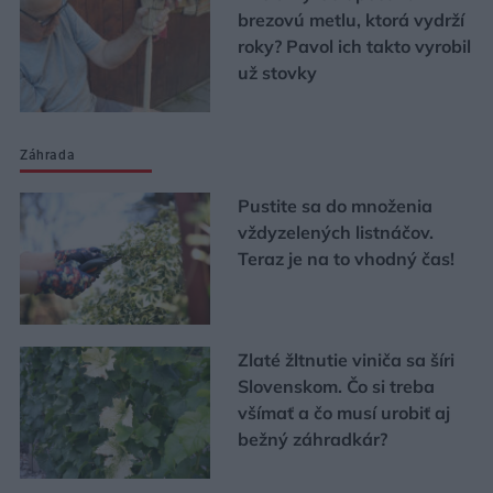
brezovú metlu, ktorá vydrží
roky? Pavol ich takto vyrobil
už stovky
Záhrada
Pustite sa do množenia
vždyzelených listnáčov.
Teraz je na to vhodný čas!
Zlaté žltnutie viniča sa šíri
Slovenskom. Čo si treba
všímať a čo musí urobiť aj
bežný záhradkár?