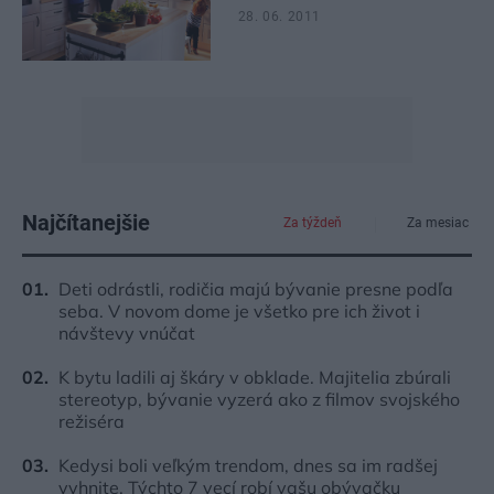
28. 06. 2011
Najčítanejšie
Za týždeň
Za mesiac
Deti odrástli, rodičia majú bývanie presne podľa
seba. V novom dome je všetko pre ich život i
návštevy vnúčat
K bytu ladili aj škáry v obklade. Majitelia zbúrali
stereotyp, bývanie vyzerá ako z filmov svojského
režiséra
Kedysi boli veľkým trendom, dnes sa im radšej
vyhnite. Týchto 7 vecí robí vašu obývačku