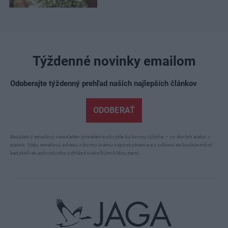
Týždenné novinky emailom
Odoberajte týždenný prehľad našich najlepších článkov
ODOBERAŤ
Bezplatný emailový newsletter posielame obvykle ku koncu týždňa – vo štvrtok alebo v
piatok. Vašu emailovú adresu nikomu inému neposkytneme a z odberu sa budete môcť
kedykoľvek jednoducho odhlásiť niekoľkými kliknutiami.