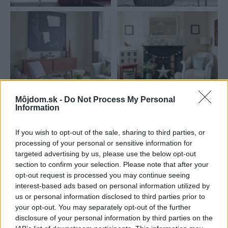
Môjdom.sk -
Do Not Process My Personal
Information
Najnovšie príspevky
If you wish to opt-out of the sale, sharing to third parties, or
processing of your personal or sensitive information for
Re: Takto sa rieši málo úložného miesta. V tomto byte
targeted advertising by us, please use the below opt-out
stačil jeden prvok | Môjdom.sk
section to confirm your selection. Please note that after your
My napríklad labky utierame hneď pri dverách a doma pred dvere
používame tyčový ETA Terier…
opt-out request is processed you may continue seeing
interest-based ads based on personal information utilized by
us or personal information disclosed to third parties prior to
Re: Takto sa rieši málo úložného miesta. V tomto byte
stačil jeden prvok | Môjdom.sk
your opt-out. You may separately opt-out of the further
Dizajn je to nádherný, tá brezová preglejka a čisté línie vyzerajú super.
disclosure of your personal information by third parties on the
Ale vždy, keď…