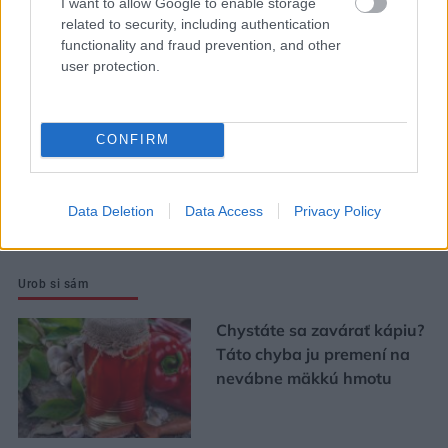
I want to allow Google to enable storage
v havarijnom stave. Čaká
related to security, including authentication
ich oprava spolu za 11,4
functionality and fraud prevention, and other
user protection.
mil. eur
Strabag: Potichu sme prišli
CONFIRM
a potichu odídeme
Data Deletion
Data Access
Privacy Policy
Urob si sám
Chystáte sa zavárať kápiu?
Táto chyba ju premení na
nevábne mäkkú hmotu