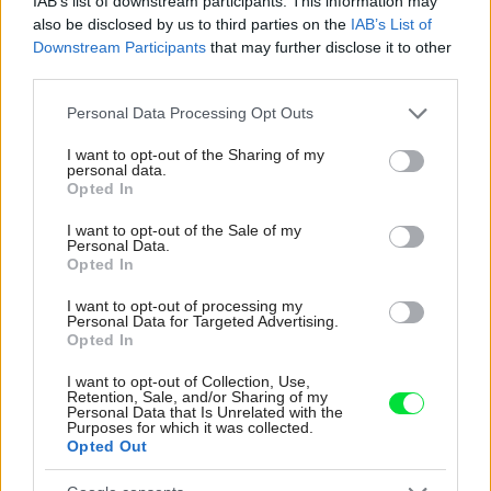
IAB’s list of downstream participants. This information may
also be disclosed by us to third parties on the
IAB’s List of
Re: Toto je najväčší mýtus pri ošetrení dreva a môže vás
Downstream Participants
that may further disclose it to other
vyjsť draho. Ako ho ochrániť pred hnitím a škodcami?
third parties.
clovek by cakal ze vysusene drahe drevo bolo predtym naparovane aby
sa zbavilo zarodkov skodcov...
Please note that this website/app uses one or more Google
Personal Data Processing Opt Outs
services and may gather and store information including but
not limited to your visit or usage behaviour. You may click to
I want to opt-out of the Sharing of my
personal data.
grant or deny consent to Google and its third-party tags to
Opted In
use your data for below specified purposes in below Google
consent section.
I want to opt-out of the Sale of my
Personal Data.
Opted In
I want to opt-out of processing my
Najnovšie časopisy
Personal Data for Targeted Advertising.
Opted In
I want to opt-out of Collection, Use,
Retention, Sale, and/or Sharing of my
Personal Data that Is Unrelated with the
Purposes for which it was collected.
Opted Out