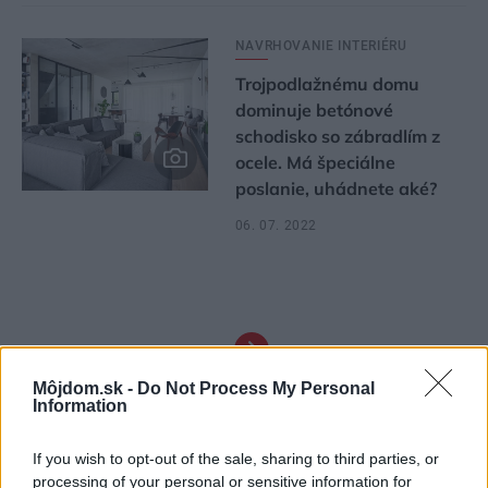
NAVRHOVANIE INTERIÉRU
Trojpodlažnému domu
dominuje betónové
schodisko so zábradlím z
ocele. Má špeciálne
poslanie, uhádnete aké?
06. 07. 2022
2
Môjdom.sk -
Do Not Process My Personal
Information
If you wish to opt-out of the sale, sharing to third parties, or
processing of your personal or sensitive information for