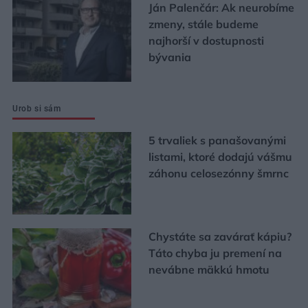
Ján Palenčár: Ak neurobíme
zmeny, stále budeme
najhorší v dostupnosti
bývania
Urob si sám
5 trvaliek s panašovanými
listami, ktoré dodajú vášmu
záhonu celosezónny šmrnc
Chystáte sa zavárať kápiu?
Táto chyba ju premení na
nevábne mäkkú hmotu