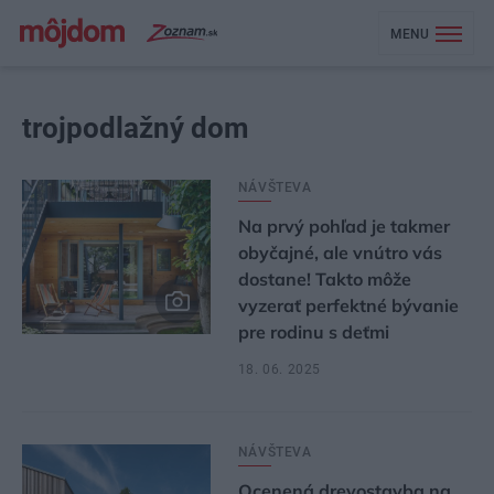
MENU
trojpodlažný dom
NÁVŠTEVA
Na prvý pohľad je takmer
obyčajné, ale vnútro vás
dostane! Takto môže
vyzerať perfektné bývanie
pre rodinu s deťmi
18. 06. 2025
NÁVŠTEVA
Ocenená drevostavba na