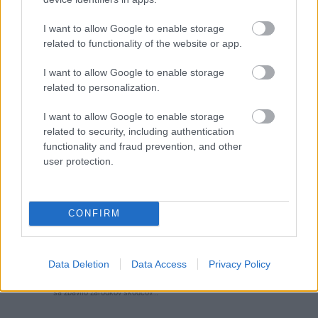
I want to allow Google to enable storage
related to functionality of the website or app.
Najnovšie príspevky
I want to allow Google to enable storage
related to personalization.
Re: Takto sa rieši málo úložného miesta. V tomto byte
I want to allow Google to enable storage
stačil jeden prvok | Môjdom.sk
related to security, including authentication
My napríklad labky utierame hneď pri dverách a doma pred dvere
functionality and fraud prevention, and other
používame tyčový ETA Terier…
user protection.
Re: Takto sa rieši málo úložného miesta. V tomto byte
stačil jeden prvok | Môjdom.sk
CONFIRM
Dizajn je to nádherný, tá brezová preglejka a čisté línie vyzerajú super.
Ale vždy, keď…
Re: Toto je najväčší mýtus pri ošetrení dreva a môže vás
Data Deletion
Data Access
Privacy Policy
vyjsť draho. Ako ho ochrániť pred hnitím a škodcami?
clovek by cakal ze vysusene drahe drevo bolo predtym naparovane aby
sa zbavilo zarodkov skodcov...