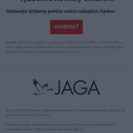
Odoberajte týždenný prehľad našich najlepších článkov
ODOBERAŤ
Bezplatný emailový newsletter posielame obvykle ku koncu týždňa – vo štvrtok alebo v
piatok. Vašu emailovú adresu nikomu inému neposkytneme a z odberu sa budete môcť
kedykoľvek jednoducho odhlásiť niekoľkými kliknutiami.
© JAGA GROUP a Zoznam. Všetky práva vyhradené. Obsah online magazínu Môjdom.sk
je chránený autorským zákonom.
Publikovanie alebo ďalšie šírenie správ zo zdrojov TASR je bez predchádzajúceho
písomného súhlasu TASR porušením autorského zákona.