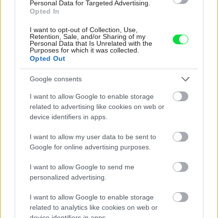
Personal Data for Targeted Advertising.
Kedysi boli veľkým trendom, dnes sa im radšej
Opted In
vyhnite. Týchto 7 vecí robí vašu obývačku
zastaralou
I want to opt-out of Collection, Use,
Retention, Sale, and/or Sharing of my
Personal Data that Is Unrelated with the
Purposes for which it was collected.
Inšpirácie
Opted Out
Google consents
kuchyňa
,
textil
,
zelená
I want to allow Google to enable storage
related to advertising like cookies on web or
device identifiers in apps.
I want to allow my user data to be sent to
Google for online advertising purposes.
I want to allow Google to send me
personalized advertising.
I want to allow Google to enable storage
related to analytics like cookies on web or
device identifiers in apps.