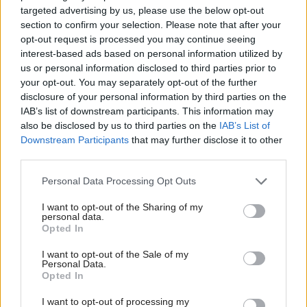
targeted advertising by us, please use the below opt-out
section to confirm your selection. Please note that after your
opt-out request is processed you may continue seeing
Najčítanejšie
Za týždeň
Za mesiac
interest-based ads based on personal information utilized by
us or personal information disclosed to third parties prior to
your opt-out. You may separately opt-out of the further
Deti odrástli, rodičia majú bývanie presne podľa
disclosure of your personal information by third parties on the
seba. V novom dome je všetko pre ich život i
IAB’s list of downstream participants. This information may
návštevy vnúčat
also be disclosed by us to third parties on the
IAB’s List of
Downstream Participants
that may further disclose it to other
Žije pri lese, chová sliepky a uspáva ju rieka.
third parties.
Miestni remeselníci vytvorili bývanie, ktoré vyzerá
ako malý raj
Please note that this website/app uses one or more Google
Personal Data Processing Opt Outs
services and may gather and store information including but
K bytu ladili aj škáry v obklade. Majitelia zbúrali
not limited to your visit or usage behaviour. You may click to
I want to opt-out of the Sharing of my
stereotyp, bývanie vyzerá ako z filmov svojského
personal data.
grant or deny consent to Google and its third-party tags to
Opted In
režiséra
use your data for below specified purposes in below Google
consent section.
I want to opt-out of the Sale of my
Pridajte túto surovinu do prania, obliečky budú
Personal Data.
hladšie a pevnejšie. Starý trik z hotelov poznali už
Opted In
naše babičky
I want to opt-out of processing my