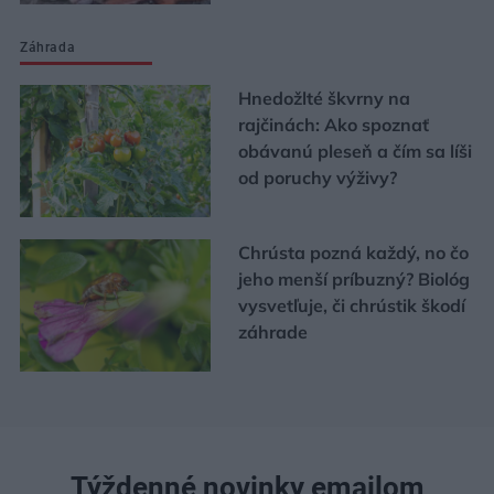
Záhrada
Hnedožlté škvrny na
rajčinách: Ako spoznať
obávanú pleseň a čím sa líši
od poruchy výživy?
Chrústa pozná každý, no čo
jeho menší príbuzný? Biológ
vysvetľuje, či chrústik škodí
záhrade
Týždenné novinky emailom