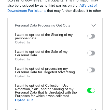
IAB’s list of downstream participants. This information may
also be disclosed by us to third parties on the
IAB’s List of
Re: Toto je najväčší mýtus pri ošetrení dreva a môže vás
Downstream Participants
that may further disclose it to other
vyjsť draho. Ako ho ochrániť pred hnitím a škodcami?
third parties.
clovek by cakal ze vysusene drahe drevo bolo predtym naparovane aby
sa zbavilo zarodkov skodcov...
Please note that this website/app uses one or more Google
Personal Data Processing Opt Outs
services and may gather and store information including but
not limited to your visit or usage behaviour. You may click to
I want to opt-out of the Sharing of my
personal data.
grant or deny consent to Google and its third-party tags to
Opted In
use your data for below specified purposes in below Google
consent section.
I want to opt-out of the Sale of my
Personal Data.
Opted In
I want to opt-out of processing my
Najnovšie časopisy
Personal Data for Targeted Advertising.
Opted In
I want to opt-out of Collection, Use,
Retention, Sale, and/or Sharing of my
Personal Data that Is Unrelated with the
Purposes for which it was collected.
Opted Out