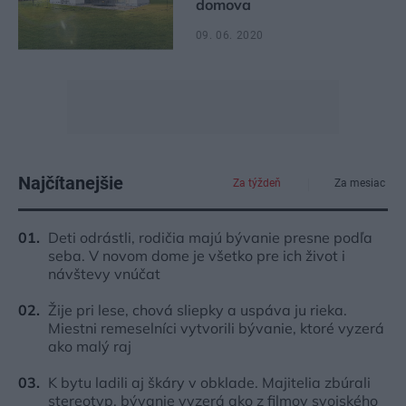
domova
09. 06. 2020
Najčítanejšie
Za týždeň
Za mesiac
Deti odrástli, rodičia majú bývanie presne podľa
seba. V novom dome je všetko pre ich život i
návštevy vnúčat
Žije pri lese, chová sliepky a uspáva ju rieka.
Miestni remeselníci vytvorili bývanie, ktoré vyzerá
ako malý raj
K bytu ladili aj škáry v obklade. Majitelia zbúrali
stereotyp, bývanie vyzerá ako z filmov svojského