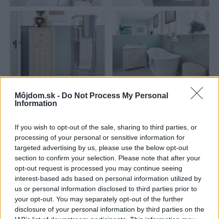
Môjdom.sk -
Do Not Process My Personal
Information
Najnovšie príspevky
If you wish to opt-out of the sale, sharing to third parties, or
processing of your personal or sensitive information for
Re: Takto sa rieši málo úložného miesta. V tomto byte
targeted advertising by us, please use the below opt-out
stačil jeden prvok | Môjdom.sk
section to confirm your selection. Please note that after your
My napríklad labky utierame hneď pri dverách a doma pred dvere
používame tyčový ETA Terier…
opt-out request is processed you may continue seeing
interest-based ads based on personal information utilized by
us or personal information disclosed to third parties prior to
Re: Takto sa rieši málo úložného miesta. V tomto byte
stačil jeden prvok | Môjdom.sk
your opt-out. You may separately opt-out of the further
Dizajn je to nádherný, tá brezová preglejka a čisté línie vyzerajú super.
disclosure of your personal information by third parties on the
Ale vždy, keď…