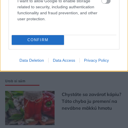
I want to allow Google to enable storage
pôvodný charakter bytu.
related to security, including authentication
Výsledkom je interiér plný
functionality and fraud prevention, and other
user protection.
kontrastov
Ján Palenčár: Ak neurobíme
CONFIRM
zmeny, stále budeme
najhorší v dostupnosti
bývania
Data Deletion
Data Access
Privacy Policy
Urob si sám
Chystáte sa zavárať kápiu?
Táto chyba ju premení na
nevábne mäkkú hmotu