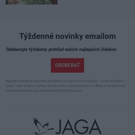
Týždenné novinky emailom
Odoberajte týždenný prehľad našich najlepších článkov
ODOBERAŤ
Bezplatný emailový newsletter posielame obvykle ku koncu týždňa – vo štvrtok alebo v
piatok. Vašu emailovú adresu nikomu inému neposkytneme a z odberu sa budete môcť
kedykoľvek jednoducho odhlásiť niekoľkými kliknutiami.