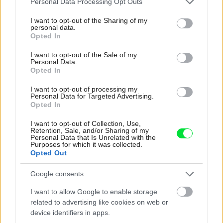
Personal Data Processing Opt Outs
services and may gather and store information including but
not limited to your visit or usage behaviour. You may click to
I want to opt-out of the Sharing of my
personal data.
grant or deny consent to Google and its third-party tags to
Opted In
use your data for below specified purposes in below Google
Najnovšie časopisy
consent section.
I want to opt-out of the Sale of my
Personal Data.
Opted In
I want to opt-out of processing my
Personal Data for Targeted Advertising.
Opted In
I want to opt-out of Collection, Use,
Retention, Sale, and/or Sharing of my
Personal Data that Is Unrelated with the
Purposes for which it was collected.
Opted Out
Môj dom 07-08/2026
Google consents
I want to allow Google to enable storage
related to advertising like cookies on web or
device identifiers in apps.