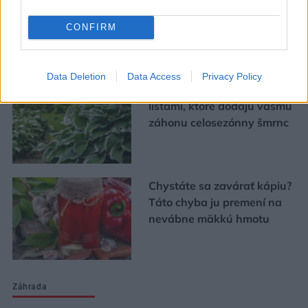
bývania
CONFIRM
Urob si sám
Data Deletion
Data Access
Privacy Policy
5 trvaliek s panašovanými
listami, ktoré dodajú vášmu
záhonu celosezónny šmrnc
Chystáte sa zavárať kápiu?
Táto chyba ju premení na
nevábne mäkkú hmotu
Záhrada