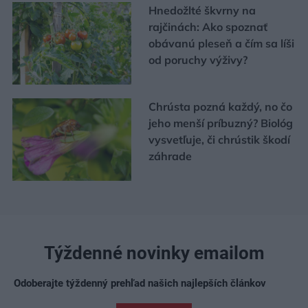
Hnedožlté škvrny na
rajčinách: Ako spoznať
obávanú pleseň a čím sa líši
od poruchy výživy?
Chrústa pozná každý, no čo
jeho menší príbuzný? Biológ
vysvetľuje, či chrústik škodí
záhrade
Týždenné novinky emailom
Odoberajte týždenný prehľad našich najlepších článkov