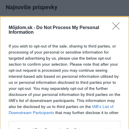
Najnovšie príspevky
Re: Takto sa rieši málo úložného miesta. V tomto byte
Môjdom.sk -
Do Not Process My Personal
stačil jeden prvok | Môjdom.sk
Information
My napríklad labky utierame hneď pri dverách a doma pred dvere
používame tyčový ETA Terier…
If you wish to opt-out of the sale, sharing to third parties, or
processing of your personal or sensitive information for
Re: Takto sa rieši málo úložného miesta. V tomto byte
targeted advertising by us, please use the below opt-out
stačil jeden prvok | Môjdom.sk
section to confirm your selection. Please note that after your
Dizajn je to nádherný, tá brezová preglejka a čisté línie vyzerajú super.
Ale vždy, keď…
opt-out request is processed you may continue seeing
interest-based ads based on personal information utilized by
us or personal information disclosed to third parties prior to
Re: Toto je najväčší mýtus pri ošetrení dreva a môže vás
vyjsť draho. Ako ho ochrániť pred hnitím a škodcami?
your opt-out. You may separately opt-out of the further
clovek by cakal ze vysusene drahe drevo bolo predtym naparovane aby
disclosure of your personal information by third parties on the
sa zbavilo zarodkov skodcov...
IAB’s list of downstream participants. This information may
also be disclosed by us to third parties on the
IAB’s List of
Downstream Participants
that may further disclose it to other
third parties.
Please note that this website/app uses one or more Google