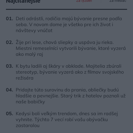
Najčítanejšie
Za týždeň
Za mesiac
Deti odrástli, rodičia majú bývanie presne podľa
seba. V novom dome je všetko pre ich život i
návštevy vnúčat
Žije pri lese, chová sliepky a uspáva ju rieka.
Miestni remeselníci vytvorili bývanie, ktoré vyzerá
ako malý raj
K bytu ladili aj škáry v obklade. Majitelia zbúrali
stereotyp, bývanie vyzerá ako z filmov svojského
režiséra
Pridajte túto surovinu do prania, obliečky budú
hladšie a pevnejšie. Starý trik z hotelov poznali už
naše babičky
Kedysi boli veľkým trendom, dnes sa im radšej
vyhnite. Týchto 7 vecí robí vašu obývačku
zastaralou