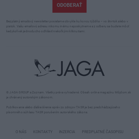
ODOBERAŤ
Bezplatný emailový newsletter posielame obvykle ku koncu týždňa – vo štvrtok alebo v
piatok. Vašu emailovú adresu nikomu inému neposkytneme a z odberu sa budete môcť
kedykoľvek jednoducho odhlásiť niekoľkými kliknutiami.
© JAGA GROUP a Zoznam. Všetky práva vyhradené. Obsah online magazínu Môjdom.sk
je chránený autorským zákonom.
Publikovanie alebo ďalšie šírenie správ zo zdrojov TASR je bez predchádzajúceho
písomného súhlasu TASR porušením autorského zákona.
O NÁS
KONTAKTY
INZERCIA
PREDPLATNÉ ČASOPISU