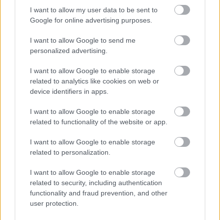
I want to allow my user data to be sent to
Google for online advertising purposes.
I want to allow Google to send me
personalized advertising.
Mohlo by vás zaujímať
I want to allow Google to enable storage
related to analytics like cookies on web or
device identifiers in apps.
ASB.sk
I want to allow Google to enable storage
Zmenili dispozíciu a odkryli
related to functionality of the website or app.
pôvodný charakter bytu.
I want to allow Google to enable storage
Výsledkom je interiér plný
related to personalization.
kontrastov
I want to allow Google to enable storage
related to security, including authentication
Ján Palenčár: Ak neurobíme
functionality and fraud prevention, and other
zmeny, stále budeme
user protection.
najhorší v dostupnosti