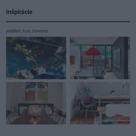
Inšpirácie
jedáleň
,
kov
,
červená