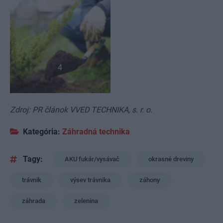
4
Zdroj: PR článok VVED TECHNIKA, s. r. o.
Kategória:
Záhradná technika
Tagy:
AKU fukár/vysávač
okrasné dreviny
trávnik
výsev trávnika
záhony
záhrada
zelenina