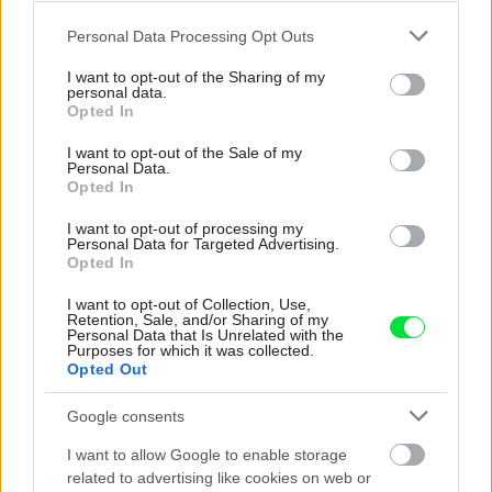
v záhrade na jeseň?
Please note that this website/app uses one or more Google
Personal Data Processing Opt Outs
services and may gather and store information including but
not limited to your visit or usage behaviour. You may click to
I want to opt-out of the Sharing of my
personal data.
grant or deny consent to Google and its third-party tags to
Opted In
use your data for below specified purposes in below Google
consent section.
I want to opt-out of the Sale of my
Personal Data.
Opted In
I want to opt-out of processing my
Personal Data for Targeted Advertising.
Opted In
I want to opt-out of Collection, Use,
Retention, Sale, and/or Sharing of my
Personal Data that Is Unrelated with the
Purposes for which it was collected.
Opted Out
Zelenina okolo domu
Google consents
I want to allow Google to enable storage
related to advertising like cookies on web or