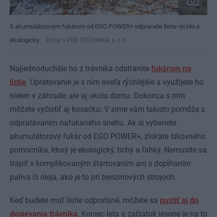
S akumulátorovým fukárom od EGO POWER+ odpracete lístie rýchlo a
ekologicky.
Zdroj: VVED TECHNIKA, s. r. o
Najjednoduchšie ho z trávnika odstránite
fukárom na
lístie
. Upratovanie je s ním oveľa rýchlejšie a využijete ho
nielen v záhrade, ale aj okolo domu. Dokonca s ním
môžete vyčistiť aj kosačku. V zime vám takisto pomôže s
odpratávaním nafúkaného snehu. Ak si vyberiete
akumulátorový fukár od EGO POWER+, získate šikovného
pomocníka, ktorý je ekologický, tichý a ľahký. Nemusíte sa
trápiť s komplikovaným štartovaním ani s dopĺňaním
paliva či oleja, ako je to pri benzínových strojoch.
Keď budete mať lístie odpratané, môžete sa
pustiť aj do
dosievania trávnika
. Koniec leta a začiatok jesene je na to