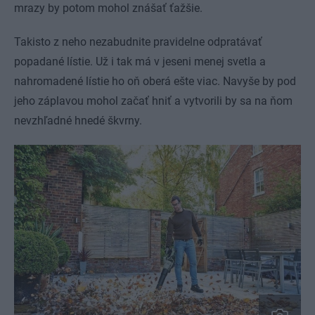
mrazy by potom mohol znášať ťažšie.
Takisto z neho nezabudnite pravidelne odpratávať
popadané lístie. Už i tak má v jeseni menej svetla a
nahromadené lístie ho oň oberá ešte viac. Navyše by pod
jeho záplavou mohol začať hniť a vytvorili by sa na ňom
nevzhľadné hnedé škvrny.