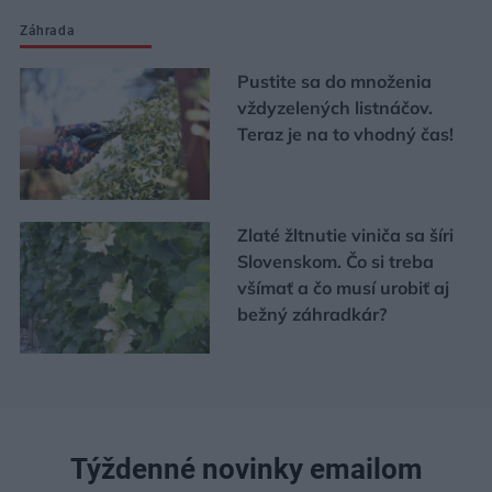
Záhrada
Pustite sa do množenia
vždyzelených listnáčov.
Teraz je na to vhodný čas!
Zlaté žltnutie viniča sa šíri
Slovenskom. Čo si treba
všímať a čo musí urobiť aj
bežný záhradkár?
Týždenné novinky emailom