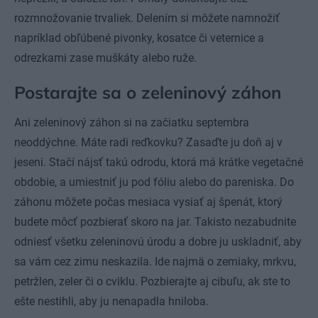
rozmnožovanie trvaliek. Delením si môžete namnožiť
napríklad obľúbené pivonky, kosatce či veternice a
odrezkami zase muškáty alebo ruže.
Postarajte sa o zeleninový záhon
Ani zeleninový záhon si na začiatku septembra
neoddýchne. Máte radi reďkovku? Zasaďte ju doň aj v
jeseni. Stačí nájsť takú odrodu, ktorá má krátke vegetačné
obdobie, a umiestniť ju pod fóliu alebo do pareniska. Do
záhonu môžete počas mesiaca vysiať aj špenát, ktorý
budete môcť pozbierať skoro na jar. Takisto nezabudnite
odniesť všetku zeleninovú úrodu a dobre ju uskladniť, aby
sa vám cez zimu neskazila. Ide najmä o zemiaky, mrkvu,
petržlen, zeler či o cviklu. Pozbierajte aj cibuľu, ak ste to
ešte nestihli, aby ju nenapadla hniloba.