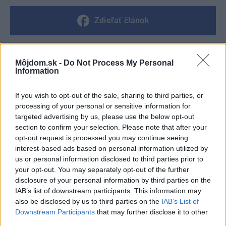
Zdieľať článok
Pozrite si viac
Môjdom.sk -
Do Not Process My Personal
Information
If you wish to opt-out of the sale, sharing to third parties, or
processing of your personal or sensitive information for
targeted advertising by us, please use the below opt-out
section to confirm your selection. Please note that after your
opt-out request is processed you may continue seeing
interest-based ads based on personal information utilized by
us or personal information disclosed to third parties prior to
your opt-out. You may separately opt-out of the further
disclosure of your personal information by third parties on the
IAB’s list of downstream participants. This information may
also be disclosed by us to third parties on the
IAB’s List of
Downstream Participants
that may further disclose it to other
Záhradkári, pozor! Viete, čo všetko máte urobiť
third parties.