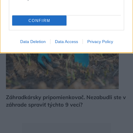
Príprava dreva jednoducho a rýchlo
CONFIRM
Data Deletion
Data Access
Privacy Policy
Záhradkársky pripomienkovač. Nezabudli ste v
záhrade spraviť týchto 9 vecí?