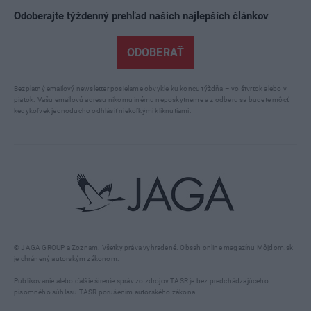
Odoberajte týždenný prehľad našich najlepších článkov
ODOBERAŤ
Bezplatný emailový newsletter posielame obvykle ku koncu týždňa – vo štvrtok alebo v
piatok. Vašu emailovú adresu nikomu inému neposkytneme a z odberu sa budete môcť
kedykoľvek jednoducho odhlásiť niekoľkými kliknutiami.
© JAGA GROUP a Zoznam. Všetky práva vyhradené. Obsah online magazínu Môjdom.sk
je chránený autorským zákonom.
Publikovanie alebo ďalšie šírenie správ zo zdrojov TASR je bez predchádzajúceho
písomného súhlasu TASR porušením autorského zákona.