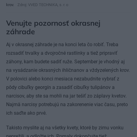
krov.
Zdroj: VVED TECHNIKA, s. r. o
Venujte pozornosť okrasnej
záhrade
Aj v okrasnej záhrade je na konci leta čo robiť. Treba
rozsadiť trvalky a dvojročné rastlinky a tiež pripraviť
záhony, kam budete sadiť ruže. September je vhodný aj
na vysádzanie okrasných ihličnanov a vždyzelených krov.
V polovici alebo konci mesiaca nezabudnite vybrať z
pôdy cibuľky georgín a zasadiť cibuľky tulipánov a
narcisov, aby ste sa mohli na jar tešiť zo záplavy kvetov.
Najmä narcisy potrebujú na zakorenenie viac času, preto
ich saďte ako prvé.
Takisto myslite aj na všetky kvety, ktoré by zimu vonku
neprežili, a odložte ich. Pomaly dokončujte tiež