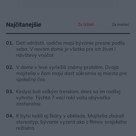
Najčítanejšie
Za týždeň
Za mesiac
Deti odrástli, rodičia majú bývanie presne podľa
seba. V novom dome je všetko pre ich život i
návštevy vnúčat
V dome v lese vyriešili známy problém. Dvaja
majitelia v ňom majú dosť súkromia aj miesto pre
spoločný čas
Kedysi boli veľkým trendom, dnes sa im radšej
vyhnite. Týchto 7 vecí robí vašu obývačku
zastaralou
K bytu ladili aj škáry v obklade. Majitelia zbúrali
stereotyp, bývanie vyzerá ako z filmov svojského
režiséra