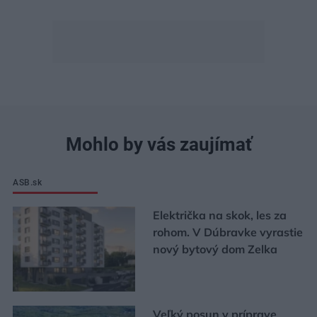
Mohlo by vás zaujímať
ASB.sk
Električka na skok, les za
rohom. V Dúbravke vyrastie
nový bytový dom Zelka
Veľký posun v príprave