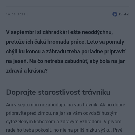
16. 09. 2021
Zdieľať
V septembri si záhradkári ešte neoddýchnu,
pretože ich čaká hromada práce. Leto sa pomaly
chýli ku koncu a záhradu treba poriadne pripraviť
na jeseň. Na čo netreba zabudnúť, aby bola na jar
zdravá a krásna?
Doprajte starostlivosť trávniku
Ani v septembri nezabúdajte na váš trávnik. Ak ho dobre
pripravíte pred zimou, na jar sa vám odvďačí hustým
sýtozeleným kobercom a zdravým vzhľadom. V prvom
rade ho treba pokosiť, no nie na príliš nízku výšku. Prvé