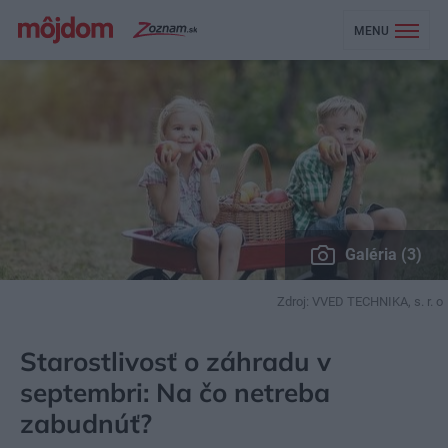
MENU
Galéria (3)
Zdroj: VVED TECHNIKA, s. r. o
MÔJDOM
ZÁHRADA A EXTERIÉR
ZÁHRADNÁ TECHNIKA
Starostlivosť o záhradu v
septembri: Na čo netreba
zabudnúť?