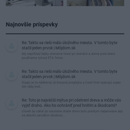
Najnovšie príspevky
Re: Takto sa rieši málo úložného miesta. V tomto byte
stačil jeden prvok | Môjdom.sk
My napríklad labky utierame hneď pri dverách a doma pred dvere
používame tyčový ETA Terier…
Re: Takto sa rieši málo úložného miesta. V tomto byte
stačil jeden prvok | Môjdom.sk
Dizajn je to nádherný, tá brezová preglejka a čisté línie vyzerajú super.
Ale vždy, keď…
Re: Toto je najväčší mýtus pri ošetrení dreva a môže vás
vyjsť draho. Ako ho ochrániť pred hnitím a škodcami?
clovek by cakal ze vysusene drahe drevo bolo predtym naparovane aby
sa zbavilo zarodkov skodcov...