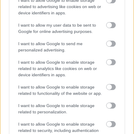
hladšie a pevnejšie. Starý trik z hotelov poznali už
I want to allow Google to enable storage
naše babičky
related to advertising like cookies on web or
device identifiers in apps.
Na šírku má len 5 metrov a ľahko ho prehliadnete.
Za nenápadnou fasádou sa skrýva miesto
I want to allow my user data to be sent to
perfektný relax
Google for online advertising purposes.
I want to allow Google to send me
Inšpirácie
personalized advertising.
I want to allow Google to enable storage
related to analytics like cookies on web or
predsieň
,
plast
,
oranžová
device identifiers in apps.
I want to allow Google to enable storage
related to functionality of the website or app.
I want to allow Google to enable storage
related to personalization.
I want to allow Google to enable storage
related to security, including authentication