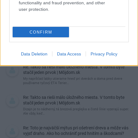
functionality and fraud prevention, and other
user protection.
CONFIRM
Najnovšie príspevky
Data Deletion
Data Access
Privacy Policy
Re: Takto sa rieši málo úložného miesta. V tomto byte
stačil jeden prvok | Môjdom.sk
My napríklad labky utierame hneď pri dverách a doma pred dvere
používame tyčový ETA Terier…
Re: Takto sa rieši málo úložného miesta. V tomto byte
stačil jeden prvok | Môjdom.sk
Dizajn je to nádherný, tá brezová preglejka a čisté línie vyzerajú super.
Ale vždy, keď…
Re: Toto je najväčší mýtus pri ošetrení dreva a môže vás
vyjsť draho. Ako ho ochrániť pred hnitím a škodcami?