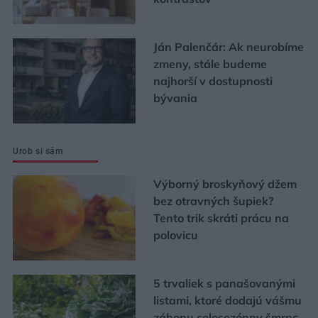
Ján Palenčár: Ak neurobíme
zmeny, stále budeme
najhorší v dostupnosti
bývania
Urob si sám
Výborný broskyňový džem
bez otravných šupiek?
Tento trik skráti prácu na
polovicu
5 trvaliek s panašovanými
listami, ktoré dodajú vášmu
záhonu celosezónny šmrnc