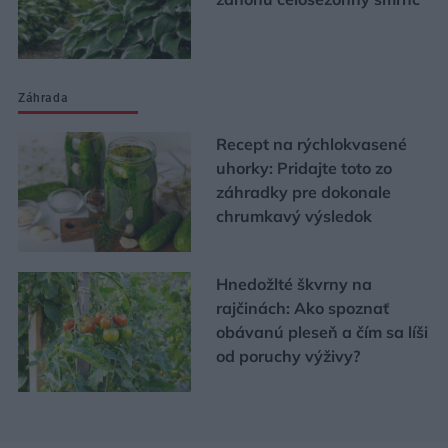
Záhrada
Recept na rýchlokvasené
uhorky: Pridajte toto zo
záhradky pre dokonale
chrumkavý výsledok
Hnedožlté škvrny na
rajčinách: Ako spoznať
obávanú pleseň a čím sa líši
od poruchy výživy?