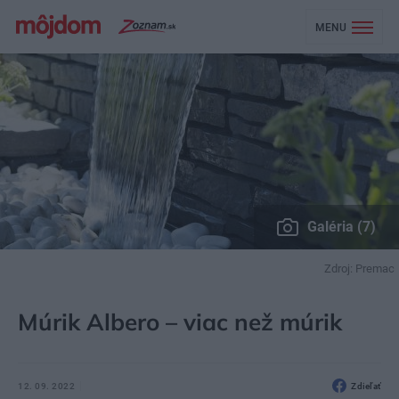
MENU
Galéria (7)
Zdroj: Premac
MÔJDOM
ZÁHRADA A EXTERIÉR
ZÁHRADNÉ STAVBY
Múrik Albero – viac než múrik
12. 09. 2022
Zdieľať