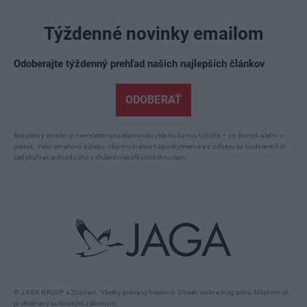
Týždenné novinky emailom
Odoberajte týždenný prehľad našich najlepších článkov
ODOBERAŤ
Bezplatný emailový newsletter posielame obvykle ku koncu týždňa – vo štvrtok alebo v
piatok. Vašu emailovú adresu nikomu inému neposkytneme a z odberu sa budete môcť
kedykoľvek jednoducho odhlásiť niekoľkými kliknutiami.
© JAGA GROUP a Zoznam. Všetky práva vyhradené. Obsah online magazínu Môjdom.sk
je chránený autorským zákonom.