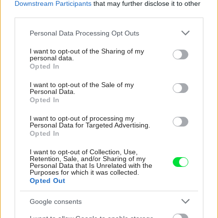
Downstream Participants
that may further disclose it to other
third parties.
Please note that this website/app uses one or more Google
Personal Data Processing Opt Outs
services and may gather and store information including but
not limited to your visit or usage behaviour. You may click to
I want to opt-out of the Sharing of my
personal data.
grant or deny consent to Google and its third-party tags to
Najčítanejšie
Za týždeň
Za mesiac
Opted In
use your data for below specified purposes in below Google
consent section.
I want to opt-out of the Sale of my
Personal Data.
Deti odrástli, rodičia majú bývanie presne podľa
Opted In
seba. V novom dome je všetko pre ich život i
návštevy vnúčat
I want to opt-out of processing my
Personal Data for Targeted Advertising.
Žije pri lese, chová sliepky a uspáva ju rieka.
Opted In
Miestni remeselníci vytvorili bývanie, ktoré vyzerá
ako malý raj
I want to opt-out of Collection, Use,
Retention, Sale, and/or Sharing of my
Personal Data that Is Unrelated with the
K bytu ladili aj škáry v obklade. Majitelia zbúrali
Purposes for which it was collected.
stereotyp, bývanie vyzerá ako z filmov svojského
Opted Out
režiséra
Google consents
Pridajte túto surovinu do prania, obliečky budú