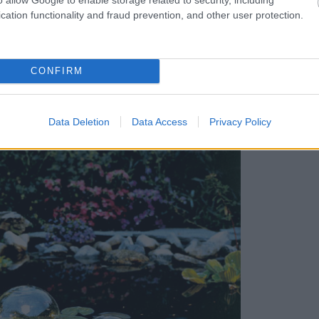
ka by mala byť minimálne päť až desať
cation functionality and fraud prevention, and other user protection.
otextíliu, ktorá nemá len ochrannú funkciu,
a fóliu, čím zvyšuje jej životnosť.
CONFIRM
Data Deletion
Data Access
Privacy Policy