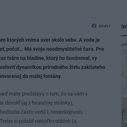
In
Zdieľať
om ktorých vníma svet okolo seba. A voda je
pr
ieť, počuť... Má svoje neodmysliteľné čaro. Pre
z tváre na hladine, ktorý ho fascinoval, vy
 osloviť dynamikou prírodného živlu zakliateho
retvorenej do malej fontány.
keď máte predstavu o tom, čo sa vám v
e dovoliť (aj z finančnej stránky),
hodnutia často vedú k nespokojnosti,
Treba si položiť niekoľko otázok (a,