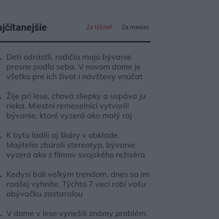
jčítanejšie
Za týždeň
Za mesiac
Deti odrástli, rodičia majú bývanie
presne podľa seba. V novom dome je
všetko pre ich život i návštevy vnúčat
Žije pri lese, chová sliepky a uspáva ju
rieka. Miestni remeselníci vytvorili
bývanie, ktoré vyzerá ako malý raj
K bytu ladili aj škáry v obklade.
Majitelia zbúrali stereotyp, bývanie
vyzerá ako z filmov svojského režiséra
Kedysi boli veľkým trendom, dnes sa im
radšej vyhnite. Týchto 7 vecí robí vašu
obývačku zastaralou
V dome v lese vyriešili známy problém.