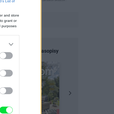
naparovane aby sa zbavilo zarodkov skodcov...
B’s List of
er and store
to grant or
ed purposes
Najnovšie časopisy