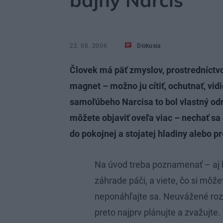
bájny Narcis
22. 08. 2006
Diskusia
Človek má päť zmyslov, prostredníctv
magnet – možno ju cítiť, ochutnať, vid
samoľúbeho Narcisa to bol vlastný odra
môžete objaviť oveľa viac – nechať sa
do pokojnej a stojatej hladiny alebo p
Na úvod treba poznamenať – aj 
záhrade páči, a viete, čo si môžet
neponáhľajte sa. Neuvážené roz
preto najprv plánujte a zvažujte. 