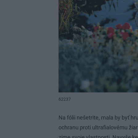
62237
Na fólii nešetrite, mala by byť 
ochranu proti ultrafialovému žiar
zime svoje vlastnosti. Navyše ke