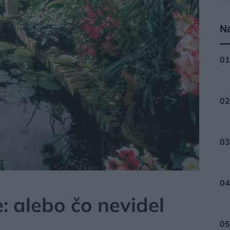
Na
TAVBY
: alebo čo nevidel