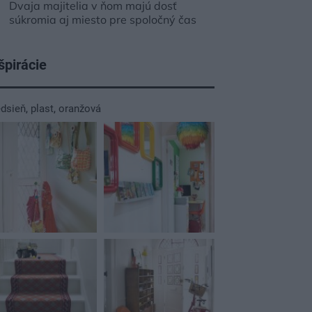
Dvaja majitelia v ňom majú dosť
súkromia aj miesto pre spoločný čas
špirácie
edsieň
,
plast
,
oranžová