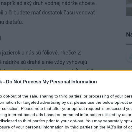
 napríklad aký druh vodnej nádrže chcete
cii a či budete mať dostatok času venovať
 dieťaťu.
Na
u
azierok u nás sú fóliové. Prečo? Z
 nádrže sú drahé a nie vždy vyhovujú
h voda rýchlo prehrieva a kazí. Íl sa ťažko
áležitosť a navyše ide o najpracnejší druh
k -
Do Not Process My Personal Information
trane pôsobí najkrajšie. Ak máte
to opt-out of the sale, sharing to third parties, or processing of your per
e sa pustiť aj do stavby jednoduchej
formation for targeted advertising by us, please use the below opt-out s
r selection. Please note that after your opt-out request is processed y
eing interest-based ads based on personal information utilized by us or
disclosed to third parties prior to your opt-out. You may separately opt-
losure of your personal information by third parties on the IAB’s list of