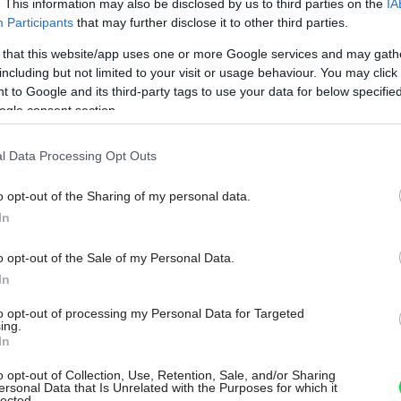
. This information may also be disclosed by us to third parties on the
IA
Participants
that may further disclose it to other third parties.
 that this website/app uses one or more Google services and may gath
including but not limited to your visit or usage behaviour. You may click 
 to Google and its third-party tags to use your data for below specifi
ogle consent section.
l Data Processing Opt Outs
o opt-out of the Sharing of my personal data.
In
o opt-out of the Sale of my Personal Data.
In
to opt-out of processing my Personal Data for Targeted
ing.
In
o opt-out of Collection, Use, Retention, Sale, and/or Sharing
ersonal Data that Is Unrelated with the Purposes for which it
lected.