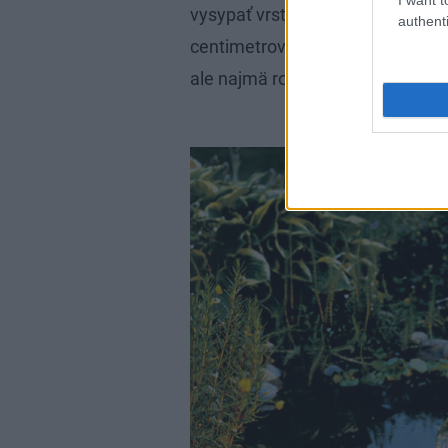
vysypať vrstvou piesku (jej hrúb
authenti
centimetrov). Treba použiť aj ge
ale najmä rozkladá tlak vyvíjaný n