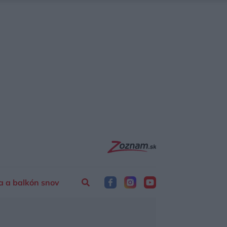
a a balkón snov