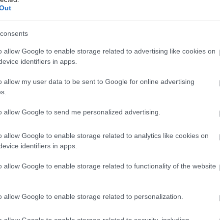
Out
consents
Môj dom Špeciál 02/2026
o allow Google to enable storage related to advertising like cookies on
evice identifiers in apps.
o allow my user data to be sent to Google for online advertising
s.
, že sa prispôsobí terénu aj klimatickým
to allow Google to send me personalized advertising.
hadice alebo piesku a kolíkov si
vodnej plochy. Pri výkopových prácach si
o allow Google to enable storage related to analytics like cookies on
evice identifiers in apps.
nnú (do 10 cm), zónu plytkej vody (od 20 do
60 do 150 cm). Podľa toho začnite
o allow Google to enable storage related to functionality of the website
ĺbení jamy treba postupovať od stredu
 je odstrániť ostré kamene a korene
o allow Google to enable storage related to personalization.
 fóliu. Dno treba hladením spevniť a
o allow Google to enable storage related to security, including