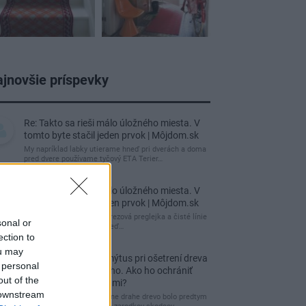
jnovšie príspevky
Re: Takto sa rieši málo úložného miesta. V
tomto byte stačil jeden prvok | Môjdom.sk
My napríklad labky utierame hneď pri dverách a doma
pred dvere používame tyčový ETA Terier…
Re: Takto sa rieši málo úložného miesta. V
tomto byte stačil jeden prvok | Môjdom.sk
Dizajn je to nádherný, tá brezová preglejka a čisté línie
sonal or
vyzerajú super. Ale vždy, keď…
ection to
ou may
Re: Toto je najväčší mýtus pri ošetrení dreva
 personal
a môže vás vyjsť draho. Ako ho ochrániť
out of the
pred hnitím a škodcami?
 downstream
clovek by cakal ze vysusene drahe drevo bolo predtym