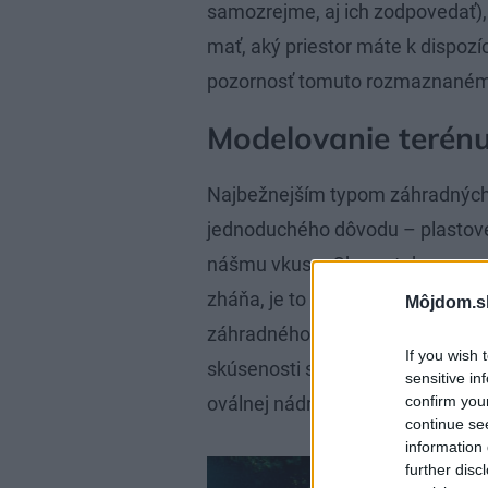
samozrejme, aj ich zodpovedať),
mať, aký priestor máte k dispozí
pozornosť tomuto rozmaznanému
Modelovanie terén
Najbežnejším typom záhradných j
jednoduchého dôvodu – plastové
nášmu vkusu. Okrem toho sa v nic
zháňa, je to finančne nákladná z
Môjdom.s
záhradného jazierka, na druhej s
If you wish 
skúsenosti s betónovaním, môžet
sensitive in
confirm you
oválnej nádrže.
continue se
information 
further disc