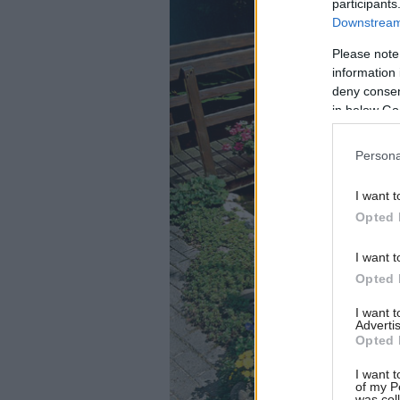
participants
Downstream 
Please note
information 
deny consent
in below Go
Persona
I want t
Opted 
I want t
Opted 
I want 
Advertis
Opted 
I want t
of my P
was col