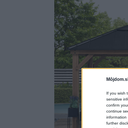
Môjdom.s
If you wish 
sensitive in
confirm you
continue se
information 
further disc