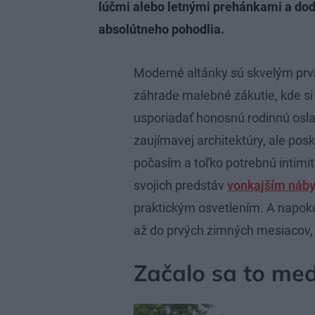
lúčmi alebo letnými prehánkami a dod
absolútneho pohodlia.
Moderné altánky sú skvelým prv
záhrade malebné zákutie, kde si
usporiadať honosnú rodinnú osla
zaujímavej architektúry, ale pos
počasím a toľko potrebnú intimi
svojich predstáv
vonkajším náb
praktickým osvetlením. A napoko
až do prvých zimných mesiacov, 
Začalo sa to med