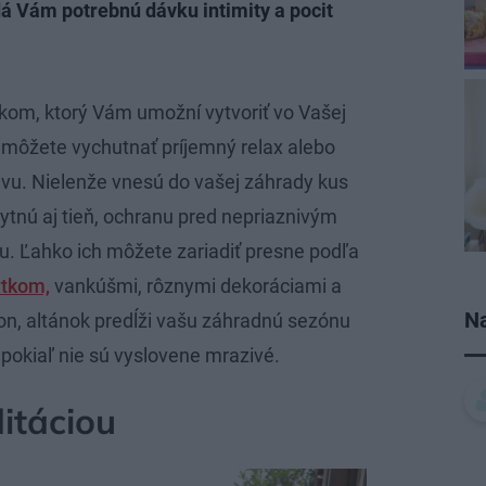
á Vám potrebnú dávku intimity a pocit
kom, ktorý Vám umožní vytvoriť vo Vašej
 môžete vychutnať príjemný relax alebo
vu. Nielenže vnesú do vašej záhrady kus
kytnú aj tieň, ochranu pred nepriaznivým
tu. Ľahko ich môžete zariadiť presne podľa
ytkom,
vankúšmi, rôznymi dekoráciami a
Na
n, altánok predĺži vašu záhradnú sezónu
pokiaľ nie sú vyslovene mrazivé.
itáciou