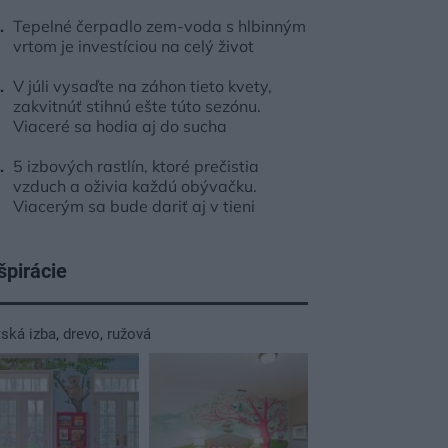
Tepelné čerpadlo zem-voda s hlbinným
vrtom je investíciou na celý život
V júli vysaďte na záhon tieto kvety,
zakvitnúť stihnú ešte túto sezónu.
Viaceré sa hodia aj do sucha
5 izbových rastlín, ktoré prečistia
vzduch a oživia každú obývačku.
Viacerým sa bude dariť aj v tieni
špirácie
tská izba
,
drevo
,
ružová