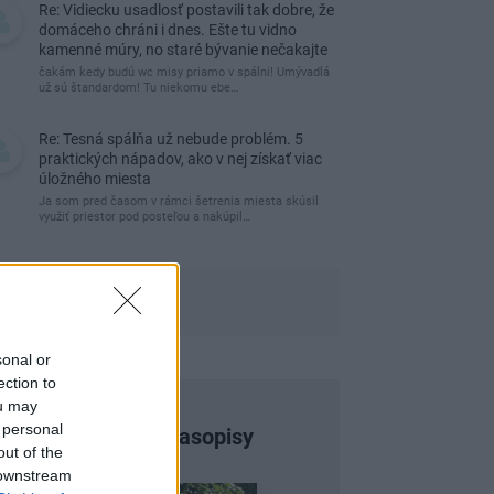
Re: Vidiecku usadlosť postavili tak dobre, že
domáceho chráni i dnes. Ešte tu vidno
kamenné múry, no staré bývanie nečakajte
čakám kedy budú wc misy priamo v spálni! Umývadlá
už sú štandardom! Tu niekomu ebe…
Re: Tesná spálňa už nebude problém. 5
praktických nápadov, ako v nej získať viac
úložného miesta
Ja som pred časom v rámci šetrenia miesta skúsil
využiť priestor pod posteľou a nakúpil…
sonal or
ection to
ou may
 personal
Najnovšie časopisy
out of the
 downstream