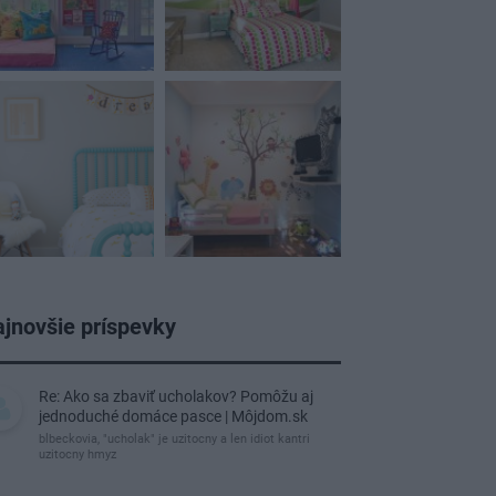
jnovšie príspevky
Re: Ako sa zbaviť ucholakov? Pomôžu aj
jednoduché domáce pasce | Môjdom.sk
blbeckovia, "ucholak" je uzitocny a len idiot kantri
uzitocny hmyz