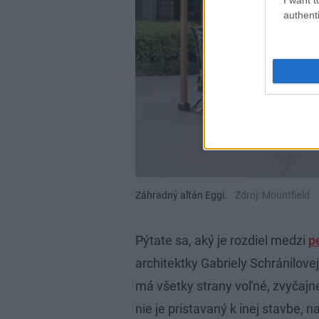
authenti
Záhradný altán Eggi.
Zdroj: Mountfield
Pýtate sa, aký je rozdiel medzi
p
architektky Gabriely Schránilovej 
má všetky strany voľné, zvyčajn
nie je pristavaný k inej stavbe,