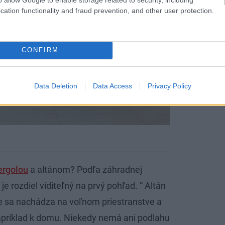
cation functionality and fraud prevention, and other user protection.
CONFIRM
Data Deletion
Data Access
Privacy Policy
ergolou
a altánom? Podľa záhradnej
je rozdiel viditeľný na prvý pohľad. “ Altán
e sa nachádza na voľnom priestranstve a
 napríklad k domu. Niekedy nemá ani podlahu