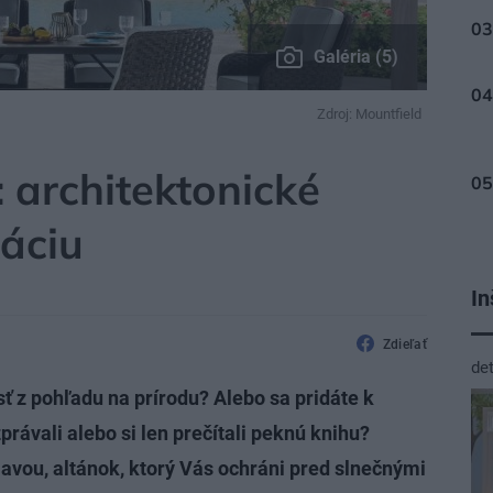
Galéria (5)
Zdroj: Mountfield
TAVBY
 architektonické
xáciu
In
Zdieľať
de
sť z pohľadu na prírodu? Alebo sa pridáte k
rávali alebo si len prečítali peknú knihu?
lavou, altánok, ktorý Vás ochráni pred slnečnými