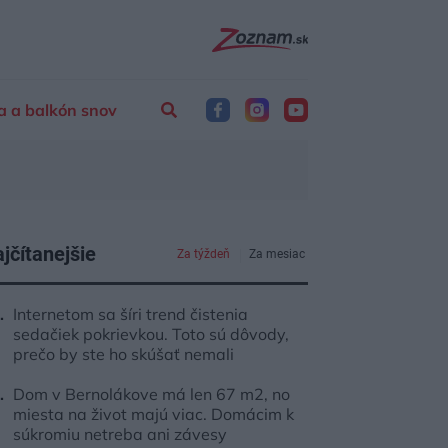
a a balkón snov
jčítanejšie
Za týždeň
Za mesiac
Internetom sa šíri trend čistenia
sedačiek pokrievkou. Toto sú dôvody,
prečo by ste ho skúšať nemali
Dom v Bernolákove má len 67 m2, no
miesta na život majú viac. Domácim k
súkromiu netreba ani závesy