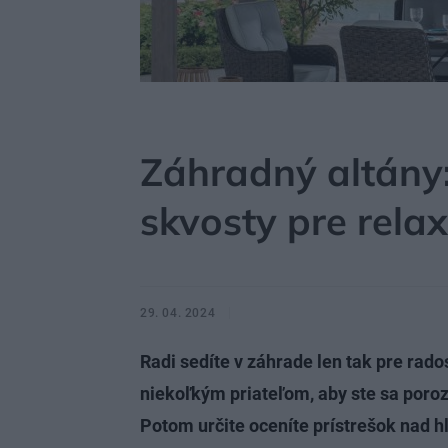
MÔJDOM
ZÁHRADA A EXTERIÉR
ZÁHRADNÉ S
Záhradný altány:
skvosty pre rela
29. 04. 2024
Radi sedíte v záhrade len tak pre rado
niekoľkým priateľom, aby ste sa porozp
Potom určite oceníte prístrešok nad h