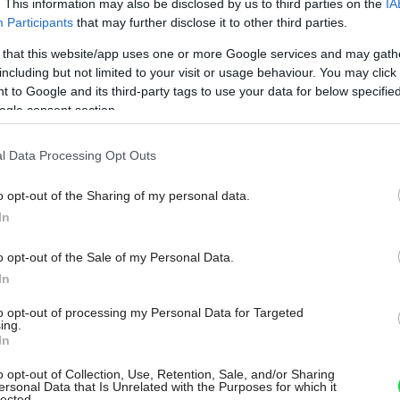
. This information may also be disclosed by us to third parties on the
IA
Participants
that may further disclose it to other third parties.
 that this website/app uses one or more Google services and may gath
including but not limited to your visit or usage behaviour. You may click 
 to Google and its third-party tags to use your data for below specifi
ogle consent section.
l Data Processing Opt Outs
tarí Číňania a Japonci ich stavali vo
o opt-out of the Sharing of my personal data.
In
mi rokov. Slúžili ako miesto na čajové
Môj dom Špeciál 02/2026
 básnici, filozofi a panovníci. V Európe sa
o opt-out of the Sale of my Personal Data.
In
storočia s príchodom romantizmu a potom v
ozrástli aj u nás. Altány sa stavali z
to opt-out of processing my Personal Data for Targeted
ing.
vané, drevené, ale aj liatinové či
In
 jediným cieľom, poskytnúť ľuďom útulné
o opt-out of Collection, Use, Retention, Sale, and/or Sharing
ersonal Data that Is Unrelated with the Purposes for which it
lected.