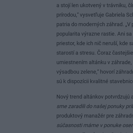
a stojí len ukotvený v trávniku, 
prírodou,“ vysvetľuje Gabriela S
patria do moderných záhrad. „V 
popularita výrazne rastie. Ani s
priestor, kde ich nič neruší, kd
starostí a stresu. Čoraz častej
umiestnením altánku v záhrade,
výsadbou zelene,“ hovorí záhrad
sú k dispozícii kvalitné stavebni
Nový trend altánkov potvrdzujú aj
sme zaradili do našej ponuky pri
produktový manažér pre záhradný
súčasnosti máme v ponuke osem a