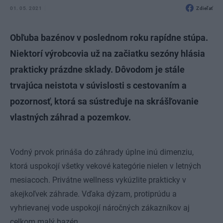
01. 05. 2021
Zdieľať
Obľuba bazénov v poslednom roku rapídne stúpa.
Niektorí výrobcovia už na začiatku sezóny hlásia
prakticky prázdne sklady. Dôvodom je stále
trvajúca neistota v súvislosti s cestovaním a
pozornosť, ktorá sa sústreďuje na skrášľovanie
vlastných záhrad a pozemkov.
Vodný prvok prináša do záhrady úplne inú dimenziu,
ktorá uspokojí všetky vekové kategórie nielen v letných
mesiacoch. Privátne wellness vykúzlite prakticky v
akejkoľvek záhrade. Vďaka dýzam, protiprúdu a
vyhrievanej vode uspokojí náročných zákazníkov aj
celkom malý bazén.