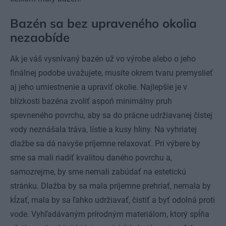
Bazén sa bez upraveného okolia
nezaobíde
Ak je váš vysnívaný bazén už vo výrobe alebo o jeho
finálnej podobe uvažujete, musíte okrem tvaru premyslieť
aj jeho umiestnenie a upraviť okolie. Najlepšie je v
blízkosti bazéna zvoliť aspoň minimálny pruh
spevneného povrchu, aby sa do prácne udržiavanej čistej
vody neznášala tráva, lístie a kusy hliny. Na vyhriatej
dlažbe sa dá navyše príjemne relaxovať. Pri výbere by
sme sa mali riadiť kvalitou daného povrchu a,
samozrejme, by sme nemali zabúdať na estetickú
stránku. Dlažba by sa mala príjemne prehriať, nemala by
kĺzať, mala by sa ľahko udržiavať, čistiť a byť odolná proti
vode. Vyhľadávaným prírodným materiálom, ktorý spĺňa