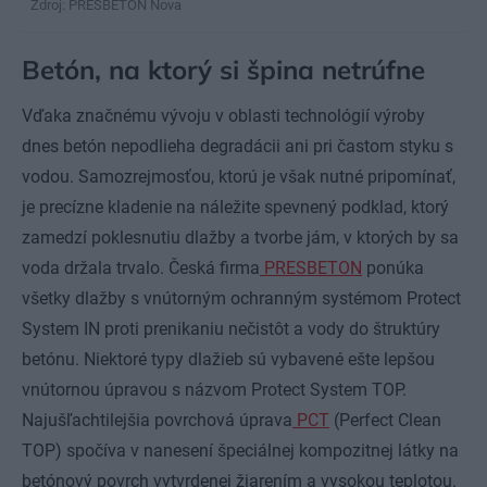
Zdroj: PRESBETON Nova
Betón, na ktorý si špina netrúfne
Vďaka značnému vývoju v oblasti technológií výroby
dnes betón nepodlieha degradácii ani pri častom styku s
vodou. Samozrejmosťou, ktorú je však nutné pripomínať,
je precízne kladenie na náležite spevnený podklad, ktorý
zamedzí poklesnutiu dlažby a tvorbe jám, v ktorých by sa
voda držala trvalo. Česká firma
PRESBETON
ponúka
všetky dlažby s vnútorným ochranným systémom Protect
System IN proti prenikaniu nečistôt a vody do štruktúry
betónu. Niektoré typy dlažieb sú vybavené ešte lepšou
vnútornou úpravou s názvom Protect System TOP.
Najušľachtilejšia povrchová úprava
PCT
(Perfect Clean
TOP) spočíva v nanesení špeciálnej kompozitnej látky na
betónový povrch vytvrdenej žiarením a vysokou teplotou.