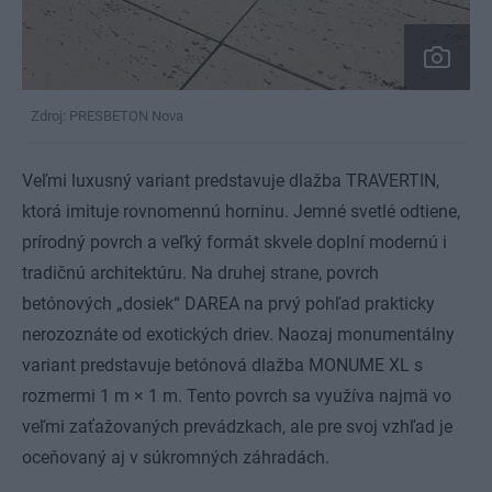
Zdroj: PRESBETON Nova
Veľmi luxusný variant predstavuje dlažba TRAVERTIN,
ktorá imituje rovnomennú horninu. Jemné svetlé odtiene,
prírodný povrch a veľký formát skvele doplní modernú i
tradičnú architektúru. Na druhej strane, povrch
betónových „dosiek“ DAREA na prvý pohľad prakticky
nerozoznáte od exotických driev. Naozaj monumentálny
variant predstavuje betónová dlažba MONUME XL s
rozmermi 1 m × 1 m. Tento povrch sa využíva najmä vo
veľmi zaťažovaných prevádzkach, ale pre svoj vzhľad je
oceňovaný aj v súkromných záhradách.