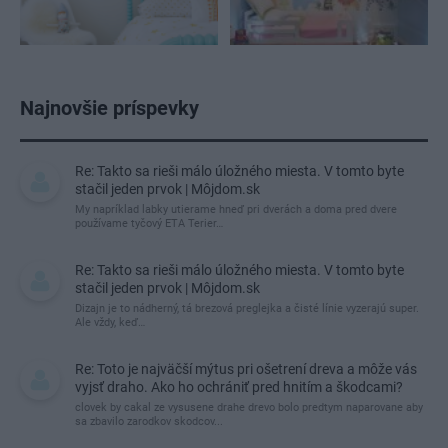
Najnovšie príspevky
Re: Takto sa rieši málo úložného miesta. V tomto byte
stačil jeden prvok | Môjdom.sk
My napríklad labky utierame hneď pri dverách a doma pred dvere
používame tyčový ETA Terier…
Re: Takto sa rieši málo úložného miesta. V tomto byte
stačil jeden prvok | Môjdom.sk
Dizajn je to nádherný, tá brezová preglejka a čisté línie vyzerajú super.
Ale vždy, keď…
Re: Toto je najväčší mýtus pri ošetrení dreva a môže vás
vyjsť draho. Ako ho ochrániť pred hnitím a škodcami?
clovek by cakal ze vysusene drahe drevo bolo predtym naparovane aby
sa zbavilo zarodkov skodcov...