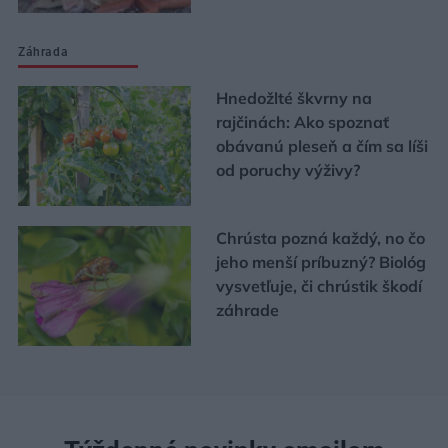
Záhrada
Hnedožlté škvrny na
rajčinách: Ako spoznať
obávanú pleseň a čím sa líši
od poruchy výživy?
Chrústa pozná každý, no čo
jeho menší príbuzný? Biológ
vysvetľuje, či chrústik škodí
záhrade