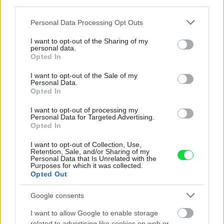
third parties.
Please note that this website/app uses one or more Google
Personal Data Processing Opt Outs
services and may gather and store information including but
not limited to your visit or usage behaviour. You may click to
I want to opt-out of the Sharing of my
personal data.
grant or deny consent to Google and its third-party tags to
Opted In
use your data for below specified purposes in below Google
consent section.
I want to opt-out of the Sale of my
7
Personal Data.
Opted In
I want to opt-out of processing my
Personal Data for Targeted Advertising.
Zdroj: PR PRESBETON Nova, s.r.o.
Opted In
I want to opt-out of Collection, Use,
Kategória:
Záhradné stavby
Retention, Sale, and/or Sharing of my
Personal Data that Is Unrelated with the
Purposes for which it was collected.
Opted Out
Tagy:
bazén
betón
Google consents
betónová dlažba
dlažby
I want to allow Google to enable storage
záhradná architektúra
záhradné bazény
related to advertising like cookies on web or