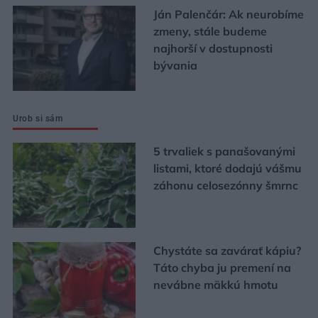
Ján Palenčár: Ak neurobíme
zmeny, stále budeme
najhorší v dostupnosti
bývania
Urob si sám
5 trvaliek s panašovanými
listami, ktoré dodajú vášmu
záhonu celosezónny šmrnc
Chystáte sa zavárať kápiu?
Táto chyba ju premení na
nevábne mäkkú hmotu