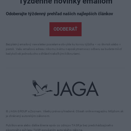
Týždenné novinky emailom
Odoberajte týždenný prehľad našich najlepších článkov
ODOBERAŤ
Bezplatný emailový newsletter posielame obvykle ku koncu týždňa – vo štvrtok alebo v
piatok. Vašu emailovú adresu nikomu inému neposkytneme a z odberu sa budete môcť
kedykoľvek jednoducho odhlásiť niekoľkými kliknutiami.
© JAGA GROUP a Zoznam. Všetky práva vyhradené. Obsah online magazínu Môjdom.sk
je chránený autorským zákonom.
Publikovanie alebo ďalšie šírenie správ zo zdrojov TASR je bez predchádzajúceho
písomného súhlasu TASR porušením autorského zákona.