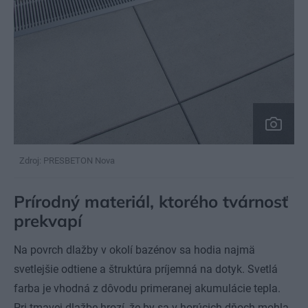
Zdroj: PRESBETON Nova
Prírodný materiál, ktorého tvárnosť
prekvapí
Na povrch dlažby v okolí bazénov sa hodia najmä
svetlejšie odtiene a štruktúra príjemná na dotyk. Svetlá
farba je vhodná z dôvodu primeranej akumulácie tepla.
Pri tmavej dlažbe hrozí, že by sa v horúcich dňoch mohla