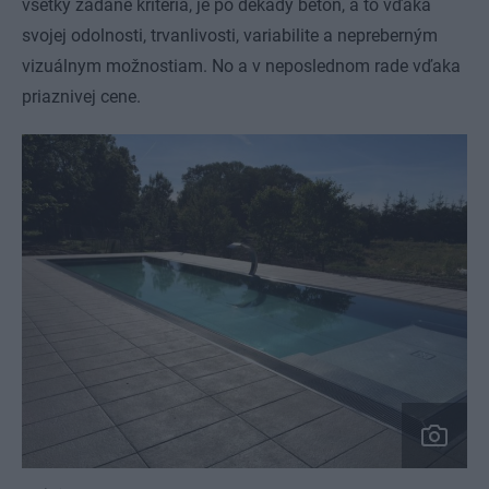
všetky zadané kritériá, je po dekády betón, a to vďaka
svojej odolnosti, trvanlivosti, variabilite a nepreberným
vizuálnym možnostiam. No a v neposlednom rade vďaka
priaznivej cene.