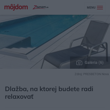
MENU
Galéria (6)
Zdroj: PRESBETON Nova
MÔJDOM
ZÁHRADA A EXTERIÉR
ZÁHRADNÉ STAVBY
Dlažba, na ktorej budete radi
relaxovať