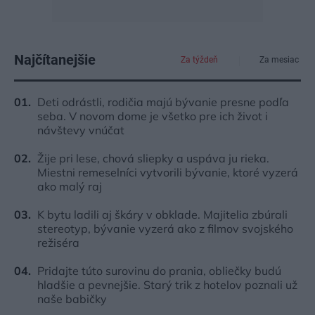
Najčítanejšie
Za týždeň
Za mesiac
Deti odrástli, rodičia majú bývanie presne podľa
seba. V novom dome je všetko pre ich život i
návštevy vnúčat
Žije pri lese, chová sliepky a uspáva ju rieka.
Miestni remeselníci vytvorili bývanie, ktoré vyzerá
ako malý raj
K bytu ladili aj škáry v obklade. Majitelia zbúrali
stereotyp, bývanie vyzerá ako z filmov svojského
režiséra
Pridajte túto surovinu do prania, obliečky budú
hladšie a pevnejšie. Starý trik z hotelov poznali už
naše babičky