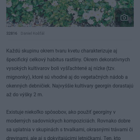
32816
Daniel Košťál
Každú skupinu okrem tvaru kvetu charakterizuje aj
špecifický celkový habitus rastliny. Okrem dekoratívnych
vysokých kultivarov boli vyšľachtené aj nízke (tzv.
mignonky), ktoré sú vhodné aj do vegetačných nádob a
okenných debničiek. Najvyššie kultivary georgín dorastajú
až do výšky 2 m.
Existuje niekoľko spôsobov, ako použiť georgíny v
moderných sadovníckych kompozíciách. Rovnako dobre
sa uplatnia v skupinách s trvalkami, okrasnými trávami či
drevinami, ale aj s dokvitajúcimi letničkami. Ten, kto