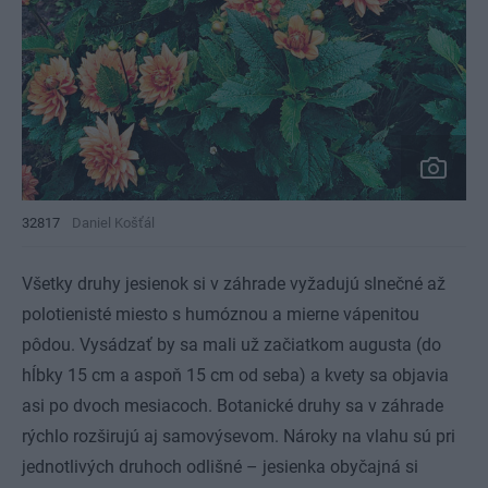
32817
Daniel Košťál
Všetky druhy jesienok si v záhrade vyžadujú slnečné až
polotienisté miesto s humóznou a mierne vápenitou
pôdou. Vysádzať by sa mali už začiatkom augusta (do
hĺbky 15 cm a aspoň 15 cm od seba) a kvety sa objavia
asi po dvoch mesiacoch. Botanické druhy sa v záhrade
rýchlo rozširujú aj samovýsevom. Nároky na vlahu sú pri
jednotlivých druhoch odlišné – jesienka obyčajná si