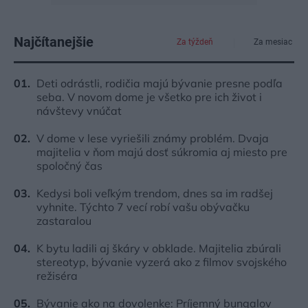
Najčítanejšie
Za týždeň
Za mesiac
Deti odrástli, rodičia majú bývanie presne podľa
seba. V novom dome je všetko pre ich život i
návštevy vnúčat
V dome v lese vyriešili známy problém. Dvaja
majitelia v ňom majú dosť súkromia aj miesto pre
spoločný čas
Kedysi boli veľkým trendom, dnes sa im radšej
vyhnite. Týchto 7 vecí robí vašu obývačku
zastaralou
K bytu ladili aj škáry v obklade. Majitelia zbúrali
stereotyp, bývanie vyzerá ako z filmov svojského
režiséra
Bývanie ako na dovolenke: Príjemný bungalov