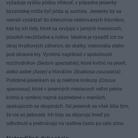
vyžaduje vyššiu pôdnu vlhkosť, v prípadne jesienky
byzantskej môže byť pôda aj suchšia. Jesienky by sa
nemali vysádzať do intenzívne ošetrovaných trávnikov,
kde by ich listy, ktoré sa vyvíjajú v jarných mesiacoch,
pôsobili nevzhľadne a rušivo. Ideálne je vysadiť ich na
okraj trvalkových záhonov, do skalky, vresoviska alebo
pod okrasné kry. Vyniknú napríklad v spoločnosti
rozchodníkov
(Sedum spectabile)
, ktoré kvitnú na jeseň,
alebo astier
(Aster)
a hlaváčov
(Scabiosa caucasica).
Podobné jesienkam sú aj niektoré krokusy
(Crocus
speciosus),
ktoré v jesenných mesiacoch veľmi pekne
kvitnú a vyniknú najmä sústredené v menších,
opakujúcich sa skupinách. Od jesienok sa však líšia tým,
že nie sú jedovaté. Ich listy sa objavujú hneď po
odkvitnutí a pretrvávajú na rastline často po celú zimu.