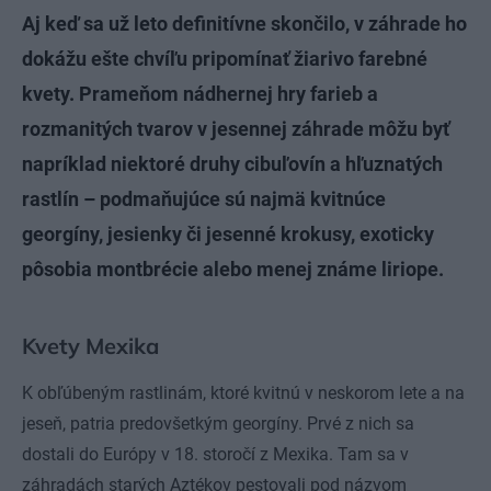
Aj keď sa už leto definitívne skončilo, v záhrade ho
dokážu ešte chvíľu pripomínať žiarivo farebné
kvety. Prameňom nádhernej hry farieb a
rozmanitých tvarov v jesennej záhrade môžu byť
napríklad niektoré druhy cibuľovín a hľuznatých
rastlín – podmaňujúce sú najmä kvitnúce
georgíny, jesienky či jesenné krokusy, exoticky
pôsobia montbrécie alebo menej známe liriope.
Kvety Mexika
K obľúbeným rastlinám, ktoré kvitnú v neskorom lete a na
jeseň, patria predovšetkým georgíny. Prvé z nich sa
dostali do Európy v 18. storočí z Mexika. Tam sa v
záhradách starých Aztékov pestovali pod názvom