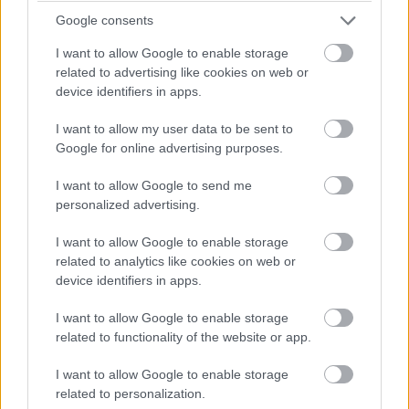
Trocha exotiky
Google consents
Zo Strednej a Južnej Ameriky sa do našich okrasných
I want to allow Google to enable storage
záhrad dostala montbrécia
(Crocosmia x crosmiiflora),
related to advertising like cookies on web or
device identifiers in apps.
ktorá vzhľadom pripomína miniatúrne gladioly. Z
mečovitých listov vyrastajú efektné voňavé previsnuté
I want to allow my user data to be sent to
Google for online advertising purposes.
súkvetia bielej, žltkastej a oranžovej farby. Montbrécia
kvitne celé leto až do príchodu prvých mrazov. Táto
I want to allow Google to send me
rastlina vynikne najmä na pestrých letničkových a
personalized advertising.
jesenných záhonoch a jej kvety sú vhodné aj na rezanie.
I want to allow Google to enable storage
Cibuľovité hľuzy, obalené hnedou vláknitou šupkou, sa do
related to analytics like cookies on web or
záhrad vysádzajú koncom apríla (do hĺbky 8 cm, asi 15
device identifiers in apps.
cm od seba). Ideálne je vysádzať ich do skupiniek (nie
I want to allow Google to enable storage
jednotlivo), pretože tak najviac vynikne krása kvitnúcich
related to functionality of the website or app.
rastlín. Na pestovanie sú vhodné všetky druhy
I want to allow Google to enable storage
priepustných pôd.
related to personalization.