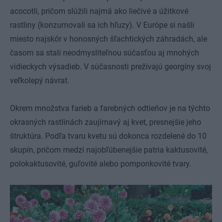
acocotli, pričom slúžili najmä ako liečivé a úžitkové
rastliny (konzumovali sa ich hľuzy). V Európe si našli
miesto najskôr v honosných šľachtických záhradách, ale
časom sa stali neodmysliteľnou súčasťou aj mnohých
vidieckych výsadieb. V súčasnosti prežívajú georgíny svoj
veľkolepý návrat.
Okrem množstva farieb a farebných odtieňov je na týchto
okrasných rastlinách zaujímavý aj kvet, presnejšie jeho
štruktúra. Podľa tvaru kvetu sú dokonca rozdelené do 10
skupín, pričom medzi najobľúbenejšie patria kaktusovité,
polokaktusovité, guľovité alebo pomponkovité tvary.