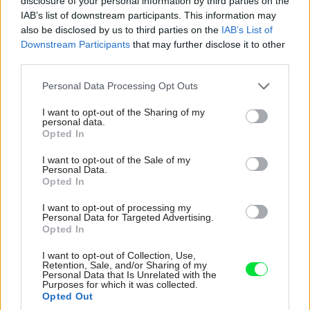
disclosure of your personal information by third parties on the
viditeľné miesto – niekde k vstupu do domu alebo na
IAB’s list of downstream participants. This information may
also be disclosed by us to third parties on the
IAB’s List of
balkón či terasu.
Downstream Participants
that may further disclose it to other
third parties.
Vo vegetačných nádobách sú jesienky vysadené klasicky
Please note that this website/app uses one or more Google
Personal Data Processing Opt Outs
– v substráte, existuje však aj iná, trochu netradičná
services and may gather and store information including but
možnosť. Jednotlivé cibuľovité hľuzy jesienok možno
not limited to your visit or usage behaviour. You may click to
I want to opt-out of the Sharing of my
personal data.
grant or deny consent to Google and its third-party tags to
vložiť len do keramzitu, piesku alebo štrku či drobných
Opted In
use your data for below specified purposes in below Google
mušličiek, zaujímavé tiež je, ak z nich trčia aj časti
consent section.
I want to opt-out of the Sale of my
cibuliek. Netreba ich ani zalievať (musia mať sucho) a
Personal Data.
Opted In
onedlho samy vykvitnú. Cibuľu jesienky dokonca stačí len
položiť na zaujímavú plochú misku, kde postupne bez
I want to opt-out of processing my
Personal Data for Targeted Advertising.
akejkoľvek starostlivosti vykvitne. Nevyhnutné je však
Opted In
vysadiť odkvitnuté cibule späť do záhrady, aby znova
I want to opt-out of Collection, Use,
načerpali potrebnú zásobu živín. Iba tak budete mať
Retention, Sale, and/or Sharing of my
Personal Data that Is Unrelated with the
radosť z kvetov aj v ďalších rokoch.
Purposes for which it was collected.
Opted Out