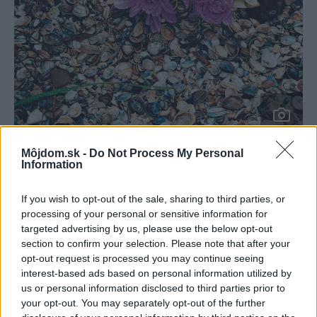
32820
Daniel Košťál
Môjdom.sk -
Do Not Process My Personal
Information
Niektoré druhy jesienok nepotrebujú na to, aby vykvitli,
If you wish to opt-out of the sale, sharing to third parties, or
nijaký substrát ani vodu – postačí im len zásoba živín,
processing of your personal or sensitive information for
targeted advertising by us, please use the below opt-out
ktorá je ukrytá v cibuľovitej hľuze. Preto sa stali najmä v
section to confirm your selection. Please note that after your
zahraničí vďačnou jesennou dekoráciou. Možno ich
opt-out request is processed you may continue seeing
vysadiť do rôznych vegetačných nádob (ideálne sú
interest-based ads based on personal information utilized by
us or personal information disclosed to third parties prior to
prútené košíky) buď samostatne, alebo spolu s inými, na
your opt-out. You may separately opt-out of the further
jeseň kvitnúcimi okrasnými rastlinami, a postaviť na