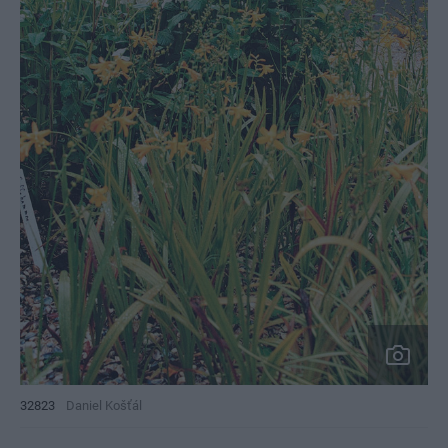
32823
Daniel Košťál