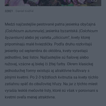
32821
Daniel Košťál
Medzi najčastejšie pestované patria jesienka obyčajná
(Colchicum autumnale),
jesienka byzantská
(Colchicum
byzantium)
alebo jej varieta „cilicicum“, kvety ktorej
pripomínajú malé hviezdičky. Podľa druhu rozkvitajú
jesienky od septembra do októbra, kvety vyrastajú
jednotlivo, bez listov. Najčastejšie sú fialovej alebo
ružovej, vzácne aj bielej či žltej farby. Okrem klasickej
jednoduchej formy existujú aj atraktívne kultivary s
plnými kvetmi. Po 2-3 týždňoch kvitnutia sa kvety rýchlo
zatiahnu späť do cibuľovitej hľuzy. Na jar z týchto miest
vyrašia lesklé mečovité listy, ktoré sú však v porovnaní s
kvetmi oveľa menej atraktívne.