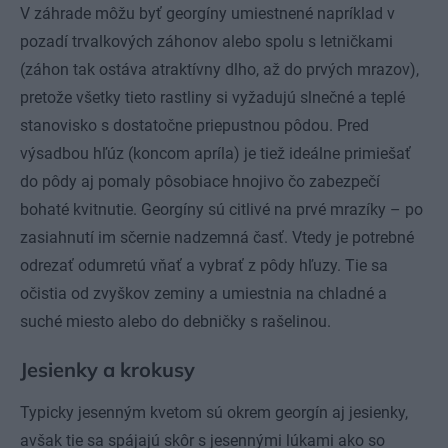
V záhrade môžu byť georgíny umiestnené napríklad v
pozadí trvalkových záhonov alebo spolu s letničkami
(záhon tak ostáva atraktívny dlho, až do prvých mrazov),
pretože všetky tieto rastliny si vyžadujú slnečné a teplé
stanovisko s dostatočne priepustnou pôdou. Pred
výsadbou hľúz (koncom apríla) je tiež ideálne primiešať
do pôdy aj pomaly pôsobiace hnojivo čo zabezpečí
bohaté kvitnutie. Georgíny sú citlivé na prvé mrazíky – po
zasiahnutí im sčernie nadzemná časť. Vtedy je potrebné
odrezať odumretú vňať a vybrať z pôdy hľuzy. Tie sa
očistia od zvyškov zeminy a umiestnia na chladné a
suché miesto alebo do debničky s rašelinou.
Jesienky a krokusy
Typicky jesenným kvetom sú okrem georgín aj jesienky,
avšak tie sa spájajú skôr s jesennými lúkami ako so