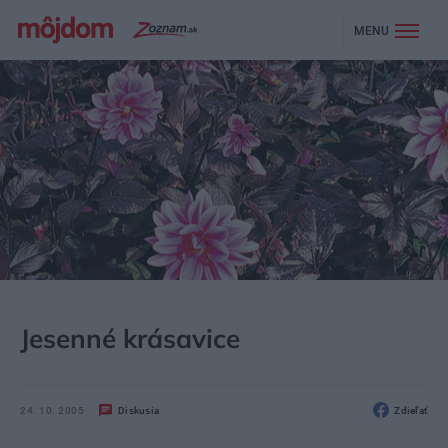
MENU
MÔJDOM
ZÁHRADA A EXTERIÉR
ZO ŽIVOTA RASTLÍN
Jesenné krásavice
24. 10. 2005
Diskusia
Zdieľať