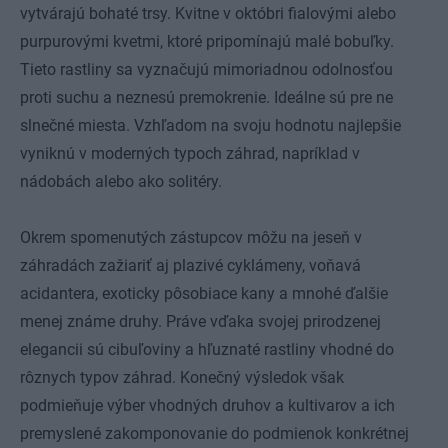
vytvárajú bohaté trsy. Kvitne v októbri fialovými alebo
purpurovými kvetmi, ktoré pripomínajú malé bobuľky.
Tieto rastliny sa vyznačujú mimoriadnou odolnosťou
proti suchu a neznesú premokrenie. Ideálne sú pre ne
slnečné miesta. Vzhľadom na svoju hodnotu najlepšie
vyniknú v moderných typoch záhrad, napríklad v
nádobách alebo ako solitéry.
Okrem spomenutých zástupcov môžu na jeseň v
záhradách zažiariť aj plazivé cyklámeny, voňavá
acidantera, exoticky pôsobiace kany a mnohé ďalšie
menej známe druhy. Práve vďaka svojej prirodzenej
elegancii sú cibuľoviny a hľuznaté rastliny vhodné do
rôznych typov záhrad. Konečný výsledok však
podmieňuje výber vhodných druhov a kultivarov a ich
premyslené zakomponovanie do podmienok konkrétnej