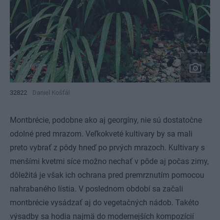
32822
Daniel Košťál
Montbrécie, podobne ako aj georgíny, nie sú dostatočne
odolné pred mrazom. Veľkokveté kultivary by sa mali
preto vybrať z pôdy hneď po prvých mrazoch. Kultivary s
menšími kvetmi síce možno nechať v pôde aj počas zimy,
dôležitá je však ich ochrana pred premrznutím pomocou
nahrabaného lístia. V poslednom období sa začali
montbrécie vysádzať aj do vegetačných nádob. Takéto
výsadby sa hodia najmä do modernejších kompozícií