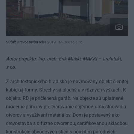
Súťaž Drevostavba roka 2019
M-House s.r.o.
Autor projektu: Ing. arch. Erik Makki, MAKKI – architekt,
s.r.o.
Z architektonického hľadiska je navrhovaný objekt členitej
kubickej formy. Strechy sú ploché a v rôznych výškach. K
objektu RD je pričlenená garáž. Na objekte sú uplatnené
moderné princípy pre tvarovanie objemov, umiestňovania
otvorov a využívaní materiálov. Dom je postavený ako
drevostavba s difúzne otvorenou, certifikovanou skladbou
konštrukcie obvodových stien s použitím prírodných