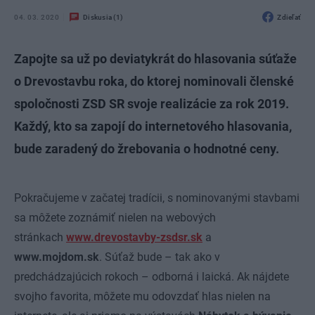
04. 03. 2020
Diskusia (1)
Zdieľať
Zapojte sa už po deviatykrát do hlasovania súťaže
o Drevostavbu roka, do ktorej nominovali členské
spoločnosti ZSD SR svoje realizácie za rok 2019.
Každý, kto sa zapojí do internetového hlasovania,
bude zaradený do žrebovania o hodnotné ceny.
Pokračujeme v začatej tradícii, s nominovanými stavbami
sa môžete zoznámiť nielen na webových
stránkach
www.drevostavby-zsdsr.sk
a
www.mojdom.sk
. Súťaž bude – tak ako v
predchádzajúcich rokoch – odborná i laická. Ak nájdete
svojho favorita, môžete mu odovzdať hlas nielen na