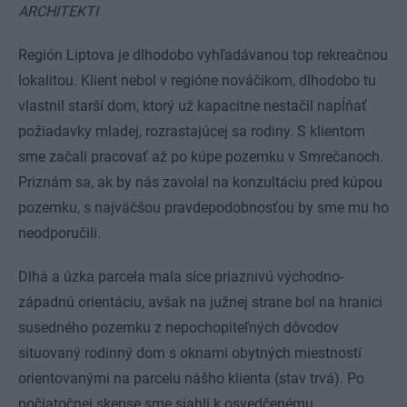
ARCHITEKTI
Región Liptova je dlhodobo vyhľadávanou top rekreačnou
lokalitou. Klient nebol v regióne nováčikom, dlhodobo tu
vlastnil starší dom, ktorý už kapacitne nestačil napĺňať
požiadavky mladej, rozrastajúcej sa rodiny. S klientom
sme začali pracovať až po kúpe pozemku v Smrečanoch.
Priznám sa, ak by nás zavolal na konzultáciu pred kúpou
pozemku, s najväčšou pravdepodobnosťou by sme mu ho
neodporučili.
Dlhá a úzka parcela mala síce priaznivú východno-
západnú orientáciu, avšak na južnej strane bol na hranici
susedného pozemku z nepochopiteľných dôvodov
situovaný rodinný dom s oknami obytných miestností
orientovanými na parcelu nášho klienta (stav trvá). Po
počiatočnej skepse sme siahli k osvedčenému