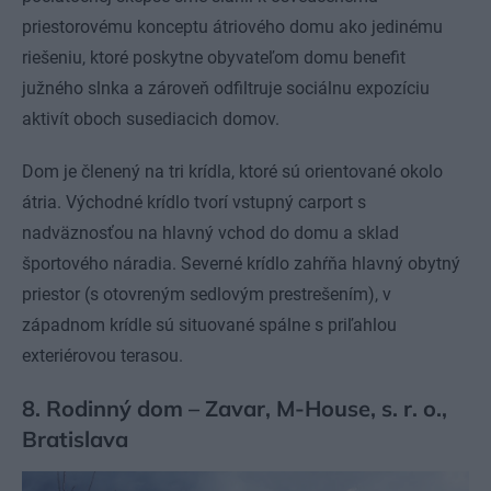
priestorovému konceptu átriového domu ako jedinému
riešeniu, ktoré poskytne obyvateľom domu benefit
južného slnka a zároveň odfiltruje sociálnu expozíciu
aktivít oboch susediacich domov.
Dom je členený na tri krídla, ktoré sú orientované okolo
átria. Východné krídlo tvorí vstupný carport s
nadväznosťou na hlavný vchod do domu a sklad
športového náradia. Severné krídlo zahŕňa hlavný obytný
priestor (s otovreným sedlovým prestrešením), v
západnom krídle sú situované spálne s priľahlou
exteriérovou terasou.
8. Rodinný dom – Zavar, M-House, s. r. o.,
Bratislava