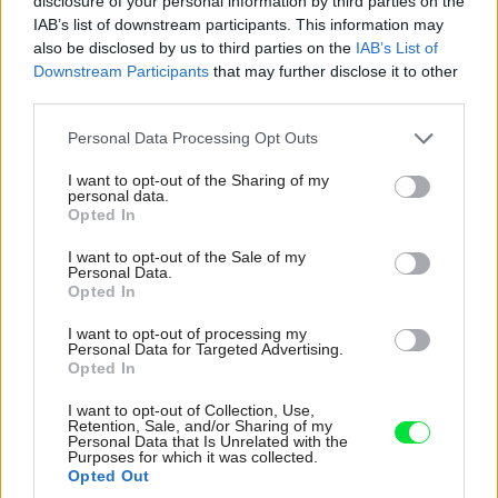
disclosure of your personal information by third parties on the
IAB’s list of downstream participants. This information may
kuchyňou, ktorá je vrátane samostatnej špajze s oknom, z
also be disclosed by us to third parties on the
IAB’s List of
obývacej časti sa chodbou prechádza do nočnej časti
Downstream Participants
that may further disclose it to other
domu. Po ľavej strane je kúpeľňa s vaňou, WC a
third parties.
sprchovým kútom, z chodby sa dostaneme do
Please note that this website/app uses one or more Google
Personal Data Processing Opt Outs
druhej samostanej izby a zadnej
services and may gather and store information including but
not limited to your visit or usage behaviour. You may click to
I want to opt-out of the Sharing of my
tretej samostatnej izby so samostanou kúpeľňou so
personal data.
grant or deny consent to Google and its third-party tags to
Opted In
sprchovacím kútom a WC.
use your data for below specified purposes in below Google
consent section.
I want to opt-out of the Sale of my
4. Rodinný dom Brodno, Drevodom Žilina s.
Personal Data.
Opted In
r. o., Žilina
I want to opt-out of processing my
Personal Data for Targeted Advertising.
Opted In
I want to opt-out of Collection, Use,
Retention, Sale, and/or Sharing of my
Personal Data that Is Unrelated with the
Purposes for which it was collected.
Opted Out