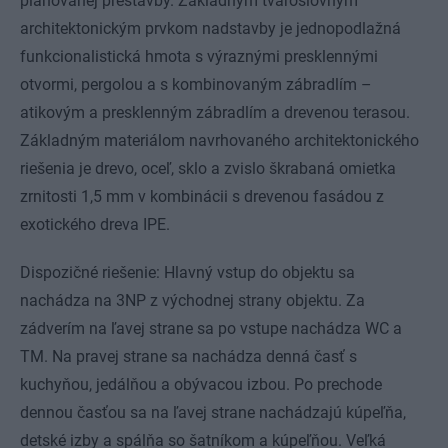
plánovanej prestavby. Základným tvaroslovným
architektonickým prvkom nadstavby je jednopodlažná
funkcionalistická hmota s výraznými presklennými
otvormi, pergolou a s kombinovaným zábradlím –
atikovým a presklenným zábradlím a drevenou terasou.
Základným materiálom navrhovaného architektonického
riešenia je drevo, oceľ, sklo a zvislo škrabaná omietka
zrnitosti 1,5 mm v kombinácii s drevenou fasádou z
exotického dreva IPE.
Dispozičné riešenie: Hlavný vstup do objektu sa
nachádza na 3NP z východnej strany objektu. Za
zádverím na ľavej strane sa po vstupe nachádza WC a
TM. Na pravej strane sa nachádza denná časť s
kuchyňou, jedálňou a obývacou izbou. Po prechode
dennou časťou sa na ľavej strane nachádzajú kúpeľňa,
detské izby a spálňa so šatníkom a kúpeľňou. Veľká