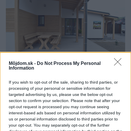
Môjdom.sk -
Do Not Process My Personal
Information
Drevostavba roka 2019
If you wish to opt-out of the sale, sharing to third parties, or
processing of your personal or sensitive information for
Autor projektu: Ing. Mária Kaššáková
targeted advertising by us, please use the below opt-out
section to confirm your selection. Please note that after your
Jedná sa o bungalov, rodinný dom strednej veľkosti v
opt-out request is processed you may continue seeing
interest-based ads based on personal information utilized by
interiéri, s priznaným sklonom strechy. Zo zádveria je
us or personal information disclosed to third parties prior to
prístupná po pravej strane jedna samostatná izba, ďalej
your opt-out. You may separately opt-out of the further
sa dostaneme do dennej časti obývacej izby spojenej s