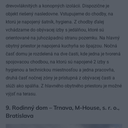
drevovláknitých a konopných izolácii. Dispozične je
objekt riešený nasledovne. Vstupujeme do chodby, na
ktorú je napojený šatník, hygiena. Z chodby ďalej
vchádzame do obývacej izby s jedálňou, ktoré sú
orientované na juhozápadnú stranu pozemku. Na hlavný
obytný priestor je napojená kuchyňa so špajzou. Nočná
časť domu je rozdelená na dve časti, kde jedna je tvorená
spojovacou chodbou, na ktorú sú napojené 2 izby s
hygienou a technickou miestnosťou a jedna pracovňa,
druhá časť nočnej zóny je prístupná z obývacej časti a
slúži ako spálňa. Z hlavného obytného priestoru je možné
výjsť na terasu.
9. Rodinný dom – Trnava, M-House, s. r. o.,
Bratislava