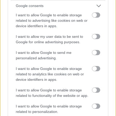
Google consents
I want to allow Google to enable storage
Drevostavba roka 2019
related to advertising like cookies on web or
device identifiers in apps.
I want to allow my user data to be sent to
Google for online advertising purposes.
I want to allow Google to send me
personalized advertising.
I want to allow Google to enable storage
related to analytics like cookies on web or
device identifiers in apps.
Drevostavba roka 2019
I want to allow Google to enable storage
related to functionality of the website or app.
Autor projektu: Ing. Ondrej Jančo, Ing. Maroš Lampel
I want to allow Google to enable storage
Riešený objekt je dvojpodlažný. Rodinný dom je
related to personalization.