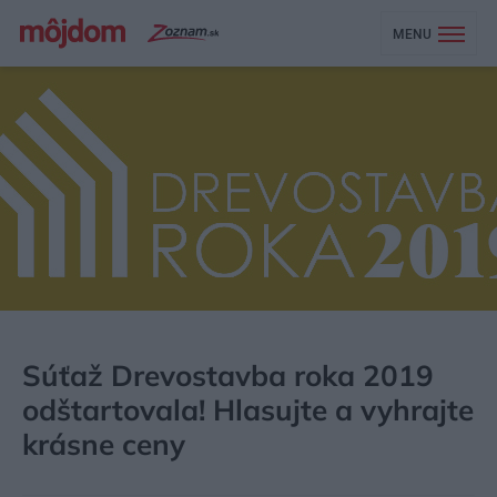
MENU
MÔJDOM
AKTUALITY
SÚŤAŽE
Súťaž Drevostavba roka 2019
odštartovala! Hlasujte a vyhrajte
krásne ceny