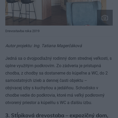
Drevostavba roka 2019
Autor projektu: Ing. Tatiana Magerčáková
Jedná sa o dvojpodlažný rodinný dom strednej veľkosti, s
úplne využitým podkrovím. Zo zádveria je prístupná
chodba, z chodby sa dostaneme do kúpeľne a WC, do 2
samostatných izieb a dennej časti objektu –
obývacej izby s kuchyňou a jedálňou. Schodisko v
chodbe vedie do podkrovia, ktoré má veľký podkrovný
otvorený priestor a kúpelňu s WC a ďalšiu izbu.
3. Stĺpiková drevostaba – expozičný dom,