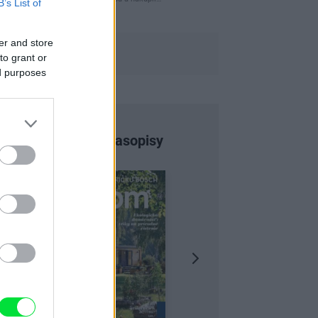
B’s List of
er and store
to grant or
ed purposes
Najnovšie časopisy