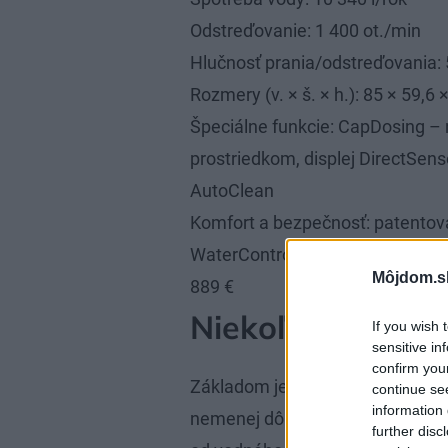
Odstreďovanie: 1 400 ot./min
Hlučnosť prania/odstreďovania:
Rozmery (v. × š. × h.): 85 × 59,6 
Špeciálne funkcie: CapDosing – 
prostriedkom, displej DirectSens
AutoClean
Komfort a bezpečnosť: patentov
WaterControl, množstevná autom
Môjdom.s
889 €
Niekoľko zásad
If you wish 
sensitive in
confirm you
Základom je výber správnej práčk
continue se
information 
nemenej dôležitý čas. O práčku je
further disc