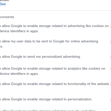
Out
consents
á bielizeň stupeň znečistenia. Škvrny, ak
Môj dom Špeciál 02/2026
Môj dom 06/2026
o allow Google to enable storage related to advertising like cookies on
jskôr. Znečistené miesto potierame
evice identifiers in apps.
 mydlom s citrónovým extraktom. Na
o allow my user data to be sent to Google for online advertising
užiť odstraňovač škvŕn na báze kyslíka. So
s.
racia teplota, naopak pri nižšej je potrebné
to allow Google to send me personalized advertising.
o allow Google to enable storage related to analytics like cookies on
evice identifiers in apps.
striedku
o allow Google to enable storage related to functionality of the website
onuka ekologických pracích prostriedkov.
o allow Google to enable storage related to personalization.
škov, gélov, mydlových orechov, mydlových
užívajte podobne ako tie bežné. Jednou z
o allow Google to enable storage related to security, including