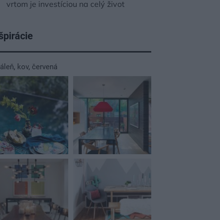
vrtom je investíciou na celý život
špirácie
dáleň
,
kov
,
červená