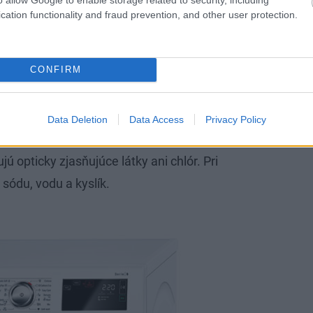
o domáceho pracieho gélu. Ide o veľmi lacný
cation functionality and fraud prevention, and other user protection.
t, ako ho vyrobiť, nájdete na nasledujúcej
CONFIRM
e
né bieliace prostriedky na báze kyslíka –
Data Deletion
Data Access
Privacy Policy
deniu, rozjasňujú bielu farbu, majú
ú opticky zjasňujúce látky ani chlór. Pri
 sódu, vodu a kyslík.