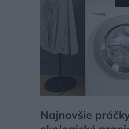
MÔJDOM
BÝVANIE
DOMÁCE SPOTREBIČE
Najnovšie práčk