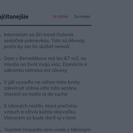
jčítanejšie
Za týždeň
Za mesiac
Internetom sa šíri trend čistenia
sedačiek pokrievkou. Toto sú dôvody,
prečo by ste ho skúšať nemali
Dom v Bernolákove má len 67 m2, no
miesta na život majú viac. Domácim k
súkromiu netreba ani závesy
V júli vysaďte na záhon tieto kvety,
zakvitnúť stihnú ešte túto sezónu.
Viaceré sa hodia aj do sucha
5 izbových rastlín, ktoré prečistia
vzduch a oživia každú obývačku.
Viacerým sa bude dariť aj v tieni
Tepelné čerpadlo zem-voda s hlbinným