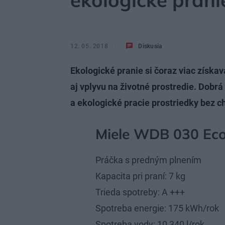
ekologické prani
12. 05. 2018
Diskusia
Ekologické pranie si čoraz viac získav
aj vplyvu na životné prostredie. Dobrá
a ekologické pracie prostriedky bez 
Miele WDB 030 Ec
Práčka s predným plnením
Kapacita pri praní: 7 kg
Trieda spotreby: A +++
Spotreba energie: 175 kWh/rok
Spotreba vody: 10 340 l/rok