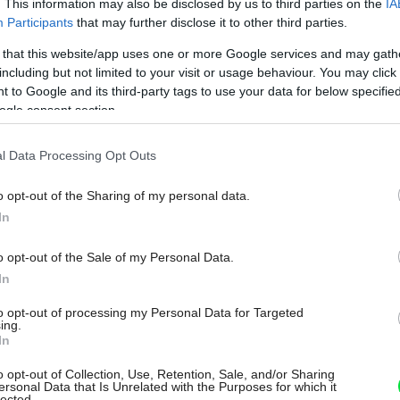
odných prostriedkov (ocot, sóda
. This information may also be disclosed by us to third parties on the
IA
Participants
that may further disclose it to other third parties.
ať a po vypraní bielizne nechávať dvierka
 that this website/app uses one or more Google services and may gath
rala a neusadzovala sa v nej pleseň.
including but not limited to your visit or usage behaviour. You may click 
 to Google and its third-party tags to use your data for below specifi
ogle consent section.
prania líši nielen pracími prostriedkami a
m prania. Technika je úplne iná, a preto
l Data Processing Opt Outs
ledkov ekologického prania.
o opt-out of the Sharing of my personal data.
In
 vody, v ktorej bielizeň periete. V tvrdej
o opt-out of the Sale of my Personal Data.
pracie prostriedky neobsahujú zložku na
In
 je pri nižších stupňoch prania náročné.
to opt-out of processing my Personal Data for Targeted
ing.
úplne nemožné, pretože mydlo sa vyzráža a
In
isťujeme testovacími prúžkami na určenie
o opt-out of Collection, Use, Retention, Sale, and/or Sharing
ersonal Data that Is Unrelated with the Purposes for which it
dosti pridávame do prania zmäkčovač vody.
lected.