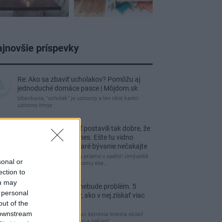
jnovšie príspevky
Re: Ako sa zbaviť ucholakov? Pomôžu aj
jednoduché domáce pasce | Môjdom.sk
blbeckovia, "ucholak" je uzitocny a len idiot kantri
uzitocny hmyz
Re: Vidiecku usadlosť postavili tak dobre, že
domáceho chráni i dnes. Ešte tu vidno
kamenné múry, no staré bývanie nečakajte
čakám kedy budú wc misy priamo v spálni! Umývadlá
sonal or
už sú štandardom! Tu niekomu ebe…
ection to
ou may
Re: Tesná spálňa už nebude problém. 5
 personal
praktických nápadov, ako v nej získať viac
out of the
úložného miesta
 downstream
Ja som pred časom v rámci šetrenia miesta skúsil
využiť priestor pod posteľou a nakúpil…