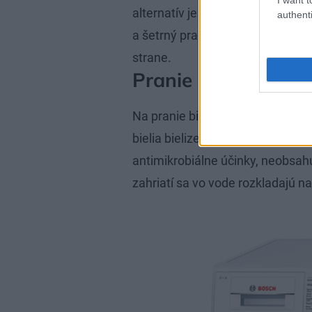
alternatív je aj výroba vlastnéh
authenti
a šetrný prací prostriedok. Recep
strane.
Pranie bielej bielizn
Na pranie bielej bielizne sú vhod
bielia bielizeň, zabraňujú jej záj
antimikrobiálne účinky, neobsahuj
zahriatí sa vo vode rozkladajú na