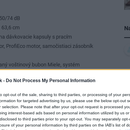
 50/74 dB
× 63,6 cm
Na
na dávkovacie kapsuly s pracím
or, ProfiEco motor, samočistiaci zásobník
aný voštinový bubon Miele, systém
atika, testovaná životnosť na 20 rokov
k -
Do Not Process My Personal Information
to opt-out of the sale, sharing to third parties, or processing of your per
formation for targeted advertising by us, please use the below opt-out s
r selection. Please note that after your opt-out request is processed y
y, ktorá šetrí vodou, energiami a dnes aj
eing interest-based ads based on personal information utilized by us or
disclosed to third parties prior to your opt-out. You may separately opt-
 potrebné sa pravidelne starať – čistiť ju
losure of your personal information by third parties on the IAB’s list of