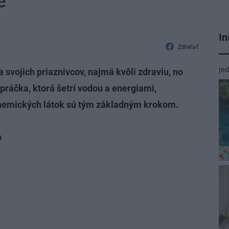
e
In
Zdieľať
je
a svojich priaznivcov, najmä kvôli zdraviu, no
 práčka, ktorá šetrí vodou a energiami,
chemických látok sú tým základným krokom.
o