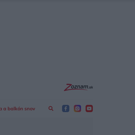
a a balkón snov