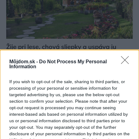
Žije pri lese, chová sliepky a uspáva ju
rieka. Miestni remeselníci vytvorili bývanie,
Môjdom.sk -
Do Not Process My Personal
ktoré vyzerá ako malý raj
Information
If you wish to opt-out of the sale, sharing to third parties, or
processing of your personal or sensitive information for
targeted advertising by us, please use the below opt-out
section to confirm your selection. Please note that after your
opt-out request is processed you may continue seeing
interest-based ads based on personal information utilized by
us or personal information disclosed to third parties prior to
your opt-out. You may separately opt-out of the further
disclosure of your personal information by third parties on the