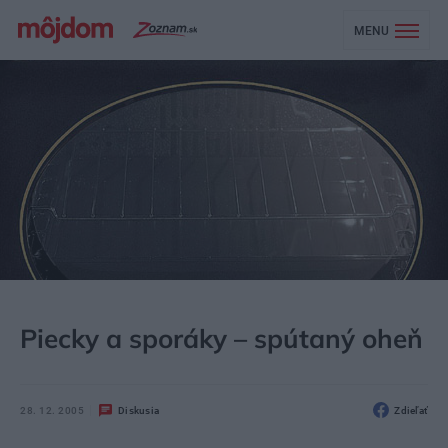
MENU
MÔJDOM
BÝVANIE
DOMÁCE SPOTREBIČE
Piecky a sporáky – spútaný oheň
28. 12. 2005
Diskusia
Zdieľať