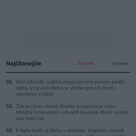
Najčítanejšie
Za týždeň
Za mesiac
Deti odrástli, rodičia majú bývanie presne podľa
seba. V novom dome je všetko pre ich život i
návštevy vnúčat
Žije pri lese, chová sliepky a uspáva ju rieka.
Miestni remeselníci vytvorili bývanie, ktoré vyzerá
ako malý raj
K bytu ladili aj škáry v obklade. Majitelia zbúrali