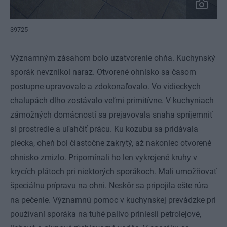
39725
Významným zásahom bolo uzatvorenie ohňa. Kuchynský
sporák nevznikol naraz. Otvorené ohnisko sa časom
postupne upravovalo a zdokonaľovalo. Vo vidieckych
chalupách dlho zostávalo veľmi primitívne. V kuchyniach
zámožných domácností sa prejavovala snaha spríjemniť
si prostredie a uľahčiť prácu. Ku kozubu sa pridávala
piecka, oheň bol čiastočne zakrytý, až nakoniec otvorené
ohnisko zmizlo. Pripomínali ho len vykrojené kruhy v
krycích plátoch pri niektorých sporákoch. Mali umožňovať
špeciálnu prípravu na ohni. Neskôr sa pripojila ešte rúra
na pečenie. Významnú pomoc v kuchynskej prevádzke pri
používaní sporáka na tuhé palivo priniesli petrolejové,