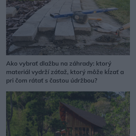
Ako vybrať dlažbu na záhrady: ktorý
materiál vydrží záťaž, ktorý môže kĺzať a
pri čom rátať s častou údržbou?