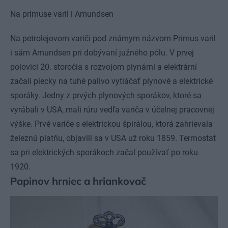
Na primuse varil i Amundsen
Na petrolejovom variči pod známym názvom Primus varil
i sám Amundsen pri dobývaní južného pólu. V prvej
polovici 20. storočia s rozvojom plynární a elektrární
začali piecky na tuhé palivo vytláčať plynové a elektrické
sporáky. Jedny z prvých plynových sporákov, ktoré sa
vyrábali v USA, mali rúru vedľa variča v účelnej pracovnej
výške. Prvé variče s elektrickou špirálou, ktorá zahrievala
železnú platňu, objavili sa v USA už roku 1859. Termostat
sa pri elektrických sporákoch začal používať po roku
1920.
Papinov hrniec a hriankovač