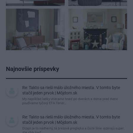
Najnovšie príspevky
Re: Takto sa rieši málo úložného miesta. V tomto byte
stačil jeden prvok | Môjdom.sk
My napríklad labky utierame hneď pri dverách a doma pred dvere
používame tyčový ETA Terier…
Re: Takto sa rieši málo úložného miesta. V tomto byte
stačil jeden prvok | Môjdom.sk
Dizajn je to nádherný, tá brezová preglejka a čisté línie vyzerajú super.
Ale vždy, keď…