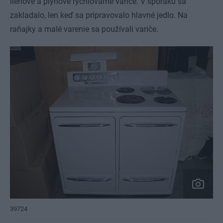
liehové a plynové rýchlovarné variče. V sporáku sa
zakladalo, len keď sa pripravovalo hlavné jedlo. Na
raňajky a malé varenie sa používali variče.
39724