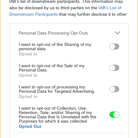
IAB’s list of downstream participants. This information may
also be disclosed by us to third parties on the
IAB’s List of
Downstream Participants
that may further disclose it to other
third parties.
Please note that this website/app uses one or more Google
Personal Data Processing Opt Outs
4 domáce triky, ako otvoriť fľašu vína aj
services and may gather and store information including but
bez vývrtky. Stačí pár vecí, ktoré už máte
not limited to your visit or usage behaviour. You may click to
I want to opt-out of the Sharing of my
personal data.
grant or deny consent to Google and its third-party tags to
doma (video)
Opted In
use your data for below specified purposes in below Google
consent section.
I want to opt-out of the Sale of my
Personal Data.
Opted In
I want to opt-out of processing my
Personal Data for Targeted Advertising.
Opted In
I want to opt-out of Collection, Use,
Retention, Sale, and/or Sharing of my
Personal Data that Is Unrelated with the
Purposes for which it was collected.
Opted Out