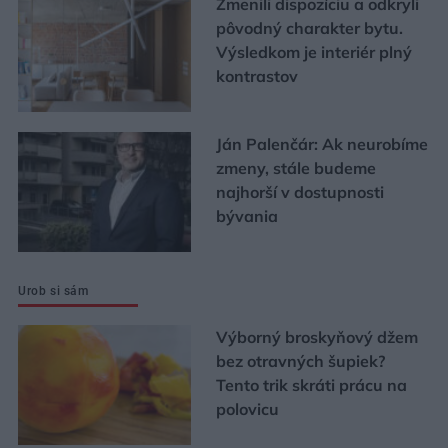
Zmenili dispozíciu a odkryli
pôvodný charakter bytu.
Výsledkom je interiér plný
kontrastov
Ján Palenčár: Ak neurobíme
zmeny, stále budeme
najhorší v dostupnosti
bývania
Urob si sám
Výborný broskyňový džem
bez otravných šupiek?
Tento trik skráti prácu na
polovicu