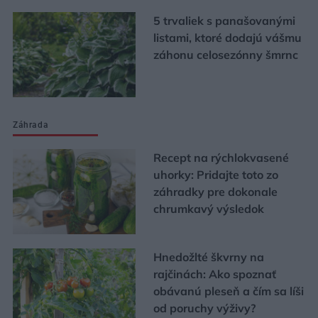
5 trvaliek s panašovanými
listami, ktoré dodajú vášmu
záhonu celosezónny šmrnc
Záhrada
Recept na rýchlokvasené
uhorky: Pridajte toto zo
záhradky pre dokonale
chrumkavý výsledok
Hnedožlté škvrny na
rajčinách: Ako spoznať
obávanú pleseň a čím sa líši
od poruchy výživy?