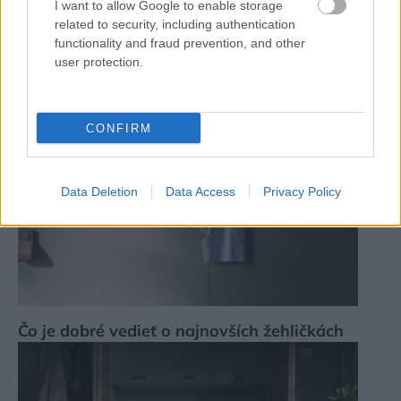
I want to allow Google to enable storage
Ktorý hriankovač zvíťazil v najnovšom
related to security, including authentication
redakčnom teste?
functionality and fraud prevention, and other
user protection.
CONFIRM
Data Deletion
Data Access
Privacy Policy
Čo je dobré vedieť o najnovších žehličkách