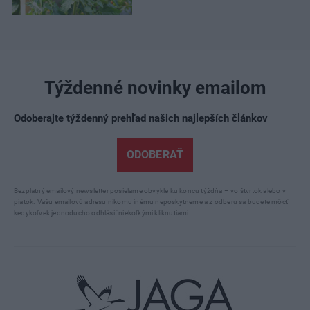
Týždenné novinky emailom
Odoberajte týždenný prehľad našich najlepších článkov
ODOBERAŤ
Bezplatný emailový newsletter posielame obvykle ku koncu týždňa – vo štvrtok alebo v
piatok. Vašu emailovú adresu nikomu inému neposkytneme a z odberu sa budete môcť
kedykoľvek jednoducho odhlásiť niekoľkými kliknutiami.