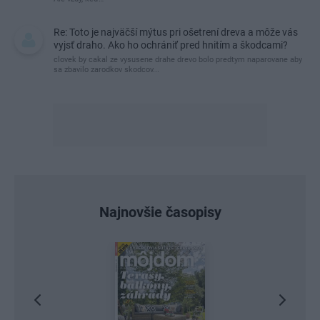
Re: Toto je najväčší mýtus pri ošetrení dreva a môže vás
vyjsť draho. Ako ho ochrániť pred hnitím a škodcami?
clovek by cakal ze vysusene drahe drevo bolo predtym naparovane aby
sa zbavilo zarodkov skodcov...
Najnovšie časopisy