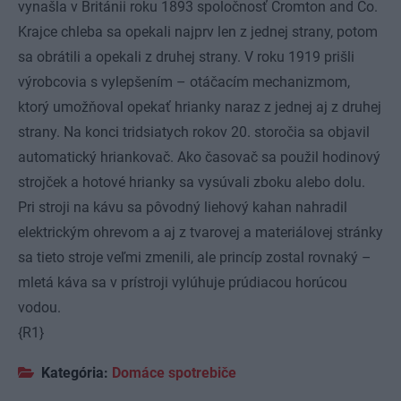
vynašla v Británii roku 1893 spoločnosť Cromton and Co.
Krajce chleba sa opekali najprv len z jednej strany, potom
sa obrátili a opekali z druhej strany. V roku 1919 prišli
výrobcovia s vylepšením – otáčacím mechanizmom,
ktorý umožňoval opekať hrianky naraz z jednej aj z druhej
strany. Na konci tridsiatych rokov 20. storočia sa objavil
automatický hriankovač. Ako časovač sa použil hodinový
strojček a hotové hrianky sa vysúvali zboku alebo dolu.
Pri stroji na kávu sa pôvodný liehový kahan nahradil
elektrickým ohrevom a aj z tvarovej a materiálovej stránky
sa tieto stroje veľmi zmenili, ale princíp zostal rovnaký –
mletá káva sa v prístroji vylúhuje prúdiacou horúcou
vodou.
{R1}
Kategória:
Domáce spotrebiče