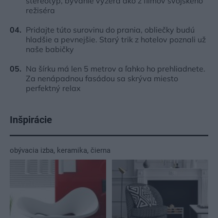
stereotyp, bývanie vyzerá ako z filmov svojského
režiséra
Pridajte túto surovinu do prania, obliečky budú
hladšie a pevnejšie. Starý trik z hotelov poznali už
naše babičky
Na šírku má len 5 metrov a ľahko ho prehliadnete.
Za nenápadnou fasádou sa skrýva miesto
perfektný relax
Inšpirácie
obývacia izba
,
keramika
,
čierna