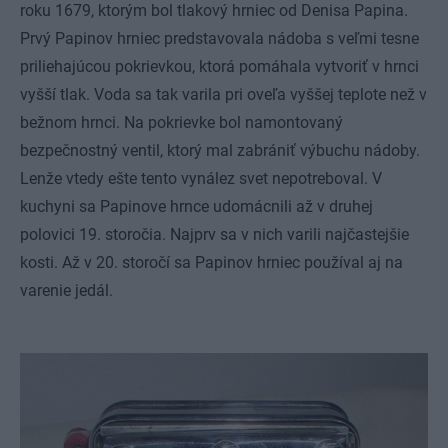
roku 1679, ktorým bol tlakový hrniec od Denisa Papina.
Prvý Papinov hrniec predstavovala nádoba s veľmi tesne
priliehajúcou pokrievkou, ktorá pomáhala vytvoriť v hrnci
vyšší tlak. Voda sa tak varila pri oveľa vyššej teplote než v
bežnom hrnci. Na pokrievke bol namontovaný
bezpečnostný ventil, ktorý mal zabrániť výbuchu nádoby.
Lenže vtedy ešte tento vynález svet nepotreboval. V
kuchyni sa Papinove hrnce udomácnili až v druhej
polovici 19. storočia. Najprv sa v nich varili najčastejšie
kosti. Až v 20. storočí sa Papinov hrniec používal aj na
varenie jedál.