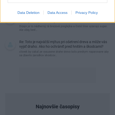
My napríklad labky utierame hneď pri dverách a doma pred dvere
používame tyčový ETA Terier…
Data Deletion
Data Access
Privacy Policy
Re: Takto sa rieši málo úložného miesta. V tomto byte
stačil jeden prvok | Môjdom.sk
Dizajn je to nádherný, tá brezová preglejka a čisté línie vyzerajú super.
Ale vždy, keď…
Re: Toto je najväčší mýtus pri ošetrení dreva a môže vás
vyjsť draho. Ako ho ochrániť pred hnitím a škodcami?
clovek by cakal ze vysusene drahe drevo bolo predtym naparovane aby
sa zbavilo zarodkov skodcov...
Najnovšie časopisy