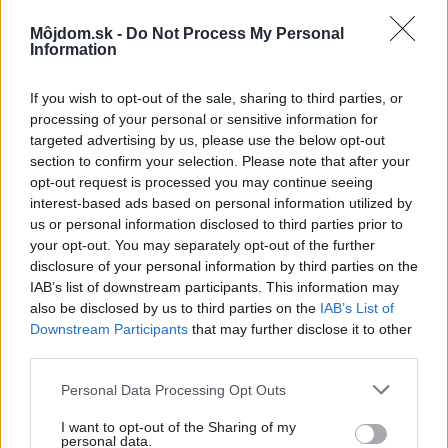
Môjdom.sk -
Do Not Process My Personal
Information
If you wish to opt-out of the sale, sharing to third parties, or
Nové varné roboty nás prekvapili svojou
processing of your personal or sensitive information for
targeted advertising by us, please use the below opt-out
všestrannosťou. Ktorý zvíťazil v redakčnom
section to confirm your selection. Please note that after your
teste?
opt-out request is processed you may continue seeing
interest-based ads based on personal information utilized by
us or personal information disclosed to third parties prior to
your opt-out. You may separately opt-out of the further
disclosure of your personal information by third parties on the
IAB’s list of downstream participants. This information may
also be disclosed by us to third parties on the
IAB’s List of
Downstream Participants
that may further disclose it to other
Najčítanejšie
Za týždeň
Za mesiac
third parties.
Please note that this website/app uses one or more Google
Personal Data Processing Opt Outs
Deti odrástli, rodičia majú bývanie presne podľa
services and may gather and store information including but
seba. V novom dome je všetko pre ich život i
not limited to your visit or usage behaviour. You may click to
I want to opt-out of the Sharing of my
personal data.
návštevy vnúčat