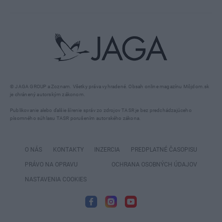
© JAGA GROUP a Zoznam. Všetky práva vyhradené. Obsah online magazínu Môjdom.sk
je chránený autorským zákonom.
Publikovanie alebo ďalšie šírenie správ zo zdrojov TASR je bez predchádzajúceho
písomného súhlasu TASR porušením autorského zákona.
O NÁS
KONTAKTY
INZERCIA
PREDPLATNÉ ČASOPISU
PRÁVO NA OPRAVU
OCHRANA OSOBNÝCH ÚDAJOV
NASTAVENIA COOKIES