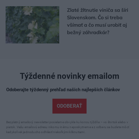
Zlaté žltnutie viniča sa šíri
Slovenskom. Čo si treba
všímať a čo musí urobiť aj
bežný záhradkár?
Týždenné novinky emailom
Odoberajte týždenný prehľad našich najlepších článkov
ODOBERAŤ
Bezplatný emailový newsletter posielame obvykle ku koncu týždňa – vo štvrtok alebo v
piatok. Vašu emailovú adresu nikomu inému neposkytneme a z odberu sa budete môcť
kedykoľvek jednoducho odhlásiť niekoľkými kliknutiami.