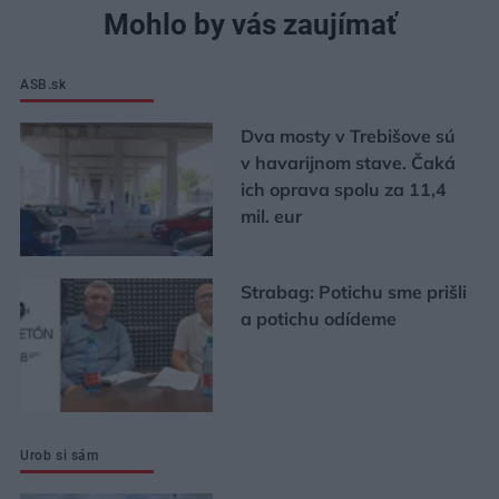
Mohlo by vás zaujímať
ASB.sk
Dva mosty v Trebišove sú
v havarijnom stave. Čaká
ich oprava spolu za 11,4
mil. eur
Strabag: Potichu sme prišli
a potichu odídeme
Urob si sám