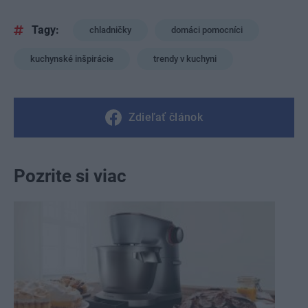
Tagy:
chladničky
domáci pomocníci
kuchynské inšpirácie
trendy v kuchyni
Zdieľať článok
Pozrite si viac