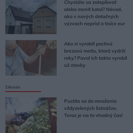
Chystáte sa zatepľovať
alebo meniť kotol? Návod,
ako v nových dotačných
výzvach neprísť o tisíce eur
Ako si vyrobiť poctivú
brezovú metlu, ktorá vydrží
roky? Pavol ich takto vyrobil
už stovky
Záhrada
Pustite sa do množenia
vždyzelených listnáčov.
Teraz je na to vhodný čas!