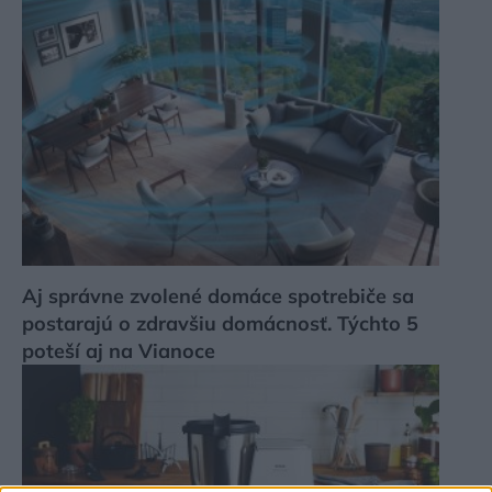
Aj správne zvolené domáce spotrebiče sa
postarajú o zdravšiu domácnosť. Týchto 5
poteší aj na Vianoce