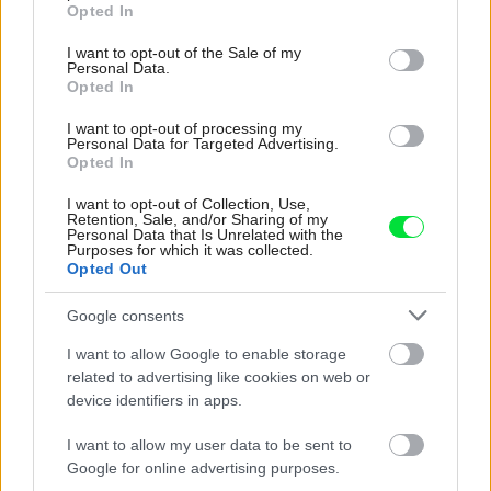
grant or deny consent to Google and its third-party tags to
Opted In
use your data for below specified purposes in below Google
V dome v lese vyriešili známy problém. Dvaja
consent section.
I want to opt-out of the Sale of my
majitelia v ňom majú dosť súkromia aj miesto pre
Personal Data.
spoločný čas
Opted In
Kedysi boli veľkým trendom, dnes sa im radšej
I want to opt-out of processing my
Personal Data for Targeted Advertising.
vyhnite. Týchto 7 vecí robí vašu obývačku
Opted In
zastaralou
I want to opt-out of Collection, Use,
K bytu ladili aj škáry v obklade. Majitelia zbúrali
Retention, Sale, and/or Sharing of my
Personal Data that Is Unrelated with the
stereotyp, bývanie vyzerá ako z filmov svojského
Purposes for which it was collected.
režiséra
Opted Out
Bývanie ako na dovolenke: Príjemný bungalov
Google consents
stavil na osvedčené materiály
I want to allow Google to enable storage
related to advertising like cookies on web or
Inšpirácie
device identifiers in apps.
I want to allow my user data to be sent to
kuchyňa
,
textil
,
zelená
Google for online advertising purposes.