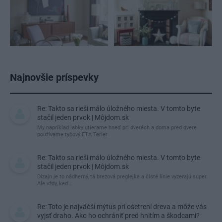
Najnovšie príspevky
Re: Takto sa rieši málo úložného miesta. V tomto byte
stačil jeden prvok | Môjdom.sk
My napríklad labky utierame hneď pri dverách a doma pred dvere
používame tyčový ETA Terier…
Re: Takto sa rieši málo úložného miesta. V tomto byte
stačil jeden prvok | Môjdom.sk
Dizajn je to nádherný, tá brezová preglejka a čisté línie vyzerajú super.
Ale vždy, keď…
Re: Toto je najväčší mýtus pri ošetrení dreva a môže vás
vyjsť draho. Ako ho ochrániť pred hnitím a škodcami?