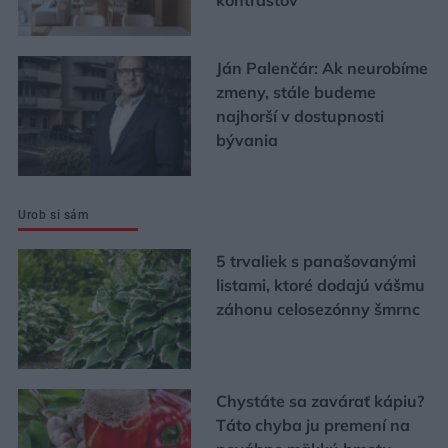
kontrastov
Ján Palenčár: Ak neurobíme
zmeny, stále budeme
najhorší v dostupnosti
bývania
Urob si sám
5 trvaliek s panašovanými
listami, ktoré dodajú vášmu
záhonu celosezónny šmrnc
Chystáte sa zavárať kápiu?
Táto chyba ju premení na