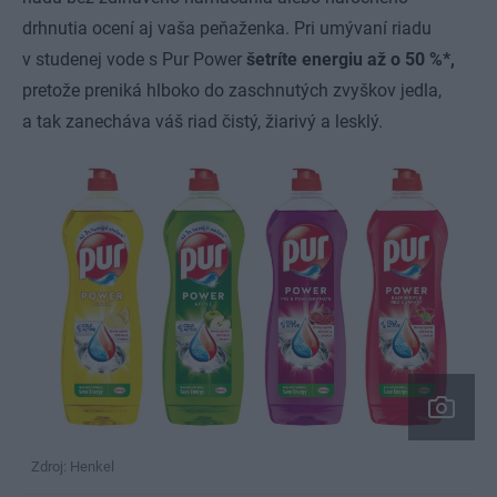
drhnutia ocení aj vaša peňaženka. Pri umývaní riadu
v studenej vode s Pur Power
šetríte energiu až o 50 %*,
pretože preniká hlboko do zaschnutých zvyškov jedla,
a tak zanecháva váš riad čistý, žiarivý a lesklý.
Zdroj: Henkel