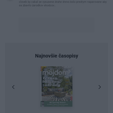
clovek by cakal ze vysusene drahe drevo bolo predtym naparovane aby
sa zbavilo zarodkov skodcov...
Najnovšie časopisy