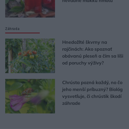
nevábne mäkkú hmotu
Záhrada
Hnedožlté škvrny na
rajčinách: Ako spoznať
obávanú pleseň a čím sa líši
od poruchy výživy?
Chrústa pozná každý, no čo
jeho menší príbuzný? Biológ
vysvetľuje, či chrústik škodí
záhrade