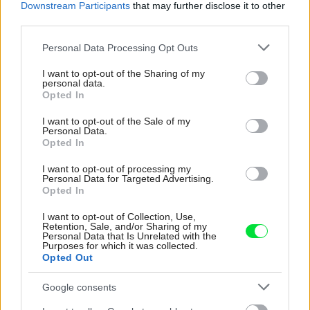
Downstream Participants
that may further disclose it to other
third parties.
WashBall alebo účinný a ekologický pomocník
v boji s vodným kameňom
Please note that this website/app uses one or more Google
Personal Data Processing Opt Outs
services and may gather and store information including but
not limited to your visit or usage behaviour. You may click to
I want to opt-out of the Sharing of my
personal data.
grant or deny consent to Google and its third-party tags to
Opted In
use your data for below specified purposes in below Google
consent section.
I want to opt-out of the Sale of my
Personal Data.
Opted In
I want to opt-out of processing my
Personal Data for Targeted Advertising.
Opted In
I want to opt-out of Collection, Use,
Retention, Sale, and/or Sharing of my
Personal Data that Is Unrelated with the
Toto stačí pridať do rýchlovarnej kanvice a
Purposes for which it was collected.
Opted Out
vodný kameň bude miznúť pred očami! Ako
vyčistiť aj silno zanesený spotrebič?
Google consents