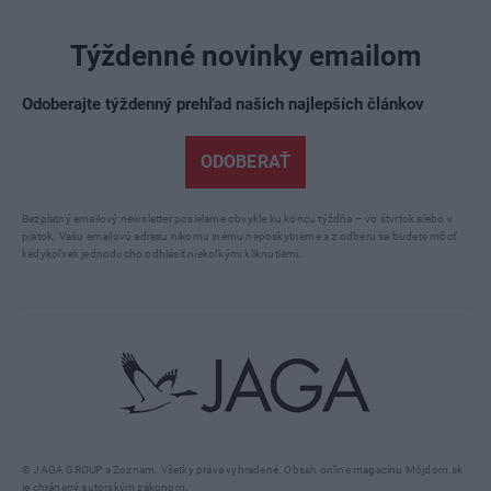
Týždenné novinky emailom
Odoberajte týždenný prehľad našich najlepších článkov
ODOBERAŤ
Bezplatný emailový newsletter posielame obvykle ku koncu týždňa – vo štvrtok alebo v
piatok. Vašu emailovú adresu nikomu inému neposkytneme a z odberu sa budete môcť
kedykoľvek jednoducho odhlásiť niekoľkými kliknutiami.
© JAGA GROUP a Zoznam. Všetky práva vyhradené. Obsah online magazínu Môjdom.sk
je chránený autorským zákonom.