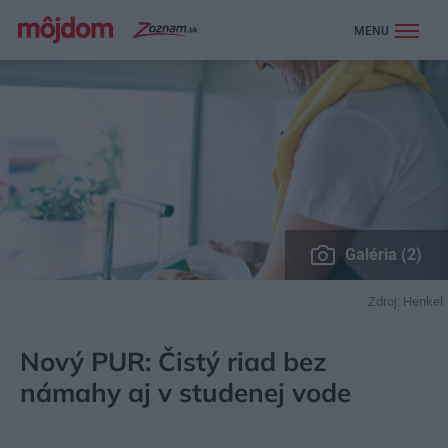
MENU
Galéria (2)
Zdroj: Henkel
MÔJDOM
BÝVANIE
KUCHYŇA, JEDÁLEŇ
Nový PUR: Čistý riad bez
námahy aj v studenej vode