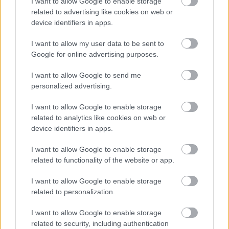
I want to allow Google to enable storage
related to advertising like cookies on web or
device identifiers in apps.
I want to allow my user data to be sent to
Google for online advertising purposes.
Najčítanejšie
Za týždeň
Za mesiac
I want to allow Google to send me
personalized advertising.
Deti odrástli, rodičia majú bývanie presne podľa
I want to allow Google to enable storage
seba. V novom dome je všetko pre ich život i
related to analytics like cookies on web or
návštevy vnúčat
device identifiers in apps.
Žije pri lese, chová sliepky a uspáva ju rieka.
Miestni remeselníci vytvorili bývanie, ktoré vyzerá
I want to allow Google to enable storage
ako malý raj
related to functionality of the website or app.
K bytu ladili aj škáry v obklade. Majitelia zbúrali
I want to allow Google to enable storage
stereotyp, bývanie vyzerá ako z filmov svojského
related to personalization.
režiséra
I want to allow Google to enable storage
Pridajte túto surovinu do prania, obliečky budú
related to security, including authentication