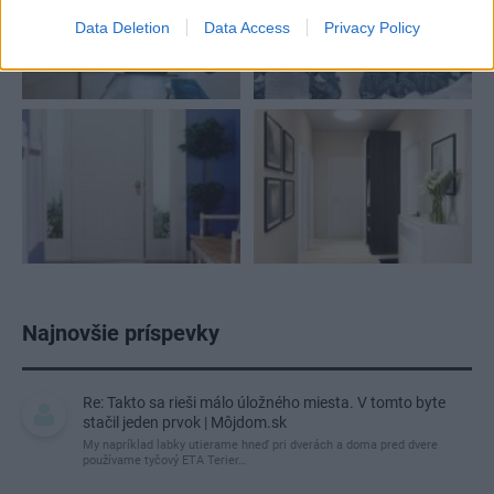
Data Deletion
Data Access
Privacy Policy
Najnovšie príspevky
Re: Takto sa rieši málo úložného miesta. V tomto byte
stačil jeden prvok | Môjdom.sk
My napríklad labky utierame hneď pri dverách a doma pred dvere
používame tyčový ETA Terier…