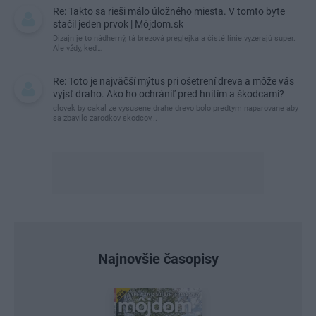
Re: Takto sa rieši málo úložného miesta. V tomto byte
stačil jeden prvok | Môjdom.sk
Dizajn je to nádherný, tá brezová preglejka a čisté línie vyzerajú super.
Ale vždy, keď…
Re: Toto je najväčší mýtus pri ošetrení dreva a môže vás
vyjsť draho. Ako ho ochrániť pred hnitím a škodcami?
clovek by cakal ze vysusene drahe drevo bolo predtym naparovane aby
sa zbavilo zarodkov skodcov...
Najnovšie časopisy