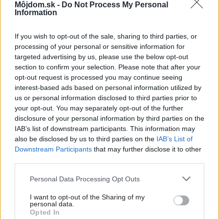
Môjdom.sk -
Do Not Process My Personal
Information
If you wish to opt-out of the sale, sharing to third parties, or
processing of your personal or sensitive information for
targeted advertising by us, please use the below opt-out
section to confirm your selection. Please note that after your
opt-out request is processed you may continue seeing
interest-based ads based on personal information utilized by
us or personal information disclosed to third parties prior to
your opt-out. You may separately opt-out of the further
Estetické radiátory s technologickým
disclosure of your personal information by third parties on the
náskokom
IAB’s list of downstream participants. This information may
also be disclosed by us to third parties on the
IAB’s List of
Downstream Participants
that may further disclose it to other
third parties.
Please note that this website/app uses one or more Google
Personal Data Processing Opt Outs
services and may gather and store information including but
not limited to your visit or usage behaviour. You may click to
I want to opt-out of the Sharing of my
personal data.
grant or deny consent to Google and its third-party tags to
Opted In
use your data for below specified purposes in below Google