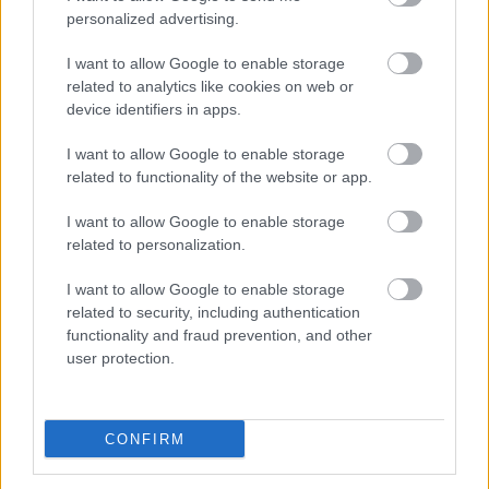
ako malý raj
personalized advertising.
K bytu ladili aj škáry v obklade. Majitelia zbúrali
I want to allow Google to enable storage
stereotyp, bývanie vyzerá ako z filmov svojského
related to analytics like cookies on web or
režiséra
device identifiers in apps.
Pridajte túto surovinu do prania, obliečky budú
I want to allow Google to enable storage
hladšie a pevnejšie. Starý trik z hotelov poznali už
related to functionality of the website or app.
naše babičky
I want to allow Google to enable storage
Kedysi boli veľkým trendom, dnes sa im radšej
related to personalization.
vyhnite. Týchto 7 vecí robí vašu obývačku
zastaralou
I want to allow Google to enable storage
related to security, including authentication
functionality and fraud prevention, and other
Inšpirácie
user protection.
predsieň
,
sklo
,
biela
CONFIRM