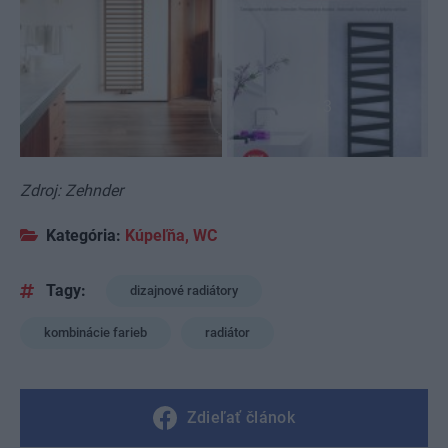
3
Zdroj: Zehnder
Kategória:
Kúpeľňa, WC
Tagy:
dizajnové radiátory
kombinácie farieb
radiátor
Zdieľať článok