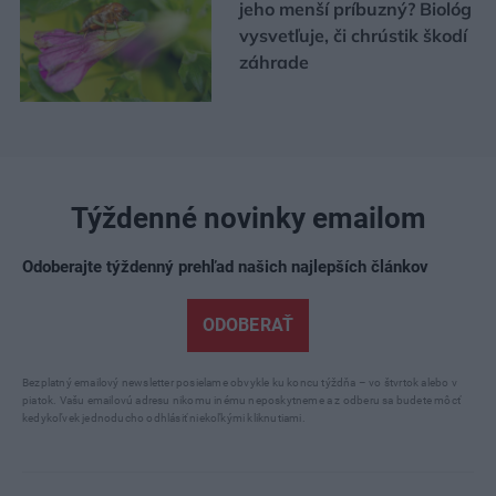
jeho menší príbuzný? Biológ
vysvetľuje, či chrústik škodí
záhrade
Týždenné novinky emailom
Odoberajte týždenný prehľad našich najlepších článkov
ODOBERAŤ
Bezplatný emailový newsletter posielame obvykle ku koncu týždňa – vo štvrtok alebo v
piatok. Vašu emailovú adresu nikomu inému neposkytneme a z odberu sa budete môcť
kedykoľvek jednoducho odhlásiť niekoľkými kliknutiami.