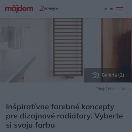
MENU
Galéria (2)
Zdroj: Zehnder Group
MÔJDOM
BÝVANIE
KÚPEĽŇA, WC
Inšpiratívne farebné koncepty
pre dizajnové radiátory. Vyberte
si svoju farbu