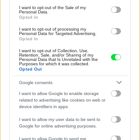
consent section.
I want to opt-out of the Sale of my
Personal Data.
Opted In
Ako skryť radiátory, aby nepôsobili rušivo a
I want to opt-out of processing my
nekazili štýl miestnosti
Personal Data for Targeted Advertising.
Opted In
I want to opt-out of Collection, Use,
Retention, Sale, and/or Sharing of my
Personal Data that Is Unrelated with the
Purposes for which it was collected.
Opted Out
Google consents
Najčítanejšie
Za týždeň
Za mesiac
I want to allow Google to enable storage
related to advertising like cookies on web or
Deti odrástli, rodičia majú bývanie presne podľa
device identifiers in apps.
seba. V novom dome je všetko pre ich život i
návštevy vnúčat
I want to allow my user data to be sent to
Google for online advertising purposes.
Žije pri lese, chová sliepky a uspáva ju rieka.
Miestni remeselníci vytvorili bývanie, ktoré vyzerá
I want to allow Google to send me