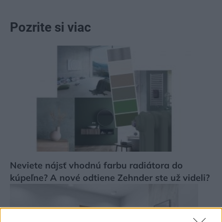
Pozrite si viac
Neviete nájsť vhodnú farbu radiátora do
kúpeľne? A nové odtiene Zehnder ste už videli?