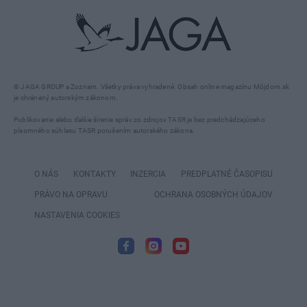
© JAGA GROUP a Zoznam. Všetky práva vyhradené. Obsah online magazínu Môjdom.sk
je chránený autorským zákonom.
Publikovanie alebo ďalšie šírenie správ zo zdrojov TASR je bez predchádzajúceho
písomného súhlasu TASR porušením autorského zákona.
O NÁS
KONTAKTY
INZERCIA
PREDPLATNÉ ČASOPISU
PRÁVO NA OPRAVU
OCHRANA OSOBNÝCH ÚDAJOV
NASTAVENIA COOKIES