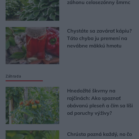
záhonu celosezónny šmrnc
Chystáte sa zavárať kápiu?
Táto chyba ju premení na
nevábne mäkkú hmotu
Záhrada
Hnedožlté škvrny na
rajčinách: Ako spoznať
obávanú pleseň a čím sa líši
od poruchy výživy?
Chrústa pozná každý, no čo