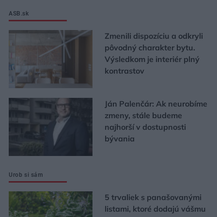
ASB.sk
Zmenili dispozíciu a odkryli
pôvodný charakter bytu.
Výsledkom je interiér plný
kontrastov
Ján Palenčár: Ak neurobíme
zmeny, stále budeme
najhorší v dostupnosti
bývania
Urob si sám
5 trvaliek s panašovanými
listami, ktoré dodajú vášmu