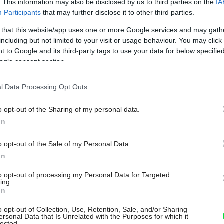
. This information may also be disclosed by us to third parties on the
IA
Participants
that may further disclose it to other third parties.
 that this website/app uses one or more Google services and may gath
including but not limited to your visit or usage behaviour. You may click 
 to Google and its third-party tags to use your data for below specifi
ogle consent section.
l Data Processing Opt Outs
o opt-out of the Sharing of my personal data.
In
o opt-out of the Sale of my Personal Data.
Môj dom Špeciál 02/2026
In
ou v rovine a s bočnou stenou
Zdroj: SanSwiss
to opt-out of processing my Personal Data for Targeted
ing.
In
a štýlov – od tradičných aluchrómových či
o opt-out of Collection, Use, Retention, Sale, and/or Sharing
ho skla až po kreatívne dekory skla Screen
ersonal Data that Is Unrelated with the Purposes for which it
lected.