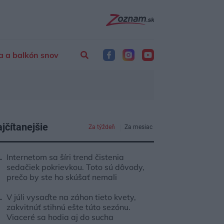
a a balkón snov
jčítanejšie
Za týždeň
Za mesiac
Internetom sa šíri trend čistenia
sedačiek pokrievkou. Toto sú dôvody,
prečo by ste ho skúšať nemali
V júli vysaďte na záhon tieto kvety,
zakvitnúť stihnú ešte túto sezónu.
Viaceré sa hodia aj do sucha