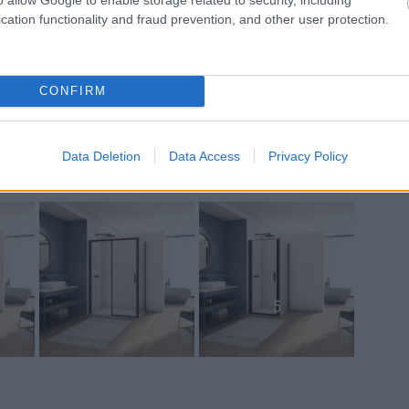
cation functionality and fraud prevention, and other user protection.
roj: SanSwiss
e je kolekcia DIVERA od spoločnosti
CONFIRM
a spojenie elegancie a funkčnosti.
wiss
, kde nájdete ďalšie informácie, ktoré
Data Deletion
Data Access
Privacy Policy
šich snov.
5