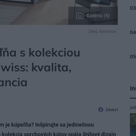
Galéria (4)
Zdroj: SanSwiss
ňa s kolekciou
iss: kvalita,
ancia
In
je
Zdieľať
m je kúpeľňa? Inšpirujte sa jedinečnou
kolekcia sprchových kútov spája štýlový dizajn