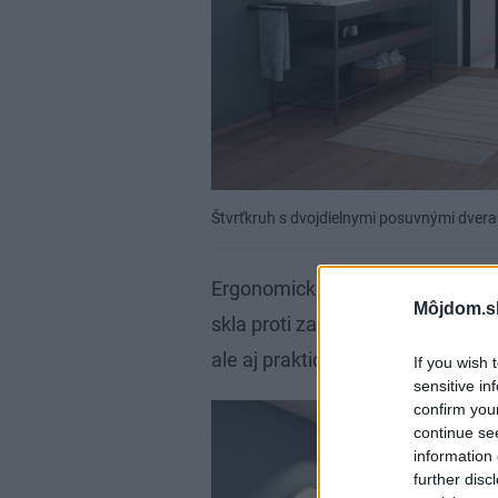
Štvrťkruh s dvojdielnymi posuvnými dver
Ergonomické rukoväte ponúkajú 
Môjdom.s
skla proti zahmlievaniu uľahčuje
ale aj praktickosťou.
If you wish 
sensitive in
confirm you
continue se
information 
further disc