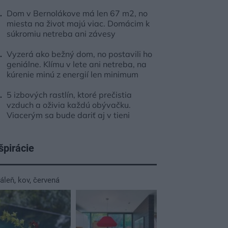
Dom v Bernolákove má len 67 m2, no
miesta na život majú viac. Domácim k
súkromiu netreba ani závesy
Vyzerá ako bežný dom, no postavili ho
geniálne. Klímu v lete ani netreba, na
kúrenie minú z energií len minimum
5 izbových rastlín, ktoré prečistia
vzduch a oživia každú obývačku.
Viacerým sa bude dariť aj v tieni
špirácie
dáleň
,
kov
,
červená