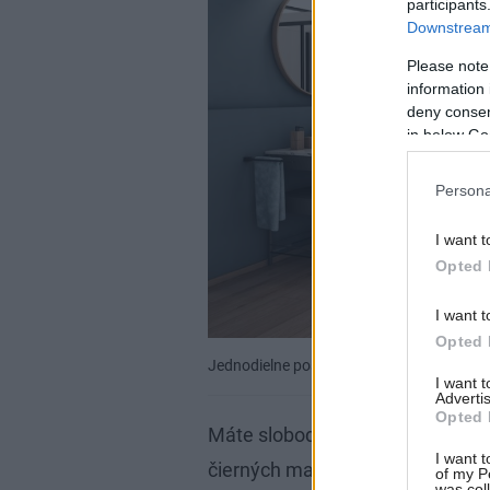
participants
Downstream 
Please note
information 
deny consent
in below Go
Persona
I want t
Opted 
I want t
Opted 
Jednodielne posuvné dvere s pevnou sten
I want 
Advertis
Opted 
Máte slobodu výberu materiálov 
I want t
čierných matných profilov a číre
of my P
was col