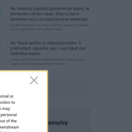
Re: Vidiecku usadlosť postavili tak dobre, že
domáceho chráni i dnes. Ešte tu vidno
kamenné múry, no staré bývanie nečakajte
čakám kedy budú wc misy priamo v spálni! Umývadlá
už sú štandardom! Tu niekomu ebe…
Re: Tesná spálňa už nebude problém. 5
praktických nápadov, ako v nej získať viac
úložného miesta
Ja som pred časom v rámci šetrenia miesta skúsil
využiť priestor pod posteľou a nakúpil…
sonal or
ection to
ou may
 personal
out of the
Najnovšie časopisy
 downstream