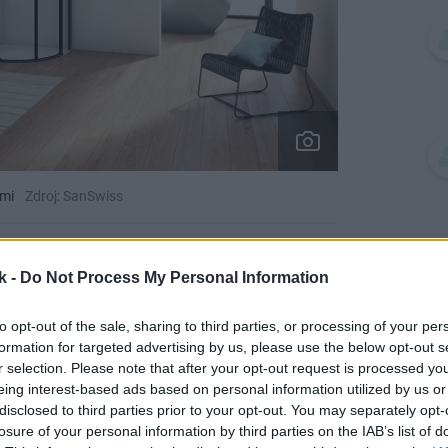
ami
Zdroj: SanSwiss
pohodlné ovládanie a povrchová úprava
k -
Do Not Process My Personal Information
 čistenie. DIVERA sa pýši nielen dizajnom,
to opt-out of the sale, sharing to third parties, or processing of your per
formation for targeted advertising by us, please use the below opt-out s
r selection. Please note that after your opt-out request is processed y
eing interest-based ads based on personal information utilized by us or
disclosed to third parties prior to your opt-out. You may separately opt-
losure of your personal information by third parties on the IAB’s list of