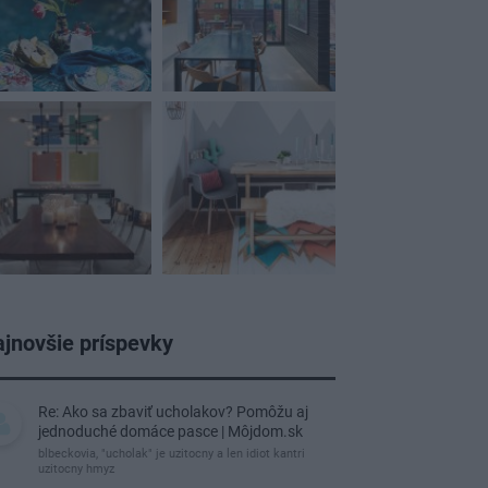
jnovšie príspevky
Re: Ako sa zbaviť ucholakov? Pomôžu aj
jednoduché domáce pasce | Môjdom.sk
blbeckovia, "ucholak" je uzitocny a len idiot kantri
uzitocny hmyz