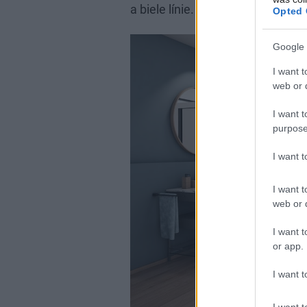
a biele línie. Kolekcia DIVERA s
Opted 
Google 
I want t
web or d
I want t
purpose
I want 
I want t
web or d
I want t
or app.
I want t
I want t