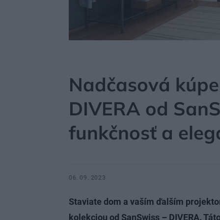
MÔJDOM
BÝVANIE
KÚPEĽŇA, WC
Nadčasová kúpeľ
DIVERA od SanSw
funkčnosť a eleg
06. 09. 2023
Staviate dom a vaším ďalším projekto
kolekciou od SanSwiss – DIVERA. Táto 