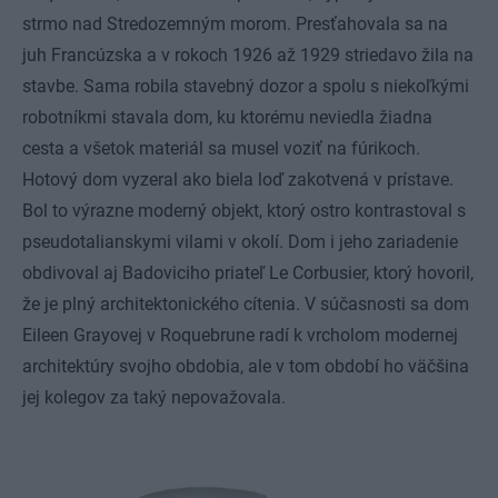
strmo nad Stredozemným morom. Presťahovala sa na
juh Francúzska a v rokoch 1926 až 1929 striedavo žila na
stavbe. Sama robila stavebný dozor a spolu s niekoľkými
robotníkmi stavala dom, ku ktorému neviedla žiadna
cesta a všetok materiál sa musel voziť na fúrikoch.
Hotový dom vyzeral ako biela loď zakotvená v prístave.
Bol to výrazne moderný objekt, ktorý ostro kontrastoval s
pseudotalianskymi vilami v okolí. Dom i jeho zariadenie
obdivoval aj Badoviciho priateľ Le Corbusier, ktorý hovoril,
že je plný architektonického cítenia. V súčasnosti sa dom
Eileen Grayovej v Roquebrune radí k vrcholom modernej
architektúry svojho obdobia, ale v tom období ho väčšina
jej kolegov za taký nepovažovala.