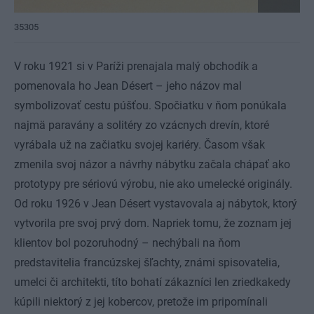
35305
V roku 1921 si v Paríži prenajala malý obchodík a
pomenovala ho Jean Désert – jeho názov mal
symbolizovať cestu púšťou. Spočiatku v ňom ponúkala
najmä paravány a solitéry zo vzácnych drevín, ktoré
vyrábala už na začiatku svojej kariéry. Časom však
zmenila svoj názor a návrhy nábytku začala chápať ako
prototypy pre sériovú výrobu, nie ako umelecké originály.
Od roku 1926 v Jean Désert vystavovala aj nábytok, ktorý
vytvorila pre svoj prvý dom. Napriek tomu, že zoznam jej
klientov bol pozoruhodný – nechýbali na ňom
predstavitelia francúzskej šľachty, známi spisovatelia,
umelci či architekti, títo bohatí zákazníci len zriedkakedy
kúpili niektorý z jej kobercov, pretože im pripomínali