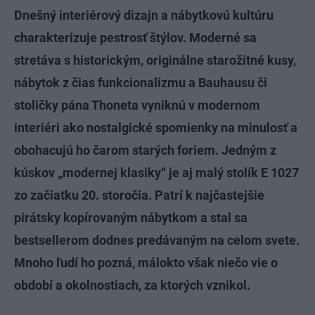
Dnešný interiérový dizajn a nábytkovú kultúru
charakterizuje pestrosť štýlov. Moderné sa
stretáva s historickým, originálne starožitné kusy,
nábytok z čias funkcionalizmu a Bauhausu či
stoličky pána Thoneta vyniknú v modernom
interiéri ako nostalgické spomienky na minulosť a
obohacujú ho čarom starých foriem. Jedným z
kúskov „modernej klasiky“ je aj malý stolík E 1027
zo začiatku 20. storočia. Patrí k najčastejšie
pirátsky kopírovaným nábytkom a stal sa
bestsellerom dodnes predávaným na celom svete.
Mnoho ľudí ho pozná, málokto však niečo vie o
období a okolnostiach, za ktorých vznikol.