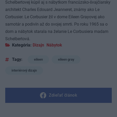
Schelbertovej kúpil aj s nábytkom francúzsko-švajčiarsky
architekt Charles Edouard Jeanneret, známy ako Le
Corbusier. Le Corbusier žil v dome Eileen Grayovej ako
samotár a podivín až do svojej smrti. Po roku 1965 sa o
dom a nábytok starala na želanie Le Corbusiera madam
Schelbertová.
Kategória:
Dizajn
Nábytok
Tagy:
eileen
eileen gray
interiérový dizajn
Zdieľať článok