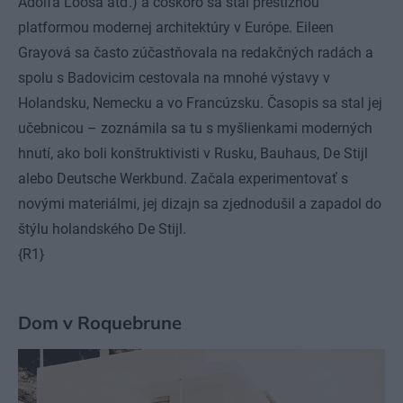
Adolfa Loosa atď.) a čoskoro sa stal prestížnou
platformou modernej architektúry v Európe. Eileen
Grayová sa často zúčastňovala na redakčných radách a
spolu s Badovicim cestovala na mnohé výstavy v
Holandsku, Nemecku a vo Francúzsku. Časopis sa stal jej
učebnicou – zoznámila sa tu s myšlienkami moderných
hnutí, ako boli konštruktivisti v Rusku, Bauhaus, De Stijl
alebo Deutsche Werkbund. Začala experimentovať s
novými materiálmi, jej dizajn sa zjednodušil a zapadol do
štýlu holandského De Stijl.
{R1}
Dom v Roquebrune