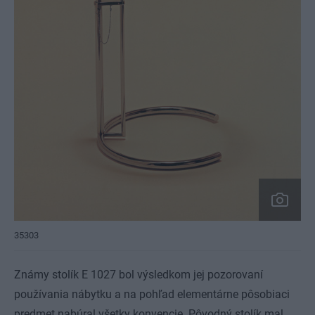
35303
Známy stolík E 1027 bol výsledkom jej pozorovaní
používania nábytku a na pohľad elementárne pôsobiaci
predmet nabúral všetky konvencie. Pôvodný stolík mal