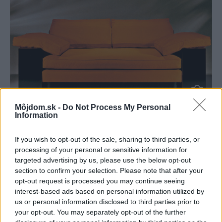
Môjdom.sk -
Do Not Process My Personal
Information
35307
If you wish to opt-out of the sale, sharing to third parties, or
Všetky nábytky Eileen Grayovej mali jednoduchý tvar a
processing of your personal or sensitive information for
výrazný individualistický charakter. Jej ženská
targeted advertising by us, please use the below opt-out
predstavivosť jej však zabránila nasledovať kolegov a
section to confirm your selection. Please note that after your
opt-out request is processed you may continue seeing
dosiahnuť čistý funkcionalizmus – vždy totiž pridala do
interest-based ads based on personal information utilized by
svojho dizajnu trochu hravosti a humoru. Jej heslom
us or personal information disclosed to third parties prior to
bolo: pri veciach je dôležitý nielen správny vzhľad, ale aj
your opt-out. You may separately opt-out of the further