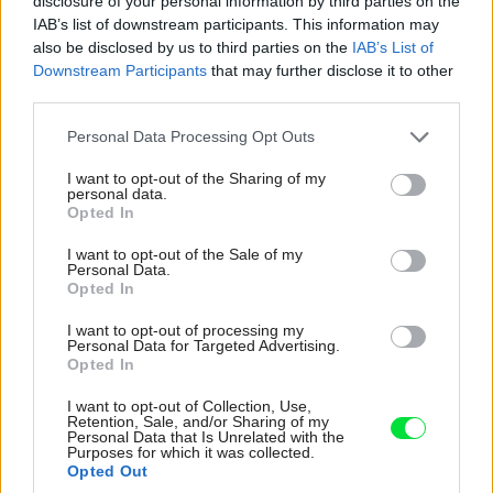
disclosure of your personal information by third parties on the
správny pocit. Nábytok musí byť príjemný na dotyk i
IAB’s list of downstream participants. This information may
pohľad a zároveň sa musí jednoducho a logicky používať,
also be disclosed by us to third parties on the
IAB’s List of
má zaberať minimum miesta a zároveň poskytovať
Downstream Participants
that may further disclose it to other
third parties.
maximum komfortu a flexibility.
Please note that this website/app uses one or more Google
Personal Data Processing Opt Outs
services and may gather and store information including but
not limited to your visit or usage behaviour. You may click to
I want to opt-out of the Sharing of my
personal data.
grant or deny consent to Google and its third-party tags to
Opted In
use your data for below specified purposes in below Google
consent section.
I want to opt-out of the Sale of my
Personal Data.
Opted In
I want to opt-out of processing my
Personal Data for Targeted Advertising.
Opted In
I want to opt-out of Collection, Use,
Retention, Sale, and/or Sharing of my
Personal Data that Is Unrelated with the
Purposes for which it was collected.
Opted Out