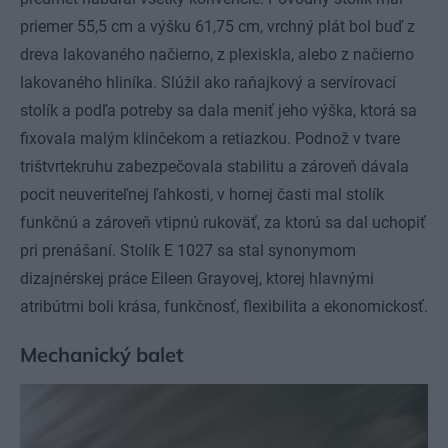
priemer 55,5 cm a výšku 61,75 cm, vrchný plát bol buď z
dreva lakovaného načierno, z plexiskla, alebo z načierno
lakovaného hliníka. Slúžil ako raňajkový a servírovací
stolík a podľa potreby sa dala meniť jeho výška, ktorá sa
fixovala malým klinčekom a retiazkou. Podnož v tvare
trištvrtekruhu zabezpečovala stabilitu a zároveň dávala
pocit neuveriteľnej ľahkosti, v hornej časti mal stolík
funkčnú a zároveň vtipnú rukoväť, za ktorú sa dal uchopiť
pri prenášaní. Stolík E 1027 sa stal synonymom
dizajnérskej práce Eileen Grayovej, ktorej hlavnými
atribútmi boli krása, funkčnosť, flexibilita a ekonomickosť.
Mechanický balet