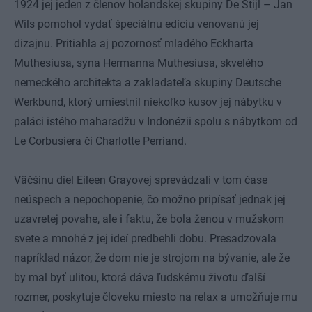
1924 jej jeden z členov holandskej skupiny De Stijl – Jan
Wils pomohol vydať špeciálnu edíciu venovanú jej
dizajnu. Pritiahla aj pozornosť mladého Eckharta
Muthesiusa, syna Hermanna Muthesiusa, skvelého
nemeckého architekta a zakladateľa skupiny Deutsche
Werkbund, ktorý umiestnil niekoľko kusov jej nábytku v
paláci istého maharadžu v Indonézii spolu s nábytkom od
Le Corbusiera či Charlotte Perriand.
Väčšinu diel Eileen Grayovej sprevádzali v tom čase
neúspech a nepochopenie, čo možno pripísať jednak jej
uzavretej povahe, ale i faktu, že bola ženou v mužskom
svete a mnohé z jej ideí predbehli dobu. Presadzovala
napríklad názor, že dom nie je strojom na bývanie, ale že
by mal byť ulitou, ktorá dáva ľudskému životu ďalší
rozmer, poskytuje človeku miesto na relax a umožňuje mu