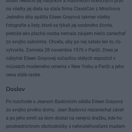
urobiť reedíciu jej nábytkov a vlastníkom licenčných práv
na všetky jej diela sa stala firma ClassiCon z Mníchova.
Jedného dňa spálila Eileen Grayová takmer všetky
fotografie a listy, ktoré sa týkali jej osobného života,
pretože ako plachá osoba nemala záujem niečo zanechať
zo svojho súkromia. Chcela, aby po nej ostalo len to, čo
vytvorila. Zomrela 28 novembra 1976 v Paríži. Dnes je
nábytok Eileen Grayovej súčasťou stálych expozícií v
múzeách moderného umenia v New Yorku a Paríži a jeho
cena stále rastie.
Doslov
Po rozchode s Jeanom Badovicim odišla Eileen Grayová
zo svojho prvého domu. Jean Badovici nezanechal závet
a po jeho smrti sa dom dostal na verejnú dražbu, kde ho
prostredníctvom obchodníčky s nehnuteľnosťami madam