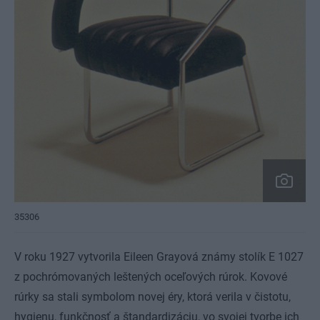
35306
V roku 1927 vytvorila Eileen Grayová známy stolík E 1027
z pochrómovaných leštených oceľových rúrok. Kovové
rúrky sa stali symbolom novej éry, ktorá verila v čistotu,
hygienu, funkčnosť a štandardizáciu, vo svojej tvorbe ich