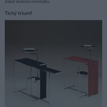
získať duševnú rovnováhu.
Tichý triumf