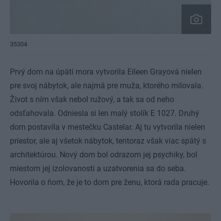
35304
Prvý dom na úpätí mora vytvorila Eileen Grayová nielen
pre svoj nábytok, ale najmä pre muža, ktorého milovala.
Život s ním však nebol ružový, a tak sa od neho
odsťahovala. Odniesla si len malý stolík E 1027. Druhý
dom postavila v mestečku Castelar. Aj tu vytvorila nielen
priestor, ale aj všetok nábytok, tentoraz však viac spätý s
architektúrou. Nový dom bol odrazom jej psychiky, bol
miestom jej izolovanosti a uzatvorenia sa do seba.
Hovorila o ňom, že je to dom pre ženu, ktorá rada pracuje.