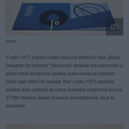
35314
V roku 1972 získala Eileen Grayová prestížny titul „Royal
Designer for Industry“ (kráľovský dizajnér pre priemysel) a
jedna malá londýnska galéria vystavovala jej nábytok.
Opäť však nikto nič nekúpil. Keď v roku 1972 parížsky
aukčný dom vydražil jej ručne vyrobený nábytkový kus za
37 000 dolárov, Eileen Grayová skonštatovala, že je to
absurdné.