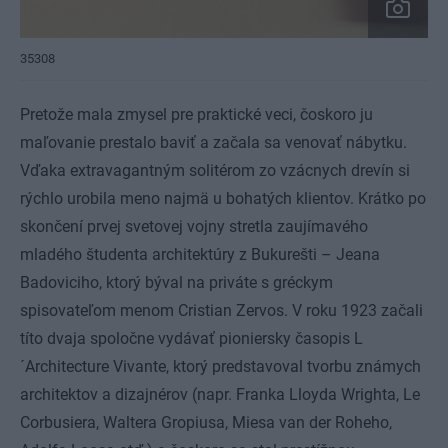
35308
Pretože mala zmysel pre praktické veci, čoskoro ju
maľovanie prestalo baviť a začala sa venovať nábytku.
Vďaka extravagantným solitérom zo vzácnych drevín si
rýchlo urobila meno najmä u bohatých klientov. Krátko po
skončení prvej svetovej vojny stretla zaujímavého
mladého študenta architektúry z Bukurešti – Jeana
Badoviciho, ktorý býval na priváte s gréckym
spisovateľom menom Cristian Zervos. V roku 1923 začali
títo dvaja spoločne vydávať pioniersky časopis L
´Architecture Vivante, ktorý predstavoval tvorbu známych
architektov a dizajnérov (napr. Franka Lloyda Wrighta, Le
Corbusiera, Waltera Gropiusa, Miesa van der Roheho,