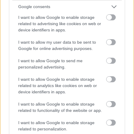
Google consents
I want to allow Google to enable storage
related to advertising like cookies on web or
device identifiers in apps.
I want to allow my user data to be sent to
Google for online advertising purposes.
35309
I want to allow Google to send me
personalized advertising.
Vo svojej tvorbe presadzovala dve dôležité myšlienky –
I want to allow Google to enable storage
komfort a pocit slobody. Prejavilo sa to aj v jej dome, kde
related to analytics like cookies on web or
boli interiéry umne rozdelené paravánmi a zrkadlami tak,
device identifiers in apps.
aby mohli plniť viaceré funkcie a poskytovať viacnásobný
I want to allow Google to enable storage
zážitok z priestoru. Podobne ako priestor, aj jednotlivé
related to functionality of the website or app.
kusy nábytku mali viacero funkcií – dali sa rozkladať,
preklápať, zlučovať do zostáv a stohovať, pohyblivé prvky
I want to allow Google to enable storage
related to personalization.
príznačné pre tvorbu Eileen Grayovej vytvárali takzvaný