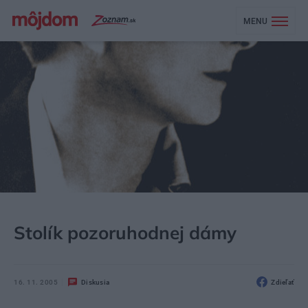
MENU
MÔJDOM
ŠTÝL
DIZAJN
Stolík pozoruhodnej dámy
16. 11. 2005
Diskusia
Zdieľať