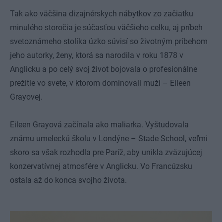
Tak ako väčšina dizajnérskych nábytkov zo začiatku
minulého storočia je súčasťou väčšieho celku, aj príbeh
svetoznámeho stolíka úzko súvisí so životným príbehom
jeho autorky, ženy, ktorá sa narodila v roku 1878 v
Anglicku a po celý svoj život bojovala o profesionálne
prežitie vo svete, v ktorom dominovali muži – Eileen
Grayovej.
Eileen Grayová začínala ako maliarka. Vyštudovala
známu umeleckú školu v Londýne – Stade School, veľmi
skoro sa však rozhodla pre Paríž, aby unikla zväzujúcej
konzervatívnej atmosfére v Anglicku. Vo Francúzsku
ostala až do konca svojho života.