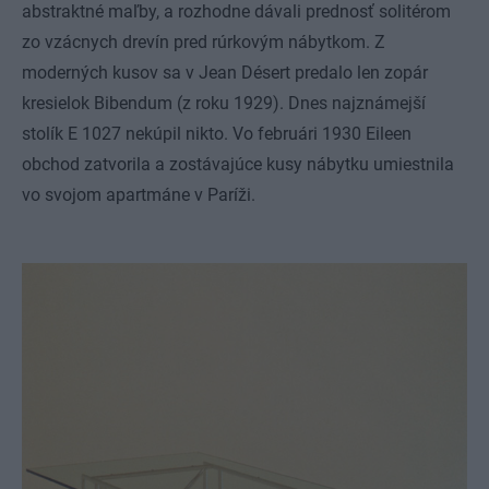
abstraktné maľby, a rozhodne dávali prednosť solitérom
zo vzácnych drevín pred rúrkovým nábytkom. Z
moderných kusov sa v Jean Désert predalo len zopár
kresielok Bibendum (z roku 1929). Dnes najznámejší
stolík E 1027 nekúpil nikto. Vo februári 1930 Eileen
obchod zatvorila a zostávajúce kusy nábytku umiestnila
vo svojom apartmáne v Paríži.