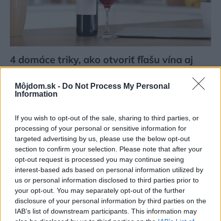
4 domáce triky, ako otvoriť fľašu vína aj
bez vývrtky. Stačí pár vecí, ktoré už máte
doma (video)
Môjdom.sk -
Do Not Process My Personal
Information
If you wish to opt-out of the sale, sharing to third parties, or
processing of your personal or sensitive information for
targeted advertising by us, please use the below opt-out
section to confirm your selection. Please note that after your
opt-out request is processed you may continue seeing
interest-based ads based on personal information utilized by
us or personal information disclosed to third parties prior to
your opt-out. You may separately opt-out of the further
disclosure of your personal information by third parties on the
IAB’s list of downstream participants. This information may