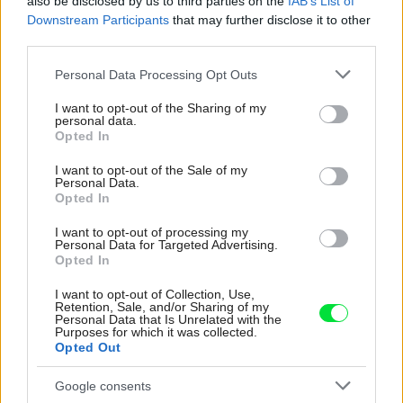
also be disclosed by us to third parties on the
IAB’s List of
Downstream Participants
that may further disclose it to other
third parties.
Šíri sa z odpadkového koša silný zápach?
Please note that this website/app uses one or more Google
Personal Data Processing Opt Outs
Tieto kroky vám pomôžu zbaviť sa ho
services and may gather and store information including but
not limited to your visit or usage behaviour. You may click to
I want to opt-out of the Sharing of my
personal data.
grant or deny consent to Google and its third-party tags to
Opted In
use your data for below specified purposes in below Google
consent section.
I want to opt-out of the Sale of my
Personal Data.
Opted In
I want to opt-out of processing my
Personal Data for Targeted Advertising.
Opted In
I want to opt-out of Collection, Use,
Retention, Sale, and/or Sharing of my
Personal Data that Is Unrelated with the
Purposes for which it was collected.
Opted Out
Google consents
Žije pri lese, chová sliepky a uspáva ju