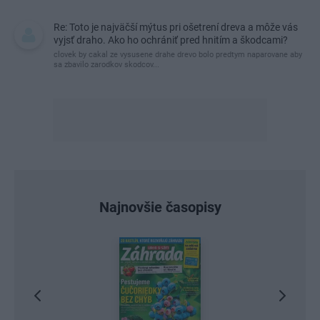
Re: Toto je najväčší mýtus pri ošetrení dreva a môže vás
vyjsť draho. Ako ho ochrániť pred hnitím a škodcami?
clovek by cakal ze vysusene drahe drevo bolo predtym naparovane aby
sa zbavilo zarodkov skodcov...
Najnovšie časopisy