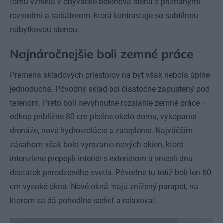
tomu vznikla v obývačke betónová stena s priznanými
rozvodmi a radiátorom, ktorá kontrastuje so subtílnou
nábytkovou stenou.
Najnáročnejšie boli zemné práce
Premena skladových priestorov na byt však nebola úplne
jednoduchá. Pôvodný sklad bol čiastočne zapustený pod
terénom. Preto boli nevyhnutné rozsiahle zemné práce –
odkop približne 80 cm plošne okolo domu, vykopanie
drenáže, nové hydroizolácie a zateplenie. Najväčším
zásahom však bolo vyrezanie nových okien, ktoré
intenzívne prepojili interiér s exteriérom a vniesli dnu
dostatok prirodzeného svetla. Pôvodne tu totiž boli len 60
cm vysoké okna. Nové okná majú znížený parapet, na
ktorom sa dá pohodlne sedieť a relaxovať.