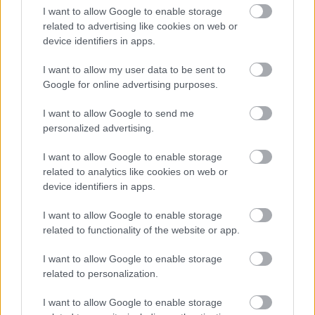
I want to allow Google to enable storage
rieka. Miestni remeselníci vytvorili bývanie,
related to advertising like cookies on web or
ktoré vyzerá ako malý raj
device identifiers in apps.
I want to allow my user data to be sent to
Google for online advertising purposes.
I want to allow Google to send me
personalized advertising.
I want to allow Google to enable storage
related to analytics like cookies on web or
device identifiers in apps.
I want to allow Google to enable storage
related to functionality of the website or app.
I want to allow Google to enable storage
Pridajte túto surovinu do prania, obliečky
related to personalization.
budú hladšie a pevnejšie. Starý trik z
I want to allow Google to enable storage
hotelov poznali už naše babičky