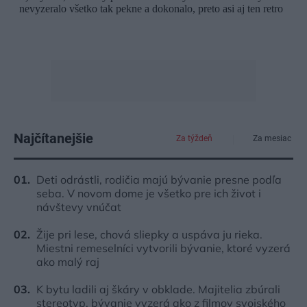
Najčítanejšie
Za týždeň
Za mesiac
Deti odrástli, rodičia majú bývanie presne podľa
seba. V novom dome je všetko pre ich život i
návštevy vnúčat
Žije pri lese, chová sliepky a uspáva ju rieka.
Miestni remeselníci vytvorili bývanie, ktoré vyzerá
ako malý raj
K bytu ladili aj škáry v obklade. Majitelia zbúrali
stereotyp, bývanie vyzerá ako z filmov svojského