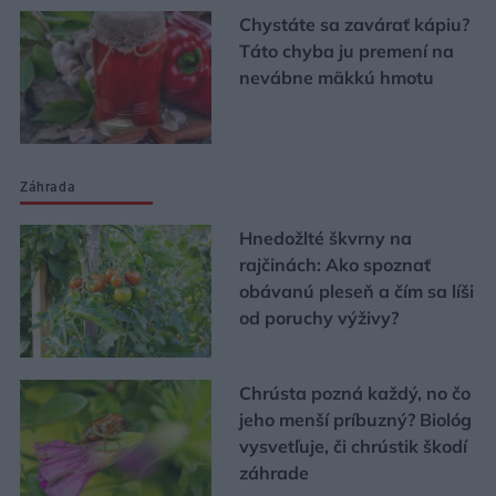
Chystáte sa zavárať kápiu?
Táto chyba ju premení na
nevábne mäkkú hmotu
Záhrada
Hnedožlté škvrny na
rajčinách: Ako spoznať
obávanú pleseň a čím sa líši
od poruchy výživy?
Chrústa pozná každý, no čo
jeho menší príbuzný? Biológ
vysvetľuje, či chrústik škodí
záhrade