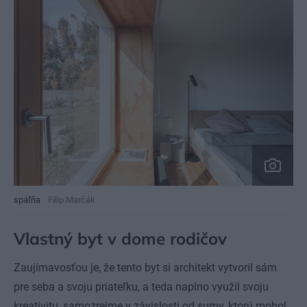
spáľňa
Filip Marčák
Vlastný byt v dome rodičov
Zaujímavosťou je, že tento byt si architekt vytvoril sám
pre seba a svoju priateľku, a teda naplno využil svoju
kreativitu, samozrejme v závislosti od sumy, ktorú mohol