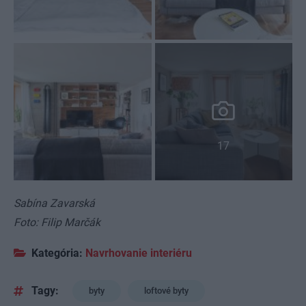
17
Sabína Zavarská
Foto: Filip Marčák
Kategória:
Navrhovanie interiéru
Tagy:
byty
loftové byty