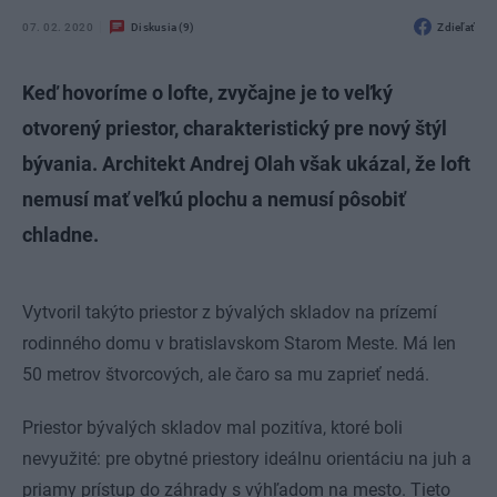
07. 02. 2020
Diskusia (9)
Zdieľať
Keď hovoríme o lofte, zvyčajne je to veľký
otvorený priestor, charakteristický pre nový štýl
bývania. Architekt Andrej Olah však ukázal, že loft
nemusí mať veľkú plochu a nemusí pôsobiť
chladne.
Vytvoril takýto priestor z bývalých skladov na prízemí
rodinného domu v bratislavskom Starom Meste. Má len
50 metrov štvorcových, ale čaro sa mu zaprieť nedá.
Priestor bývalých skladov mal pozitíva, ktoré boli
nevyužité: pre obytné priestory ideálnu orientáciu na juh a
priamy prístup do záhrady s výhľadom na mesto. Tieto