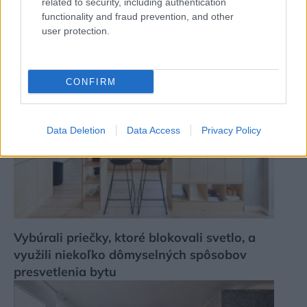
related to security, including authentication
functionality and fraud prevention, and other
user protection.
CONFIRM
Data Deletion
Data Access
Privacy Policy
Vybúrali priečky, ktoré blokovali svetlo, a
využili niekoľko dômyselných spôsobov
presvetlenia bytu