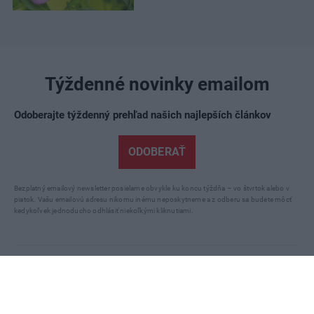
Týždenné novinky emailom
Odoberajte týždenný prehľad našich najlepších článkov
ODOBERAŤ
Bezplatný emailový newsletter posielame obvykle ku koncu týždňa – vo štvrtok alebo v
piatok. Vašu emailovú adresu nikomu inému neposkytneme a z odberu sa budete môcť
kedykoľvek jednoducho odhlásiť niekoľkými kliknutiami.