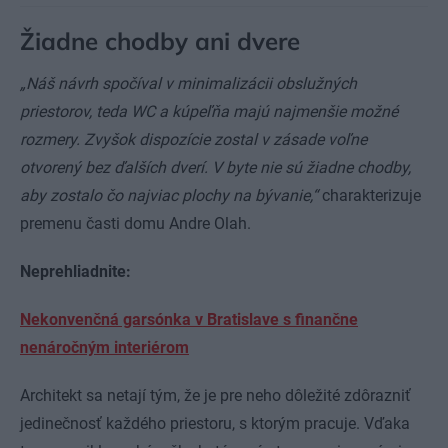
Žiadne chodby ani dvere
„Náš návrh spočíval v minimalizácii obslužných
priestorov, teda WC a kúpeľňa majú najmenšie možné
rozmery. Zvyšok dispozície zostal v zásade voľne
otvorený bez ďalších dverí. V byte nie sú žiadne chodby,
aby zostalo čo najviac plochy na bývanie,“
charakterizuje
premenu časti domu Andre Olah.
Neprehliadnite:
Nekonvenčná garsónka v Bratislave s finančne
nenáročným interiérom
Architekt sa netají tým, že je pre neho dôležité zdôrazniť
jedinečnosť každého priestoru, s ktorým pracuje. Vďaka