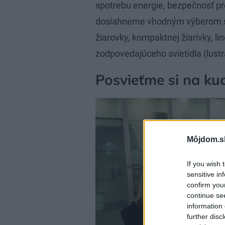
spotrebu energie, bezpečnosť p
dosiahneme vhodným výberom sve
žiarovky, kompaktnej žiarivky, li
zodpovedajúceho svietidla (lustr
Posvieťme si na ku
Môjdom.s
If you wish 
sensitive in
confirm you
continue se
information 
further disc