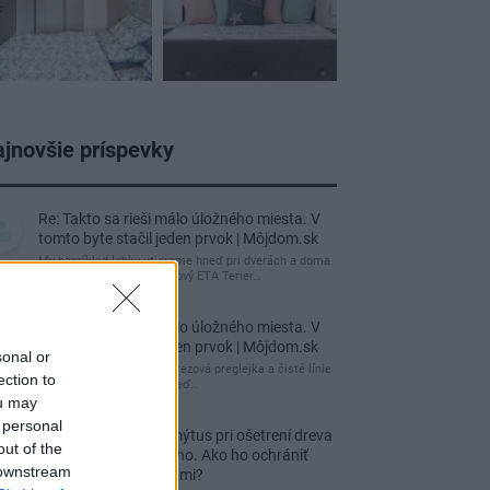
jnovšie príspevky
Re: Takto sa rieši málo úložného miesta. V
tomto byte stačil jeden prvok | Môjdom.sk
My napríklad labky utierame hneď pri dverách a doma
pred dvere používame tyčový ETA Terier…
Re: Takto sa rieši málo úložného miesta. V
tomto byte stačil jeden prvok | Môjdom.sk
sonal or
Dizajn je to nádherný, tá brezová preglejka a čisté línie
ection to
vyzerajú super. Ale vždy, keď…
ou may
 personal
Re: Toto je najväčší mýtus pri ošetrení dreva
out of the
a môže vás vyjsť draho. Ako ho ochrániť
 downstream
pred hnitím a škodcami?