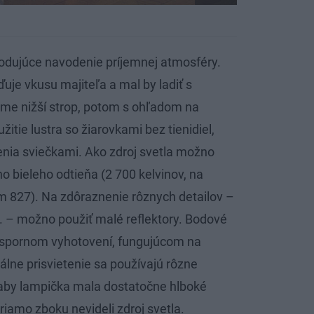
hodujúce navodenie príjemnej atmosféry.
ďuje vkusu majiteľa a mal by ladiť s
me nižší strop, potom s ohľadom na
tie lustra so žiarovkami bez tienidiel,
enia sviečkami. Ako zdroj svetla možno
ho bieleho odtieňa (2 700 kelvinov, na
m 827). Na zdôraznenie rôznych detailov –
d. – možno použiť malé reflektory. Bodové
y úspornom vyhotovení, fungujúcom na
kálne prisvietenie sa používajú rôzne
 aby lampička mala dostatočne hlboké
riamo zboku nevideli zdroj svetla.