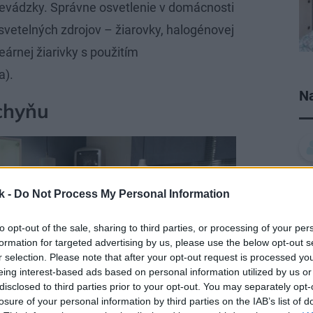
revádzky. Správne osvetlenie v domácnosti
telných zdrojov – žiarovky, halogénovej
neárnej žiarivky s použitím
a).
Na
chyňu
k -
Do Not Process My Personal Information
to opt-out of the sale, sharing to third parties, or processing of your per
formation for targeted advertising by us, please use the below opt-out s
r selection. Please note that after your opt-out request is processed y
eing interest-based ads based on personal information utilized by us or
disclosed to third parties prior to your opt-out. You may separately opt-
losure of your personal information by third parties on the IAB’s list of