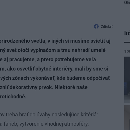
Zdieľať
In
rirodzeného svetla, v iných si musíme svietiť aj
aný svet otočí vypínačom a tmu nahradí umelé
sp
e aj pracujeme, a preto potrebujeme veľa
, ako osvetliť obytné interiéry, mali by sme si
tlivých zónach vykonávať, kde budeme odpočívať
zniť dekoratívny prvok. Niektoré naše
rotichodné.
ov treba brať do úvahy nasledujúce kritériá:
 farieb, vytvorenie vhodnej atmosféry,