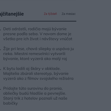
jčítanejšie
Za týždeň
Za mesiac
Deti odrástli, rodičia majú bývanie
presne podľa seba. V novom dome je
všetko pre ich život i návštevy vnúčat
Žije pri lese, chová sliepky a uspáva ju
rieka. Miestni remeselníci vytvorili
bývanie, ktoré vyzerá ako malý raj
K bytu ladili aj škáry v obklade.
Majitelia zbúrali stereotyp, bývanie
vyzerá ako z filmov svojského režiséra
Pridajte túto surovinu do prania,
obliečky budú hladšie a pevnejšie.
Starý trik z hotelov poznali už naše
babičky