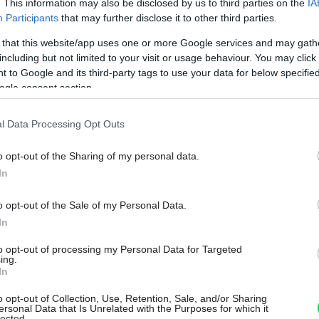
. This information may also be disclosed by us to third parties on the
IA
Participants
that may further disclose it to other third parties.
 that this website/app uses one or more Google services and may gath
including but not limited to your visit or usage behaviour. You may click 
 to Google and its third-party tags to use your data for below specifi
ogle consent section.
l Data Processing Opt Outs
o opt-out of the Sharing of my personal data.
In
júca funkčnosť a účelnosť. Dôraz sa kladie
o opt-out of the Sale of my Personal Data.
tatočné osvetlenie pracovnej plochy
In
etlenie je vhodná lampa s priesvitným
to opt-out of processing my Personal Data for Targeted
ing.
nikového tvaru s osadenou kompaktnou
In
ela (4 000 kelvinov, na výrobkoch často
o opt-out of Collection, Use, Retention, Sale, and/or Sharing
žno použiť lineárne žiarivky na strop.
ersonal Data that Is Unrelated with the Purposes for which it
lected.