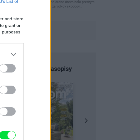
B’s List of
clovek by cakal ze vysusene drahe drevo bolo predtym
naparovane aby sa zbavilo zarodkov skodcov...
er and store
to grant or
ed purposes
Najnovšie časopisy