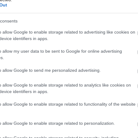
é rozptýlené svetlo, ktoré nevrhá ostré
Out
iu žiarivku s indexom podania farieb aspoň 80
consents
Môj dom Špeciál 02/2026
o allow Google to enable storage related to advertising like cookies on
ebuje atmosféru
evice identifiers in apps.
o allow my user data to be sent to Google for online advertising
s.
to allow Google to send me personalized advertising.
o allow Google to enable storage related to analytics like cookies on
evice identifiers in apps.
o allow Google to enable storage related to functionality of the website
o allow Google to enable storage related to personalization.
o allow Google to enable storage related to security, including