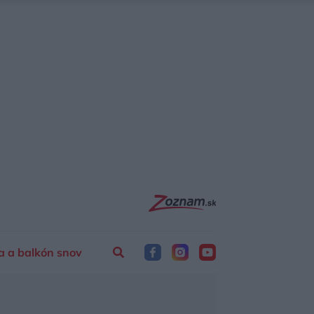
a a balkón snov