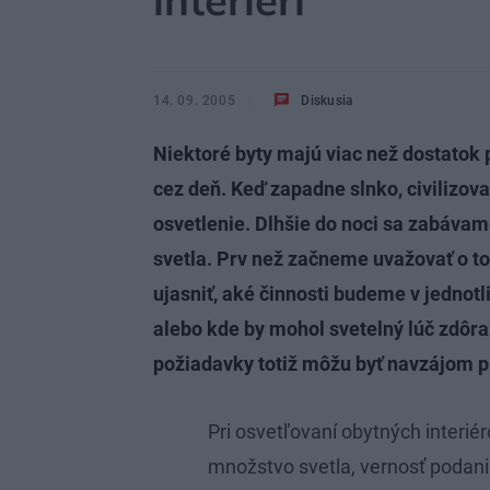
interiéri
14. 09. 2005
Diskusia
Niektoré byty majú viac než dostatok p
cez deň. Keď zapadne slnko, civilizov
osvetlenie. Dlhšie do noci sa zabávam
svetla. Prv než začneme uvažovať o tom
ujasniť, aké činnosti budeme v jedno
alebo kde by mohol svetelný lúč zdôra
požiadavky totiž môžu byť navzájom p
Pri osvetľovaní obytných interiér
množstvo svetla, vernosť podania