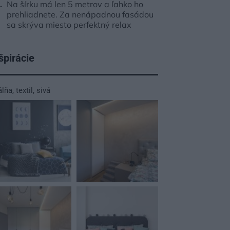
Na šírku má len 5 metrov a ľahko ho
prehliadnete. Za nenápadnou fasádou
sa skrýva miesto perfektný relax
špirácie
álňa
,
textil
,
sivá