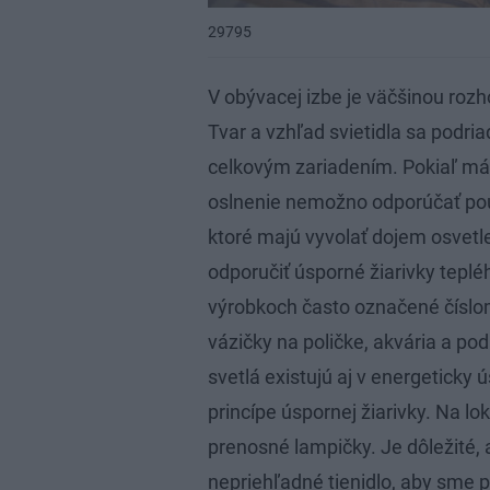
29795
V obývacej izbe je väčšinou roz
Tvar a vzhľad svietidla sa podria
celkovým zariadením. Pokiaľ má
oslnenie nemožno odporúčať použi
ktoré majú vyvolať dojem osvetl
odporučiť úsporné žiarivky teplé
výrobkoch často označené číslo
vázičky na poličke, akvária a po
svetlá existujú aj v energetick
princípe úspornej žiarivky. Na lo
prenosné lampičky. Je dôležité,
nepriehľadné tienidlo, aby sme p