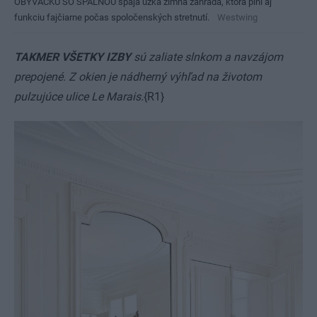
OBÝVAČKU SO SPÁLŇOU spája úzka zimná záhrada, ktorá plní aj
funkciu fajčiarne počas spoločenských stretnutí.
Westwing
TAKMER VŠETKY IZBY
sú zaliate slnkom a navzájom
prepojené. Z okien je nádherný výhľad na životom
pulzujúce ulice Le Marais.
{R1}