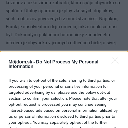
kozubov a úzka zimná záhrada, ktorá spája obývačku so
spálňou. Útulný apartmán je plný vkusných doplnkov,
sôch a obrazov privezených z množstva ciest. Napokon,
Frank je absolventom dejín umenia, takže noblesa musí
byť. Dokonalým príkladom harmonicky zariadeného
interiéru je obývačka v jemných odtieňoch bielej a sivej.
Miestami sa objavia veselšie prvky, napríklad
„pompomy“
Môjdom.sk -
Do Not Process My Personal
visiace zo stropu v jedálni. Takmer všetky izby zaliate
Information
slnkom sú vzájomne prepojené. Z okien sa otvára
nádherný výhľad na životom pulzujúce ulice Le Marais.
If you wish to opt-out of the sale, sharing to third parties, or
processing of your personal or sensitive information for
Na druhej strane vidno príklad typicky parížskej
targeted advertising by us, please use the below opt-out
architektúry – krásna stará budova z krémového kameňa
.
section to confirm your selection. Please note that after your
opt-out request is processed you may continue seeing
„Vyzerá ako veľká svadobná torta, však?”
pýta sa Frank
.
interest-based ads based on personal information utilized by
us or personal information disclosed to third parties prior to
Hmm, možno naozaj…
„To, čo ma inšpirovalo počas
your opt-out. You may separately opt-out of the further
zariaďovania apartmánu, bolo predovšetkým cestovanie.