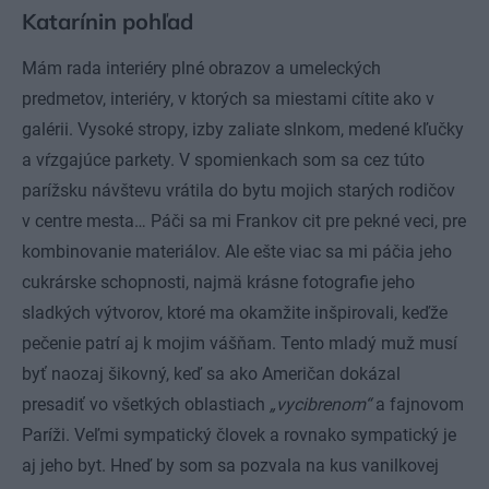
Katarínin pohľad
Mám rada interiéry plné obrazov a umeleckých
predmetov, interiéry, v ktorých sa miestami cítite ako v
galérii. Vysoké stropy, izby zaliate slnkom, medené kľučky
a vŕzgajúce parkety. V spomienkach som sa cez túto
parížsku návštevu vrátila do bytu mojich starých rodičov
v centre mesta… Páči sa mi Frankov cit pre pekné veci, pre
kombinovanie materiá­lov. Ale ešte viac sa mi páčia jeho
cukrárske schopnosti, najmä krásne fotografie jeho
sladkých výtvorov, ktoré ma okamžite inšpirovali, keďže
pečenie patrí aj k mojim vášňam. Tento mladý muž musí
byť naozaj šikovný, keď sa ako Američan dokázal
presadiť vo všetkých oblastiach
„vycibrenom“
a fajnovom
Paríži. Veľmi sympatický človek a rovnako sympatický je
aj jeho byt. Hneď by som sa pozvala na kus vanilkovej