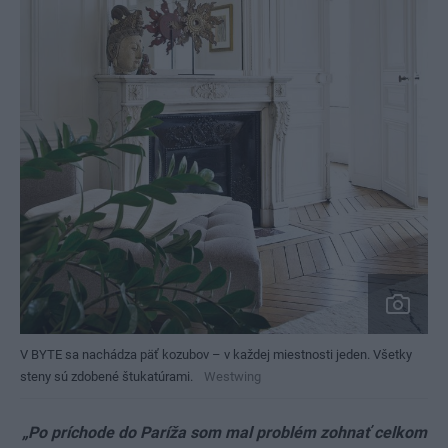
V BYTE sa nachádza päť kozubov – v každej miestnosti jeden. Všetky
steny sú zdobené štukatúrami.
Westwing
„Po príchode do Paríža som mal problém zohnať celkom