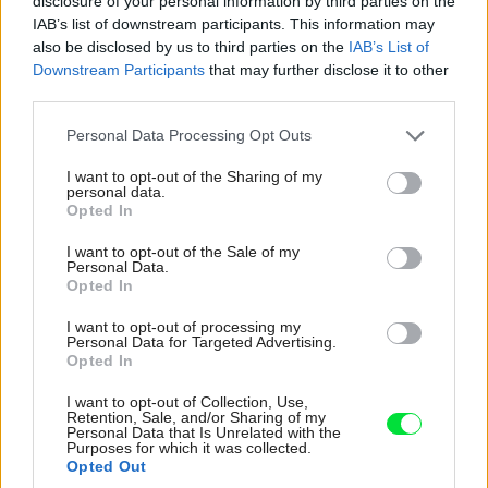
disclosure of your personal information by third parties on the
Množstvo doplnkov v byte pochádza z juhovýchodnej
IAB’s list of downstream participants. This information may
also be disclosed by us to third parties on the
IAB’s List of
Ázie, cestoval som veľa po Bali a Indonézii, ale takisto
Downstream Participants
that may further disclose it to other
som strávil dosť času v
Thajsku
a Kambodži. Určite to v
third parties.
interiéri vidno, čo je veľmi dobré, pretože sú tu aj parížske
Please note that this website/app uses one or more Google
Personal Data Processing Opt Outs
prvky a všetko spolu tvorí zohratý celok. Ale snažil som
services and may gather and store information including but
sa, aby bol dizajn aj moderný, vďaka čomu som získal
not limited to your visit or usage behaviour. You may click to
I want to opt-out of the Sharing of my
personal data.
grant or deny consent to Google and its third-party tags to
zaujímavé spojenie starého s novým.“
Opted In
use your data for below specified purposes in below Google
consent section.
I want to opt-out of the Sale of my
Personal Data.
Opted In
I want to opt-out of processing my
Personal Data for Targeted Advertising.
Opted In
I want to opt-out of Collection, Use,
Retention, Sale, and/or Sharing of my
Personal Data that Is Unrelated with the
Purposes for which it was collected.
Opted Out