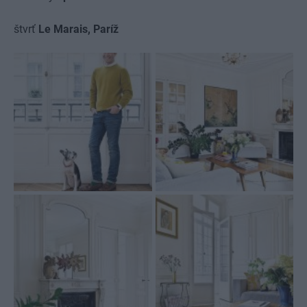
štvrť
Le Marais, Paríž