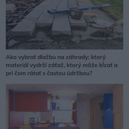
Ako vybrať dlažbu na záhrady: ktorý
materiál vydrží záťaž, ktorý môže kĺzať a
pri čom rátať s častou údržbou?