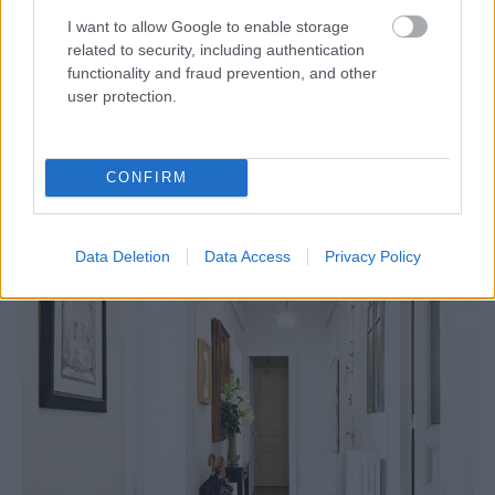
DOPLNKY, SOCHY A OBRAZY Frank zbiera na svojich cestách po svete.
I want to allow Google to enable storage
Väčšina je z juhovýchodnej Ázie, Thajska a Kambodže.
Westwing
related to security, including authentication
functionality and fraud prevention, and other
user protection.
CONFIRM
Data Deletion
Data Access
Privacy Policy