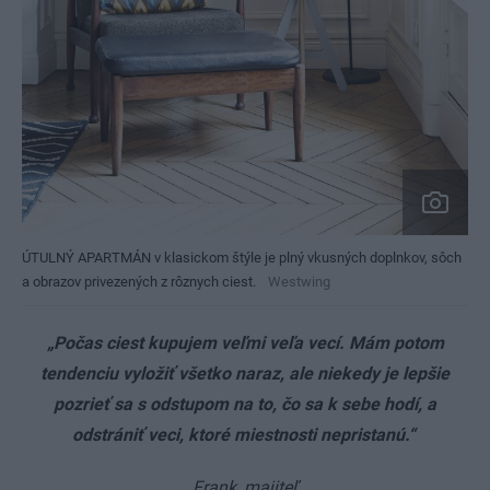
ÚTULNÝ APARTMÁN v klasickom štýle je plný vkusných doplnkov, sôch
a obrazov privezených z rôznych ciest.
Westwing
„Počas ciest kupujem veľmi veľa vecí. Mám potom
tendenciu vyložiť všetko naraz, ale niekedy je lepšie
pozrieť sa s odstupom na to, čo sa k sebe hodí, a
odstrániť veci, ktoré miestnosti nepristanú.“
Frank, majiteľ