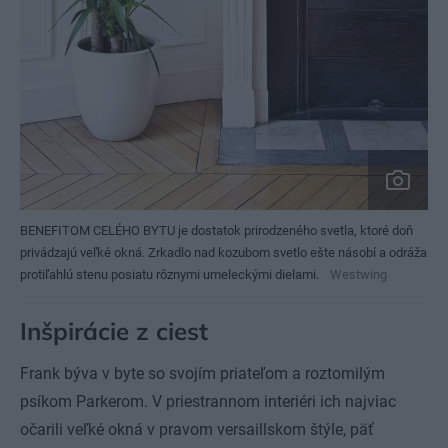
BENEFITOM CELÉHO BYTU je dostatok prirodzeného svetla, ktoré doň
privádzajú veľké okná. Zrkadlo nad kozubom svetlo ešte násobí a odráža
protiľahlú stenu posiatu rôznymi umeleckými dielami.
Westwing
Inšpirácie z ciest
Frank býva v byte so svojím priateľom a roztomilým
psíkom Parkerom. V priestrannom interiéri ich najviac
očarili veľké okná v pravom versaillskom štýle, päť