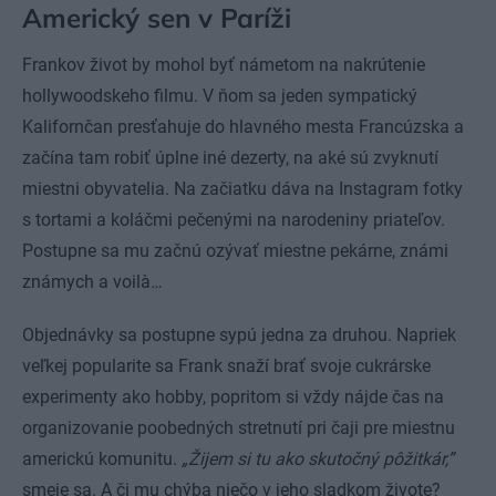
Americký sen v Paríži
Frankov život by mohol byť námetom na nakrútenie
hollywood­skeho filmu. V ňom sa jeden sympatický
Kalifornčan presťahuje do hlavného mesta Francúzska a
začína tam robiť úplne iné dezerty, na aké sú zvyknutí
miestni obyvatelia. Na začiatku dáva na Instagram fotky
s tortami a koláčmi pečenými na narodeniny priateľov.
Postupne sa mu začnú ozývať miestne pekárne, známi
známych a voilà…
Objednávky sa postupne sypú jedna za druhou. Napriek
veľkej popularite sa Frank snaží brať svoje cukrárske
experimenty ako hobby, popritom si vždy nájde čas na
organizovanie poobedných stretnutí pri čaji pre miestnu
americkú komunitu.
„Žijem si tu ako skutočný pôžitkár,”
smeje sa. A či mu chýba niečo v jeho sladkom živote?