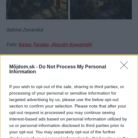
33
Sabína Zavarská
Foto:
Katsu Tanaka,
Atsushi Kawanishi
Kategória:
Návšteva
Môjdom.sk -
Do Not Process My Personal
Information
Tagy:
átrium
Atypická novostavba
If you wish to opt-out of the sale, sharing to third parties, or
dizajnový nábytok
drevené lamely
processing of your personal or sensitive information for
targeted advertising by us, please use the below opt-out
japonská záhrada
Japonsko
section to confirm your selection. Please note that after your
opt-out request is processed you may continue seeing
poschodové domy
rodinný dom
interest-based ads based on personal information utilized by
us or personal information disclosed to third parties prior to
your opt-out. You may separately opt-out of the further