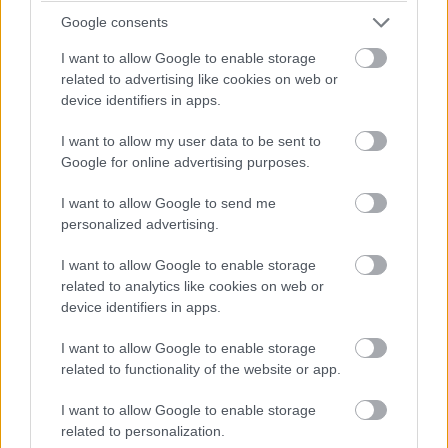
Pridajte túto surovinu do prania, obliečky
Google consents
budú hladšie a pevnejšie. Starý trik z
I want to allow Google to enable storage
hotelov poznali už naše babičky
related to advertising like cookies on web or
device identifiers in apps.
I want to allow my user data to be sent to
Google for online advertising purposes.
I want to allow Google to send me
personalized advertising.
I want to allow Google to enable storage
related to analytics like cookies on web or
device identifiers in apps.
I want to allow Google to enable storage
related to functionality of the website or app.
K bytu ladili aj škáry v obklade. Majitelia
I want to allow Google to enable storage
related to personalization.
zbúrali stereotyp, bývanie vyzerá ako z