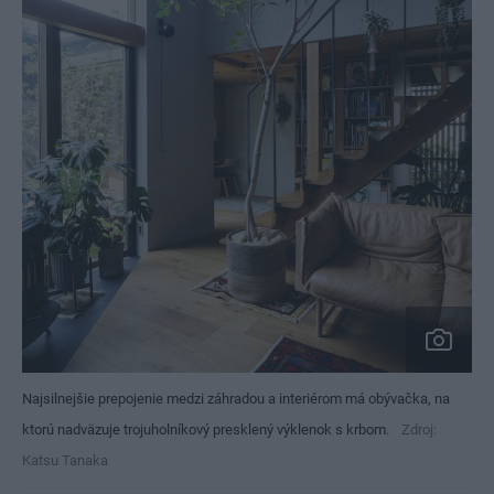
Najsilnejšie prepojenie medzi záhradou a interiérom má obývačka, na
ktorú nadväzuje trojuholníkový presklený výklenok s krbom.
Zdroj:
Katsu Tanaka