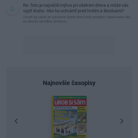
Re: Toto je najväčší mýtus pri ošetrení dreva a môže vás
vyjsť draho. Ako ho ochrániť pred hnitím a škodcami?
clovek by cakal ze vysusene drahe drevo bolo predtym naparovane aby
sa zbavilo zarodkov skodcov...
Najnovšie časopisy