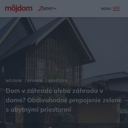
MENU
MÔJDOM
BÝVANIE
NÁVŠTEVA
Dom v záhrade alebo záhrada v
dome? Obdivuhodné prepojenie zelene
s obytnými priestormi