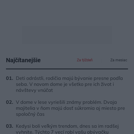
Najčítanejšie
Za týždeň
Za mesiac
Deti odrástli, rodičia majú bývanie presne podľa
seba. V novom dome je všetko pre ich život i
návštevy vnúčat
V dome v lese vyriešili známy problém. Dvaja
majitelia v ňom majú dosť súkromia aj miesto pre
spoločný čas
Kedysi boli veľkým trendom, dnes sa im radšej
vyhnite. Týchto 7 vecí robí vašu obývačku