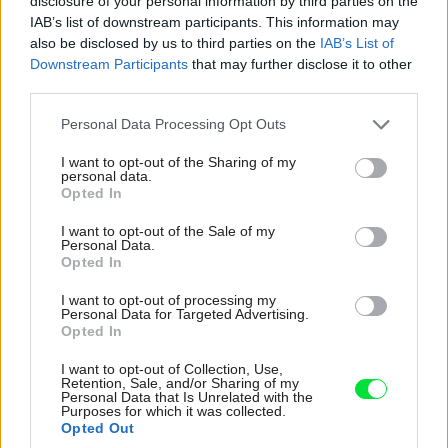
disclosure of your personal information by third parties on the
Zdieľať článok
IAB’s list of downstream participants. This information may
also be disclosed by us to third parties on the
IAB’s List of
Downstream Participants
that may further disclose it to other
third parties.
Pozrite si viac
Please note that this website/app uses one or more Google
Personal Data Processing Opt Outs
services and may gather and store information including but
not limited to your visit or usage behaviour. You may click to
I want to opt-out of the Sharing of my
personal data.
grant or deny consent to Google and its third-party tags to
Opted In
use your data for below specified purposes in below Google
consent section.
I want to opt-out of the Sale of my
Personal Data.
Opted In
I want to opt-out of processing my
Personal Data for Targeted Advertising.
Opted In
I want to opt-out of Collection, Use,
Retention, Sale, and/or Sharing of my
Personal Data that Is Unrelated with the
Purposes for which it was collected.
Opted Out