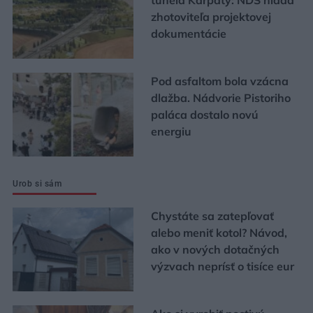
tunela Karpaty: NDS hľadá
zhotoviteľa projektovej
dokumentácie
Pod asfaltom bola vzácna
dlažba. Nádvorie Pistoriho
paláca dostalo novú
energiu
Urob si sám
Chystáte sa zatepľovať
alebo meniť kotol? Návod,
ako v nových dotačných
výzvach neprísť o tisíce eur