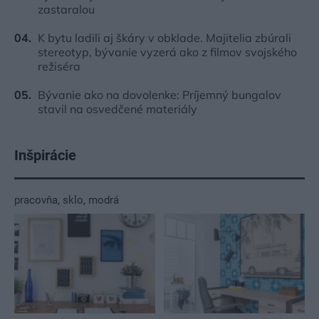
zastaralou
K bytu ladili aj škáry v obklade. Majitelia zbúrali
stereotyp, bývanie vyzerá ako z filmov svojského
režiséra
Bývanie ako na dovolenke: Príjemný bungalov
stavil na osvedčené materiály
Inšpirácie
pracovňa
,
sklo
,
modrá