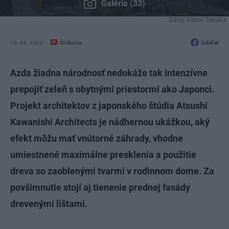
Galéria (33)
Zdroj: Katsu Tanaka
10. 08. 2022
Diskusia
Zdieľať
Azda žiadna národnosť nedokáže tak intenzívne
prepojiť zeleň s obytnými priestormi ako Japonci.
Projekt architektov z japonského štúdia Atsushi
Kawanishi Architects je nádhernou ukážkou, aký
efekt môžu mať vnútorné záhrady, vhodne
umiestnené maximálne presklenia a použitie
dreva so zaoblenými tvarmi v rodinnom dome. Za
povšimnutie stojí aj tienenie prednej fasády
drevenými lištami.