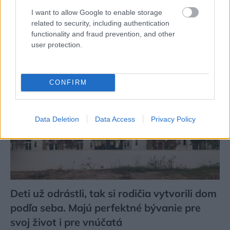
filmu svojského režiséra
I want to allow Google to enable storage
related to security, including authentication
functionality and fraud prevention, and other
user protection.
CONFIRM
Data Deletion
Data Access
Privacy Policy
Deti už odrástli, tak si rodičia vytvorili dom
podľa seba. Majú perfektné bývanie pre
svoj život i pre vnúčatá